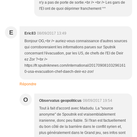
n'y a pas de porte de sortie.<br /> <br /> Les gars de
l'EI ont de quoi déprimer franchement ^^
E
Eric83
08/09/2017 13:49
Bonjour OG,<br /> auriez-vous connaissance d'autres sources
qui corroboreraient les informations parues sur Sputnik
concernant l'évacuation, par les US, de chefs de l'EI de Deir
ez Zor ?<br />
https://fr.sputniknews.com/international/20170908103296161
0-usa-evacuation-chef-daech-deir-ez-zor/
Répondre
O
Observatus geopoliticus
08/09/2017 19:54
Tout à fait d'accord avec Madudu. La "source
anonyme" de Spoutnik est vraisemblablement
iranienne, donc peu fiable. Si l'Iran est factuellement
du bon côté de la barrière dans le conflit syrien et,
plus généralement dans le Grand jeu, ses infos sont