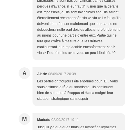
fanatiques ne sont pas convaincus par les causes
perdues d'avance, il leur faut l'illusion que la défaite
est impossible, qu'ils sont invincibles et qu'ils seront
éternellement récompensés.<br /> <br /> Le fait qu'ils
doivent bien réaliser maintenant que leur cause ne
débouchera nulle part doit les affecter profondément,
au moins pour une partie d'entre eux. Partie qui ne
fera que croître à mesure que les défaites
continueront leur implacable enchaînement.<br />
<br /> Peut-être les avez-vous un peu idéalisés ^^
A
Alaric
08/09/2017 20:39
Les pertes ont toujours été énormes pour l'EI . Vous
sous estimez le rôle du fanatisme . Ils continuent
bien de se battre à Raqqua et Hama malgré leur
situation stratégique sans espoir
M
Madudu
08/09/2017 19:11
Jusqu'il y a quelques mois les avancées loyalistes