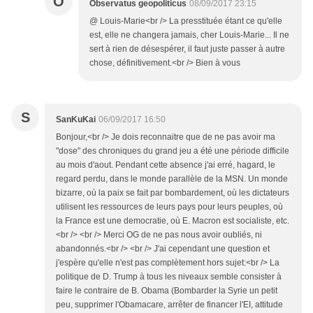
O
Observatus geopoliticus
08/09/2017 23:15
@ Louis-Marie<br /> La presstituée étant ce qu'elle
est, elle ne changera jamais, cher Louis-Marie... Il ne
sert à rien de désespérer, il faut juste passer à autre
chose, définitivement.<br /> Bien à vous
S
SanKuKai
06/09/2017 16:50
Bonjour,<br /> Je dois reconnaitre que de ne pas avoir ma
"dose" des chroniques du grand jeu a été une période difficile
au mois d'aout. Pendant cette absence j'ai erré, hagard, le
regard perdu, dans le monde parallèle de la MSN. Un monde
bizarre, où la paix se fait par bombardement, où les dictateurs
utilisent les ressources de leurs pays pour leurs peuples, où
la France est une democratie, où E. Macron est socialiste, etc.
<br /> <br /> Merci OG de ne pas nous avoir oubliés, ni
abandonnés.<br /> <br /> J'ai cependant une question et
j'espère qu'elle n'est pas complètement hors sujet:<br /> La
politique de D. Trump à tous les niveaux semble consister à
faire le contraire de B. Obama (Bombarder la Syrie un petit
peu, supprimer l'Obamacare, arrêter de financer l'EI, attitude