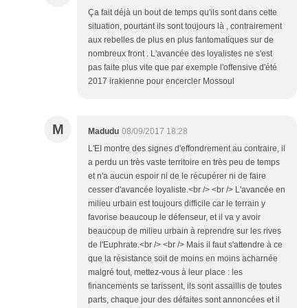
Ça fait déjà un bout de temps qu'ils sont dans cette
situation, pourtant ils sont toujours là , contrairement
aux rebelles de plus en plus fantomatiques sur de
nombreux front . L'avancée des loyalistes ne s'est
pas faite plus vite que par exemple l'offensive d'été
2017 irakienne pour encercler Mossoul
M
Madudu
08/09/2017 18:28
L'EI montre des signes d'effondrement au contraire, il
a perdu un très vaste territoire en très peu de temps
et n'a aucun espoir ni de le récupérer ni de faire
cesser d'avancée loyaliste.<br /> <br /> L'avancée en
milieu urbain est toujours difficile car le terrain y
favorise beaucoup le défenseur, et il va y avoir
beaucoup de milieu urbain à reprendre sur les rives
de l'Euphrate.<br /> <br /> Mais il faut s'attendre à ce
que la résistance soit de moins en moins acharnée
malgré tout, mettez-vous à leur place : les
financements se tarissent, ils sont assaillis de toutes
parts, chaque jour des défaites sont annoncées et il