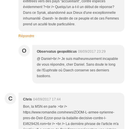
exfiltrées vers des pays "accueillant", contre espèces
évidemment ?<br /> Quelqu'un a-t-il un début de réponse?
Dans ce Syrak, abandonné aux Dieux d'une exceptionnelle
inhumanité -Daesh- le destin de ce peuple et de ces Femmes
prend un acuité toute particulière.
Répondre
O
Observatus geopoliticus
08/09/2017 23:29
@ Daniel<br /> Je suis malheureusement incapable
de vous répondre, cher Daniel. Sans doute le long
de l'Euphrate où Daech conserve ses derniers
bastions.
C
Chris
04/09/2017 17:44
Bon, la MSN en parle :<br />
https://www.romandie.com/news/ZOOM-L-armee-syrienne-
pres-de-Deir-Ezzor-pour-la-bataille-decisive-contre-l-
EI/829426.rom<br /> <br /> La dernière phrase de l'article m'a