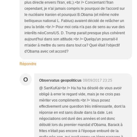
plus directe envers l'Iran, etc.).<br /> Concernant l'Iran
cependant, je n'ai jamais compris le pourquoi de l'accord sur
le nucléaire Iranien et pourquoi B.Obama (et même notre
belliqueux national L. Fabius) avaient décidé de relâcher un
peu la bride.<br /> Pour moi cela n'a pas de sens au vue des
interêts néoCons/US. D. Trump parait presque plus cohérent
aujourd'hui dans son attitude.<br /> Quelqu'un pourrait-il
m'aider á mettre du sens dans tout ca? Quel était l'objectif
d'Obama avec cet accord?
Répondre
O
Observatus geopoliticus
08/09/2017 23:25
@ SanKuKai<br /> Ha ha ha désolé de vous avoir
obligé à errer le regard vide, mais je ne crois pas
mériter vos compliments.<br /> Vous posez
effectivement une question très intéressante, dont la
réponse en est sans doute dans la date. Les
négociations ont duré des années et ont donc
débuté lors du premier mandat d'Obama. Barack à
frites n'était pas encore à l'époque entouré de la