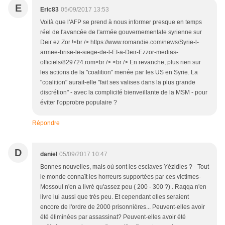
E
Eric83
05/09/2017 13:53
Voilà que l'AFP se prend à nous informer presque en temps
réel de l'avancée de l'armée gouvernementale syrienne sur
Deir ez Zor !<br /> https://www.romandie.com/news/Syrie-l-
armee-brise-le-siege-de-l-EI-a-Deir-Ezzor-medias-
officiels/829724.rom<br /> <br /> En revanche, plus rien sur
les actions de la "coalition" menée par les US en Syrie. La
"coalition" aurait-elle "fait ses valises dans la plus grande
discrétion" - avec la complicité bienveillante de la MSM - pour
éviter l'opprobre populaire ?
Répondre
D
daniel
05/09/2017 10:47
Bonnes nouvelles, mais où sont les esclaves Yézidies ? - Tout
le monde connaît les horreurs supportées par ces victimes-
Mossoul n'en a livré qu'assez peu ( 200 - 300 ?) . Raqqa n'en
livre lui aussi que très peu. Et cependant elles seraient
encore de l'ordre de 2000 prisonnières... Peuvent-elles avoir
été éliminées par assassinat? Peuvent-elles avoir été