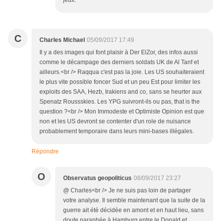
jeux.
C
Charles Michael
05/09/2017 17:49
Il y a des images qui font plaisir à Der ElZor, des infos aussi
comme le décampage des derniers soldats UK de Al Tanf et
ailleurs.<br /> Raqqua c'est pas la joie. Les US souhaiteraient
le plus vite possible foncer Sud et un peu Est pour limiter les
exploits des SAA, Hezb, Irakiens and co, sans se heurter aux
Spenatz Roussskies. Les YPG suivront-ils ou pas, that is the
question ?<br /> Mon Immodeste et Optimiste Opinion est que
non et les US devront se contenter d'un role de nuisance
probablement temporaire dans leurs mini-bases illégales.
Répondre
O
Observatus geopoliticus
08/09/2017 23:27
@ Charles<br /> Je ne suis pas loin de partager
votre analyse. Il semble maintenant que la suite de la
guerre ait été décidée en amont et en haut lieu, sans
doute paraphée à Hamburg entre le Donald et