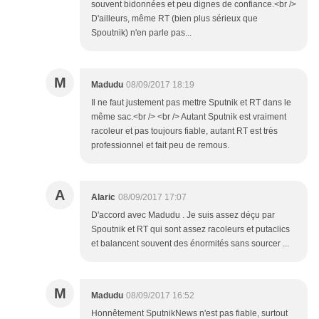
souvent bidonnées et peu dignes de confiance.<br />
D'ailleurs, même RT (bien plus sérieux que
Spoutnik) n'en parle pas...
M
Madudu
08/09/2017 18:19
Il ne faut justement pas mettre Sputnik et RT dans le
même sac.<br /> <br /> Autant Sputnik est vraiment
racoleur et pas toujours fiable, autant RT est très
professionnel et fait peu de remous.
A
Alaric
08/09/2017 17:07
D'accord avec Madudu . Je suis assez déçu par
Spoutnik et RT qui sont assez racoleurs et putaclics
et balancent souvent des énormités sans sourcer ...
M
Madudu
08/09/2017 16:52
Honnêtement SputnikNews n'est pas fiable, surtout