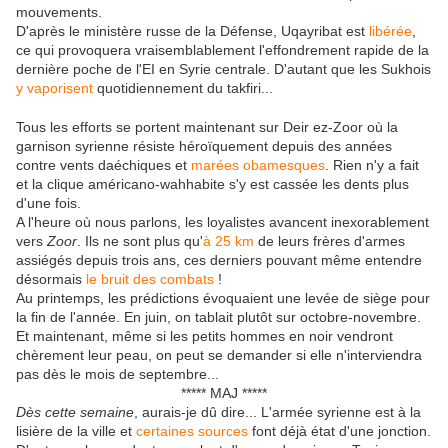
mouvements.
D'après le ministère russe de la Défense, Uqayribat est
libérée
,
ce qui provoquera vraisemblablement l'effondrement rapide de la
dernière poche de l'EI en Syrie centrale. D'autant que les Sukhois
y vaporisent
quotidiennement du takfiri...
Tous les efforts se portent maintenant sur Deir ez-Zoor où la
garnison syrienne résiste héroïquement depuis des années
contre vents daéchiques et
marées obamesques
. Rien n'y a fait
et la clique américano-wahhabite s'y est cassée les dents plus
d'une fois.
A l'heure où nous parlons, les loyalistes avancent inexorablement
vers
Zoor
. Ils ne sont plus qu'
à 25 km
de leurs frères d'armes
assiégés depuis trois ans, ces derniers pouvant même entendre
désormais
le bruit des combats
!
Au printemps, les prédictions évoquaient une levée de siège pour
la fin de l'année. En juin, on tablait plutôt sur octobre-novembre.
Et maintenant, même si les petits hommes en noir vendront
chèrement leur peau, on peut se demander si elle n'interviendra
pas dès le mois de septembre...
***** MAJ *****
Dès cette semaine
, aurais-je dû dire... L'armée syrienne est à la
lisière de la ville et
certaines sources
font déjà état d'une jonction.