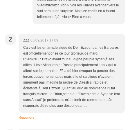
Vladimirovitch.<br /> Voir les Kurdes avancer vers le
sud serait une surprise. Mais ce conflit en a fourni
tellement déjà...<br /> Bien à vous
Z
ZZZ
05/09/2017 17:09
Ca y est les enfants,le siège de Deir Ezzour par les Barbares
est officiellement brisé ce jour glorieux de mardi
05/09/2017.Bravo avant tout au digne peuple syrien,à ses
alliés : HezbAllah,Iran,et Russie principalement.Lapix,qui a
atterri sur le journal de F2 a dû hier évoquer la percée des
forces gouvernementales mais elle et sa clique n'avaient
sûrement pas imaginé la raclée de Daesh si rapide et
éclatante à Deir Ezzour .Quant au duo au sommet de l'Etat
français,Micron-Le Drian,selon qui "l'avenir de la Syrie se fera
sans Assad",je préférerais m'abstenir de commentaire.Je
risquerais d'être plus que désobligeant...
Répondre