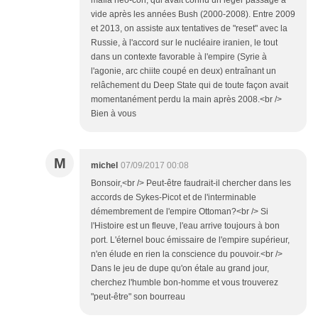
mafia néo-con, qui avait connu un léger passage à
vide après les années Bush (2000-2008). Entre 2009
et 2013, on assiste aux tentatives de "reset" avec la
Russie, à l'accord sur le nucléaire iranien, le tout
dans un contexte favorable à l'empire (Syrie à
l'agonie, arc chiite coupé en deux) entraînant un
relâchement du Deep State qui de toute façon avait
momentanément perdu la main après 2008.<br />
Bien à vous
M
michel
07/09/2017 00:08
Bonsoir,<br /> Peut-être faudrait-il chercher dans les
accords de Sykes-Picot et de l'interminable
démembrement de l'empire Ottoman?<br /> Si
l'Histoire est un fleuve, l'eau arrive toujours à bon
port. L'éternel bouc émissaire de l'empire supérieur,
n'en élude en rien la conscience du pouvoir.<br />
Dans le jeu de dupe qu'on étale au grand jour,
cherchez l'humble bon-homme et vous trouverez
"peut-être" son bourreau