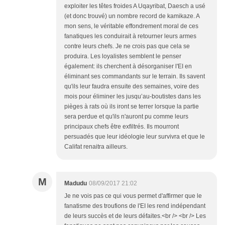
exploiter les têtes froides A Uqayribat, Daesch a usé
(et donc trouvé) un nombre record de kamikaze. A
mon sens, le véritable effondrement moral de ces
fanatiques les conduirait à retourner leurs armes
contre leurs chefs. Je ne crois pas que cela se
produira. Les loyalistes semblent le penser
également: ils cherchent à désorganiser l'EI en
éliminant ses commandants sur le terrain. Ils savent
qu'ils leur faudra ensuite des semaines, voire des
mois pour éliminer les jusqu’au-boutistes dans les
pièges à rats où ils iront se terrer lorsque la partie
sera perdue et qu'ils n'auront pu comme leurs
principaux chefs être exfiltrés. Ils mourront
persuadés que leur idéologie leur survivra et que le
Califat renaitra ailleurs.
M
Madudu
08/09/2017 21:02
Je ne vois pas ce qui vous permet d'affirmer que le
fanatisme des troufions de l'EI les rend indépendant
de leurs succès et de leurs défaites.<br /> <br /> Les