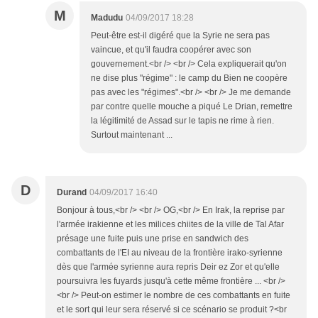
M
Madudu
04/09/2017 18:28
Peut-être est-il digéré que la Syrie ne sera pas
vaincue, et qu'il faudra coopérer avec son
gouvernement.<br /> <br /> Cela expliquerait qu'on
ne dise plus "régime" : le camp du Bien ne coopère
pas avec les "régimes".<br /> <br /> Je me demande
par contre quelle mouche a piqué Le Drian, remettre
la légitimité de Assad sur le tapis ne rime à rien.
Surtout maintenant ...
D
Durand
04/09/2017 16:40
Bonjour à tous,<br /> <br /> OG,<br /> En Irak, la reprise par
l'armée irakienne et les milices chiites de la ville de Tal Afar
présage une fuite puis une prise en sandwich des
combattants de l'EI au niveau de la frontière irako-syrienne
dès que l'armée syrienne aura repris Deir ez Zor et qu'elle
poursuivra les fuyards jusqu'à cette même frontière ... <br />
<br /> Peut-on estimer le nombre de ces combattants en fuite
et le sort qui leur sera réservé si ce scénario se produit ?<br