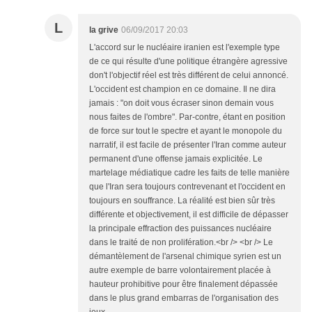
L
la grive
06/09/2017 20:03
L'accord sur le nucléaire iranien est l'exemple type
de ce qui résulte d'une politique étrangère agressive
don't l'objectif réel est très différent de celui annoncé.
L'occident est champion en ce domaine. Il ne dira
jamais : "on doit vous écraser sinon demain vous
nous faites de l'ombre". Par-contre, étant en position
de force sur tout le spectre et ayant le monopole du
narratif, il est facile de présenter l'Iran comme auteur
permanent d'une offense jamais explicitée. Le
martelage médiatique cadre les faits de telle manière
que l'Iran sera toujours contrevenant et l'occident en
toujours en souffrance. La réalité est bien sûr très
différente et objectivement, il est difficile de dépasser
la principale effraction des puissances nucléaire
dans le traité de non prolifération.<br /> <br /> Le
démantèlement de l'arsenal chimique syrien est un
autre exemple de barre volontairement placée à
hauteur prohibitive pour être finalement dépassée
dans le plus grand embarras de l'organisation des