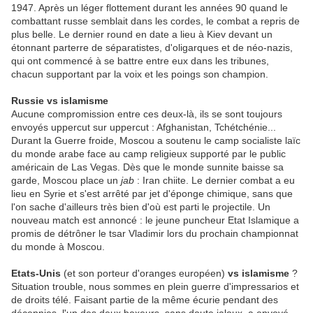
1947. Après un léger flottement durant les années 90 quand le
combattant russe semblait dans les cordes, le combat a repris de
plus belle. Le dernier round en date a lieu à Kiev devant un
étonnant parterre de séparatistes, d'oligarques et de néo-nazis,
qui ont commencé à se battre entre eux dans les tribunes,
chacun supportant par la voix et les poings son champion.
Russie vs islamisme
Aucune compromission entre ces deux-là, ils se sont toujours
envoyés uppercut sur uppercut : Afghanistan, Tchétchénie...
Durant la Guerre froide, Moscou a soutenu le camp socialiste laïc
du monde arabe face au camp religieux supporté par le public
américain de Las Vegas. Dès que le monde sunnite baisse sa
garde, Moscou place un
jab
: Iran chiite. Le dernier combat a eu
lieu en Syrie et s'est arrêté par jet d'éponge chimique, sans que
l'on sache d'ailleurs très bien d'où est parti le projectile. Un
nouveau match est annoncé : le jeune puncheur Etat Islamique a
promis de détrôner le tsar Vladimir lors du prochain championnat
du monde à Moscou.
Etats-Unis
(et son porteur d'oranges européen)
vs islamisme
?
Situation trouble, nous sommes en plein guerre d'impressarios et
de droits télé. Faisant partie de la même écurie pendant des