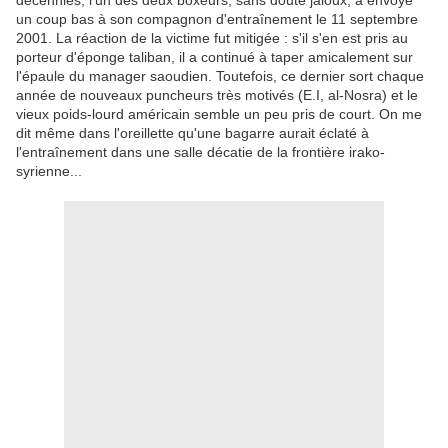
décennies, l'un des deux boxeurs, sans doute jaloux, a envoyé
un coup bas à son compagnon d'entraînement le 11 septembre
2001. La réaction de la victime fut mitigée : s'il s'en est pris au
porteur d'éponge taliban, il a continué à taper amicalement sur
l'épaule du manager saoudien. Toutefois, ce dernier sort chaque
année de nouveaux puncheurs très motivés (E.I, al-Nosra) et le
vieux poids-lourd américain semble un peu pris de court. On me
dit même dans l'oreillette qu'une bagarre aurait éclaté à
l'entraînement dans une salle décatie de la frontière irako-
syrienne...