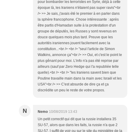
pour bombarder les terroristes en Syrie, déjà à cette
époque là, les Iraniens n'étaient pas super ravis"<br
/> >> Je sais, j'avais été le premier à en parler dans
la sphère francophone. Chose intéressante : après
être partis d'Hamadan suite à la protestation d'un
groupe de députés, les Russes y sont revenus en
douce quelques mois plus tard. Preuve que les
autorités iraniennes jouent facilement avec la
constitution...<br /> <br /> "seul l'article de Simon
Watkins, annonce ça"<br /> >> Oui, et c'est le point le
plus gênant pour moi. L'info n'a pas été reprise par
ailleurs (sauf par Zero Hedge qui l'a republiée telle
quelle).<br /> <br /> "les Iraniens savent bien que
Poutine travaille main dans la main avec Israël et les
USA"<br /> >> C'est absurde de dire ça et ça
discrédite un peu le reste de votre propos.
N
Nemo
10/08/2019 13:43
Un petit correctif qui dit que la russie installera 35
SU-57, alors que dans les faits, la russie n'a que 2
SU-57, l suffit de voir ou sur le site du ministètre de la