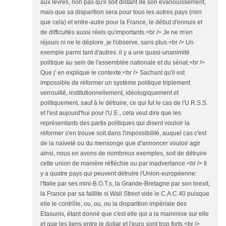
aux lèvres, non pas qu'il soit distant de son évanouissement,
mais que sa disparition sera pour tous les autres pays (rien
que cela) et entre-autre pour la France, le début d'ennuis et
de difficultés aussi réels qu'importants.<br /> Je ne m'en
réjouis ni ne le déplore, je l'observe, sans plus.<br /> Un
exemple parmi tant d'autres: il y a une quasi-unanimité
politique au sein de l'assemblée nationale et du sénat.<br />
Que j' en explique le contexte:<br /> Sachant qu'il est
impossible de réformer un système politique triplement
verrouillé, institutionnellement, idéologiquement et
politiquement, sauf à le détruire, ce qui fut le cas de l'U.R.S.S.
et l'est aujourd'hui pour l'U.E., cela veut dire que les
représentants des partis politiques qui disent vouloir la
réformer s'en trouve soit dans l'impossibilité, auquel cas c'est
de la naïveté ou du mensonge que d'annoncer vouloir agir
ainsi, nous en avons de nombreux exemples, soit de détruire
cette union de manière réfléchie ou par inadvertance.<br /> Il
y a quatre pays qui peuvent détruire l'Union-européenne:
l'Italie par ses mini-B.O.T.s, la Grande-Bretagne par son brexit,
la France par sa faillite si Wall Street vide le C.A.C.40 puisque
elle le contrôle, ou, ou, ou la disparition impériale des
Etasunis, étant donné que c'est elle qui a la mainmise sur elle
et que les liens entre le dollar et l'euro sont trop forts.<br />