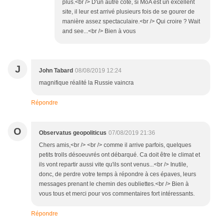
plus.<br /> D'un autre côté, si MoA est un excellent
site, il leur est arrivé plusieurs fois de se gourer de
manière assez spectaculaire.<br /> Qui croire ? Wait
and see...<br /> Bien à vous
J
John Tabard
08/08/2019 12:24
magnifique réalité la Russie vaincra
Répondre
O
Observatus geopoliticus
07/08/2019 21:36
Chers amis,<br /> <br /> comme il arrive parfois, quelques
petits trolls désoeuvrés ont débarqué. Ca doit être le climat et
ils vont repartir aussi vite qu'ils sont venus...<br /> Inutile,
donc, de perdre votre temps à répondre à ces épaves, leurs
messages prenant le chemin des oubliettes.<br /> Bien à
vous tous et merci pour vos commentaires fort intéressants.
Répondre