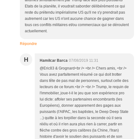
allumés simultanément par Trump face aux plus puissants
Etats de la planète, il voudrait saborder délibérément ce qui
reste du prétendu impérialisme US qu'il ne s'y prendrait pas
autrement car les US n'ont aucune chance de gagner dans
tous ces conflits militaires et/ou commerciaux qui se déroulent
actuellement.
Répondre
H
Hamilcar Barca
07/08/2019 11:31
@Eric83 & Grognard<br /> <br /> Chers amis, <br />
Vous avez parfaitement résumé ce qui doit trotter
dans tête de pas mal de personnes, surtout celle des
lecteurs de ce forum.<br /> <br /> Trump, le requin de
l'immobilier, joue-t-il le jeu que son expérience pro
lui dicte: affoler ses partenaires encombrants (les
Européens), donner apparement des gages aux
puissants (l'AIPAC, les baptistes, le Deep Deep State
...) quitte à les torpiller dans la seconde où il sera
réélu et où il n'en aura plus rien à carrer, partir en
flèche contre des gros calibres (la Chine, l'Iran)
histoire d'avoir le soutien des puissants et de son