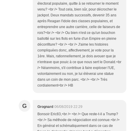
électorat populaire, quitte à se retourner le moment
venu? <br /> Tout cela, bien sûr, pour décrocher le
jackpot. Deux mandats successifs, devenir 35 ans
après Reagan l'idole des classes populaires, et
entreprendre une autre carrière, celle de faiseurs de
rois?<br /> <br /> Ou bien n'est ce qu'un bouchon
ballotté sur les flots en furie d'un Empire en pleine
déconfiture? <br /> <br /> J'aime les histoires
compliquées donc, affectivement, je vote pour la
1ère. Mais, rationnellement, je dois avouer que je
n'entrave que pouic à ce que nous sert le Donald.<br
/> Néanmoins, s'il contribue à faire exploser l'UE,
volontairement ou non, je lui élèverai une statue
dans un coin de mon parc. <br /> <br /> Très
cordialement<br /> HB
G
Grognard
06/08/2019 22:29
Bonsoir Eric83,<br /> <br /> Que reste-t-il a Trump?
<br /> Sa méthode de négociation est connue.<br />
En général et schématiquement dans ce cas de