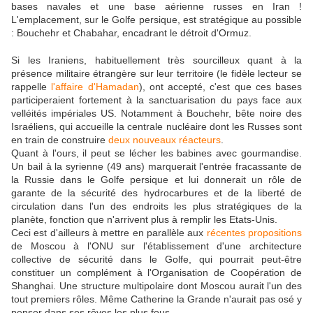
bases navales et une base aérienne russes en Iran !
L'emplacement, sur le Golfe persique, est stratégique au possible
: Bouchehr et Chabahar, encadrant le détroit d'Ormuz.
Si les Iraniens, habituellement très sourcilleux quant à la
présence militaire étrangère sur leur territoire (le fidèle lecteur se
rappelle
l'affaire d'Hamadan
), ont accepté, c'est que ces bases
participeraient fortement à la sanctuarisation du pays face aux
velléités impériales US. Notamment à Bouchehr, bête noire des
Israéliens, qui accueille la centrale nucléaire dont les Russes sont
en train de construire
deux nouveaux réacteurs
.
Quant à l'ours, il peut se lécher les babines avec gourmandise.
Un bail à la syrienne (49 ans) marquerait l'entrée fracassante de
la Russie dans le Golfe persique et lui donnerait un rôle de
garante de la sécurité des hydrocarbures et de la liberté de
circulation dans l'un des endroits les plus stratégiques de la
planète, fonction que n'arrivent plus à remplir les Etats-Unis.
Ceci est d'ailleurs à mettre en parallèle aux
récentes propositions
de Moscou à l'ONU sur l'établissement d'une architecture
collective de sécurité dans le Golfe, qui pourrait peut-être
constituer un complément à l'Organisation de Coopération de
Shanghai. Une structure multipolaire dont Moscou aurait l'un des
tout premiers rôles. Même Catherine la Grande n'aurait pas osé y
penser dans ses rêves les plus fous.