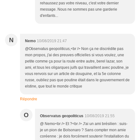
rehaussez pas votre niveau, c'est votre dernier
message. Nous ne sommes pas une garderie
d'enfants...
N
Nemo
10/08/2019 21:47
@Observatus geopoliticus,<br /> Non ça ne discrédite pas
mon propos, j'ai des preuves officielles si vous voulez, une
petite comme ça pour la route entre autre, berel lazar, son
ami, et tous les oligarques juifs qui travaillent avec poutine, je
vous renvois sur un article de douguine, et la 5e colonne
russe, oubliez pas que poutine était dans le gouvernement de
elstine, que tout le monde critique
Répondre
O
Observatus geopoliticus
10/08/2019 21:55
@ Nemo<br /> Et ?<br /> J'ai un ami brésilien : suis-
je un pion de Bolsonaro ? Sans compter mon amie
coréenne : je dois forcément soutenir l'installation du