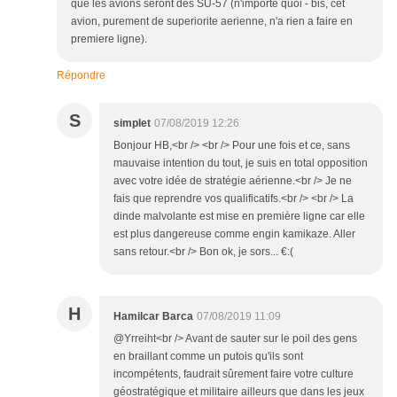
que les avions seront des SU-57 (n'importe quoi - bis, cet
avion, purement de superiorite aerienne, n'a rien a faire en
premiere ligne).
Répondre
S
simplet
07/08/2019 12:26
Bonjour HB,<br /> <br /> Pour une fois et ce, sans
mauvaise intention du tout, je suis en total opposition
avec votre idée de stratégie aérienne.<br /> Je ne
fais que reprendre vos qualificatifs.<br /> <br /> La
dinde malvolante est mise en première ligne car elle
est plus dangereuse comme engin kamikaze. Aller
sans retour.<br /> Bon ok, je sors... €:(
H
Hamilcar Barca
07/08/2019 11:09
@Yrreiht<br /> Avant de sauter sur le poil des gens
en braillant comme un putois qu'ils sont
incompétents, faudrait sûrement faire votre culture
géostratégique et militaire ailleurs que dans les jeux