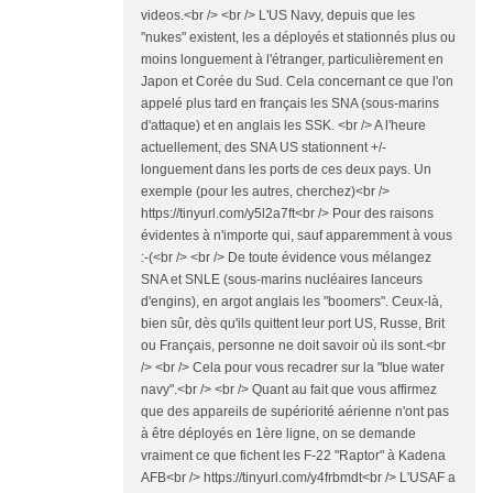
videos.<br /> <br /> L'US Navy, depuis que les
"nukes" existent, les a déployés et stationnés plus ou
moins longuement à l'étranger, particulièrement en
Japon et Corée du Sud. Cela concernant ce que l'on
appelé plus tard en français les SNA (sous-marins
d'attaque) et en anglais les SSK. <br /> A l'heure
actuellement, des SNA US stationnent +/-
longuement dans les ports de ces deux pays. Un
exemple (pour les autres, cherchez)<br />
https://tinyurl.com/y5l2a7ft<br /> Pour des raisons
évidentes à n'importe qui, sauf apparemment à vous
:-(<br /> <br /> De toute évidence vous mélangez
SNA et SNLE (sous-marins nucléaires lanceurs
d'engins), en argot anglais les "boomers". Ceux-là,
bien sûr, dès qu'ils quittent leur port US, Russe, Brit
ou Français, personne ne doit savoir où ils sont.<br
/> <br /> Cela pour vous recadrer sur la "blue water
navy".<br /> <br /> Quant au fait que vous affirmez
que des appareils de supériorité aérienne n'ont pas
à être déployés en 1ère ligne, on se demande
vraiment ce que fichent les F-22 "Raptor" à Kadena
AFB<br /> https://tinyurl.com/y4frbmdt<br /> L'USAF a