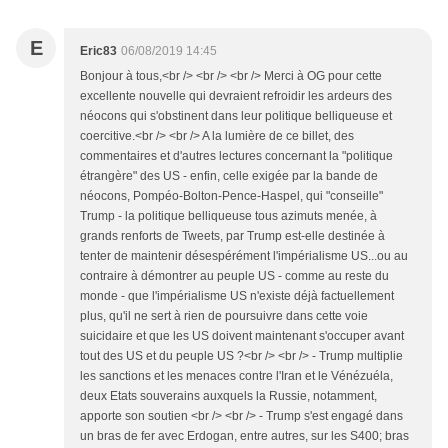
E
Eric83
06/08/2019 14:45
Bonjour à tous,<br /> <br /> <br /> Merci à OG pour cette
excellente nouvelle qui devraient refroidir les ardeurs des
néocons qui s'obstinent dans leur politique belliqueuse et
coercitive.<br /> <br /> A la lumière de ce billet, des
commentaires et d'autres lectures concernant la "politique
étrangère" des US - enfin, celle exigée par la bande de
néocons, Pompéo-Bolton-Pence-Haspel, qui "conseille"
Trump - la politique belliqueuse tous azimuts menée, à
grands renforts de Tweets, par Trump est-elle destinée à
tenter de maintenir désespérément l'impérialisme US...ou au
contraire à démontrer au peuple US - comme au reste du
monde - que l'impérialisme US n'existe déjà factuellement
plus, qu'il ne sert à rien de poursuivre dans cette voie
suicidaire et que les US doivent maintenant s'occuper avant
tout des US et du peuple US ?<br /> <br /> - Trump multiplie
les sanctions et les menaces contre l'Iran et le Vénézuéla,
deux Etats souverains auxquels la Russie, notamment,
apporte son soutien <br /> <br /> - Trump s'est engagé dans
un bras de fer avec Erdogan, entre autres, sur les S400; bras