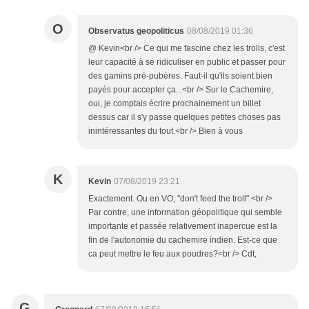
O
Observatus geopoliticus
08/08/2019 01:36
@ Kevin<br /> Ce qui me fascine chez les trolls, c'est
leur capacité à se ridiculiser en public et passer pour
des gamins pré-pubères. Faut-il qu'ils soient bien
payés pour accepter ça...<br /> Sur le Cachemire,
oui, je comptais écrire prochainement un billet
dessus car il s'y passe quelques petites choses pas
inintéressantes du tout.<br /> Bien à vous
K
Kevin
07/08/2019 23:21
Exactement. Ou en VO, "don't feed the troll".<br />
Par contre, une information géopolitique qui semble
importante et passée relativement inapercue est la
fin de l'autonomie du cachemire indien. Est-ce que
ca peut mettre le feu aux poudres?<br /> Cdt,
G