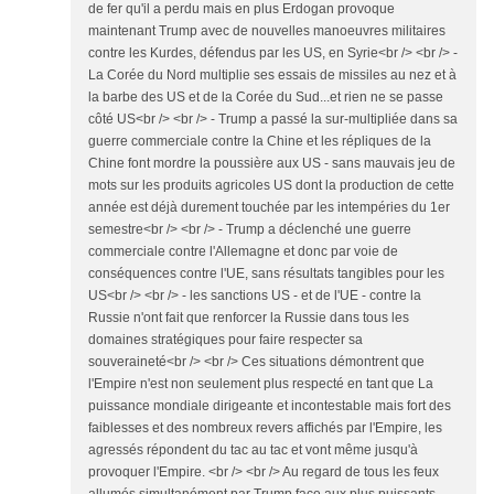
de fer qu'il a perdu mais en plus Erdogan provoque
maintenant Trump avec de nouvelles manoeuvres militaires
contre les Kurdes, défendus par les US, en Syrie<br /> <br /> -
La Corée du Nord multiplie ses essais de missiles au nez et à
la barbe des US et de la Corée du Sud...et rien ne se passe
côté US<br /> <br /> - Trump a passé la sur-multipliée dans sa
guerre commerciale contre la Chine et les répliques de la
Chine font mordre la poussière aux US - sans mauvais jeu de
mots sur les produits agricoles US dont la production de cette
année est déjà durement touchée par les intempéries du 1er
semestre<br /> <br /> - Trump a déclenché une guerre
commerciale contre l'Allemagne et donc par voie de
conséquences contre l'UE, sans résultats tangibles pour les
US<br /> <br /> - les sanctions US - et de l'UE - contre la
Russie n'ont fait que renforcer la Russie dans tous les
domaines stratégiques pour faire respecter sa
souveraineté<br /> <br /> Ces situations démontrent que
l'Empire n'est non seulement plus respecté en tant que La
puissance mondiale dirigeante et incontestable mais fort des
faiblesses et des nombreux revers affichés par l'Empire, les
agressés répondent du tac au tac et vont même jusqu'à
provoquer l'Empire. <br /> <br /> Au regard de tous les feux