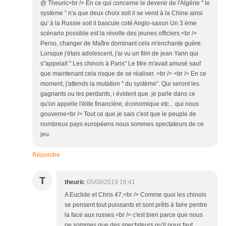
@ Theuric<br /> En ce qui concerne le devenir de l'Algérie " le
système " n'a que deux choix soit il se vend à la Chine ainsi
qu' à la Russie soit il bascule coté Anglo-saxon Un 3 ème
scénario possible est la révolte des jeunes officiers.<br />
Perso, changer de Maître dominant cela m'enchante guère.
Lorsque j'étais adolescent, j'ai vu un film de jean Yann qui
s"appelait " Les chinois à Paris" Le titre m'avait amusé sauf
que maintenant cela risque de se réaliser. <br /> <br /> En ce
moment, j'attends la mutation " du système". Qui seront les
gagnants ou les perdants, i évident que. je parle dans ce
qu'on appelle l'élite financière, économique etc... qui nous
gouverne<br /> Tout ce que je sais c'est que le peuple de
nombreux pays européens nous sommes spectateurs de ce
jeu.
Répondre
T
theuric
05/08/2019 16:41
A Euclide et Chris 47,<br /> Comme quoi les chinois
se pensent tout puissants et sont prêts à faire perdre
la face aux russes.<br /> c'est bien parce que nous
ne sommes que des spectateurs qu'il nous faut