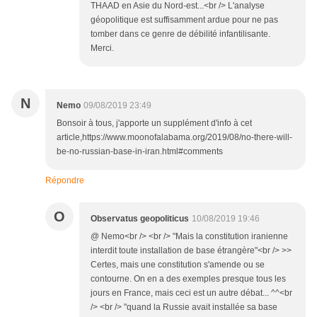
THAAD en Asie du Nord-est...<br /> L'analyse
géopolitique est suffisamment ardue pour ne pas
tomber dans ce genre de débilité infantilisante.
Merci.
N
Nemo
09/08/2019 23:49
Bonsoir à tous, j'apporte un supplément d'info à cet
article,https://www.moonofalabama.org/2019/08/no-there-will-
be-no-russian-base-in-iran.html#comments
Répondre
O
Observatus geopoliticus
10/08/2019 19:46
@ Nemo<br /> <br /> "Mais la constitution iranienne
interdit toute installation de base étrangère"<br /> >>
Certes, mais une constitution s'amende ou se
contourne. On en a des exemples presque tous les
jours en France, mais ceci est un autre débat... ^^<br
/> <br /> "quand la Russie avait installée sa base