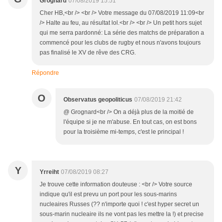
Grognard
07/08/2019 15:51
Cher HB,<br /> <br /> Votre message du 07/08/2019 11:09<br
/> Halte au feu, au résultat lol.<br /> <br /> Un petit hors sujet
qui me serra pardonné: La série des matchs de préparation a
commencé pour les clubs de rugby et nous n'avons toujours
pas finalisé le XV de rêve des CRG.
Répondre
O
Observatus geopoliticus
07/08/2019 21:42
@ Grognard<br /> On a déjà plus de la moitié de
l'équipe si je ne m'abuse. En tout cas, on est bons
pour la troisième mi-temps, c'est le principal !
Y
Yrreiht
07/08/2019 08:27
Je trouve cette information douteuse : <br /> Votre source
indique qu'il est prevu un port pour les sous-marins
nucleaires Russes (?? n'importe quoi ! c'est hyper secret un
sous-marin nucleaire ils ne vont pas les mettre la !) et precise