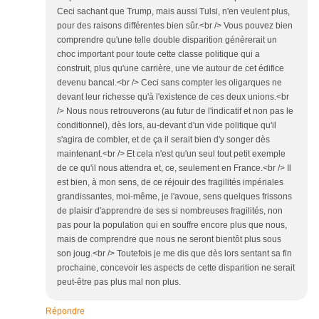
Ceci sachant que Trump, mais aussi Tulsi, n'en veulent plus,
pour des raisons différentes bien sûr.<br /> Vous pouvez bien
comprendre qu'une telle double disparition génèrerait un
choc important pour toute cette classe politique qui a
construit, plus qu'une carrière, une vie autour de cet édifice
devenu bancal.<br /> Ceci sans compter les oligarques ne
devant leur richesse qu'à l'existence de ces deux unions.<br
/> Nous nous retrouverons (au futur de l'indicatif et non pas le
conditionnel), dès lors, au-devant d'un vide politique qu'il
s'agira de combler, et de ça il serait bien d'y songer dès
maintenant.<br /> Et cela n'est qu'un seul tout petit exemple
de ce qu'il nous attendra et, ce, seulement en France.<br /> Il
est bien, à mon sens, de ce réjouir des fragilités impériales
grandissantes, moi-même, je l'avoue, sens quelques frissons
de plaisir d'apprendre de ses si nombreuses fragilités, non
pas pour la population qui en souffre encore plus que nous,
mais de comprendre que nous ne seront bientôt plus sous
son joug.<br /> Toutefois je me dis que dès lors sentant sa fin
prochaine, concevoir les aspects de cette disparition ne serait
peut-être pas plus mal non plus.
Répondre