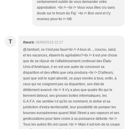
certainement oublié de vous demander votre
approbation. <br /> <br /> Vous vous êtes cru sans
doute sur le forum du Fig'. <br /> Bon vent et n'y
revenez plus<br /> HB
T
theuric
06/08/2019 22:27
@Jambart, ce n'est pas faux!<br /> A tous et..., coucou, salut,
et les vacances, étaient-ils agréables?<br /> Il est une chose
que de se réjouir de l'affaiblissement continuel des États-
Unis-d'Amérique, il en est une autre de concevoir sa
disparition et des effets que cela produira.<br /> D'ailleurs,
quel que soit le sujet abordé, ce pays montre à tous, enfin, à
ceux qui ne craignent pas sa disparition, son état de
délitement avancé.<br /> Il n'y a plus que quatre fils qui le
tiennent debout, ses grosses boites informatiques, les
G.A.F.A. me semble-t-il qu'ils se nomment, le dollar et sa
juridiction d'extra-territorialité, leur possibilité de pomper les
bourses européennes quand Wall Street a ses vapeurs et ses
gesticulations pour faire croire à sa puissance défunte.<br />
Tous les autres fils ont cassé.<br /> Mais il est loin de la coupe