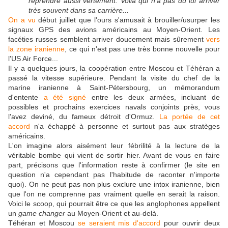
reprendre aussi vertement. Voilà qui n'a pas dû lui arriver
très souvent dans sa carrière...
On a vu
début juillet que l'ours s'amusait à brouiller/usurper les
signaux GPS des avions américains au Moyen-Orient. Les
facéties russes semblent arriver doucement mais sûrement
vers
la zone iranienne
, ce qui n'est pas une très bonne nouvelle pour
l'US Air Force...
Il y a quelques jours, la coopération entre Moscou et Téhéran a
passé la vitesse supérieure. Pendant la visite du chef de la
marine iranienne à Saint-Pétersbourg, un mémorandum
d'entente
a été signé
entre les deux armées, incluant de
possibles et prochains exercices navals conjoints près, vous
l'avez deviné, du fameux détroit d'Ormuz.
La portée de cet
accord
n'a échappé à personne et surtout pas aux stratèges
américains.
L'on imagine alors aisément leur fébrilité à la lecture de la
véritable bombe qui vient de sortir hier. Avant de vous en faire
part, précisons que l'information reste à confirmer (le site en
question n'a cependant pas l'habitude de raconter n'importe
quoi). On ne peut pas non plus exclure une intox iranienne, bien
que l'on ne comprenne pas vraiment quelle en serait la raison.
Voici le scoop, qui pourrait être ce que les anglophones appellent
un
game changer
au Moyen-Orient et au-delà.
Téhéran et Moscou
se seraient mis d'accord
pour ouvrir deux