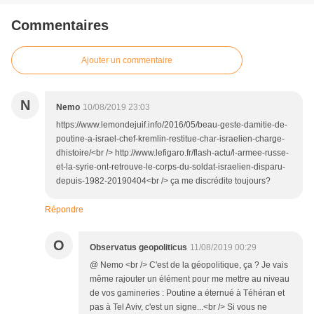
Commentaires
Ajouter un commentaire
N
Nemo
10/08/2019 23:03
https://www.lemondejuif.info/2016/05/beau-geste-damitie-de-
poutine-a-israel-chef-kremlin-restitue-char-israelien-charge-
dhistoire/<br /> http://www.lefigaro.fr/flash-actu/l-armee-russe-
et-la-syrie-ont-retrouve-le-corps-du-soldat-israelien-disparu-
depuis-1982-20190404<br /> ça me discrédite toujours?
Répondre
O
Observatus geopoliticus
11/08/2019 00:29
@ Nemo <br /> C'est de la géopolitique, ça ? Je vais
même rajouter un élément pour me mettre au niveau
de vos gamineries : Poutine a éternué à Téhéran et
pas à Tel Aviv, c'est un signe...<br /> Si vous ne