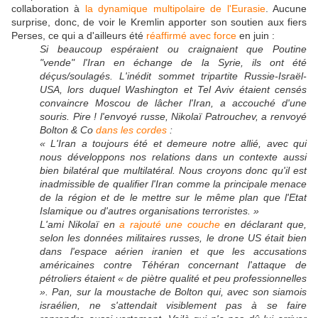
collaboration à
la dynamique multipolaire de l'Eurasie
. Aucune
surprise, donc, de voir le Kremlin apporter son soutien aux fiers
Perses, ce qui a d'ailleurs été
réaffirmé avec force
en juin :
Si beaucoup espéraient ou craignaient que Poutine
"vende" l'Iran en échange de la Syrie, ils ont été
déçus/soulagés. L'inédit sommet tripartite Russie-Israël-
USA, lors duquel Washington et Tel Aviv étaient censés
convaincre Moscou de lâcher l'Iran, a accouché d'une
souris. Pire ! l'envoyé russe, Nikolaï Patrouchev, a renvoyé
Bolton & Co
dans les cordes
:
« L'Iran a toujours été et demeure notre allié, avec qui
nous développons nos relations dans un contexte aussi
bien bilatéral que multilatéral. Nous croyons donc qu'il est
inadmissible de qualifier l'Iran comme la principale menace
de la région et de le mettre sur le même plan que l'Etat
Islamique ou d'autres organisations terroristes. »
L'ami Nikolaï en
a rajouté une couche
en déclarant que,
selon les données militaires russes, le drone US était bien
dans l'espace aérien iranien et que les accusations
américaines contre Téhéran concernant l'attaque de
pétroliers étaient « de piètre qualité et peu professionnelles
». Pan, sur la moustache de Bolton qui, avec son siamois
israélien, ne s'attendait visiblement pas à se faire