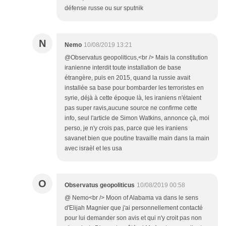
défense russe ou sur sputnik
N
Nemo
10/08/2019 13:21
@Observatus geopoliticus,<br /> Mais la constitution
iranienne interdit toute installation de base
étrangère, puis en 2015, quand la russie avait
installée sa base pour bombarder les terroristes en
syrie, déjà à cette époque là, les iraniens n'étaient
pas super ravis,aucune source ne confirme cette
info, seul l'article de Simon Watkins, annonce çà, moi
perso, je n'y crois pas, parce que les iraniens
savanet bien que poutine travaille main dans la main
avec israèl et les usa
O
Observatus geopoliticus
10/08/2019 00:58
@ Nemo<br /> Moon of Alabama va dans le sens
d'Elijah Magnier que j'ai personnellement contacté
pour lui demander son avis et qui n'y croit pas non