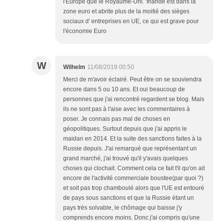
l'Europe que le Royaume-Uni. 'Irlande est dans la
zone euro et abrite plus de la moitié des sièges
sociaux d' entreprises en UE, ce qui est grave pour
l'économie Euro
W
Wilhelm
11/08/2019 00:50
Merci de m'avoir éclairé. Peut être on se souviendra
encore dans 5 ou 10 ans. Et oui beaucoup de
personnes que j'ai rencontré regardent se blog. Mais
ils ne sont pas à l'aise avec les commentaires à
poser. Je connais pas mal de choses en
géopolitiques. Surtout depuis que j'ai appris le
maidan en 2014. Et la suite des sanctions faites à la
Russie depuis. J'ai remarqué que représentant un
grand marché, j'ai trouvé qu'il y'avais quelques
choses qui clochait. Comment cela ce fait t'il qu'on ait
encore de l'activité commerciale boustee(par quoi ?)
et soit pas trop chamboulé alors que l'UE est entouré
de pays sous sanctions et que la Russie étant un
pays très solvable, le chômage qui baisse j'y
comprends encore moins. Donc j'ai compris qu'une