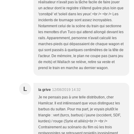
réalisateur n'avait pas la tâche facile de faire jouer
un acteur dont le registre s'étend guère plus loin que
'constipé' et 'soleil dans les yeux'.<br /> <br /> Les
incidents de tournage sont assez incroyables.
Notamment celui de la scène du train qui sectionne
les menottes d'un Tuco qui attend allongé devant les
rails. Apparemment, personne n'avait calculé les
marches-pieds qui dépassaient de chaque wagon et
qui sont passés à quelques centimètres de la tête de
l'acteur. De mémoire, le plan ne coupe pas (sans jeu
de mots) et Wallach se relève, retire sa veste et
prend le train en marche au dernier wagon.
L
la grive
12/08/2019 14:32
Je ne pensais pas à une telle distribution, cher
Hamilcar. Il est intéressant que vous distinguez les
barbus du sultan. Pour ma part, je voyais plutôt le
triangle : vert (turcs, barbus) / jaune (occident, SDF,
kurdes) / rouge (Syrie et alliés)<br /> <br />
Contrairement au scénario du film où les trois
protagonistes se retrouvent projetés inopinément