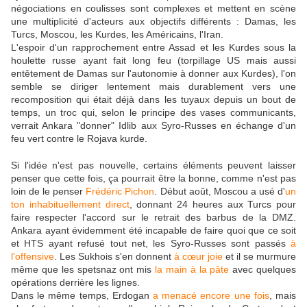
négociations en coulisses sont complexes et mettent en scène
une multiplicité d'acteurs aux objectifs différents : Damas, les
Turcs, Moscou, les Kurdes, les Américains, l'Iran.
L'espoir d'un rapprochement entre Assad et les Kurdes sous la
houlette russe ayant fait long feu (torpillage US mais aussi
entêtement de Damas sur l'autonomie à donner aux Kurdes), l'on
semble se diriger lentement mais durablement vers une
recomposition qui était déjà dans les tuyaux depuis un bout de
temps, un troc qui, selon le principe des vases communicants,
verrait Ankara "donner" Idlib aux Syro-Russes en échange d'un
feu vert contre le Rojava kurde.
Si l'idée n'est pas nouvelle, certains éléments peuvent laisser
penser que cette fois, ça pourrait être la bonne, comme n'est pas
loin de le penser
Frédéric Pichon
. Début août, Moscou a usé d'
un
ton inhabituellement direct
, donnant 24 heures aux Turcs pour
faire respecter l'accord sur le retrait des barbus de la DMZ.
Ankara ayant évidemment été incapable de faire quoi que ce soit
et HTS ayant refusé tout net, les Syro-Russes sont passés
à
l'offensive
. Les Sukhois s'en donnent
à cœur joie
et il se murmure
même que les spetsnaz ont mis
la main à la pâte
avec quelques
opérations derrière les lignes.
Dans le même temps, Erdogan
a menacé encore une fois
, mais