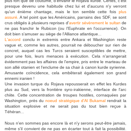
plus fort que de coutume, d'envahir le Rojava kurde. Certes, c'est
presque devenu une habitude chez lui et d'aucuns n'y verront
qu'un énième chantage, mais le ton semble cette fois
plus
assuré
. A tel point que les Américains, parrains des SDF, se sont
crus obligés à plusieurs reprises d'
avertir sévèrement le sultan
de
ne pas franchir le Rubicon (ou l'Euphrate en l'occurrence). On
doit bien s'amuser au siège de l'Alliance atlantique...
L'accord
conclu in extremis entre Ankara et Washington reste
vague et, comme les autres, pourrait ne déboucher sur rien de
concret, auquel cas les Turcs seraient susceptibles de mettre,
pour une fois, leurs menaces à exécution. Cela n'arrangerait
évidemment pas les affaires de l'empire, pris entre le marteau de
son allié otanien et l'enclume de sa chair à canon kurde syrienne.
Amusante coïncidence, cela embêterait également son grand
ennemi iranien !
Une invasion turque du Rojava repousserait en effet les Kurdes
plus au Sud, vers la frontière syro-irakienne, interface de l'arc
chiite. Cette concentration de troupes hostiles, cornaquées par
Washington, près du
noeud stratégique d'Al Bukamal
rendrait la
situation explosive et ne serait pas du tout bien reçue à
Téhéran...
Nous n'en sommes pas encore là et n'y serons peut-être jamais,
même s'il convient de ne pas en écarter tout à fait la possibilité.