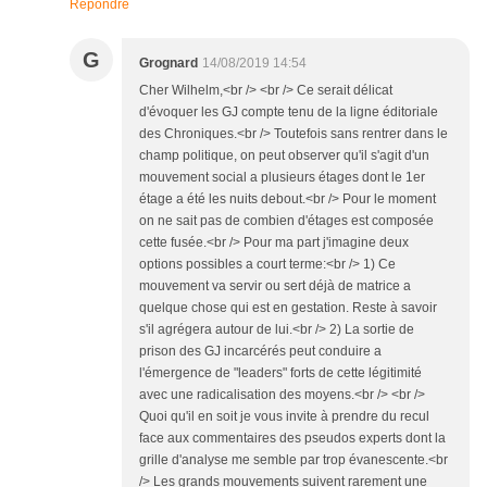
Répondre
G
Grognard
14/08/2019 14:54
Cher Wilhelm,<br /> <br /> Ce serait délicat
d'évoquer les GJ compte tenu de la ligne éditoriale
des Chroniques.<br /> Toutefois sans rentrer dans le
champ politique, on peut observer qu'il s'agit d'un
mouvement social a plusieurs étages dont le 1er
étage a été les nuits debout.<br /> Pour le moment
on ne sait pas de combien d'étages est composée
cette fusée.<br /> Pour ma part j'imagine deux
options possibles a court terme:<br /> 1) Ce
mouvement va servir ou sert déjà de matrice a
quelque chose qui est en gestation. Reste à savoir
s'il agrégera autour de lui.<br /> 2) La sortie de
prison des GJ incarcérés peut conduire a
l'émergence de "leaders" forts de cette légitimité
avec une radicalisation des moyens.<br /> <br />
Quoi qu'il en soit je vous invite à prendre du recul
face aux commentaires des pseudos experts dont la
grille d'analyse me semble par trop évanescente.<br
/> Les grands mouvements suivent rarement une