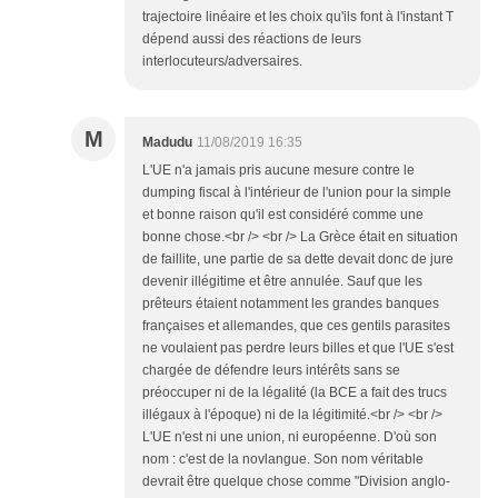
trajectoire linéaire et les choix qu'ils font à l'instant T
dépend aussi des réactions de leurs
interlocuteurs/adversaires.
M
Madudu
11/08/2019 16:35
L'UE n'a jamais pris aucune mesure contre le
dumping fiscal à l'intérieur de l'union pour la simple
et bonne raison qu'il est considéré comme une
bonne chose.<br /> <br /> La Grèce était en situation
de faillite, une partie de sa dette devait donc de jure
devenir illégitime et être annulée. Sauf que les
prêteurs étaient notamment les grandes banques
françaises et allemandes, que ces gentils parasites
ne voulaient pas perdre leurs billes et que l'UE s'est
chargée de défendre leurs intérêts sans se
préoccuper ni de la légalité (la BCE a fait des trucs
illégaux à l'époque) ni de la légitimité.<br /> <br />
L'UE n'est ni une union, ni européenne. D'où son
nom : c'est de la novlangue. Son nom véritable
devrait être quelque chose comme "Division anglo-