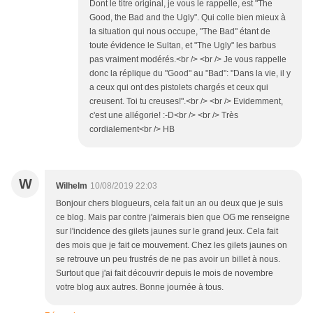
Dont le titre original, je vous le rappelle, est "The
Good, the Bad and the Ugly". Qui colle bien mieux à
la situation qui nous occupe, "The Bad" étant de
toute évidence le Sultan, et "The Ugly" les barbus
pas vraiment modérés.<br /> <br /> Je vous rappelle
donc la réplique du "Good" au "Bad": "Dans la vie, il y
a ceux qui ont des pistolets chargés et ceux qui
creusent. Toi tu creuses!".<br /> <br /> Evidemment,
c'est une allégorie! :-D<br /> <br /> Très
cordialement<br /> HB
W
Wilhelm
10/08/2019 22:03
Bonjour chers blogueurs, cela fait un an ou deux que je suis
ce blog. Mais par contre j'aimerais bien que OG me renseigne
sur l'incidence des gilets jaunes sur le grand jeux. Cela fait
des mois que je fait ce mouvement. Chez les gilets jaunes on
se retrouve un peu frustrés de ne pas avoir un billet à nous.
Surtout que j'ai fait découvrir depuis le mois de novembre
votre blog aux autres. Bonne journée à tous.