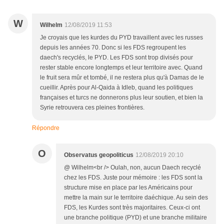
W
Wilhelm
12/08/2019 11:53
Je croyais que les kurdes du PYD travaillent avec les russes
depuis les années 70. Donc si les FDS regroupent les
daech's recyclés, le PYD. Les FDS sont trop divisés pour
rester stable encore longtemps et leur territoire avec. Quand
le fruit sera mûr et tombé, il ne restera plus qu'à Damas de le
cueillir. Après pour Al-Qaida à Idleb, quand les politiques
françaises et turcs ne donnerons plus leur soutien, et bien la
Syrie retrouvera ces pleines frontières.
Répondre
O
Observatus geopoliticus
12/08/2019 20:10
@ Wilhelm<br /> Oulah, non, aucun Daech recyclé
chez les FDS. Juste pour mémoire : les FDS sont la
structure mise en place par les Américains pour
mettre la main sur le territoire daéchique. Au sein des
FDS, les Kurdes sont très majoritaires. Ceux-ci ont
une branche politique (PYD) et une branche militaire