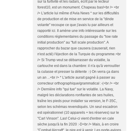
sur la furtivité et les radars, écrit par le lecteur
forest10, est un monument. Chapeau bas!<br /> <br
/> L'article lui même d'Avia News * sur les difficultés
de production et de mise en service de la "dinde
volante" recoupe ce que j'avais lu par ailleurs et
rapporté ici. Il amène une info intéressante sur les
conditions réglementaires du passage du "low rate
initial production" au "full scale production". A
rapprocher du bazar que causera (causerait, rien
n'est acté) l'éjection de la Turquie du programme.<br
/> Si Trump veut se débarrasser du volatile, la
cartouche est dans la chambre: il n'a qu'à verrouiller
la culasse et presser la détente :-) On verra ça dans
un an ...<br /> * L'article aurait gagné à passer au
correcteur orthographique/grammatical :-(<br /> <br
/> Dernière info "qui tue" sur le volatile. La Navy,
malgré les déclarations ronflantes de ses huiles,
traîne les pieds pour installer sa version, le F-35C,
selon les schémas revendiqués. Un seul escadron
est opérationnel (10 appareils + les réserves) sur le
"Carl Vinson". Las! Celui-ci vient d'entrer en cale
sèche jusqu'à la fin 2020 :-D<br /> Mais, à en croire
"Combat Aircraft", le pire est à venir. Les porte-avions