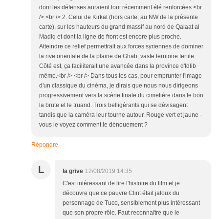
dont les défenses auraient tout récemment été renforcées.<br
/> <br /> 2. Celui de Kirkat (hors carte, au NW de la présente
carte), sur les hauteurs du grand massif au nord de Qalaat al
Madiq et dont la ligne de front est encore plus proche.
Atteindre ce relief permettrait aux forces syriennes de dominer
la rive orientale de la plaine de Ghab, vaste territoire fertile.
Côté est, ça faciliterait une avancée dans la province d'Idlib
même.<br /> <br /> Dans tous les cas, pour emprunter l'image
d'un classique du cinéma, je dirais que nous nous dirigeons
progressivement vers la scène finale du cimetière dans le bon
la brute et le truand. Trois belligérants qui se dévisagent
tandis que la caméra leur tourne autour. Rouge vert et jaune -
vous le voyez comment le dénouement ?
Répondre
L
la grive
12/08/2019 14:35
C'est intéressant de lire l'histoire du film et je
découvre que ce pauvre Clint était jaloux du
personnage de Tuco, sensiblement plus intéressant
que son propre rôle. Faut reconnaître que le