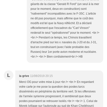
géants de la classe "Gerald R Ford" (un seul à la mer
pour le moment, deux en construction) sont
"nativement" incompatibles avec le F-35C. L'article
ne dit pas pourquoi, mais affirme que le coût des
modifs est tel que la Navy réfléchit. Et a déclaré
officiellement que l'escadron du "Carl Vinson"
resterait le seul "opérationnel" pour le moment. <br />
<br /> Pendant ce temps, les Chinois travaillent
d'arrache pied sur les v. navales du J-20 et du J-31,
tout en construisant (avec l'aide probable des
Russes) leur 1er porte-avion moderne et nucléaire.
<br /> <br /> Bien cordialement<br /> HB
L
la grive
11/08/2019 20:15
Merci OG pour votre mise à jour.<br /> <br /> En regardant
votre carte je me pose la question des postes turcs
disséminés en périphérie du territoire vert. Si les offensives
de l'armée syrienne progressent, il semblerait que deux
postes pourraient se retrouver isolés.<br /> <br /> 1. Celui de
Morek (village sur l'autoroute au sud de Khan Cheikhoun)