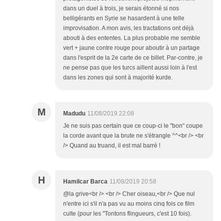
dans un duel à trois, je serais étonné si nos
belligérants en Syrie se hasardent à une telle
improvisation. A mon avis, les tractations ont déjà
abouti à des ententes. La plus probable me semble
vert + jaune contre rouge pour aboutir à un partage
dans l'esprit de la 2e carte de ce billet. Par-contre, je
ne pense pas que les turcs aillent aussi loin à l'est
dans les zones qui sont à majorité kurde.
M
Madudu
11/08/2019 22:08
Je ne suis pas certain que ce coup-ci le "bon" coupe
la corde avant que la brute ne s'étrangle ^^<br /> <br
/> Quand au truand, il est mal barré !
H
Hamilcar Barca
11/08/2019 20:58
@la grive<br /> <br /> Cher oiseau,<br /> Que nul
n'entre ici s'il n'a pas vu au moins cinq fois ce film
culte (pour les "Tontons flingueurs, c'est 10 fois).