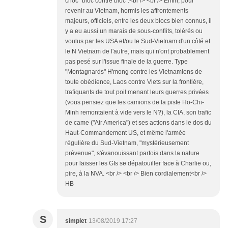
choc "bloc contre bloc".<br /> <br /> Enfin, pour
revenir au Vietnam, hormis les affrontements
majeurs, officiels, entre les deux blocs bien connus, il
y a eu aussi un marais de sous-conflits, tolérés ou
voulus par les USA et/ou le Sud-Vietnam d'un côté et
le N Vietnam de l'autre, mais qui n'ont probablement
pas pesé sur l'issue finale de la guerre. Type
"Montagnards" H'mong contre les Vietnamiens de
toute obédience, Laos contre Viets sur la frontière,
trafiquants de tout poil menant leurs guerres privées
(vous pensiez que les camions de la piste Ho-Chi-
Minh remontaient à vide vers le N?), la CIA, son trafic
de came ("Air America") et ses actions dans le dos du
Haut-Commandement US, et même l'armée
régulière du Sud-Vietnam, "mystérieusement
prévenue", s'évanouissant parfois dans la nature
pour laisser les GIs se dépatouiller face à Charlie ou,
pire, à la NVA. <br /> <br /> Bien cordialement<br />
HB
S
simplet
13/08/2019 17:27