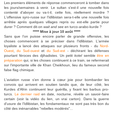
Les premiers éléments de réponse commenceront à tomber dans
les jours/semaines à venir. Le sultan s'est-il une nouvelle fois
contenté d'aboyer ou va-t-il, cette fois, réellement mordre ?
L'offensive syro-russe sur l'Idlibistan sera-t-elle une nouvelle fois
arrêtée après quelques villages repris ou est-elle partie pour
durer ? Comment dit-on
wait and see
en turco-arabo-kurde ?
***** Mise à jour 10 août *****
Sans que l'on puisse encore parler de grande offensive, les
choses commencent à se préciser dans l'Idlibistan. L'armée
loyaliste a lancé des attaques sur plusieurs fronts - du
Nord-
Ouest
,
du Sud-ouest
et
du Sud-est
- déchirant les défenses
pourtant féroces des djihadistes. Un petit
kotel
semble
être en
préparation
qui, si les choses continuent à ce train, se refermerait
sur l'importante ville de Khan Cheikhoun, lieu du fameux second
false flag chimique.
L'aviation russe s'en donne à cœur joie pour bombarder les
convois qui arrivent en soutien tandis que, de leur côté, les
Kurdes d'Afrin continuent leur guérilla, y fixant les barbus pro-
turcs.
Le dernier raid
en date, nocturne, révèle un savoir-faire
certain (voir la vidéo du lien, un vrai carton). Dans la guerre
d'usure de l'Idlibistan, les fondamentaux ne sont pas très bon du
côté des inénarrables "rebelles modérés"...