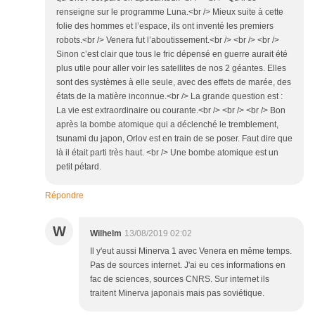
renseigne sur le programme Luna.<br /> Mieux suite à cette
folie des hommes et l’espace, ils ont inventé les premiers
robots.<br /> Venera fut l’aboutissement.<br /> <br /> <br />
Sinon c’est clair que tous le fric dépensé en guerre aurait été
plus utile pour aller voir les satellites de nos 2 géantes. Elles
sont des systèmes à elle seule, avec des effets de marée, des
états de la matière inconnue.<br /> La grande question est :
La vie est extraordinaire ou courante.<br /> <br /> <br /> Bon
après la bombe atomique qui a déclenché le tremblement,
tsunami du japon, Orlov est en train de se poser. Faut dire que
là il était parti très haut. <br /> Une bombe atomique est un
petit pétard.
Répondre
W
Wilhelm
13/08/2019 02:02
Il y'eut aussi Minerva 1 avec Venera en même temps.
Pas de sources internet. J'ai eu ces informations en
fac de sciences, sources CNRS. Sur internet ils
traitent Minerva japonais mais pas soviétique.