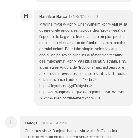
H
Hamilcar Barca
13/08/2019 09:29
@Wilhelm<br /> <br /> Cher Wilhelm,<br /> AMHA, la
guerre civile angolaise, typique des "proxy wars" de
l'époque de la guerre froide, a été bien plus proche
de celle du Vietnam que de l'embrouillamini proche-
oriental actuel. Pour faire simple, selon le camp
choisi, on pouvait distinguer aisément les "gentils"
des "méchants". <br /> Pas plus qu'au Vietnam, il n'y
a pas eu en Angola de "trublions" aux actions voire
aux buts imprévisibles, comme le sont ici la Turquie
et la mouvance kurde.<br /> <br />
https://tinyurl.com/yyf7ukfy<br />
https://en.wikipedia.org/wiki/Angolan_Civil_War<br
/> <br /> Bien cordialement<br /> HB
L
Ladoga
12/08/2019 22:36
Cher tous.<br /> Bonjour, bonsoir<br /> <br /> C’est clair
qu’Orlov est parti en apesanteur.<br /> <br /> Qu’il se