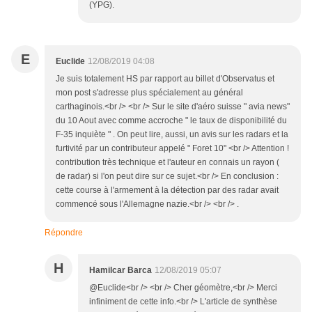
(YPG).
E
Euclide
12/08/2019 04:08
Je suis totalement HS par rapport au billet d'Observatus et
mon post s'adresse plus spécialement au général
carthaginois.<br /> <br /> Sur le site d'aéro suisse " avia news"
du 10 Aout avec comme accroche " le taux de disponibilité du
F-35 inquiète " . On peut lire, aussi, un avis sur les radars et la
furtivité par un contributeur appelé " Foret 10" <br /> Attention !
contribution très technique et l'auteur en connais un rayon (
de radar) si l'on peut dire sur ce sujet.<br /> En conclusion :
cette course à l'armement à la détection par des radar avait
commencé sous l'Allemagne nazie.<br /> <br /> .
Répondre
H
Hamilcar Barca
12/08/2019 05:07
@Euclide<br /> <br /> Cher géomètre,<br /> Merci
infiniment de cette info.<br /> L'article de synthèse