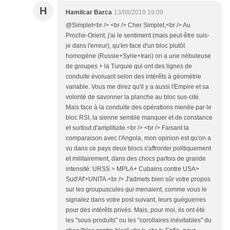
H
Hamilcar Barca
13/08/2019 19:09
@Simplet<br /> <br /> Cher Simplet,<br /> Au
Proche-Orient, j'ai le sentiment (mais peut-être suis-
je dans l'erreur), qu'en face d'un bloc plutôt
homogène (Russie+Syrie+Iran) on a une nébuleuse
de groupes + la Turquie qui ont des lignes de
conduite évoluant selon des intérêts à géométrie
variable. Vous me direz qu'il y a aussi l'Empire et sa
volonté de savonner la planche au bloc sus-cité.
Mais face à la conduite des opérations menée par le
bloc RSI, la sienne semble manquer et de constance
et surtout d'amplitude.<br /> <br /> Faisant la
comparaison avec l'Angola, mon opinion est qu'on a
vu dans ce pays deux blocs s'affronter politiquement
et militairement, dans des chocs parfois de grande
intensité: URSS > MPLA+ Cubains contre USA>
Sud'Af'+UNITA.<br /> J'admets bien sûr votre propos
sur les groupuscules qui menaient, comme vous le
signalez dans votre post suivant, leurs guéguerres
pour des intérêts privés. Mais, pour moi, ils ont été
les "sous-produits" ou les "corollaires inévitables" du