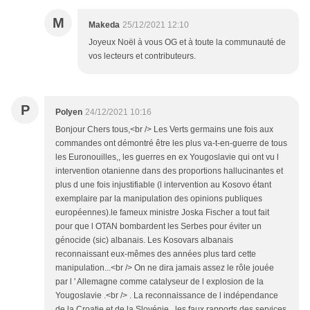
M
Makeda
25/12/2021 12:10
Joyeux Noël à vous OG et à toute la communauté de
vos lecteurs et contributeurs.
P
Polyen
24/12/2021 10:16
Bonjour Chers tous,<br /> Les Verts germains une fois aux
commandes ont démontré être les plus va-t-en-guerre de tous
les Euronouilles,, les guerres en ex Yougoslavie qui ont vu l
intervention otanienne dans des proportions hallucinantes et
plus d une fois injustifiable (l intervention au Kosovo étant
exemplaire par la manipulation des opinions publiques
européennes).le fameux ministre Joska Fischer a tout fait
pour que l OTAN bombardent les Serbes pour éviter un
génocide (sic) albanais. Les Kosovars albanais
reconnaissant eux-mêmes des années plus tard cette
manipulation...<br /> On ne dira jamais assez le rôle jouée
par l ' Allemagne comme catalyseur de l explosion de la
Yougoslavie .<br /> . La reconnaissance de l indépendance
de la Croatie et de la Slovénie , les faux rapports des services