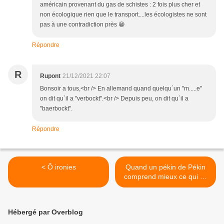
américain provenant du gas de schistes : 2 fois plus cher et
non écologique rien que le transport....les écologistes ne sont
pas à une contradiction près 😁
Répondre
R
Rupont
21/12/2021 22:07
Bonsoir a tous,<br /> En allemand quand quelqu´un "m.....e"
on dit qu`il a "verbockt".<br /> Depuis peu, on dit qu`il a
"baerbockt".
Répondre
< Ô ironies
Quand un pékin de Pékin
comprend mieux ce qui se
passe en Europe qu'un
quidam de Paname >
Hébergé par Overblog