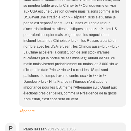
se montrer faible avec la Chine<br /> Qui gouverne en vrai
aux USA est une question ouverte mais faisons comme si les
USA avait une stratégie:<br /> - séparer Russie et Chine je
pense est dépassé<br /> - les Russes veulent le retour
d'accords limitant missiles balistiques ou pas<br /> - les US
pourraient accepter mais exigent que les négociations
incluent les armes Chinoises<br /> - les Russes à parité en
nombre avec les USA refusent, les Chinois aussi<br /> <br />
La Chine accélère la constitution de son stock d'armes
nucléaires (et la portée de ses missiles); autour de 500 ce
matin mais viseront probablement au moins les 3.000 <br />
d'ici quelle date ?<br /> <br /> Là c'est les US qui sont
palichons : le temps travaille contre eux.<br /> <br />
Dagobert:<br /> Ni la France ni l'Europe n'ont aucune
importance pour les US; même l'Allemagne suit. Quant aux
élections présidentielles, comme la Présidence de la gross
Komission, c'est et ce sera du vent.
Répondre
P
Pablo Hassan
23/12/2021 13:56