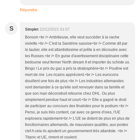
Répondre
S
Simplet
22/12/2021 01:07
Bonsoir.<br /> Ambitieuse, elle veut succéder à la vache
violette.<br /> C'est la Sandrine saxoise<br /> Comme dit par
le taulier, elle est atlantistissime et prête à en découdre avec
les Russes.<br /> En guise d'avertissement disciplinaire cette
bedoume veut fermer North stream II et importer du schiste us.
Bingo ! Le prix du gaz a pris la stratosphère<br /> Poutine est
mort de rire. Les ricains apprécient.<br /> Les eurocons
douillent une fois de plus.<br /> Les industries allemandes
vont demander à ce qu'elle soit renvoyer dans sa famille et
que son mari déconstruit retourne chez DHL. Ou plus
simplement pendue haut et court.<br /> Elle a gagné le droit
de participer au concours des finalistes pour le podium.<br />
Perso, je suis très content, car avec ce genre d'oies, l'UE
explosera rapidement<br /> L'UE se dotent de plus en plus de
fonctionnaires allemands, de mauvaises qualités, aux postes
clef A cela ils ajoutent un gouvernement très atlantiste. <br />
Titanic et UE, riment et coulent.