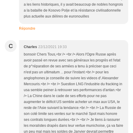
a les liens historiques, il y avait beaucoup de nobles hongrois
a la bataille de Kosovo Polje et la résistance civilisationnelle
plus actuelle aux délires de euronouilles
Répondre
C
Charles
22/12/2021 19:33
bonsoir Chers Tous,<br /> <br /> Alors l'Ogre Russe après
avoir passé en revue avec ses généraux les progrès et l'etat
de p^réparation de ses armées a tenu à préciser que ceci
n'est pas un ultimatum ... pour l'instant.<br /> pour les
anglophones je conseille de suivre les videos d'.Alexander
Mercouris.<br /> <br /> Suestion LNG l'industrie du fracking in
usa semble peiner à retrouver ses performances d'antan.<br
/> La Chine dans le cade de ses efforts pour ne pas
augmenter le déficit US semble acheter un max aux USA, le
reste de l'Asie suivant la tendance.<br /> <br /> La Russie de
son coté limite ses ventes sur le marché Spot mais honore
ses contrats longues durées.<br /> <br /> Je tiens à rassurer
les moralistes drapés dans leur vertue munichoise, ça va faire
un peu mal mais les soldes de Janvier devrait permettre