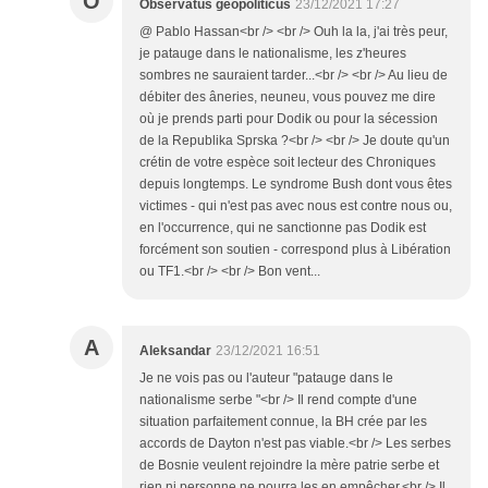
O
Observatus geopoliticus
23/12/2021 17:27
@ Pablo Hassan<br /> <br /> Ouh la la, j'ai très peur,
je patauge dans le nationalisme, les z'heures
sombres ne sauraient tarder...<br /> <br /> Au lieu de
débiter des âneries, neuneu, vous pouvez me dire
où je prends parti pour Dodik ou pour la sécession
de la Republika Sprska ?<br /> <br /> Je doute qu'un
crétin de votre espèce soit lecteur des Chroniques
depuis longtemps. Le syndrome Bush dont vous êtes
victimes - qui n'est pas avec nous est contre nous ou,
en l'occurrence, qui ne sanctionne pas Dodik est
forcément son soutien - correspond plus à Libération
ou TF1.<br /> <br /> Bon vent...
A
Aleksandar
23/12/2021 16:51
Je ne vois pas ou l'auteur "patauge dans le
nationalisme serbe "<br /> Il rend compte d'une
situation parfaitement connue, la BH crée par les
accords de Dayton n'est pas viable.<br /> Les serbes
de Bosnie veulent rejoindre la mère patrie serbe et
rien ni personne ne pourra les en empêcher.<br /> Il