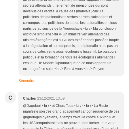
secrets allemands... Tellement de mensonges qui sont
devenus des vérités, à cause des (mauvais )calculs
politiciens des nationalistes serbes bornés, suicidaires et
corrompus. Les politiciens de toutes les nationalités ont tous
participé au suicide de la Yougoslavie.<br /> Ma conclusion
est toute simplette :<br /> Un ministre vert allemand des
affaires étrangères est au vu des expériences passées inapte
à la négociation et au compromis, La diplomatie n est pas un
cours de catéchisme aussi écologiiste fusse t-il. Le parcours
politique et la formation de tous les écologistes allemands l
explique...le Monde Diplomatique de ce mois apporte un
éclairage à ce sujet.<br /> Bien à vous <br /> Polyen
Répondre
C
Charles
23/12/2021 13:59
@Dagobert <br /> et Chers Tous,<br /> <br /> La Rusie
manifeste son très grand agacement car conséquence de ces
grignotages oyaniens, le temps travaille contre eux<br /> et
les USA temporisent mais ne peuvent rien lacher: leur vraie
cible reste la Chine... se réconcilier vraiment avec Putin; c'est