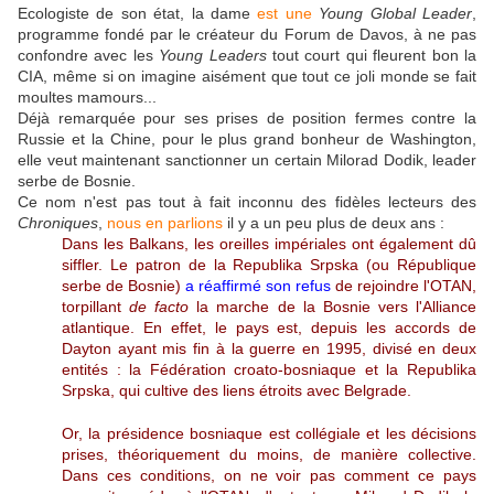
Ecologiste de son état, la dame
est une
Young Global Leader
,
programme fondé par le créateur du Forum de Davos, à ne pas
confondre avec les
Young Leaders
tout court qui fleurent bon la
CIA, même si on imagine aisément que tout ce joli monde se fait
moultes mamours...
Déjà remarquée pour ses prises de position fermes contre la
Russie et la Chine, pour le plus grand bonheur de Washington,
elle veut maintenant sanctionner un certain Milorad Dodik, leader
serbe de Bosnie.
Ce nom n'est pas tout à fait inconnu des fidèles lecteurs des
Chroniques
,
nous en parlions
il y a un peu plus de deux ans :
Dans les Balkans, les oreilles impériales ont également dû
siffler. Le patron de la Republika Srpska (ou République
serbe de Bosnie)
a réaffirmé son refus
de rejoindre l'OTAN,
torpillant
de facto
la marche de la Bosnie vers l'Alliance
atlantique. En effet, le pays est, depuis les accords de
Dayton ayant mis fin à la guerre en 1995, divisé en deux
entités : la Fédération croato-bosniaque et la Republika
Srpska, qui cultive des liens étroits avec Belgrade.
Or, la présidence bosniaque est collégiale et les décisions
prises, théoriquement du moins, de manière collective.
Dans ces conditions, on ne voir pas comment ce pays