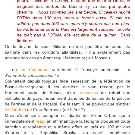
pourrait accéder à l'OTAN, d'autant que Milorad Dodik, le
dirigeant des Serbes de Bosnie n'y va pas par quatre
chemins : "
Nous sommes liés à la Serbie. Si celle-ci rejoint
l'OTAN dans 100 ans, nous le ferons aussi. Si elle n'y
adhère pas dans 300 ans, nous n'y serons pas non plus.
Le Partenariat pour la Paix est largement suffisant. Si cela
ne plaît pas à l'OTAN, elle est libre de le quitter
". Sans
fioritures.
On le devine, le sieur Milorad ne doit pas être en odeur de
sainteté dans les corridors atlantistes. Il n'a évidemment pas
arrangé son cas en étant régulièrement reçu à Moscou...
... ou
en répondant
vertement à l'envoyé américain :
«
J'emmerde vos sanctions !
»
Souhaitant depuis toujours faire sécession de la fédération de
Bosnie-Herzégovine, il est derrière le vote récent, par le
Parlement serbe de Bosnie, d'un
processus
de retrait des
institutions du pays, notamment dans les domaines de la justice,
de l'armée et de la fiscalité. Ce faisant, il ne pouvait que s'attirer
les foudres
de Frau Baerbock (de bière ?)
Mais c'était sans compter ce diable de Viktor Orban qui a
immédiatement
réagi
en affirmant que la Hongrie bloquerait toute
sanction européenne et a même offert un prêt de 100 millions
d'euros à la
Republika Srpska.
Un sacré empêcheur