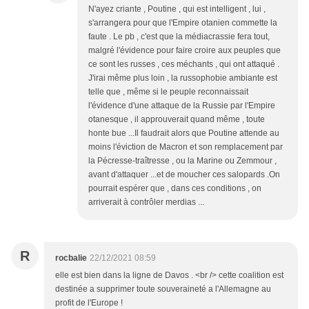
N'ayez criante , Poutine , qui est intelligent , lui ,
s'arrangera pour que l'Empire otanien commette la
faute . Le pb , c'est que la médiacrassie fera tout,
malgré l'évidence pour faire croire aux peuples que
ce sont les russes , ces méchants , qui ont attaqué .
J'irai même plus loin , la russophobie ambiante est
telle que , même si le peuple reconnaissait
l'évidence d'une attaque de la Russie par l'Empire
otanesque , il approuverait quand même , toute
honte bue ...Il faudrait alors que Poutine attende au
moins l'éviction de Macron et son remplacement par
la Pécresse-traîtresse , ou la Marine ou Zemmour ,
avant d'attaquer ...et de moucher ces salopards .On
pourrait espérer que , dans ces conditions , on
arriverait à contrôler merdias ...
R
rocbalie
22/12/2021 08:59
elle est bien dans la ligne de Davos . <br /> cette coalition est
destinée a supprimer toute souveraineté a l'Allemagne au
profit de l'Europe !