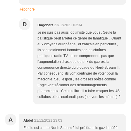
Répondre
D
Dagobert
23/12/2021 03:34
Je ne suis pas aussi optimiste que vous . Seule la
balistique peut arrêter ce genre de fanatique ...Quant
aux citoyens européens , et français en particulier ,
ils sont totalement formatés par les chaînes
publiques radio-TV , et ne comprennent pas que
l'augmentation drastique du prix du gaz est la
conséquence directe du blocage du Nord-Stream II .
Par conséquent , ils vont continuer de voter pour la
macronie. Seul espoir , les grosses boîtes comme
Engie vont réclamer des dédommagements
pharamineux . Cela suffira-t-il à faire craquer les US-
collabos et les écofanatiques (souvent les mêmes) ?
A
Abdel
21/12/2021 23:03
Et elle est contre North Stream 2,lui préférant le gaz liquéfié