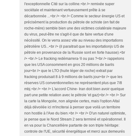
l'exceptionnelle Cité sur la colline.<br /> remixée super
sociétale et maintenant vertueusement prête à se
décarbonnée ...<br /> <br /> Comme le secteur énergie US et
précisément la production du pétrole de schiste (en fait de
roche-mère) semble bien une des victimes colatérale majeure
du virus, peut-être ne s'agit-il que de faire vertue d'une
nécéssité. On le verra assez vite au niveau des importations
pétrolière US...<br /> (il paraitrait que les importationjs US de
pétrole en provenance de la Russie sont en forte hausse).<br
/> <br /> Le fracking redémarrera-'il ou pas ?<br /> rappelons
que les USA consomment en gros 20 millions de barils
jour<br /> que le LTO (huile léger de roche) extrait par
fracking produisait 8 à 9 millions de barils jour<br /> que les
réserves US conventionnelles ne représentent plus que 7/8
mbj.<br /> <br /> L'accord Chine- Iran doit bien avoir quelque
part une petite relation avec le pétrole 'et gaz)<br /> <br /> Sur
la carte la Mongolie, non alignée certes, mais l'option Altaï
déjà dévoilée ici m'inciterai à penser que voilà un territoire
non hostile à l'Axe du bien.<br /> <br /> D'un naturel optimiste,
je pense que le Nord Stream 2 sera terminé et opérationnel. Il
en va pour la Chancellière partante de son triple héritage:
controle de l'UE, sécurité énergétique et merci aux demeurés