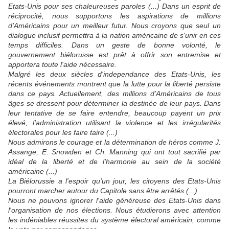
Etats-Unis pour ses chaleureuses paroles (...) Dans un esprit de
réciprocité, nous supportons les aspirations de millions
d'Américains pour un meilleur futur. Nous croyons que seul un
dialogue inclusif permettra à la nation américaine de s'unir en ces
temps difficiles. Dans un geste de bonne volonté, le
gouvernement biélorusse est prêt à offrir son entremise et
apportera toute l'aide nécessaire.
Malgré les deux siècles d'independance des Etats-Unis, les
récents événements montrent que la lutte pour la liberté persiste
dans ce pays. Actuellement, des millions d'Américains de tous
âges se dressent pour déterminer la destinée de leur pays. Dans
leur tentative de se faire entendre, beaucoup payent un prix
élevé, l'administration utilisant la violence et les irrégularités
électorales pour les faire taire (...)
Nous admirons le courage et la détermination de héros comme J.
Assange, E. Snowden et Ch. Manning qui ont tout sacrifié par
idéal de la liberté et de l'harmonie au sein de la société
américaine (...)
La Biélorussie a l'espoir qu'un jour, les citoyens des Etats-Unis
pourront marcher autour du Capitole sans être arrêtés (...)
Nous ne pouvons ignorer l'aide généreuse des Etats-Unis dans
l'organisation de nos élections. Nous étudierons avec attention
les indéniables réussites du système électoral américain, comme