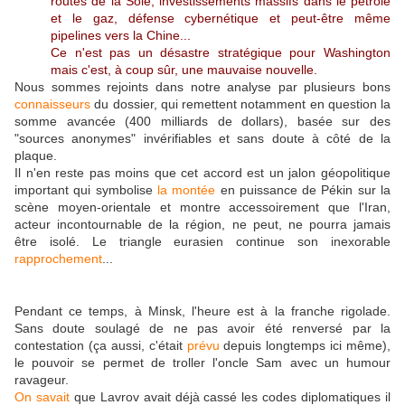
routes de la Soie, investissements massifs dans le pétrole
et le gaz, défense cybernétique et peut-être même
pipelines vers la Chine...
Ce n'est pas un désastre stratégique pour Washington
mais c'est, à coup sûr, une mauvaise nouvelle.
Nous sommes rejoints dans notre analyse par plusieurs bons
connaisseurs
du dossier, qui remettent notamment en question la
somme avancée (400 milliards de dollars), basée sur des
"sources anonymes" invérifiables et sans doute à côté de la
plaque.
Il n'en reste pas moins que cet accord est un jalon géopolitique
important qui symbolise
la montée
en puissance de Pékin sur la
scène moyen-orientale et montre accessoirement que l'Iran,
acteur incontournable de la région, ne peut, ne pourra jamais
être isolé. Le triangle eurasien continue son inexorable
rapprochement
...
Pendant ce temps, à Minsk, l'heure est à la franche rigolade.
Sans doute soulagé de ne pas avoir été renversé par la
contestation (ça aussi, c'était
prévu
depuis longtemps ici même),
le pouvoir se permet de troller l'oncle Sam avec un humour
ravageur.
On savait
que Lavrov avait déjà cassé les codes diplomatiques il