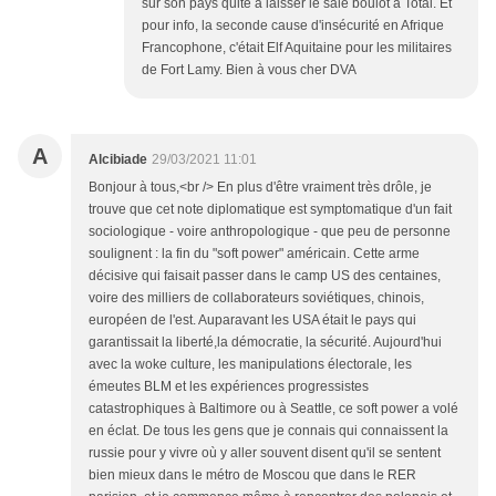
sur son pays quite à laisser le sale boulot à Total. Et
pour info, la seconde cause d'insécurité en Afrique
Francophone, c'était Elf Aquitaine pour les militaires
de Fort Lamy. Bien à vous cher DVA
A
Alcibiade
29/03/2021 11:01
Bonjour à tous,<br /> En plus d'être vraiment très drôle, je
trouve que cet note diplomatique est symptomatique d'un fait
sociologique - voire anthropologique - que peu de personne
soulignent : la fin du "soft power" américain. Cette arme
décisive qui faisait passer dans le camp US des centaines,
voire des milliers de collaborateurs soviétiques, chinois,
européen de l'est. Auparavant les USA était le pays qui
garantissait la liberté,la démocratie, la sécurité. Aujourd'hui
avec la woke culture, les manipulations électorale, les
émeutes BLM et les expériences progressistes
catastrophiques à Baltimore ou à Seattle, ce soft power a volé
en éclat. De tous les gens que je connais qui connaissent la
russie pour y vivre où y aller souvent disent qu'il se sentent
bien mieux dans le métro de Moscou que dans le RER