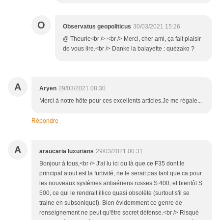
O
Observatus geopoliticus
30/03/2021 15:26
@ Theuric<br /> <br /> Merci, cher ami, ça fait plaisir
de vous lire.<br /> Danke la balayette : quézako ?
A
Aryen
29/03/2021 08:30
Merci à notre hôte pour ces excellents articles.Je me régale...
Répondre
A
araucaria luxurians
29/03/2021 00:31
Bonjour à tous,<br /> J'ai lu ici ou là que ce F35 dont le
principal atout est la furtivité, ne le serait pas tant que ca pour
les nouveaux systèmes antiaériens russes S 400, et bientôt S
500, ce qui le rendrait illico quasi obsolète (surtout s'il se
traine en subsonique!). Bien évidemment ce genre de
renseignement ne peut qu'être secret défense.<br /> Risqué