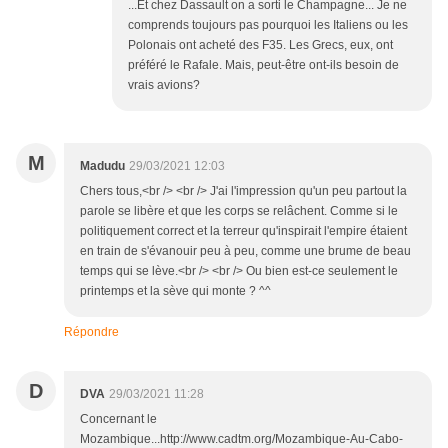
...Et chez Dassault on a sorti le Champagne... Je ne
comprends toujours pas pourquoi les Italiens ou les
Polonais ont acheté des F35. Les Grecs, eux, ont
préféré le Rafale. Mais, peut-être ont-ils besoin de
vrais avions?
M
Madudu
29/03/2021 12:03
Chers tous,<br /> <br /> J'ai l'impression qu'un peu partout la
parole se libère et que les corps se relâchent. Comme si le
politiquement correct et la terreur qu'inspirait l'empire étaient
en train de s'évanouir peu à peu, comme une brume de beau
temps qui se lève.<br /> <br /> Ou bien est-ce seulement le
printemps et la sève qui monte ? ^^
Répondre
D
DVA
29/03/2021 11:28
Concernant le
Mozambique...http://www.cadtm.org/Mozambique-Au-Cabo-