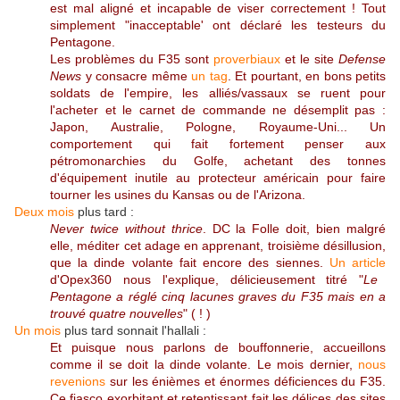
est mal aligné et incapable de viser correctement ! Tout
simplement "inacceptable' ont déclaré les testeurs du
Pentagone.
Les problèmes du F35 sont
proverbiaux
et le site
Defense
News
y consacre même
un tag
. Et pourtant, en bons petits
soldats de l'empire, les alliés/vassaux se ruent pour
l'acheter et le carnet de commande ne désemplit pas :
Japon, Australie, Pologne, Royaume-Uni... Un
comportement qui fait fortement penser aux
pétromonarchies du Golfe, achetant des tonnes
d'équipement inutile au protecteur américain pour faire
tourner les usines du Kansas ou de l'Arizona.
Deux mois
plus tard :
Never twice without thrice
. DC la Folle doit, bien malgré
elle, méditer cet adage en apprenant, troisième désillusion,
que la dinde volante fait encore des siennes.
Un article
d'Opex360 nous l'explique, délicieusement titré "
Le
Pentagone a réglé cinq lacunes graves du F35 mais en a
trouvé quatre nouvelles
" ( ! )
Un mois
plus tard sonnait l'hallali :
Et puisque nous parlons de bouffonnerie, accueillons
comme il se doit la dinde volante. Le mois dernier,
nous
revenions
sur les énièmes et énormes déficiences du F35.
Ce fiasco exorbitant et retentissant fait les délices des sites