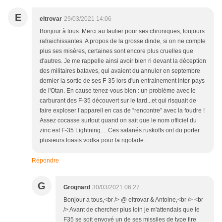
E
eltrovar
29/03/2021 14:06
Bonjour à tous. Merci au taulier pour ses chroniques, toujours
rafraichissantes. A propos de la grosse dinde, si on ne compte
plus ses misères, certaines sont encore plus cruelles que
d'autres. Je me rappelle ainsi avoir bien ri devant la déception
des militaires bataves, qui avaient du annuler en septembre
dernier la sortie de ses F-35 lors d'un entrainement inter-pays
de l'Otan. En cause tenez-vous bien : un problème avec le
carburant des F-35 découvert sur le tard...et qui risquait de
faire exploser l’appareil en cas de “rencontre” avec la foudre !
Assez cocasse surtout quand on sait que le nom officiel du
zinc est F-35 Lightning.....Ces satanés ruskoffs ont du porter
plusieurs toasts vodka pour la rigolade...
Répondre
G
Grognard
30/03/2021 06:27
Bonjour a tous,<br /> @ eltrovar & Antoine,<br /> <br
/> Avant de chercher plus loin je m'attendais que le
F35 se soit envoyé un de ses missiles de type fire