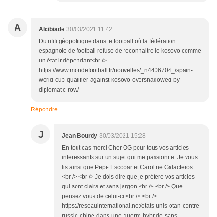
A
Alcibiade
30/03/2021 11:42
Du rififi géopolitique dans le football où la fédération
espagnole de football refuse de reconnaitre le kosovo comme
un état indépendant<br />
https://www.mondefootball.fr/nouvelles/_n4406704_/spain-
world-cup-qualifier-against-kosovo-overshadowed-by-
diplomatic-row/
Répondre
J
Jean Bourdy
30/03/2021 15:28
En tout cas merci Cher OG pour tous vos articles
intéréssants sur un sujet qui me passionne. Je vous
lis ainsi que Pepe Escobar et Caroline Galacteros.
<br /> <br /> Je dois dire que je préfere vos articles
qui sont clairs et sans jargon.<br /> <br /> Que
pensez vous de celui-ci:<br /> <br />
https://reseauinternational.net/etats-unis-otan-contre-
russie-chine-dans-une-guerre-hybride-sans-