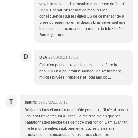
voyait la nation indispensable et porteuse du "bien".
<br /> Il serait intéressant de mesurer les
conséquences sur les élites US de ce mensonge à
visée purement externe, depuis Erasme on sait que
le poisson là encore a dû pourrir par la tête.<br />
Bonne journée.
D
DVA
29/03/2021 15:16
Oui, n'empêche qu'avec le pactole à se faire là
bas...il y en a pour tout le monde...gouvernement,
milices privées, ' rebelles' et Total and co ...
T
theuric
29/03/2021 10:12
Bonjour à tous et merci à notre hôte pour tout, s'il n'était pas là
il faudrait l'inventer,<br /> <br /> Je me disais bien que les
pantalonnades électorales de notre cher tonton Sam avait fait
rire le monde entier, sauf, bien entendu, les tristes sirs
eurolâtres et américanolâtres des larges étendues