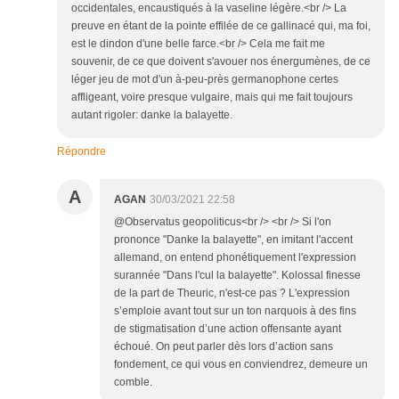
occidentales, encaustiqués à la vaseline légère.<br /> La
preuve en étant de la pointe effilée de ce gallinacé qui, ma foi,
est le dindon d'une belle farce.<br /> Cela me fait me
souvenir, de ce que doivent s'avouer nos énergumènes, de ce
léger jeu de mot d'un à-peu-près germanophone certes
affligeant, voire presque vulgaire, mais qui me fait toujours
autant rigoler: danke la balayette.
Répondre
A
AGAN
30/03/2021 22:58
@Observatus geopoliticus<br /> <br /> Si l'on
prononce "Danke la balayette", en imitant l'accent
allemand, on entend phonétiquement l'expression
surannée "Dans l'cul la balayette". Kolossal finesse
de la part de Theuric, n'est-ce pas ? L'expression
s’emploie avant tout sur un ton narquois à des fins
de stigmatisation d’une action offensante ayant
échoué. On peut parler dès lors d’action sans
fondement, ce qui vous en conviendrez, demeure un
comble.