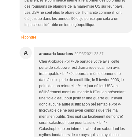
parisien, et je commence même à rencontrer des polonais et
des roumains se plaindre de la main-mise US sur leur pays.
Les USA ne sont plus le phare de l'humanité comme il l'ont
été jusque dans les années 90 et je pense que cela a un
impact considérable en terme géopolitique
Répondre
A
araucaria luxurians
29/03/2021 23:37
Cher Alcibiade,<br /> Je partage votre avis, cette
perte de soft power est dramatique et à mon avis
irrattrapable.<br /> Je pourrais même donner une
date à cette perte de crédibilité, le 5 février 2003, le
point de non retour.<br /> Le jour où les USA ont
délibérément menti au monde à l'Onu en présentant
une fiole d'eau pour justifier une guerre qui n'avait
donc aucune autre justification présentable.<br />
Incroyable de ne pas avoir compris que très mal
mentir en public (très mal car facilement démontré)
serait catastrophique pour la suite. <br />
Catastrophique en interne d'abord en sabordant les
mythes fondateurs de ce pays qui se croyait et se