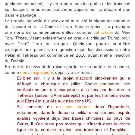
quelques semaines). Il y en a pour tous les goûts et les trois cas
sur lesquels nous nous penchons aujourd'hui ne déparent pas
dans le paysage...
La grande nouvelle du week-end aura été la signature attendue
de l'accord entre la Chine et l'Iran. Sans surprise, il a provoqué
une noria de commentaires enflés, comme
cet article
du
New
York Times
, visant évidemment en creux à critiquer Trump pour
avoir "livré" l'Iran au dragon. Quelqu'un pourra peut-être
expliquer aux plumitifs en question que les discussions entre
Pékin et Téhéran ont commencé en 2016, avant même l'élection
du Donald...
En réalité, il convient de raison garder sur la portée de la chose,
comme
nous l'expliquions
déjà il y a six mois :
Et bien sûr, il y a le projet d'accord sino-iranien qui a
défrayé la chronique en juillet. Chose amusante, ses
implications ont été exagérées à la fois par les durs à
Téhéran (autour d'Ahmadinejab) et par les Iraniens exilés
aux Etats-Unis, alliés aux néo-cons US.
S'il convient de
ne pas tomber
dans l'hyperbole,
notamment dans le domaine militaire où certains esprits
exaltés voyaient déjà des bases chinoises au pays de
Cyrus, il n'en reste pas moins qu'il s'inscrit dans la droite
ligne de la cordiale relation sino-iranienne et l'amplifie :