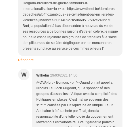
Delgado-brouillard-de-guerre-tambours-d-
internationalisation<br /> et : https://www.dhnet.be/dernieres-
depeches/afp/mozambique-les-civils-fuient-par-milliers-les-
violences-jihadistes-6061409c7b50a60517502e24<br />
Bref, la population là bas dépossédée à nouveau du vol de
ses ressources a de bonnes raisons d'être en colère..le risque
pour elle est de rejoindre des groupes de ' rebelles à la solde
des pilleurs ou de se faire déglinguer par les mercenaires
présents sur place au service de ces mmes pilleurs !''
Répondre
W
Wilhelm
29/03/2021 14:50
@DVA<br /> Bonjour, <br /> Quand on fait appel à
Nicolas Le Floch Prigeant, qui a sponsorisé des
groupes d'assassins d'Afrique avec la complicité des
Politiques en places. C'est mal se souvenir des
s****** causées par Elf Aquitaine en Afrique. Et Elf
Aquitaine à été racheté par Total, donc la
responsabilité d'une telle idiotie du gouvernement
Mozambois est volontaire. Il veut garder le pouvoir