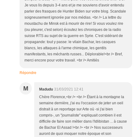
Je vous lis depuis 3-4 ans et je me souviens d'avoir entendu
parler des frasques de Hunter Biden sur votre blog. Scandale
soigneusement ignorée par nos médias. <br /> La lettre du
moustachu de Minsk est à mourir de rire! Si vous voulez rire
(ou pleurer, c'est selon) écoutez les chroniques de la radio
suisse RTS au sujet de la guerre en Syrie. C'est sidérant de
propagande: tout y passe: le vilain Bachar, les casques
blancs, les attaques à l'arme chimique, les gentils
manifestants, les méchants russes... Déplorable!<br /> Bref,
merci encore pour votre travail. <br /> Amitiés
Répondre
M
Madudu
31/03/2021 12:41
Chère Florence,<br /> <br /> Étant à la montagne la
semaine dernière, j'ai eu l'occasion de jeter un oeil
distrait à un reportage sur Arte où -si j'ai bien
compris-, un "journaliste" expliquait combien il est
difficile de faire son métier dans l'Idlibistan ... à cause
de Bachar El Assad !<br /> <br /> Nos successeurs
auront de quoi moquer notre époque et son