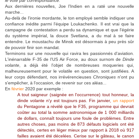
le vote par correspondance.
Aux dernières nouvelles, Joe l'Indien en a raté une nouvelle
marche...
Au-delà de l'ironie mordante, le ton employé semble indiquer une
confiance inédite parmi l'équipe Loukachenko. Il est vrai que la
campagne de contestation a perdu sa dynamique et que l'égérie
du système impérial, la douce Svetlana, a du mal à se faire
entendre. Le moustachu de Minsk est désormais à peu près sûr
de pouvoir finir son mandat.
Terminons sur une nouvelle qui ravira les passionnés d'aviation.
L'inénarrable F-35 de l'US Air Force, au doux surnom de
Dinde
volante
, a déjà été l'objet de nombreuses moqueries qui,
malheureusement pour le volatile en question, sont justifiées. A
leur corps défendant, nos irrévérencieuses
Chroniques
n'ont pu
s'empêcher, à l'occasion, de revenir sur ces aléas...
En
février
2020 par exemple :
A tout saigneur (saignée en l'occurrence) tout honneur, la
dinde volante n'y est toujours pas. Fin janvier,
un rapport
du Pentagone a révélé que le F35, programme qui devrait
coûter au total la somme astronomique de 1 000 milliards
de dollars, connaît toujours une foule de problèmes. Entre
autres choses, pas moins de 873 défauts logiciels ont été
détectés, certes en léger mieux par rapport à 2018 où 917
failles avaient été décelées. Cerise sur le gâteau, le canon