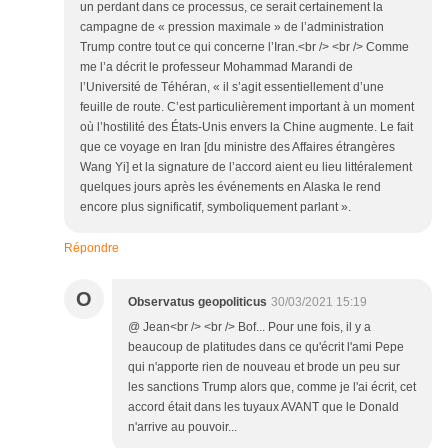
un perdant dans ce processus, ce serait certainement la
campagne de « pression maximale » de l’administration
Trump contre tout ce qui concerne l’Iran.<br /> <br /> Comme
me l’a décrit le professeur Mohammad Marandi de
l’Université de Téhéran, « il s’agit essentiellement d’une
feuille de route. C’est particulièrement important à un moment
où l’hostilité des États-Unis envers la Chine augmente. Le fait
que ce voyage en Iran [du ministre des Affaires étrangères
Wang Yi] et la signature de l’accord aient eu lieu littéralement
quelques jours après les événements en Alaska le rend
encore plus significatif, symboliquement parlant ».
Répondre
O
Observatus geopoliticus
30/03/2021 15:19
@ Jean<br /> <br /> Bof... Pour une fois, il y a
beaucoup de platitudes dans ce qu'écrit l'ami Pepe
qui n'apporte rien de nouveau et brode un peu sur
les sanctions Trump alors que, comme je l'ai écrit, cet
accord était dans les tuyaux AVANT que le Donald
n'arrive au pouvoir...