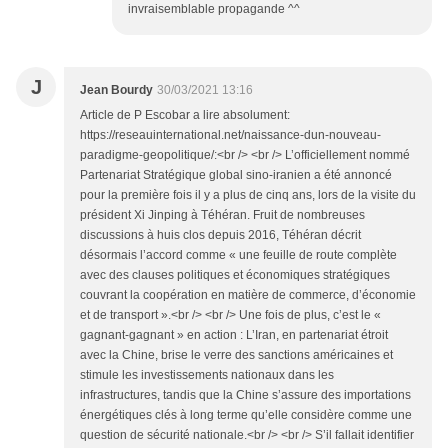
invraisemblable propagande ^^
J
Jean Bourdy
30/03/2021 13:16
Article de P Escobar a lire absolument:
https://reseauinternational.net/naissance-dun-nouveau-
paradigme-geopolitique/:<br /> <br /> L’officiellement nommé
Partenariat Stratégique global sino-iranien a été annoncé
pour la première fois il y a plus de cinq ans, lors de la visite du
président Xi Jinping à Téhéran. Fruit de nombreuses
discussions à huis clos depuis 2016, Téhéran décrit
désormais l’accord comme « une feuille de route complète
avec des clauses politiques et économiques stratégiques
couvrant la coopération en matière de commerce, d’économie
et de transport ».<br /> <br /> Une fois de plus, c’est le «
gagnant-gagnant » en action : L’Iran, en partenariat étroit
avec la Chine, brise le verre des sanctions américaines et
stimule les investissements nationaux dans les
infrastructures, tandis que la Chine s’assure des importations
énergétiques clés à long terme qu’elle considère comme une
question de sécurité nationale.<br /> <br /> S’il fallait identifier