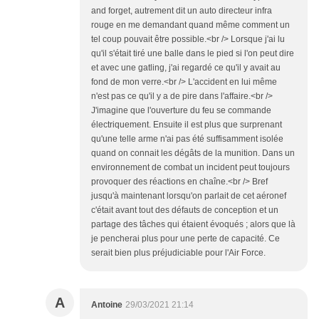
and forget, autrement dit un auto directeur infra
rouge en me demandant quand même comment un
tel coup pouvait être possible.<br /> Lorsque j'ai lu
qu'il s'était tiré une balle dans le pied si l'on peut dire
et avec une gatling, j'ai regardé ce qu'il y avait au
fond de mon verre.<br /> L'accident en lui même
n'est pas ce qu'il y a de pire dans l'affaire.<br />
J'imagine que l'ouverture du feu se commande
électriquement. Ensuite il est plus que surprenant
qu'une telle arme n'ai pas été suffisamment isolée
quand on connait les dégâts de la munition. Dans un
environnement de combat un incident peut toujours
provoquer des réactions en chaîne.<br /> Bref
jusqu'à maintenant lorsqu'on parlait de cet aéronef
c'était avant tout des défauts de conception et un
partage des tâches qui étaient évoqués ; alors que là
je pencherai plus pour une perte de capacité. Ce
serait bien plus préjudiciable pour l'Air Force.
A
Antoine
29/03/2021 21:14