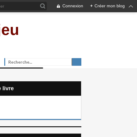
Connexion
+
Créer mon blog
jeu
e livre