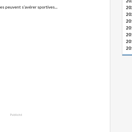
20
s peuvent s'avérer sportives...
20
20
20
20
20
20
20
Publicité