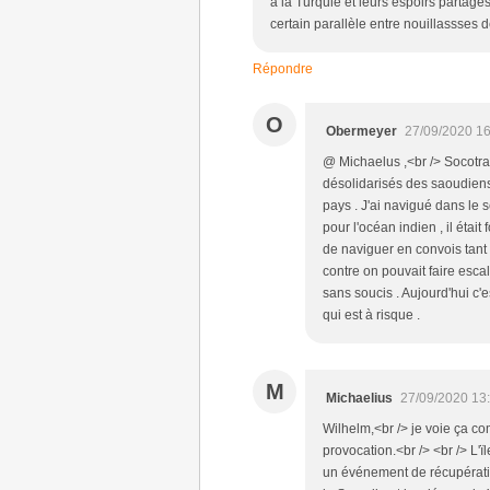
à la Turquie et leurs espoirs partagé
certain parallèle entre nouillassses d
Répondre
O
Obermeyer
27/09/2020 16
@ Michaelus ,<br /> Socotra
désolidarisés des saoudien
pays . J'ai navigué dans le
pour l'océan indien , il était
de naviguer en convois tant l
contre on pouvait faire esca
sans soucis . Aujourd'hui c'
qui est à risque .
M
Michaelius
27/09/2020 13
Wilhelm,<br /> je voie ça c
provocation.<br /> <br /> L
un événement de récupération