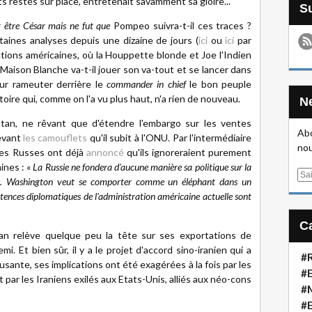
s restés sur place, entretenait savamment sa gloire...
t être César mais ne fut que
Pompeo suivra-t-il ces traces ?
taines analyses depuis une dizaine de jours (
ici
ou
ici
par
ions américaines, où la Houppette blonde et Joe l'Indien
Maison Blanche va-t-il jouer son va-tout et se lancer dans
ur rameuter derrière le
commander in chief
le bon peuple
toire qui, comme on l'a vu plus haut, n'a rien de nouveau.
stan, ne rêvant que d'étendre l'embargo sur les ventes
Abo
devant
les camouflets
qu'il subit à l'ONU. Par l'intermédiaire
nou
 les Russes ont déjà
annoncé
qu'ils ignoreraient purement
ines : «
La Russie ne fondera d’aucune manière sa politique sur la
E
ales. Washington veut se comporter comme un éléphant dans un
m
tences diplomatiques de l’administration américaine actuelle sont
a
i
l
Iran relève quelque peu la tête sur ses exportations de
i. Et bien sûr, il y a le projet d'accord sino-iranien qui a
#R
usante, ses implications ont été exagérées à la fois par les
#E
par les Iraniens exilés aux Etats-Unis, alliés aux néo-cons
#
#