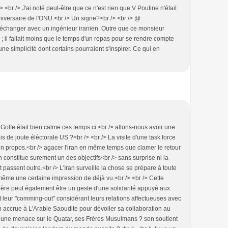
<br /> J'ai noté peut-être que ce n'est rien que V Poutine n'était
iversaire de l'ONU.<br /> Un signe?<br /> <br /> @
d'échanger avec un ingénieur iranien. Outre que ce monsieur
n ; il fallait moins que le temps d'un repas pour se rendre compte
 une simplicité dont certains pourraient s'inspirer. Ce qui en
e Golfe était bien calme ces temps ci <br /> allons-nous avoir une
s de joute éléctorale US ?<br /> <br /> La visite d'une task force
 un propos.<br /> agacer l'iran en même temps que clamer le retour
constitue surement un des objectifs<br /> sans surprise ni la
 passent outre.<br /> L'Iran surveille la chose se prépare à toute
 même une certaine impression de déjà vu.<br /> <br /> Cette
ère peut également être un geste d'une solidarité appuyé aux
t leur "comming-out" considérant leurs relations affectueuses avec
on accrue à L'Arabie Saoudite pour dévoiler sa collaboration au
n une menace sur le Quatar, ses Frères Musulmans ? son soutient