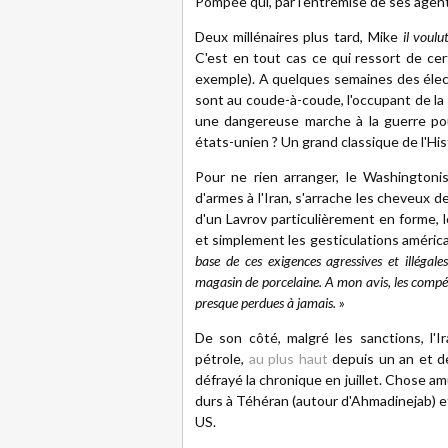
Pompée qui, par l'entremise de ses agent
Deux millénaires plus tard, Mike
il voulu
C'est en tout cas ce qui ressort de cer
exemple). A quelques semaines des élect
sont au coude-à-coude, l'occupant de la 
une dangereuse marche à la guerre po
états-unien ? Un grand classique de l'His
Pour ne rien arranger, le Washingtoni
d'armes à l'Iran, s'arrache les cheveux 
d'un Lavrov particulièrement en forme,
et simplement les gesticulations américa
base de ces exigences agressives et illég
magasin de porcelaine. A mon avis, les compé
presque perdues à jamais.
»
De son côté, malgré les sanctions, l'
pétrole,
au plus haut
depuis un an et dem
défrayé la chronique en juillet. Chose am
durs à Téhéran (autour d'Ahmadinejab) et 
US.