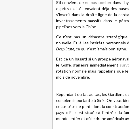
S'il convient de
ne pas tomber
dans l'hy
esprits exaltés voyaient déjà des bases
s'inscrit dans la droite ligne de la cordi
investissements massifs dans le pétr
pipelines vers la Chine...
Ce n'est pas un désastre stratégique
nouvelle. Et là, les intérêts personnels
Deep State
, ce qui n'est jamais bon signe.
Est-ce un hasard si un groupe aéronaval
le Golfe, d'ailleurs immédiatement
surv
rotation normale mais rappelons que le 
mois de novembre.
Répondant du tac au tac, les Gardiens d
combien importante à Sirik. On veut bie
cette tête de pont, dont la constructio
pays.
» Elle est située à l'entrée du fa
monde entier et où le drone américain av