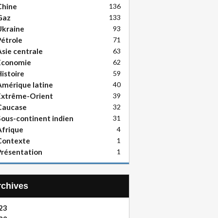
Chine
136
Gaz
133
Ukraine
93
étrole
71
sie centrale
63
Economie
62
istoire
59
mérique latine
40
Extrême-Orient
39
Caucase
32
ous-continent indien
31
frique
4
Contexte
1
résentation
1
Archives
23