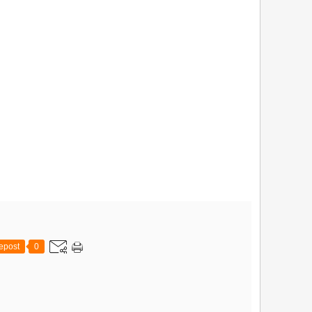
epost
0