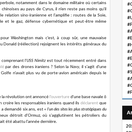
perbole, notamment dans le domaine militaire où certains
#
 chinoises au pays de Cyrus, il n'en reste pas moins qu'il
#
ale relation sino-iranienne et l'amplifie : routes de la Soie,
#
ole et le gaz, défense cybernétique et peut-être même
#P
#A
 pour Washington mais c'est, à coup sûr, une mauvaise
#
 du Donald (réélection) rejoignent les intérêts généraux du
#H
#A
#
 comprenant l'
USS Nimitz
est tout récemment entré dans
#
olé
par des drones iraniens ? Selon la
Navy
, il s'agit d'une
#S
Golfe n'avait plus vu de porte-avion américain depuis le
#A
#
#P
e la révolution ont annoncé
l'ouverture
d'une base navale ô
n croire les responsables iraniens quand ils
déclarent
que
n a demandé six ans, est «
l'un des sites les plus stratégiques du
meux détroit d'Ormuz, où s'agglutinent les pétroliers du
ait été abattu l'année dernière.
20