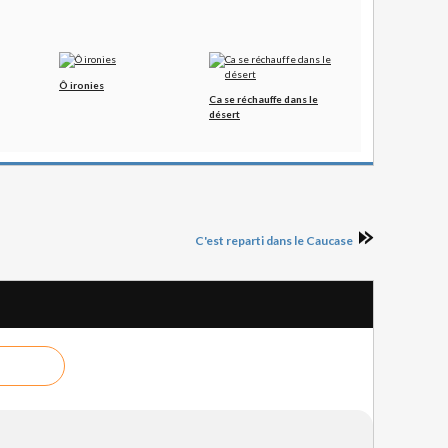
Ô ironies
Ca se réchauffe dans le
désert
C'est reparti dans le Caucase