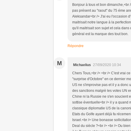
Bonjour à tous et bon dimanche,<br /> 
pas présent au "raout" du 75 éme ann
Aleksandar<br /> J'ai eu l'occasion 
maitrisait notre langue à la perfectio
qu'il maitrisait son sujet et cela dans
général est la marque des tout bon.
Répondre
M
Michaelius
27/09/2020 10:34
Chers Tous,<br /> <br /> C'est vrai c
"surprise d'Octobre" en ce dernier moi
US ne s'improvise pas et il y a donc
des sanctions malgrè les votes UN en 
Chine ni la Russie ne s'en soucient et
sottise éventuelle<br /> il y a quand
classique diplomatie US de la canoni
Etats du Golfe ayant déjà fa récemen
Israel.<br /> Une bonasse sollicitati
Deal du siècle ?<br /> <br /> Ou bie