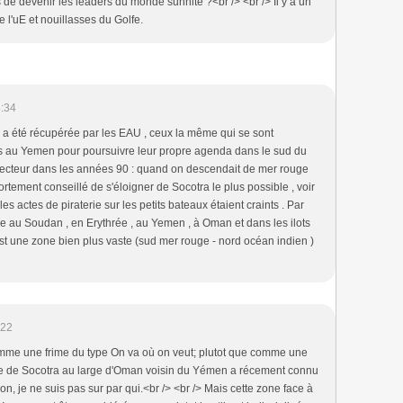
s de devenir les leaders du monde sunnite ?<br /> <br /> Il y a un
e l'uE et nouillasses du Golfe.
:34
 a été récupérée par les EAU , ceux la même qui se sont
s au Yemen pour poursuivre leur propre agenda dans le sud du
 secteur dans les années 90 : quand on descendait de mer rouge
 fortement conseillé de s'éloigner de Socotra le plus possible , voir
es actes de piraterie sur les petits bateaux étaient craints . Par
le au Soudan , en Erythrée , au Yemen , à Oman et dans les ilots
est une zone bien plus vaste (sud mer rouge - nord océan indien )
:22
omme une frime du type On va où on veut; plutot que comme une
'ïle de Socotra au large d'Oman voisin du Yémen a récement connu
, je ne suis pas sur par qui.<br /> <br /> Mais cette zone face à