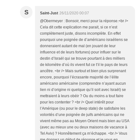
S
Saint-Just
26/11/2020 00:07
@Obermeyer : Bonsoir, merci pour la réponse.<br />
Cela dit cette explication me parait, si ce n’est
complètement juste, disons incomplète. En effet
pourquoi une poignée de d’américano israéliens se
donneraient autant de mal (en jouant de leur
influence et de leurs fortunes) pour influer sur le
destin d’Israël qui se trouve pourtant à des milliers
de kilomètre d’où ils vivent fut ce t’il le pays de leurs
ancêtre. <br /> Mais surtout et bien plus surprenant
encore, pourquoi l’écrasante majorité de l’élite
américano américaine (comprendre n’ayant aucun
lien ni d’origine ni quelque qu’il soit avec Israël) se
mettraient à leurs obéir ? Ou du moins a tout faire
pour les contenter ? <br /> Quel intérêt pour
l’Amérique (ou pour le deep state) de satisfaire les
volontés d’une poignée de juifs américains qui ne
vivent même pas au Moyen Orient mais bien au USA
(avec au mieux une ou deux maisons de vacance à
Tel Aviv) ? Honnêtement ça m’échappe. <br /> Vous
me donnez un début de réponse et je vous en