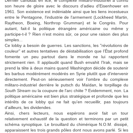
Dernier candidat en lice, le complexe militaro-industriel a connu
son heure de gloire avec le discours d'adieu d'Eisenhower en
1961. Son existence est indéniable ainsi que les liens incestueux
entre le Pentagone, l'industrie de l'armement (Lockheed Martin,
Raytheon, Boeing, Northrop Grumman) et le Congrès. Pour
autant, fait-il la politique étrangère américaine ou même y
participe-t-il ? Rien n'est moins sûr, ce pour une raison des plus
simples...
Ce lobby a besoin de guerres. Les sanctions, les "révolutions de
couleur" et autres tentatives de déstabilisation que l’État profond
fomente un peu partout dans le monde ne lui rapportent
strictement rien. Il applaudit quand Bush envahit l'Irak, mais se
prend la tête à deux mains quand Washington décide de soutenir
les barbus modérément modérés en Syrie plutôt que d'intervenir
directement. Peut-on sérieusement voir l'ombre du complexe
militaro-industriel derrière le putsch du Maïdan, le torpillage du
South Stream
ou la coupure de l'arc chiite ? Evidemment, non. La
politique américaine est bien plus stratégique et profonde que les
intérêts de ce lobby qui ne fait qu'en recueillir, pas toujours
d'ailleurs, les dividendes.
Ainsi, chers lecteurs, nous espérons avoir fait un tour
relativement exhaustif de la question et terminons par un petit
schéma synoptique. Le brouillard du chimérique N.O.M. dissipé,
apparaissent les trois grands pôles dont nous avons parlé. Si les