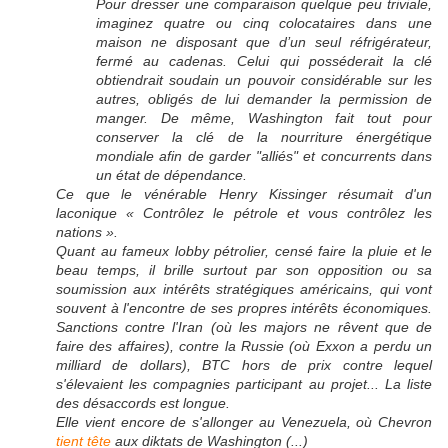
Pour dresser une comparaison quelque peu triviale,
imaginez quatre ou cinq colocataires dans une
maison ne disposant que d’un seul réfrigérateur,
fermé au cadenas. Celui qui posséderait la clé
obtiendrait soudain un pouvoir considérable sur les
autres, obligés de lui demander la permission de
manger. De même, Washington fait tout pour
conserver la clé de la nourriture énergétique
mondiale afin de garder "alliés" et concurrents dans
un état de dépendance.
Ce que le vénérable Henry Kissinger résumait d'un
laconique «
Contrôlez le pétrole et vous contrôlez les
nations
».
Quant au fameux lobby pétrolier, censé faire la pluie et le
beau temps, il brille surtout par son opposition ou sa
soumission aux intérêts stratégiques américains, qui vont
souvent à l'encontre de ses propres intérêts économiques.
Sanctions contre l'Iran (où les majors ne rêvent que de
faire des affaires), contre la Russie (où Exxon a perdu un
milliard de dollars), BTC hors de prix contre lequel
s'élevaient les compagnies participant au projet... La liste
des désaccords est longue.
Elle vient encore de s'allonger au Venezuela, où Chevron
tient tête
aux diktats de Washington (...)