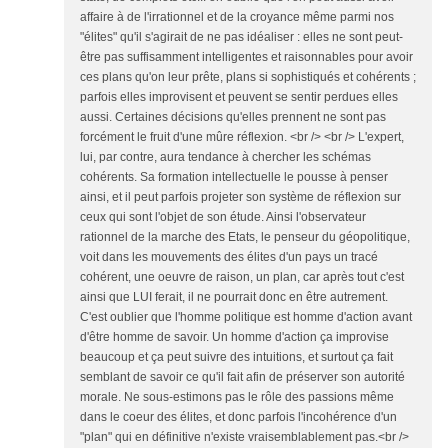
affaire à de l'irrationnel et de la croyance même parmi nos
"élites" qu'il s'agirait de ne pas idéaliser : elles ne sont peut-
être pas suffisamment intelligentes et raisonnables pour avoir
ces plans qu'on leur prête, plans si sophistiqués et cohérents ;
parfois elles improvisent et peuvent se sentir perdues elles
aussi. Certaines décisions qu'elles prennent ne sont pas
forcément le fruit d'une mûre réflexion. <br /> <br /> L'expert,
lui, par contre, aura tendance à chercher les schémas
cohérents. Sa formation intellectuelle le pousse à penser
ainsi, et il peut parfois projeter son système de réflexion sur
ceux qui sont l'objet de son étude. Ainsi l'observateur
rationnel de la marche des Etats, le penseur du géopolitique,
voit dans les mouvements des élites d'un pays un tracé
cohérent, une oeuvre de raison, un plan, car après tout c'est
ainsi que LUI ferait, il ne pourrait donc en être autrement.
C'est oublier que l'homme politique est homme d'action avant
d'être homme de savoir. Un homme d'action ça improvise
beaucoup et ça peut suivre des intuitions, et surtout ça fait
semblant de savoir ce qu'il fait afin de préserver son autorité
morale. Ne sous-estimons pas le rôle des passions même
dans le coeur des élites, et donc parfois l'incohérence d'un
"plan" qui en définitive n'existe vraisemblablement pas.<br />