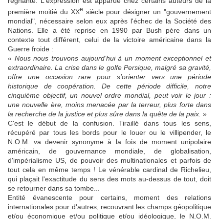
régnante. L'expression est apparue chez certains auteurs de la
e
première moitié du XX
siècle pour désigner un "gouvernement
mondial", nécessaire selon eux après l'échec de la Société des
Nations. Elle a été reprise en 1990 par Bush père dans un
contexte tout différent, celui de la victoire américaine dans la
Guerre froide :
«
Nous nous trouvons aujourd’hui à un moment exceptionnel et
extraordinaire. La crise dans le golfe Persique, malgré sa gravité,
offre une occasion rare pour s’orienter vers une période
historique de coopération. De cette période difficile, notre
cinquième objectif, un nouvel ordre mondial, peut voir le jour :
une nouvelle ère, moins menacée par la terreur, plus forte dans
la recherche de la justice et plus sûre dans la quête de la paix.
»
C'est le début de la confusion. Tiraillé dans tous les sens,
récupéré par tous les bords pour le louer ou le villipender, le
N.O.M. va devenir synonyme à la fois de moment unipolaire
américain, de gouvernance mondiale, de globalisation,
d'impérialisme US, de pouvoir des multinationales et parfois de
tout cela en même temps ! Le vénérable cardinal de Richelieu,
qui plaçait l'exactitude du sens des mots au-dessus de tout, doit
se retourner dans sa tombe...
Entité évanescente pour certains, moment des relations
internationales pour d'autres, recouvrant les champs géopolitique
et/ou économique et/ou politique et/ou idéologique, le N.O.M.