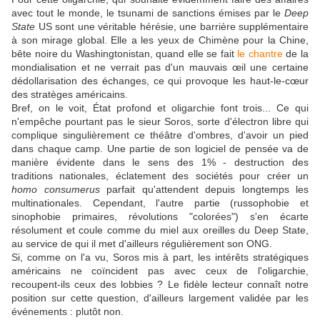
avec tout le monde, le tsunami de sanctions émises par le
Deep
State
US sont une véritable hérésie, une barrière supplémentaire
à son mirage global. Elle a les yeux de Chimène pour la Chine,
bête noire du Washingtonistan, quand elle se fait
le chantre
de la
mondialisation et ne verrait pas d'un mauvais œil une certaine
dédollarisation des échanges, ce qui provoque les haut-le-cœur
des stratèges américains.
Bref, on le voit, État profond et oligarchie font trois... Ce qui
n'empêche pourtant pas le sieur Soros, sorte d'électron libre qui
complique singulièrement ce théâtre d'ombres, d'avoir un pied
dans chaque camp. Une partie de son logiciel de pensée va de
manière évidente dans le sens des 1% - destruction des
traditions nationales, éclatement des sociétés pour créer un
homo consumerus
parfait qu'attendent depuis longtemps les
multinationales. Cependant, l'autre partie (russophobie et
sinophobie primaires, révolutions "colorées") s'en écarte
résolument et coule comme du miel aux oreilles du Deep State,
au service de qui il met d'ailleurs régulièrement son ONG.
Si, comme on l'a vu, Soros mis à part, les intérêts stratégiques
américains ne coïncident pas avec ceux de l'oligarchie,
recoupent-ils ceux des lobbies ? Le fidèle lecteur connaît notre
position sur cette question, d'ailleurs largement validée par les
événements : plutôt non.