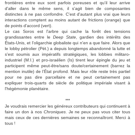
frontières entre eux sont parfois poreuses et qu'il leur arrive
d'aller dans le même sens, il s'agit bien de composantes
distinctes à ne pas confondre. C'est d'autant plus vrai que leurs
interactions comptent au moins autant de frictions (orange) que
de points d'accord (vert).
Le cas Soros est l'arbre qui cache la forêt des tensions
grandissantes entre le
Deep State
, gardien des intérêts des
États-Unis, et l'oligarchie globaliste qui n'en a que faire. Alors que
le lobby pétrolier (Pét.) a depuis longtemps abandonné la lutte et
s'est soumis aux impératifs stratégiques, les lobbies militaro-
industriel (M.I.) et pro-israélien (Is) tirent leur épingle du jeu et
participent même peut-être/sans doute/certainement (barrez la
mention inutile) de l’État profond. Mais leur rôle reste très partiel
pour ne pas dire parcellaire et ne peut certainement pas
expliquer trois-quarts de siècle de politique impériale visant à
l'hégémonie planétaire.
***
Je voudrais remercier les généreux contributeurs qui continuent à
faire un don à nos
Chroniques
. Je ne peux pas vous citer tous
mais ceux de ces dernières semaines se reconnaîtront. Merci à
tous !