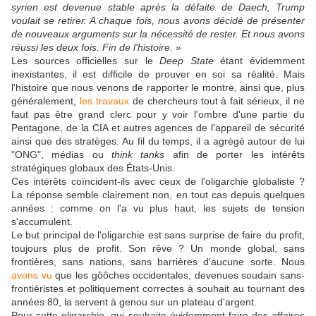
syrien est devenue stable après la défaite de Daech, Trump
voulait se retirer. A chaque fois, nous avons décidé de présenter
de nouveaux arguments sur la nécessité de rester. Et nous avons
réussi les deux fois. Fin de l'histoire.
»
Les sources officielles sur le
Deep State
étant évidemment
inexistantes, il est difficile de prouver en soi sa réalité. Mais
l'histoire que nous venons de rapporter le montre, ainsi que, plus
généralement,
les travaux
de chercheurs tout à fait sérieux, il ne
faut pas être grand clerc pour y voir l'ombre d'une partie du
Pentagone, de la CIA et autres agences de l'appareil de sécurité
ainsi que des stratèges. Au fil du temps, il a agrègé autour de lui
"ONG", médias ou
think tanks
afin de porter les intérêts
stratégiques globaux des États-Unis.
Ces intérêts coïncident-ils avec ceux de l'oligarchie globaliste ?
La réponse semble clairement non, en tout cas depuis quelques
années : comme on l'a vu plus haut, les sujets de tension
s'accumulent.
Le but principal de l'oligarchie est sans surprise de faire du profit,
toujours plus de profit. Son rêve ? Un monde global, sans
frontières, sans nations, sans barrières d'aucune sorte. Nous
avons vu
que les gôôches occidentales, devenues soudain sans-
frontièristes et politiquement correctes à souhait au tournant des
années 80, la servent à genou sur un plateau d'argent.
Pour cette oligarchie, qui souhaite évidemment faire des affaires