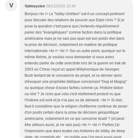
V
Valmeysien
08/12/2020 15:46
Bonjour,<br /> Le "lobby chrétien" est-il un concept pertinent
pour discuter des relations de pouvoir aux Etats-Unis ? Si je
pose la question c'est parce que j'entends régulièrement
parler des "évangéliques" comme faction dans la politique
américaine mais je ne sais pas quel est son poids réel dans
la prise de décision, notamment en matière de politique
internationale.<br /> <br /> Sur un autre point, quoique sur le
même thème, je voulais vous demander si vous aviez
entendu parler de cette anecdote lors de la guerre en Irak de
2003 où Chirac reçut un appel téléphonique de Georges
Bush tentant de le convaincre du projet, et ce dernier alors
d'évoquer une prophétie biblique concernant "Gog et Magog"
ou quelque chose d'assez farfelu comme ça. Histoire bidon
ou réel ? Je crois que cela s'est réellement produit vu que
l'histoire est sorti et je n'ai pas vu de démenti. <br /> Si réel,
faut-il considérer que la religion chrétienne continue de peser
d'un poids certain dans la prise de décision géopolitique
américaine, notamment en ce qui concerne Israël ? (et peut-
être ailleurs aussi, je ne sais pas).<br /> <br /> Parfois j'ai
l'impression que dans toutes ces histoires de lobby, de deep
state, de complots etc... on oublie que l'on peut aussi avoir