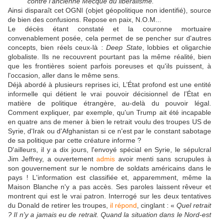
contre l'ancienne Mecque du libéralisme.
Ainsi disparaît cet OGNI (objet géopolitique non identifié), source
de bien des confusions. Repose en paix, N.O.M...
Le décès étant constaté et la couronne mortuaire
convenablement posée, cela permet de se pencher sur d'autres
concepts, bien réels ceux-là :
Deep State
, lobbies et oligarchie
globaliste. Ils ne recouvrent pourtant pas la même réalité, bien
que les frontières soient parfois poreuses et qu'ils puissent, à
l'occasion, aller dans le même sens.
Déjà abordé à plusieurs reprises ici, L’État profond est une entité
informelle qui détient le vrai pouvoir décisionnel de l’État en
matière de politique étrangère, au-delà du pouvoir légal.
Comment expliquer, par exemple, qu'un Trump ait été incapable
en quatre ans de mener à bien le retrait voulu des troupes US de
Syrie, d'Irak ou d'Afghanistan si ce n'est par le constant sabotage
de sa politique par cette créature informe ?
D'ailleurs, il y a dix jours, l'envoyé spécial en Syrie, le sépulcral
Jim Jeffrey, a ouvertement
admis
avoir menti sans scrupules à
son gouvernement sur le nombre de soldats américains dans le
pays ! L'information est classifiée et, apparemment, même la
Maison Blanche n'y a pas accès. Ses paroles laissent rêveur et
montrent qui est le vrai patron. Interrogé sur les deux tentatives
du Donald de retirer les troupes,
il répond
, cinglant : «
Quel retrait
? Il n'y a jamais eu de retrait. Quand la situation dans le Nord-est