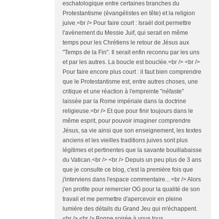
eschatologique entre certaines branches du
Protestantisme (évangélistes en tête) et la religion
juive.<br /> Pour faire court : Israël doit permettre
l'avènement du Messie Juif, qui serait en même
temps pour les Chrétiens le retour de Jésus aux
"Temps de la Fin". Il serait enfin reconnu par les uns
et par les autres. La boucle est bouclée.<br /> <br />
Pour faire encore plus court : il faut bien comprendre
que le Protestantisme est, entre autres choses, une
critique et une réaction à l'empreinte "néfaste"
laissée par la Rome impériale dans la doctrine
religieuse.<br /> Et que pour finir toujours dans le
même esprit, pour pouvoir imaginer comprendre
Jésus, sa vie ainsi que son enseignement, les textes
anciens et les vieilles traditions juives sont plus
légitimes et pertinentes que la savante bouillabaisse
du Vatican.<br /> <br /> Depuis un peu plus de 3 ans
que je consulte ce blog, c'est la première fois que
j'interviens dans l'espace commentaire... <br /> Alors
j'en profite pour remercier OG pour la qualité de son
travail et me permettre d'apercevoir en pleine
lumière des détails du Grand Jeu qui m'échappent.
<br /> <br /> Bonne soirée à vous tous.