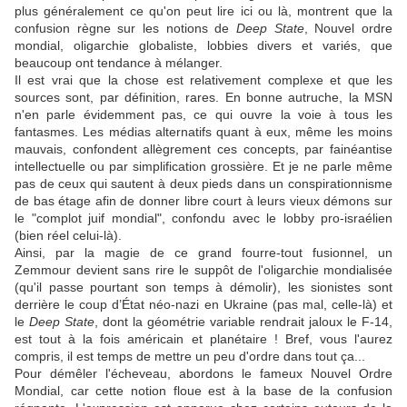
plus généralement ce qu'on peut lire ici ou là, montrent que la
confusion règne sur les notions de
Deep State
, Nouvel ordre
mondial, oligarchie globaliste, lobbies divers et variés, que
beaucoup ont tendance à mélanger.
Il est vrai que la chose est relativement complexe et que les
sources sont, par définition, rares. En bonne autruche, la MSN
n'en parle évidemment pas, ce qui ouvre la voie à tous les
fantasmes. Les médias alternatifs quant à eux, même les moins
mauvais, confondent allègrement ces concepts, par fainéantise
intellectuelle ou par simplification grossière. Et je ne parle même
pas de ceux qui sautent à deux pieds dans un conspirationnisme
de bas étage afin de donner libre court à leurs vieux démons sur
le "complot juif mondial", confondu avec le lobby pro-israélien
(bien réel celui-là).
Ainsi, par la magie de ce grand fourre-tout fusionnel, un
Zemmour devient sans rire le suppôt de l'oligarchie mondialisée
(qu'il passe pourtant son temps à démolir), les sionistes sont
derrière le coup d’État néo-nazi en Ukraine (pas mal, celle-là) et
le
Deep State
, dont la géométrie variable rendrait jaloux le F-14,
est tout à la fois américain et planétaire ! Bref, vous l'aurez
compris, il est temps de mettre un peu d'ordre dans tout ça...
Pour démêler l'écheveau, abordons le fameux Nouvel Ordre
Mondial, car cette notion floue est à la base de la confusion