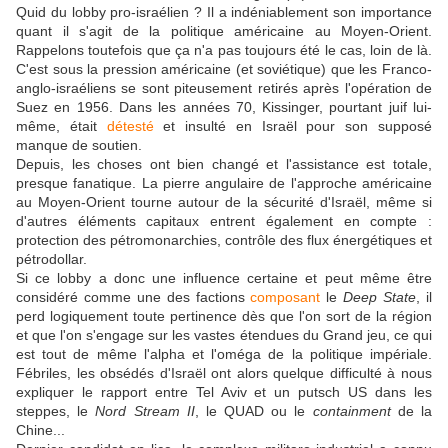
Quid du lobby pro-israélien ? Il a indéniablement son importance
quant il s'agit de la politique américaine au Moyen-Orient.
Rappelons toutefois que ça n'a pas toujours été le cas, loin de là.
C'est sous la pression américaine (et soviétique) que les Franco-
anglo-israéliens se sont piteusement retirés après l'opération de
Suez en 1956. Dans les années 70, Kissinger, pourtant juif lui-
même, était
détesté
et insulté en Israël pour son supposé
manque de soutien.
Depuis, les choses ont bien changé et l'assistance est totale,
presque fanatique. La pierre angulaire de l'approche américaine
au Moyen-Orient tourne autour de la sécurité d'Israël, même si
d'autres éléments capitaux entrent également en compte :
protection des pétromonarchies, contrôle des flux énergétiques et
pétrodollar.
Si ce lobby a donc une influence certaine et peut même être
considéré comme une des factions
composant
le
Deep State
, il
perd logiquement toute pertinence dès que l'on sort de la région
et que l'on s'engage sur les vastes étendues du Grand jeu, ce qui
est tout de même l'alpha et l'oméga de la politique impériale.
Fébriles, les obsédés d'Israël ont alors quelque difficulté à nous
expliquer le rapport entre Tel Aviv et un putsch US dans les
steppes, le
Nord Stream II
, le QUAD ou le
containment
de la
Chine...