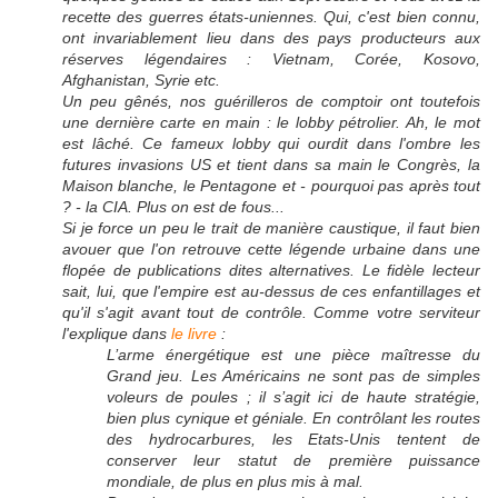
recette des guerres états-uniennes. Qui, c'est bien connu,
ont invariablement lieu dans des pays producteurs aux
réserves légendaires : Vietnam, Corée, Kosovo,
Afghanistan, Syrie etc.
Un peu gênés, nos guérilleros de comptoir ont toutefois
une dernière carte en main : le lobby pétrolier. Ah, le mot
est lâché. Ce fameux lobby qui ourdit dans l'ombre les
futures invasions US et tient dans sa main le Congrès, la
Maison blanche, le Pentagone et - pourquoi pas après tout
? - la CIA. Plus on est de fous...
Si je force un peu le trait de manière caustique, il faut bien
avouer que l'on retrouve cette légende urbaine dans une
flopée de publications dites alternatives. Le fidèle lecteur
sait, lui, que l'empire est au-dessus de ces enfantillages et
qu'il s'agit avant tout de contrôle. Comme votre serviteur
l'explique dans
le livre
:
L’arme énergétique est une pièce maîtresse du
Grand jeu. Les Américains ne sont pas de simples
voleurs de poules ; il s’agit ici de haute stratégie,
bien plus cynique et géniale. En contrôlant les routes
des hydrocarbures, les Etats-Unis tentent de
conserver leur statut de première puissance
mondiale, de plus en plus mis à mal.