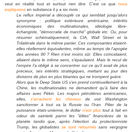
veut en réalité tout et surtout rien dire. C'est ce que
nous
expliquions
en substance il y a six mois :
Le reflux impérial a découplé ce qui semblait jusqu'alors
synonyme : politique extérieure américaine, intérêts
économiques des multinationales, idéologie libre-
échangiste, "démocratie de marché" globale etc. Ou, pour
résumer schématiquement, la CIA, Wall Street et la
Trilatérale dans le même panier. Ces composantes étaient-
elles réellement équivalentes, même au temps de l'apogée
des années 90 ? Rien n'est moins sûr. Elles coïncidaient,
allaient dans le même sens, s'épaulaient. Mais le recul de
l'empire l'a obligé à se concentrer sur ce qu'il avait de plus
précieux, ses intérêts stratégiques, mettant au jour des
divisions de plus en plus béantes qui ne trompent guère.
Alors que le Deep State US s'en prend continuellement à la
Chine, les multinationales ne demandent qu'à faire des
affaires avec Pékin. Les majors pétrolières américaines,
elles,
s'arrachent les cheveux
de voir Washington
sanctionner à tout va la Russie ou l'Iran. Pilier de la
puissance états-unienne, le dollar
n'est plus
tout à fait en
odeur de sainteté parmi les "élites" financières de la
planète tandis que, après l'élection du protectionniste
Trump, les globalistes
se sont retournés
sans vergogne