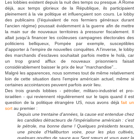
Les lobbies existent depuis la nuit des temps ou presque. A Rome
déjà, aux temps glorieux de la République, ils participaient
pleinement à la vie politique et influençaient son cours. Le lobby
des publicains (l'équivalent de nos fermiers généraux durant
l'ancien régime) poussait évidemment à la guerre afin de mettre
la main sur de nouveaux territoires à pressurer fiscalement. Il
allait jusqu'à financer les coûteuses campagnes électorales des
politiciens belliqueux, Pompée par exemple, susceptibles
d'apporter à l'empire de nouvelles conquêtes. A l'inverse, le lobby
des marchands d'esclaves souhaitait parfois mettre le holà, car
un trop grand afflux de nouveaux prisonniers faisait
considérablement baisser le prix de leur "marchandise"...
Malgré les apparences, nous sommes tout de même relativement
loin de cette situation dans l'empire américain actuel, même si
certaines accointances peuvent parfois avoir lieu.
Des trois grands lobbies - pétrolier, militaro-industriel et pro-
israélien - qui reviennent régulièrement sur le tapis quand il est
question de la politique étrangère US, nous avons déjà
fait un
sort
au premier :
Depuis une trentaine d'années, la cause est entendue chez
les candides détracteurs de l'impérialisme américain : c'est
le pétrole, ma bonne dame ! Quelques présidents texans,
une pincée d'Halliburton voire, pour les plus cultivés,
quelques gouttes de sauce aux Sept sœurs et vous avez la