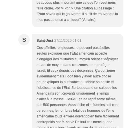
beaucoup plus important que ce que l'on veut nous
faire croire. <br /> <br /> Une citation au passage :
"Pour savoir qui te gouverne, il suffit de trouver qui tu
n’es pas autorisé à critiquer" (Voltaire)
S
Saint-Just
27/11/2020 01:01
Ces affinités religieuses ne peuvent pas à elles
seules expliquer que l’État américain accepte
d'engager des militaires au moyen orient et déployer
autant de moyen dans ces zones pour protéger
Israël. Et ceux depuis des décennies. Ça doit jouer
évidemment mais il doit bien y avoir autre chose
pour expliquer la puissance du lobbie soioniste et
l’obéissance de l’État. Surtout quand on sait que les
Américains sont croyants uniquement le temps
d'aller à la messe. L'AIPAC ça ne représente même
pas 500 personnes. Aussi riche et influentes soit ces
personnes, le nombres total des hommes de l'élite
américaine toute entière doivent bien faire facilement
contrepoids.<br /> <br /> En tout cas merci quand
même à vous tous d'avoir essayé de me donner une