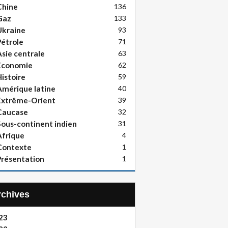
Chine
136
Gaz
133
Ukraine
93
étrole
71
sie centrale
63
Economie
62
istoire
59
mérique latine
40
Extrême-Orient
39
Caucase
32
ous-continent indien
31
frique
4
Contexte
1
résentation
1
Archives
23