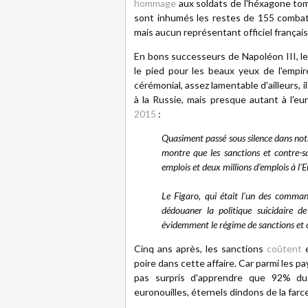
hommage
aux soldats de l'héxagone tom
sont inhumés les restes de 155 combat
mais aucun représentant officiel français
En bons successeurs de Napoléon III, le
le pied pour les beaux yeux de l'empir
cérémonial, assez lamentable d'ailleurs, i
à la Russie, mais presque autant à l'eu
2015
:
Quasiment passé sous silence dans notre
montre que les sanctions et contre-s
emplois et deux millions d'emplois à l'E
Le Figaro, qui était l'un des command
dédouaner la politique suicidaire d
évidemment le régime de sanctions et co
Cinq ans après, les sanctions
coûtent
e
poire dans cette affaire. Car parmi les 
pas surpris d'apprendre que 92% du
euronouilles, éternels dindons de la farc