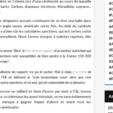
bés en Crimée, lors d'une cérémonie au cours de laquelle
#
tants. Gerbes, drapeaux tricolores,
Marseillaise
, soprano...
#
.
#
s dirigeants actuels continuent de se tirer une balle dans
#P
e anglo-saxon, américain cette fois. Au-delà du symbole
#A
l y a bien sûr les suicidaires sanctions, qui ont certes coûté
#
ronouillerie. Nous l'avons évoqué à maintes reprises, dès
#H
#A
#
 presse "libre", le
très sérieux rapport
d'un institut autrichien qui
#
anctions sont susceptibles de faire perdre à la France 150 000
urope !
#S
#A
itaires du rapport, n'a pu le cacher. Mal à l'aise,
il a tenté
de
#
e l'UE en blâmant la "crise économique russe" alors que c'est
#P
ntre-sanctions, et lui seul, qui est responsable de ce désastre.
ncore un milliard et demi d'euros par mois à l'UE, bonne
pays occidentaux les ayant introduit, on ne sera évidemment
 manque à gagner frappe d'abord et avant tout les
e américaine.
20