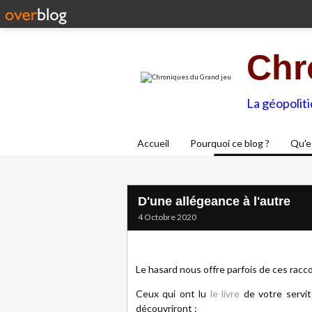
Chr
La géopolit
Accueil
Pourquoi ce blog ?
Qu'e
D'une allégeance à l'autre
4 Octobre 2020
Le hasard nous offre parfois de ces racco
Ceux qui ont lu
le livre
de votre servit
découvriront :