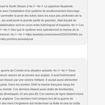
rnant le North Stream 2<br /> <br /> Le pipeliner Akademik
aux avec l'installation d'un système de positionnement d'ancrage .
our permettre la pose des tubes dans les eaux peu profondes de la
 , qui avait posé la grande partie du gazoduc, était équipé du
abilisation sont en cours entre Kaliningrad et Kapeida.<br /> Ces
> <br /> Dés que le système sera opérationnel la reprise de la
encer.<br /> <br /> https://eadaily.com/ru/news/2020/10/09/iz-za-
rskiy-prishlos-peredelyvat
 guerre de Crimée et la situation actuelle.<br /> <br /> Deux
ieurs raisons de se joindre aux anglais. Il avait fraîchement
son blason par une victoire militaire. Il voulait aussi démontrer
rançaise. Dans les années 1840 la marine française lança les
 au monde. Ces derniers étaient aussi dotés de bombardes,
ndu développés 10 ans plus tôt. Ces navires de ligne étaient moins
te anglaise. Ces derniers l'ont compris lors de la guerre de
des mers l'Angleterre dut moderniser sa flotte et cela lui coûta