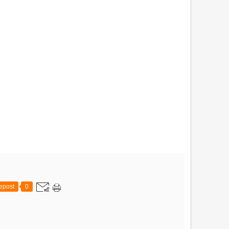
epost
0