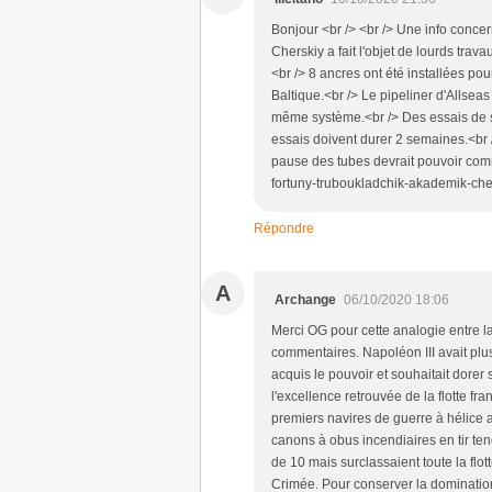
Bonjour <br /> <br /> Une info conce
Cherskiy a fait l'objet de lourds trav
<br /> 8 ancres ont été installées p
Baltique.<br /> Le pipeliner d'Allseas
même système.<br /> Des essais de st
essais doivent durer 2 semaines.<br /
pause des tubes devrait pouvoir comm
fortuny-truboukladchik-akademik-che
Répondre
A
Archange
06/10/2020 18:06
Merci OG pour cette analogie entre la
commentaires. Napoléon III avait plus
acquis le pouvoir et souhaitait dorer 
l'excellence retrouvée de la flotte f
premiers navires de guerre à hélice
canons à obus incendiaires en tir te
de 10 mais surclassaient toute la flot
Crimée. Pour conserver la domination 