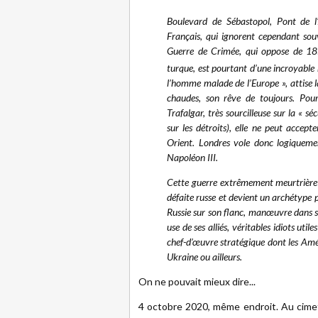
Boulevard de Sébastopol, Pont de l
Français, qui ignorent cependant souv
Guerre de Crimée, qui oppose de 18
turque, est pourtant d’une incroyable
l’homme malade de l’Europe », attise 
chaudes, son rêve de toujours. Pour 
Trafalgar, très sourcilleuse sur la « sé
sur les détroits), elle ne peut accep
Orient. Londres vole donc logiquem
Napoléon III.
Cette guerre extrêmement meurtrière 
défaite russe et devient un archétype p
Russie sur son flanc, manœuvre dans so
use de ses alliés, véritables idiots u
chef-d’œuvre stratégique dont les Amé
Ukraine ou ailleurs.
On ne pouvait mieux dire...
4 octobre 2020, même endroit. Au cimeti