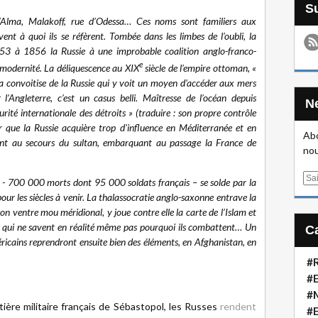
’Alma, Malakoff, rue d’Odessa… Ces noms sont familiers aux
ent à quoi ils se réfèrent. Tombée dans les limbes de l’oubli, la
53 à 1856 la Russie à une improbable coalition anglo-franco-
e
 modernité. La déliquescence au XIX
siècle de l’empire ottoman, «
la convoitise de la Russie qui y voit un moyen d’accéder aux mers
l’Angleterre, c’est un casus belli. Maîtresse de l’océan depuis
curité internationale des détroits » (traduire : son propre contrôle
ter que la Russie acquière trop d'influence en Méditerranée et en
Abo
ent au secours du sultan, embarquant au passage la France de
nou
E
- 700 000 morts dont 95 000 soldats français – se solde par la
m
our les siècles à venir. La thalassocratie anglo-saxonne entrave la
a
n ventre mou méridional, y joue contre elle la carte de l’Islam et
i
tiles qui ne savent en réalité même pas pourquoi ils combattent… Un
l
ricains reprendront ensuite bien des éléments, en Afghanistan, en
#R
#E
#
ère militaire français de Sébastopol, les Russes
rendent
#