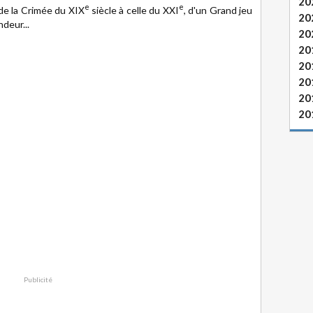
20
e
e
 de la Crimée du XIX
siècle à celle du XXI
, d'un Grand jeu
20
ndeur...
20
20
20
20
20
20
Publicité