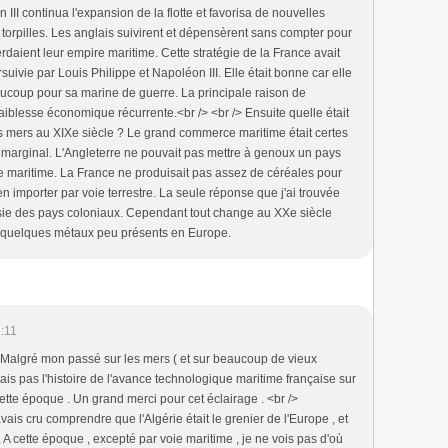
III continua l'expansion de la flotte et favorisa de nouvelles
torpilles. Les anglais suivirent et dépensèrent sans compter pour
perdaient leur empire maritime. Cette stratégie de la France avait
ivie par Louis Philippe et Napoléon III. Elle était bonne car elle
aucoup pour sa marine de guerre. La principale raison de
faiblesse économique récurrente.<br /> <br /> Ensuite quelle était
es mers au XIXe siècle ? Le grand commerce maritime était certes
 marginal. L'Angleterre ne pouvait pas mettre à genoux un pays
e maritime. La France ne produisait pas assez de céréales pour
en importer par voie terrestre. La seule réponse que j'ai trouvée
isie des pays coloniaux. Cependant tout change au XXe siècle
us quelques métaux peu présents en Europe.
:11
 Malgré mon passé sur les mers ( et sur beaucoup de vieux
ais pas l'histoire de l'avance technologique maritime française sur
ette époque . Un grand merci pour cet éclairage . <br />
vais cru comprendre que l'Algérie était le grenier de l'Europe , et
 A cette époque , excepté par voie maritime , je ne vois pas d'où