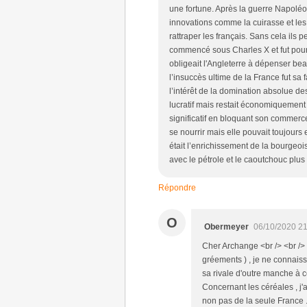
une fortune. Après la guerre Napoléon 
innovations comme la cuirasse et les 
rattraper les français. Sans cela ils 
commencé sous Charles X et fut poursu
obligeait l'Angleterre à dépenser be
l’insuccès ultime de la France fut sa 
l’intérêt de la domination absolue d
lucratif mais restait économiquement
significatif en bloquant son commerc
se nourrir mais elle pouvait toujours 
était l’enrichissement de la bourgeo
avec le pétrole et le caoutchouc pl
Répondre
O
Obermeyer
06/10/2020 21
Cher Archange <br /> <br />
gréements ) , je ne connaiss
sa rivale d'outre manche à c
Concernant les céréales , j'a
non pas de la seule France .