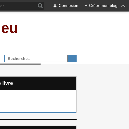
Connexion
+
Créer mon blog
jeu
e livre