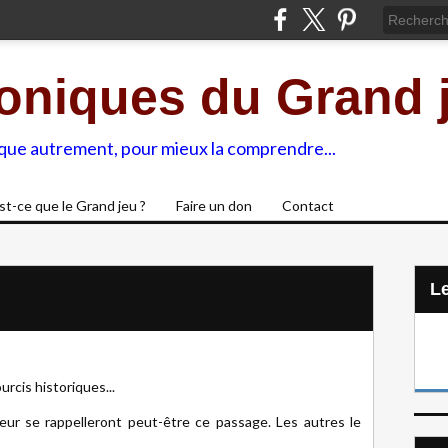
oniques du Grand 
ique autrement, pour mieux la comprendre...
st-ce que le Grand jeu ?
Faire un don
Contact
L
urcis historiques...
eur se rappelleront peut-être ce passage. Les autres le