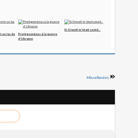
Si Orwell m'était conté...
t un lac de
Prolégomènes à la guerre
d'Ukraine
Miscellanées