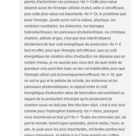
permis d'acheminer ces poireaux.<br /> Cette plus-value
dépend aussi de l'énergie utilisée et plus celle-ci est efficace,
plus cette plus-value est importante.<br /> Or, le problème que
pose l'énergie, quelle qu'en soit la nature, physique, les
centrales nucléaires, les éoliennes, les barrages
hydroélectriques, les panneaux photoélectrique, ou chimique,
charbon, pétrole et gaz, c'est que leur intérêt dépend
étroitement de leur coût énergétique de production.<br /> Il
faut en effet, pour que l'énergie soit efficace, que ce coût
énergétique de création et/ou d'extraction ne dépasse pas un
certain niveau, je ne saurais pas vous dire de quel ordre de
grandeur cela peut être mais ce lien est indéfectible pour que
l'énergie utilisé soit économiquement efficace.<br /> Or, que
ce soit le gaz et le pétrole de schiste, les éoliennes et les
panneaux photovoltaïques, le rapport entre le coût
énergétique d'extraction et/ou de fabrication est exorbitant au
regard de la production d'énergie qu'ils produisent (le
charbon aussi ne doit pas être très bien situé, c'est à voir, tout
comme pour l'hydrogène d'ailleurs).<br /> Alors, pourquoi
vous raconterais-je tout ça?<br /> Toutes les monnaies qui, de
part le monde, furent hyper-produites, dont le dollar, l'euro, le
yen, le yuan pour les plus importantes, ont toutes perdue leur
valeur intrinsèque, et même si la Chine remplit ses coffres