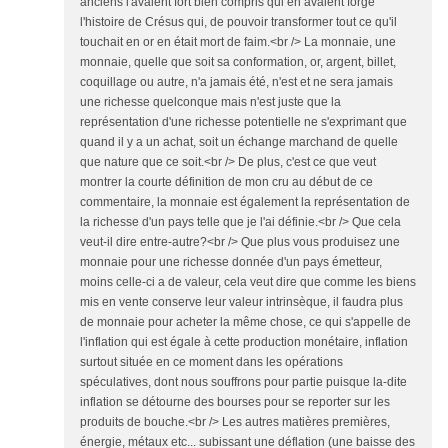
anciens l'avaient fort bien compris qui en avaient forgé
l'histoire de Crésus qui, de pouvoir transformer tout ce qu'il
touchait en or en était mort de faim.<br /> La monnaie, une
monnaie, quelle que soit sa conformation, or, argent, billet,
coquillage ou autre, n'a jamais été, n'est et ne sera jamais
une richesse quelconque mais n'est juste que la
représentation d'une richesse potentielle ne s'exprimant que
quand il y a un achat, soit un échange marchand de quelle
que nature que ce soit.<br /> De plus, c'est ce que veut
montrer la courte définition de mon cru au début de ce
commentaire, la monnaie est également la représentation de
la richesse d'un pays telle que je l'ai définie.<br /> Que cela
veut-il dire entre-autre?<br /> Que plus vous produisez une
monnaie pour une richesse donnée d'un pays émetteur,
moins celle-ci a de valeur, cela veut dire que comme les biens
mis en vente conserve leur valeur intrinsèque, il faudra plus
de monnaie pour acheter la même chose, ce qui s'appelle de
l'inflation qui est égale à cette production monétaire, inflation
surtout située en ce moment dans les opérations
spéculatives, dont nous souffrons pour partie puisque la-dite
inflation se détourne des bourses pour se reporter sur les
produits de bouche.<br /> Les autres matières premières,
énergie, métaux etc... subissant une déflation (une baisse des