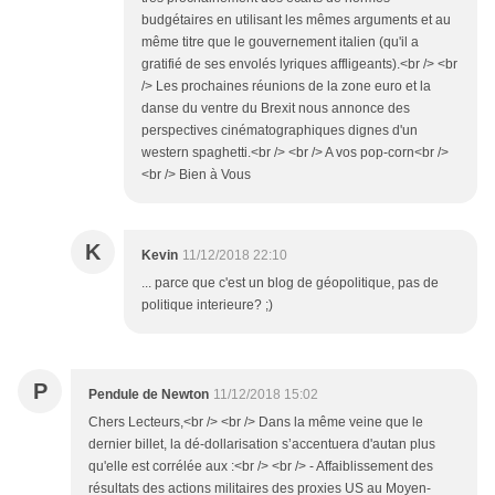
budgétaires en utilisant les mêmes arguments et au
même titre que le gouvernement italien (qu'il a
gratifié de ses envolés lyriques affligeants).<br /> <br
/> Les prochaines réunions de la zone euro et la
danse du ventre du Brexit nous annonce des
perspectives cinématographiques dignes d'un
western spaghetti.<br /> <br /> A vos pop-corn<br />
<br /> Bien à Vous
K
Kevin
11/12/2018 22:10
... parce que c'est un blog de géopolitique, pas de
politique interieure? ;)
P
Pendule de Newton
11/12/2018 15:02
Chers Lecteurs,<br /> <br /> Dans la même veine que le
dernier billet, la dé-dollarisation s’accentuera d'autan plus
qu'elle est corrélée aux :<br /> <br /> - Affaiblissement des
résultats des actions militaires des proxies US au Moyen-