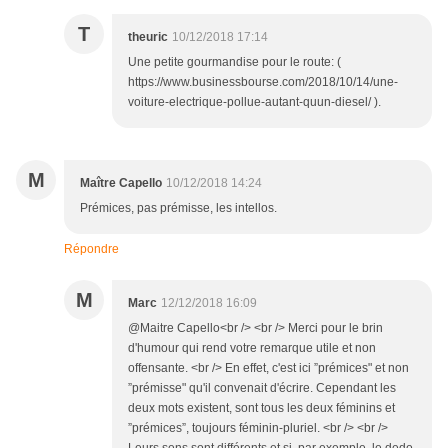
T
theuric
10/12/2018 17:14
Une petite gourmandise pour le route: (
https://www.businessbourse.com/2018/10/14/une-
voiture-electrique-pollue-autant-quun-diesel/ ).
M
Maître Capello
10/12/2018 14:24
Prémices, pas prémisse, les intellos.
Répondre
M
Marc
12/12/2018 16:09
@Maitre Capello<br /> <br /> Merci pour le brin
d'humour qui rend votre remarque utile et non
offensante. <br /> En effet, c'est ici ”prémices" et non
”prémisse" qu'il convenait d'écrire. Cependant les
deux mots existent, sont tous les deux féminins et
”prémices”, toujours féminin-pluriel. <br /> <br />