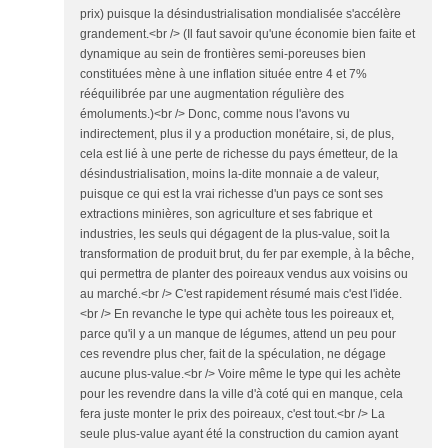
prix) puisque la désindustrialisation mondialisée s'accélère
grandement.<br /> (Il faut savoir qu'une économie bien faite et
dynamique au sein de frontières semi-poreuses bien
constituées mène à une inflation située entre 4 et 7%
rééquilibrée par une augmentation régulière des
émoluments.)<br /> Donc, comme nous l'avons vu
indirectement, plus il y a production monétaire, si, de plus,
cela est lié à une perte de richesse du pays émetteur, de la
désindustrialisation, moins la-dite monnaie a de valeur,
puisque ce qui est la vrai richesse d'un pays ce sont ses
extractions minières, son agriculture et ses fabrique et
industries, les seuls qui dégagent de la plus-value, soit la
transformation de produit brut, du fer par exemple, à la bêche,
qui permettra de planter des poireaux vendus aux voisins ou
au marché.<br /> C'est rapidement résumé mais c'est l'idée.
<br /> En revanche le type qui achète tous les poireaux et,
parce qu'il y a un manque de légumes, attend un peu pour
ces revendre plus cher, fait de la spéculation, ne dégage
aucune plus-value.<br /> Voire même le type qui les achète
pour les revendre dans la ville d'à coté qui en manque, cela
fera juste monter le prix des poireaux, c'est tout.<br /> La
seule plus-value ayant été la construction du camion ayant