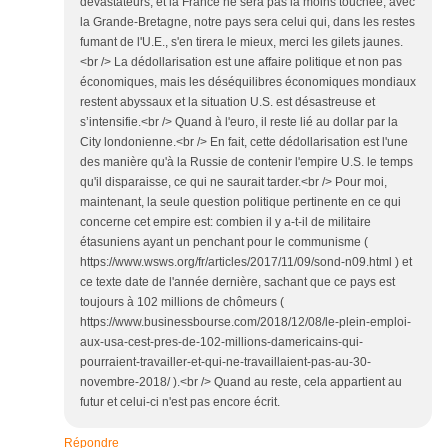
dévastateurs, et la France ne sera pas la moins touchée, avec
la Grande-Bretagne, notre pays sera celui qui, dans les restes
fumant de l'U.E., s'en tirera le mieux, merci les gilets jaunes.
<br /> La dédollarisation est une affaire politique et non pas
économiques, mais les déséquilibres économiques mondiaux
restent abyssaux et la situation U.S. est désastreuse et
s’intensifie.<br /> Quand à l'euro, il reste lié au dollar par la
City londonienne.<br /> En fait, cette dédollarisation est l'une
des manière qu'à la Russie de contenir l'empire U.S. le temps
qu'il disparaisse, ce qui ne saurait tarder.<br /> Pour moi,
maintenant, la seule question politique pertinente en ce qui
concerne cet empire est: combien il y a-t-il de militaire
étasuniens ayant un penchant pour le communisme (
https://www.wsws.org/fr/articles/2017/11/09/sond-n09.html ) et
ce texte date de l'année dernière, sachant que ce pays est
toujours à 102 millions de chômeurs (
https://www.businessbourse.com/2018/12/08/le-plein-emploi-
aux-usa-cest-pres-de-102-millions-damericains-qui-
pourraient-travailler-et-qui-ne-travaillaient-pas-au-30-
novembre-2018/ ).<br /> Quand au reste, cela appartient au
futur et celui-ci n'est pas encore écrit.
Répondre