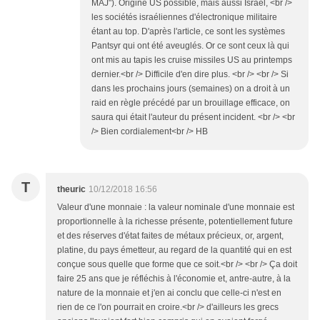
MAJ"). Origine US possible, mais aussi Israël, <br />
les sociétés israéliennes d'électronique militaire
étant au top. D'après l'article, ce sont les systèmes
Pantsyr qui ont été aveuglés. Or ce sont ceux là qui
ont mis au tapis les cruise missiles US au printemps
dernier.<br /> Difficile d'en dire plus. <br /> <br /> Si
dans les prochains jours (semaines) on a droit à un
raid en règle précédé par un brouillage efficace, on
saura qui était l'auteur du présent incident. <br /> <br
/> Bien cordialement<br /> HB
T
theuric
10/12/2018 16:56
Valeur d'une monnaie : la valeur nominale d'une monnaie est
proportionnelle à la richesse présente, potentiellement future
et des réserves d'état faites de métaux précieux, or, argent,
platine, du pays émetteur, au regard de la quantité qui en est
conçue sous quelle que forme que ce soit.<br /> <br /> Ça doit
faire 25 ans que je réfléchis à l'économie et, antre-autre, à la
nature de la monnaie et j'en ai conclu que celle-ci n'est en
rien de ce l'on pourrait en croire.<br /> d'ailleurs les grecs