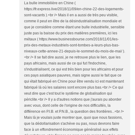
La bulle immobilière en Chine (
https://fr.express.live/2018/11/09/en-chine-22-des-logements-
sont-vacants ).<br /> Mais il en a aussi de très peu visible,
comme il peut en être de la désindustrialisation mondiale et
que je considère comme étant une bulle industrielle, sensible
juste pas la baisse du prix des matières premières, ici les
métaux ( https://www.businessbourse.com/2018/11/01/les-
prix-des-metaux-industriels-sont-tombes-a-leurs-plus-bas-
niveaux-cette-annee-21-depuis-le-sommet-du-mois-de-mai/ ).
<br /> Il se fait dire aussi, je ne retrouve plus le lien, que les
pays africains, mais aussi de ce qui fut l'Indochine,
s'industrialisent, ce qui est très bien pour les africains et pour
ces pays asiatiques pauvres, mais signe aussi le fait que ce
qui était fabriqué en Chine pour être vendu ici est maintenant
fabriqué là où les salaires sont encore plus bas.<br /> Ce qui
veut dire que c'est tout le système de globalisation qui
périclite.<br /> Il y a d'autres notions que j'aurais pu aborder
avec vous, dont celle de l'origine de nos difficultés, la
différence en P.I.B. et P.N.B., la question des frontières...<br />
Mais là je voulais juste montrer que, quoi que nous fassions,
que la dédollarisation s'achève ou pas, nous devrons faire
face à un effondrement économique généralisé aux effets