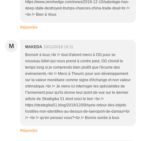
https://www.zerohedge.com/news/2018-12-10/sabotage-has-
deep-state-destroyed-trumps-chances-china-trade-deal<br />
<br /> Bien à Vous
Répondre
M
MAKEDA
10/12/2018 18:11
Bonsoir à tous,<br /> tout d'abord merci à OG pour se
nouveau billet qui nous prend à contre pied, OG choisit le
temps long si je comprends bien plutôt que l'écume des
événements.<br /> Merci à Theuric pour son développement
sur la valeur monétaire comme signe d'échange et non valeur
intrinsèque.<br /> Je viens ici interroger les spécialistes de
l''armement pour qu'ils donne leur point de vue sur le dernier
article de Stratégika 51 dont voici le lien <br />
https://strategika51.blog/2018/12/09/syrie-retour-des-objets-
hostiles-non-identifies-au-dessus-de-laeroport-de-damas/<br
/> <br /> qu'en pensez vous?<br /> Bonne soirée à tous
Répondre