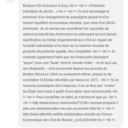
Bonjour OG et bonjour à tous,<br /> <br /> «Prémisse
inévitable du déclin...»<br /> <br /> J'y vois davantage le
prémisse d'un changement de paradigme global et d'un
nouvel équilibre économique mondial, que celui d'un déclin
américain. Je ne pense pas surestimer les capacités de
rebond productif des Américains en prévoyant qu'une baisse
significative du Dollar engendrerait aux USA un regain de
l'activité industrielle et la mise sur le marché mondial de
produits d'excellente qualité, très compétitifs.<br /> <br /> Je
combats également l'idée que les Américains devraient
”payer” pour une ”faute” dont le monde entier – et en tout cas,
ses dirigeants – s'est accomodé depuis les accords de
Bretton Wood en 1944 ou seulement-même, depuis la de-
corellation Or/Dollar décrétée par Nixon en 1971...<br /> Si un
nouveau paradigme doit s'imposer, il ne se fera pas ”contre”
les États Unis mais à partir d'une table rase consensuelle.<br
/> <br /> Pour compléter ce billet, je n'ait trouvé que ça :<br />
<br /> http://www.leseco.ma/monde/72336-l-europe-prepare-t-
elle-une-dedollarisation-de-son-economie.html<br /> <br />
http://www.alterinfo.net/De-dollarisation-priorite-du-Forum-
Economique-de-l-Est-de-Russie_a141429.html<br /> <br /> .