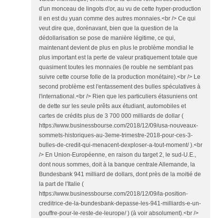
d'un monceau de lingots d'or, au vu de cette hyper-production
il en est du yuan comme des autres monnaies.<br /> Ce qui
veut dire que, dorénavant, bien que la question de la
dédollarisation se pose de manière légitime, ce qui,
maintenant devient de plus en plus le problème mondial le
plus important est la perte de valeur pratiquement totale que
quasiment toutes les monnaies (le rouble ne semblant pas
suivre cette course folle de la production monétaire).<br /> Le
second problème est l'entassement des bulles spéculatives à
l'international.<br /> Rien que les particuliers étasuniens ont
de dette sur les seule prêts aux étudiant, automobiles et
cartes de crédits plus de 3 700 000 milliards de dollar (
https://www.businessbourse.com/2018/12/09/usa-nouveaux-
sommets-historiques-au-3eme-trimestre-2018-pour-ces-3-
bulles-de-credit-qui-menacent-dexploser-a-tout-moment/ ).<br
/> En Union-Européenne, en raison du target 2, le sud-U.E.,
dont nous sommes, doit à la banque centrale Allemande, la
Bundesbank 941 milliard de dollars, dont près de la moitié de
la part de l'Italie (
https://www.businessbourse.com/2018/12/09/la-position-
creditrice-de-la-bundesbank-depasse-les-941-milliards-e-un-
gouffre-pour-le-reste-de-leurope/ ) (à voir absolument).<br />