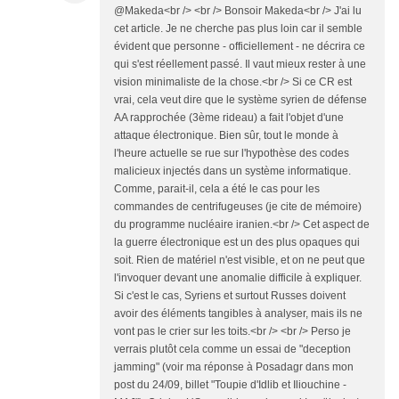
@Makeda<br /> <br /> Bonsoir Makeda<br /> J'ai lu
cet article. Je ne cherche pas plus loin car il semble
évident que personne - officiellement - ne décrira ce
qui s'est réellement passé. Il vaut mieux rester à une
vision minimaliste de la chose.<br /> Si ce CR est
vrai, cela veut dire que le système syrien de défense
AA rapprochée (3ème rideau) a fait l'objet d'une
attaque électronique. Bien sûr, tout le monde à
l'heure actuelle se rue sur l'hypothèse des codes
malicieux injectés dans un système informatique.
Comme, parait-il, cela a été le cas pour les
commandes de centrifugeuses (je cite de mémoire)
du programme nucléaire iranien.<br /> Cet aspect de
la guerre électronique est un des plus opaques qui
soit. Rien de matériel n'est visible, et on ne peut que
l'invoquer devant une anomalie difficile à expliquer.
Si c'est le cas, Syriens et surtout Russes doivent
avoir des éléments tangibles à analyser, mais ils ne
vont pas le crier sur les toits.<br /> <br /> Perso je
verrais plutôt cela comme un essai de "deception
jamming" (voir ma réponse à Posadagr dans mon
post du 24/09, billet "Toupie d'Idlib et Iliouchine -