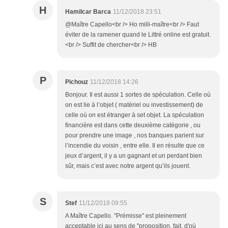
H
Hamilcar Barca
11/12/2018 23:51
@Maître Capello<br /> Ho milli-maître<br /> Faut
éviter de la ramener quand le Littré online est gratuit.
<br /> Suffit de chercher<br /> HB
P
Pichouz
11/12/2018 14:26
Bonjour. Il est aussi 1 sortes de spéculation. Celle où
on est lie à l’objet ( matériel ou investissement) de
celle où on est étranger à set objet. La spéculation
financière est dans cette deuxième catégorie , ou
pour prendre une image , nos banques parient sur
l’incendie du voisin , entre elle. Il en résulte que ce
jeux d’argent, il y a un gagnant et un perdant bien
sûr, mais c’est avec notre argent qu’ils jouent.
S
Stef
11/12/2018 09:55
A Maître Capello. "Prémisse" est pleinement
acceptable ici au sens de "proposition, fait, d'où