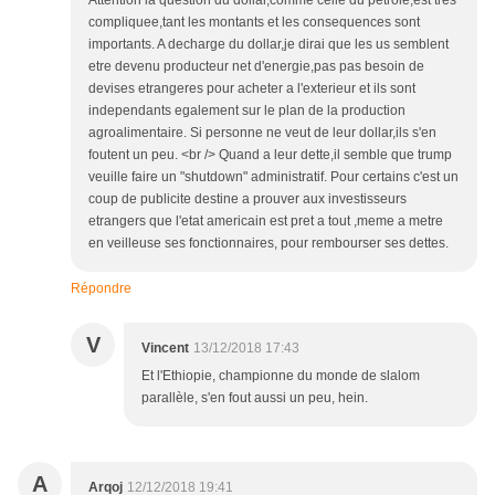
Attention la question du dollar,comme celle du petrole,est tres
compliquee,tant les montants et les consequences sont
importants. A decharge du dollar,je dirai que les us semblent
etre devenu producteur net d'energie,pas pas besoin de
devises etrangeres pour acheter a l'exterieur et ils sont
independants egalement sur le plan de la production
agroalimentaire. Si personne ne veut de leur dollar,ils s'en
foutent un peu. <br /> Quand a leur dette,il semble que trump
veuille faire un "shutdown" administratif. Pour certains c'est un
coup de publicite destine a prouver aux investisseurs
etrangers que l'etat americain est pret a tout ,meme a metre
en veilleuse ses fonctionnaires, pour rembourser ses dettes.
Répondre
V
Vincent
13/12/2018 17:43
Et l'Ethiopie, championne du monde de slalom
parallèle, s'en fout aussi un peu, hein.
A
Arqoj
12/12/2018 19:41