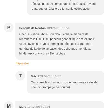
découle quelque conséquence" (Larousse). Votre
remarque est à la fois offensante et déplacée.
P
Pendule de Newton
10/12/2018 13:56
Cher O.G,<br /> <br /> Bon retour et belle manière de
reprendre le fil du lit du popcorn géopolitique actuel.<br />
Votre savoir faire, vous permet de débutez par l'agenda
général de la dé dollarisation des échanges mondiaux
bilatéraux.<br /> <br /> Bien à Vous
Répondre
T
Tots
12/12/2018 10:57
Oups désolé,<br /> mon post en réponse à celui de
Theuric (trompage de bouton).
M
Marc
10/12/2018 12:01