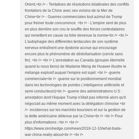
Orient,<br /> - Tentatives de résolutions bilatérales des conflits
frontaliers de la Chine avec ses voisins de la Mer de
Chine<br /> - Guerres commerciales tout azimut de Trump
pour freiner toute concurrence. <br /> - L'empire sent de plus
en plus derrière son cou le souffle des forces contestataires
qui remettent en cause sa folie devenue la norme<br /> <br />
L'autophagie des différentes tentacules de son système
nerveux entraînent une dystonie accrue qui encourage
encore plus le phénomène de dédollarisation (cercle sans
fin). <br /> <br /> L'arrestation au Canada (groupie éternelle
quand tu nous tiens) de Madame Meng de Huawei illustre le
mélange explosif auquel l'empire est sujet :<br /> -guerre
commerciale<br /> -guerre sur le positionnement mondial
dans les technologies de pointes ( intelligence artificielle et
semi-conducteurs)<br /> -guerre des administrations U.S :
arrestation dont l'équipe Trump n'était pas informé alors qu'il
négociait au même moment avec la délégation chinoise <br
/> -incidences sur les marchés boursiers et sur la gestion de
la dette américaine détenue par la Chine<br /> <br /> Pour
plus d'informations :<br /> <br />
https://www.zerohedge.com/news/2018-12-10/what-trade-
war-china-really-about<br /> <br />