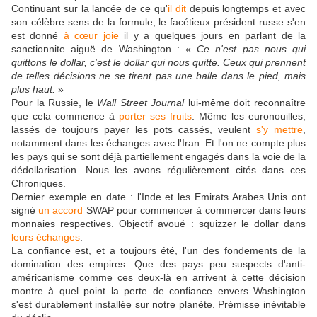
Continuant sur la lancée de ce qu'
il dit
depuis longtemps et avec
son célèbre sens de la formule, le facétieux président russe s'en
est donné
à cœur joie
il y a quelques jours en parlant de la
sanctionnite aiguë de Washington : «
Ce n'est pas nous qui
quittons le dollar, c'est le dollar qui nous quitte. Ceux qui prennent
de telles décisions ne se tirent pas une balle dans le pied, mais
plus haut.
»
Pour la Russie, le
Wall Street Journal
lui-même doit reconnaître
que cela commence à
porter ses fruits
. Même les euronouilles,
lassés de toujours payer les pots cassés, veulent
s'y mettre
,
notamment dans les échanges avec l'Iran. Et l'on ne compte plus
les pays qui se sont déjà partiellement engagés dans la voie de la
dédollarisation. Nous les avons régulièrement cités dans ces
Chroniques.
Dernier exemple en date : l'Inde et les Emirats Arabes Unis ont
signé
un accord
SWAP pour commencer à commercer dans leurs
monnaies respectives. Objectif avoué : squizzer le dollar dans
leurs échanges
.
La confiance est, et a toujours été, l'un des fondements de la
domination des empires. Que des pays peu suspects d'anti-
américanisme comme ces deux-là en arrivent à cette décision
montre à quel point la perte de confiance envers Washington
s'est durablement installée sur notre planète. Prémisse inévitable