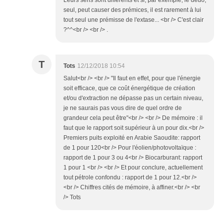
Leurs sens sont différents et si, par exemple, le dedo,
seul, peut causer des prémices, il est rarement à lui
tout seul une prémisse de l'extase... <br /> C'est clair
?^^<br /> <br /> .
T
Tots
12/12/2018 10:54
Salut<br /> <br /> "Il faut en effet, pour que l'énergie
soit efficace, que ce coût énergétique de création
et/ou d'extraction ne dépasse pas un certain niveau,
je ne saurais pas vous dire de quel ordre de
grandeur cela peut être"<br /> <br /> De mémoire : il
faut que le rapport soit supérieur à un pour dix.<br />
Premiers puits exploité en Arabie Saoudite: rapport
de 1 pour 120<br /> Pour l'éolien/photovoltaïque :
rapport de 1 pour 3 ou 4<br /> Biocarburant: rapport
1 pour 1 <br /> <br /> Et pour conclure, actuellement
tout pétrole confondu : rapport de 1 pour 12.<br />
<br /> Chiffres cités de mémoire, à affiner.<br /> <br
/> Tots