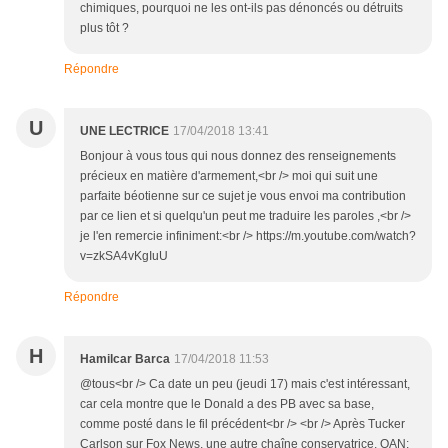
chimiques, pourquoi ne les ont-ils pas dénoncés ou détruits
plus tôt ?
Répondre
U
UNE LECTRICE
17/04/2018 13:41
Bonjour à vous tous qui nous donnez des renseignements
précieux en matière d'armement,<br /> moi qui suit une
parfaite béotienne sur ce sujet je vous envoi ma contribution
par ce lien et si quelqu'un peut me traduire les paroles ,<br />
je l'en remercie infiniment:<br /> https://m.youtube.com/watch?
v=zkSA4vKgIuU
Répondre
H
Hamilcar Barca
17/04/2018 11:53
@tous<br /> Ca date un peu (jeudi 17) mais c'est intéressant,
car cela montre que le Donald a des PB avec sa base,
comme posté dans le fil précédent<br /> <br /> Après Tucker
Carlson sur Fox News, une autre chaîne conservatrice, OAN: