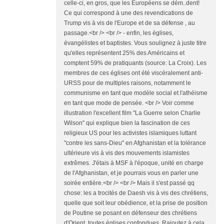
celle-ci, en gros, que les Européens se dém..dent!
Ce qui correspond à une des revendications de
Trump vis à vis de l'Europe et de sa défense , au
passage.<br /> <br /> - enfin, les églises,
évangélistes et baptistes. Vous soulignez à juste titre
qu'elles représentent 25% des Américains et
comptent 59% de pratiquants (source: La Croix). Les
membres de ces églises ont été viscéralement anti-
URSS pour de multiples raisons, notamment le
communisme en tant que modèle social et l'athéisme
en tant que mode de pensée. <br /> Voir comme
illustration l'excellent film "La Guerre selon Charlie
Wilson" qui explique bien la fascination de ces
religieux US pour les activistes islamiques luttant
"contre les sans-Dieu" en Afghanistan et la tolérance
ultérieure vis à vis des mouvements islamistes
extrêmes. J'étais à MSF à l'époque, unité en charge
de l'Afghanistan, et je pourrais vous en parler une
soirée entière.<br /> <br /> Mais il s'est passé qq
chose: les a trocités de Daesh vis à vis des chrétiens,
quelle que soit leur obédience, et la prise de position
de Poutine se posant en défenseur des chrétiens
d'Orient, toutes églises confondues. Rajoutez à cela