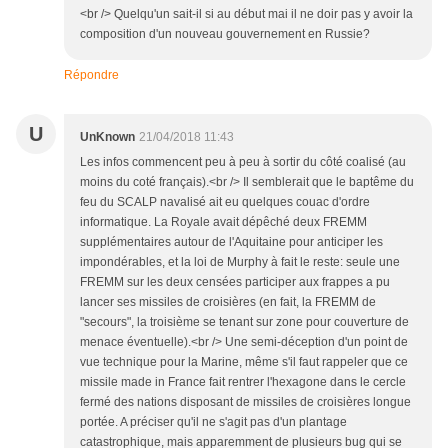
<br /> Quelqu'un sait-il si au début mai il ne doir pas y avoir la
composition d'un nouveau gouvernement en Russie?
Répondre
U
UnKnown
21/04/2018 11:43
Les infos commencent peu à peu à sortir du côté coalisé (au
moins du coté français).<br /> Il semblerait que le baptême du
feu du SCALP navalisé ait eu quelques couac d'ordre
informatique. La Royale avait dépêché deux FREMM
supplémentaires autour de l'Aquitaine pour anticiper les
impondérables, et la loi de Murphy à fait le reste: seule une
FREMM sur les deux censées participer aux frappes a pu
lancer ses missiles de croisières (en fait, la FREMM de
"secours", la troisième se tenant sur zone pour couverture de
menace éventuelle).<br /> Une semi-déception d'un point de
vue technique pour la Marine, même s'il faut rappeler que ce
missile made in France fait rentrer l'hexagone dans le cercle
fermé des nations disposant de missiles de croisières longue
portée. A préciser qu'il ne s'agit pas d'un plantage
catastrophique, mais apparemment de plusieurs bug qui se