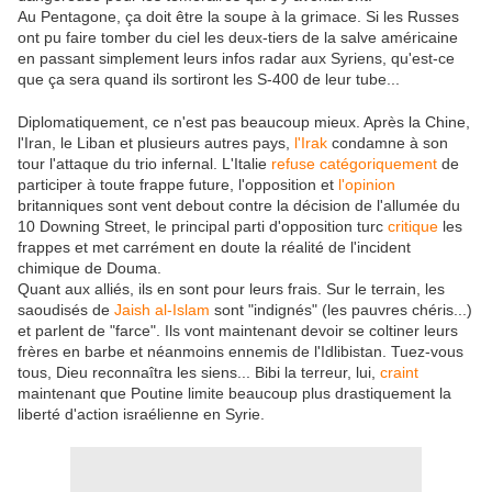
Au Pentagone, ça doit être la soupe à la grimace. Si les Russes
ont pu faire tomber du ciel les deux-tiers de la salve américaine
en passant simplement leurs infos radar aux Syriens, qu'est-ce
que ça sera quand ils sortiront les S-400 de leur tube...
Diplomatiquement, ce n'est pas beaucoup mieux. Après la Chine,
l'Iran, le Liban et plusieurs autres pays,
l'Irak
condamne à son
tour l'attaque du trio infernal. L'Italie
refuse catégoriquement
de
participer à toute frappe future, l'opposition et
l'opinion
britanniques sont vent debout contre la décision de l'allumée du
10 Downing Street, le principal parti d'opposition turc
critique
les
frappes et met carrément en doute la réalité de l'incident
chimique de Douma.
Quant aux alliés, ils en sont pour leurs frais. Sur le terrain, les
saoudisés de
Jaish al-Islam
sont "indignés" (les pauvres chéris...)
et parlent de "farce". Ils vont maintenant devoir se coltiner leurs
frères en barbe et néanmoins ennemis de l'Idlibistan. Tuez-vous
tous, Dieu reconnaîtra les siens... Bibi la terreur, lui,
craint
maintenant que Poutine limite beaucoup plus drastiquement la
liberté d'action israélienne en Syrie.