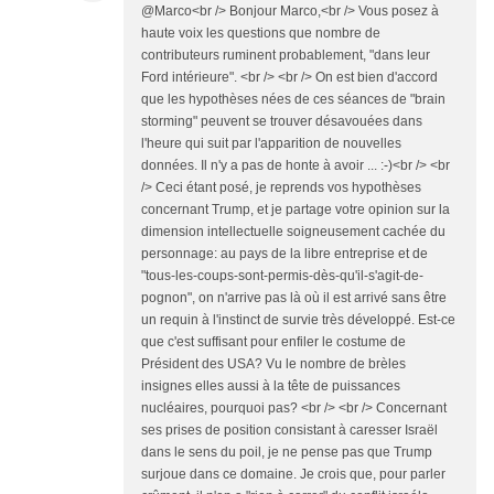
@Marco<br /> Bonjour Marco,<br /> Vous posez à
haute voix les questions que nombre de
contributeurs ruminent probablement, "dans leur
Ford intérieure". <br /> <br /> On est bien d'accord
que les hypothèses nées de ces séances de "brain
storming" peuvent se trouver désavouées dans
l'heure qui suit par l'apparition de nouvelles
données. Il n'y a pas de honte à avoir ... :-)<br /> <br
/> Ceci étant posé, je reprends vos hypothèses
concernant Trump, et je partage votre opinion sur la
dimension intellectuelle soigneusement cachée du
personnage: au pays de la libre entreprise et de
"tous-les-coups-sont-permis-dès-qu'il-s'agit-de-
pognon", on n'arrive pas là où il est arrivé sans être
un requin à l'instinct de survie très développé. Est-ce
que c'est suffisant pour enfiler le costume de
Président des USA? Vu le nombre de brèles
insignes elles aussi à la tête de puissances
nucléaires, pourquoi pas? <br /> <br /> Concernant
ses prises de position consistant à caresser Israël
dans le sens du poil, je ne pense pas que Trump
surjoue dans ce domaine. Je crois que, pour parler