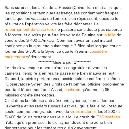
Sans surprise, les alliés de la Russie (Chine, Iran etc.) ainsi que
les oppositions britanniques et françaises condamnent frappes
tandis que les vassaux de l'empire s'en réjouissent, quoique le
résultat de l'opération va vite les faire déchanter. Le
retournement de veste turc
ne passera sans doute pas inaperçu
à Moscou et ouvrira peut-être les yeux de Poutine sur
la folie
de
vendre des S-400 à Ankara. Comment avoir un seul instant
confiance en la girouette sultanesque ? Bien plus logique est de
fournir des S-300 à la Syrie, ce que le Kremlin
considère
maintenant
sérieusement.
**********Mise à jour 1**********
Le trio clownesque a beau s'auto-congratuler devant les
caméras, l'empire a en réalité passé une bien mauvaise nuit.
D'abord, la piètre performance occidentale se confirme : même
l'Observatoire Syrien des Droits de l'Homme, officine londonienne
pourtant férocement anti-Assad,
confirme
qu'au moins 65
missiles ont été interceptés.
C'est donc la défense anti-aérienne syrienne, bien aidée par
l'expertise et les radars russes il est vrai, qui a fait le boulot toute
seule, comme une grande, avec du
vieux matériel
, les S-300 et
S-400 de l'ours restant dans leur silo. Le crash du
F16 israélien
n'était qu'un prémisse : le ciel syrien devient une zone bien
dangereuse pour les téméraires qui s'y aventurent.