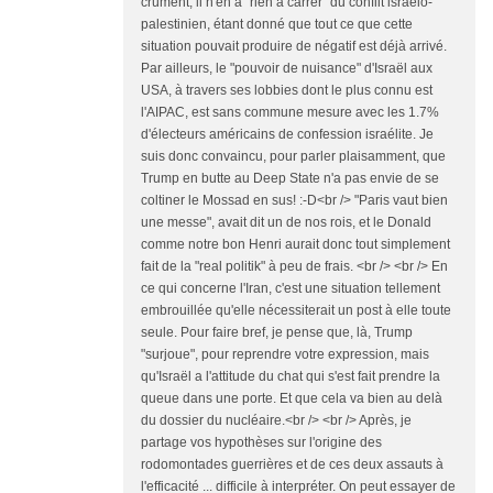
crûment, il n'en a "rien à carrer" du conflit israélo-
palestinien, étant donné que tout ce que cette
situation pouvait produire de négatif est déjà arrivé.
Par ailleurs, le "pouvoir de nuisance" d'Israël aux
USA, à travers ses lobbies dont le plus connu est
l'AIPAC, est sans commune mesure avec les 1.7%
d'électeurs américains de confession israélite. Je
suis donc convaincu, pour parler plaisamment, que
Trump en butte au Deep State n'a pas envie de se
coltiner le Mossad en sus! :-D<br /> "Paris vaut bien
une messe", avait dit un de nos rois, et le Donald
comme notre bon Henri aurait donc tout simplement
fait de la "real politik" à peu de frais. <br /> <br /> En
ce qui concerne l'Iran, c'est une situation tellement
embrouillée qu'elle nécessiterait un post à elle toute
seule. Pour faire bref, je pense que, là, Trump
"surjoue", pour reprendre votre expression, mais
qu'Israël a l'attitude du chat qui s'est fait prendre la
queue dans une porte. Et que cela va bien au delà
du dossier du nucléaire.<br /> <br /> Après, je
partage vos hypothèses sur l'origine des
rodomontades guerrières et de ces deux assauts à
l'efficacité ... difficile à interpréter. On peut essayer de