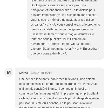
revenant sur les chroniques du grand jeu de la pub
Booking dans tous les sens paralysant ma
navigation et rendant la visite du site difficile pour
pas dire impossible.<br /> La solution dans ce cas :
vider le cache mémoire du navigateur (ou utiliser
ccleaner..).<br /> Je vous conseillerais si le problème
persiste d'installer un autre navigateur que vous
utiliserez seulement pour le blog ou d'autres site
"sûr" càd sans publicité.<br /> Exemple de
navigateurs : Chrome, Firefox, Opera, Internet
explorer, Safari notamment.<br /> <br /> En espérant
que cela vous aide,<br /> P.
M
Marco
17/04/2018 15:16
Une pensée lancinante hante mes réflexions : une entente
plus ou moins tacite entre Poutine et Trump...<br /> <br /> Je
n'ai jamais considéré Trump, ni comme un imbécile, ni
comme un fou fantasque et j'ai l'impression qu'en précipitant
cette agression absurde, il surjoue le jeu du deep state, en le
poussant du côté où il penche, en le poussant à la faute