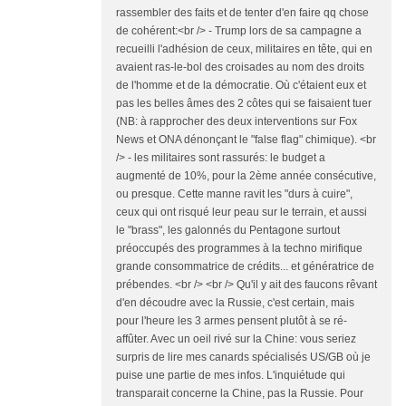
rassembler des faits et de tenter d'en faire qq chose
de cohérent:<br /> - Trump lors de sa campagne a
recueilli l'adhésion de ceux, militaires en tête, qui en
avaient ras-le-bol des croisades au nom des droits
de l'homme et de la démocratie. Où c'étaient eux et
pas les belles âmes des 2 côtes qui se faisaient tuer
(NB: à rapprocher des deux interventions sur Fox
News et ONA dénonçant le "false flag" chimique). <br
/> - les militaires sont rassurés: le budget a
augmenté de 10%, pour la 2ème année consécutive,
ou presque. Cette manne ravit les "durs à cuire",
ceux qui ont risqué leur peau sur le terrain, et aussi
le "brass", les galonnés du Pentagone surtout
préoccupés des programmes à la techno mirifique
grande consommatrice de crédits... et génératrice de
prébendes. <br /> <br /> Qu'il y ait des faucons rêvant
d'en découdre avec la Russie, c'est certain, mais
pour l'heure les 3 armes pensent plutôt à se ré-
affûter. Avec un oeil rivé sur la Chine: vous seriez
surpris de lire mes canards spécialisés US/GB où je
puise une partie de mes infos. L'inquiétude qui
transparait concerne la Chine, pas la Russie. Pour