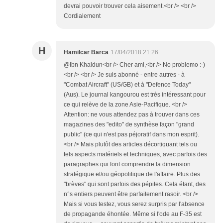
devrai pouvoir trouver cela aisement.<br /> <br />
Cordialement
H
Hamilcar Barca
17/04/2018 21:26
@Ibn Khaldun<br /> Cher ami,<br /> No problemo :-)
<br /> <br /> Je suis abonné - entre autres - à
"Combat Aircraft" (US/GB) et à "Defence Today"
(Aus). Le journal kangourou est très intéressant pour
ce qui relève de la zone Asie-Pacifique. <br />
Attention: ne vous attendez pas à trouver dans ces
magazines des "edito" de synthèse façon "grand
public" (ce qui n'est pas péjoratif dans mon esprit).
<br /> Mais plutôt des articles décortiquant tels ou
tels aspects matériels et techniques, avec parfois des
paragraphes qui font comprendre la dimension
stratégique et/ou géopolitique de l'affaire. Plus des
"brèves" qui sont parfois des pépites. Cela étant, des
n°s entiers peuvent être parfaitement rasoir. <br />
Mais si vous testez, vous serez surpris par l'absence
de propagande éhontée. Même si l'ode au F-35 est