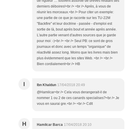
de rigueur .... souvent assortie de brèves relatant ses
derniers déboires!<br /> <br /> Après, à vous de
réunir les morceaux.<br /> Pour citer un exemple:
une partie de ce que je raconte sur les TU-22M
"Backfire" et leur doctrine - passée - d'emploi est
sortie de là, bout après bout et année après année.
L'autre partie venant d'autres sources que je garde
pour moi :-)<br /> <br /> Seul PB: ce sont de gros
journaux et donc avec un temps "organique" de
réactivité assez long. Moins que les livres mais bien
plus évidemment que les sites Web. <br /> <br />
Bien cordialement<br /> HB
I
Ibn Khaldun
17/04/2018 20:49
@Hamilcar<br /> Cela vous derangerait-il de
nommer 1 ou 2 de ces canards specialises?<br /> Je
vous en saurai gre.<br /> <br /> Cdlt
H
Hamilcar Barca
17/04/2018 20:10