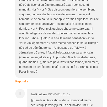
inadmissible, de manière à créer des prétextes pour le
décrédibiliser et en être débarrassé avant son second
mandat... <br /> <br /> Ses discours guerriers me semblent
surjoués, comme d'ailleurs celui de Poutine, menaçant
l'Amérique de sa nouvelle panoplie d'armes high tech, lors de
son dernier discours devant les députés Russes le mois
dernier... <br /> Pour moi, quelque chose ne cadre pas, ni
avec l'intelligence de ces deux personnages, ni avec leur
fonction...<br /> Quelqu'un a-t-il la même sensation ?<br />
<br /> J'ai également eu cette même pensée lorsque Trump a
décidé de déménager son Ambassade de Tel Aviv à
Jérusalem... Certes, il flattait l'électorat sioniste américain
(chrétien évangéliste et juif : plus de 50 millions d'électeurs,
quand-même !...), mais ce pavé n'est-il pas tombé, finalement,
dans la mare israélienne plutôt que du côté du Hamas et des
Palestiniens ?
Répondre
I
Ibn Khaldun
19/04/2018 20:17
@Hamilcar Barca<br /> <br /> Bonsoir et merci
beaucoup, je vais y jeter un oeil novice.<br /> Je