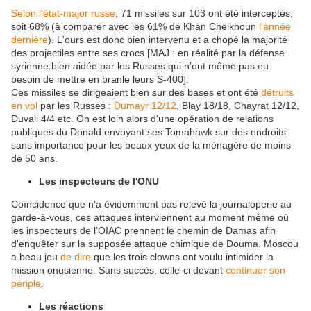
Selon l'état-major russe
, 71 missiles sur 103 ont été interceptés,
soit 68% (à comparer avec les 61% de Khan Cheikhoun
l'année
dernière
). L'ours est donc bien intervenu et a chopé la majorité
des projectiles entre ses crocs [MAJ : en réalité par la défense
syrienne bien aidée par les Russes qui n'ont même pas eu
besoin de mettre en branle leurs S-400].
Ces missiles se dirigeaient bien sur des bases et ont été
détruits
en vol
par les Russes :
Dumayr 12/12
, Blay 18/18, Chayrat 12/12,
Duvali 4/4 etc. On est loin alors d'une opération de relations
publiques du Donald envoyant ses Tomahawk sur des endroits
sans importance pour les beaux yeux de la ménagère de moins
de 50 ans.
Les inspecteurs de l'ONU
Coïncidence que n'a évidemment pas relevé la journaloperie au
garde-à-vous, ces attaques interviennent au moment même où
les inspecteurs de l'OIAC prennent le chemin de Damas afin
d'enquêter sur la supposée attaque chimique de Douma. Moscou
a beau jeu
de dire
que les trois clowns ont voulu intimider la
mission onusienne. Sans succès, celle-ci devant
continuer son
périple
.
Les réactions