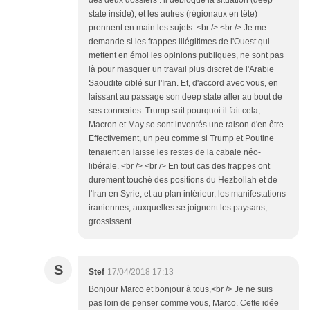
des deux dossiers : il débloque la situation (deep
state inside), et les autres (régionaux en tête)
prennent en main les sujets. <br /> <br /> Je me
demande si les frappes illégitimes de l'Ouest qui
mettent en émoi les opinions publiques, ne sont pas
là pour masquer un travail plus discret de l'Arabie
Saoudite ciblé sur l'Iran. Et, d'accord avec vous, en
laissant au passage son deep state aller au bout de
ses conneries. Trump sait pourquoi il fait cela,
Macron et May se sont inventés une raison d'en être.
Effectivement, un peu comme si Trump et Poutine
tenaient en laisse les restes de la cabale néo-
libérale. <br /> <br /> En tout cas des frappes ont
durement touché des positions du Hezbollah et de
l'Iran en Syrie, et au plan intérieur, les manifestations
iraniennes, auxquelles se joignent les paysans,
grossissent.
S
Stef
17/04/2018 17:13
Bonjour Marco et bonjour à tous,<br /> Je ne suis
pas loin de penser comme vous, Marco. Cette idée