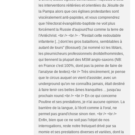
les interventions réitérées et orientées du Jésuite de
la Pampa alors que ces églises protestantes sont
viscéralement anti-papistes, et vous comprendrez
que l'électorat évangélisto-baptiste ne voit plus
forcément la Russie d'aujourd'hui comme la terre de
l'Antéchrist. <br /> <br /> - "Restait cette redoutable
infanterie [...] dont les gros bataillons, semblables à
autant de tours" (Bossuet): j'ai nommé ici les libtars,
les pleurnicheurs professionnels droitdelhommistes,
qui tiennent la plupart des MSM anglo-saxons (NB:
en France c'est 100%, dont pas la peine de faire de
l'analyse de textes).<br /> Très sincèrement, je pense
que le circus auquel on vient d'assister, avec un
underground qu'on ne connaîtra jamais, était destiné
à faire tenir ces belles âmes tranquilles ... jusqu'au
prochain round.<br /> <br /> En ce qui concerne
Poutine et ses prestations, je n'ai aucune opinion. La
barrière de la langue, à l'écrit comme à l'oral, ne
permet pas grand'chose sinon rien. <br /> <br />
Enfin, bien que ce ne soit pas l'objet de nos
interrogations, reste notre freluquet drivé par sa
momie et ses prestations diverses et variées, dont la