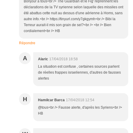
Bonjour à tous<br /> The Guardian et le Fig' reprennent les
déclarations de la TV syrienne selon laquelle des missiles ont
été abattus cette nuit au dessus d'une aérienne à Homs, sans
autre info.<br /> https://tinyurl.com/y7gkgymh<br /> Bibi la
Terreur aurait-il mis son grain de sel?<br /> <br /> Bien
cordialement<br /> HB
Répondre
A
Alaric
17/04/2018 18:58
La situation est confuse , certaines sources parlent
de réelles frappes israeliennes, d'autres de fausses
alertes
H
Hamilcar Barca
17/04/2018 12:54
@tous<br /> Fausse alerte, d'après les Syriens<br />
HB