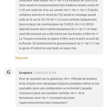
contredire cette réalité <br /> <br /> La livraison de S300 à la
Syrie serait un bouleversement des relations Israelo-russe<br
/> Et une onde de choc au Levant <br /> <br /> <br /> D’après
certaines sources le shoot du F16 serait un message passé
suite au tir sur le SU-25<br /> Là nous sommes typiquement
dans la façon de communiquer de l’URSS.<br /> (L’URSS
était très bonne dans maints domaines)<br /> <br /> Un deal
avait été proposé qui a été refusé par les Kurdes d’Afrin<br />
La Turquie a envahie la région d’Afrin avec le plein accord de
la Russie. Et certainement le gouvernement.<br /> <br /> C’est
le genre d’endroit où une faute se paye cher.
Répondre
G
Grognard
17/04/2018 22:09
Pour se recentrer sur le grand jeu.<br /> Période de troubles
et de risques avec dérapages toujours possibles même si non
souhaités dans une configuration ou la divinité s'appelle
croissance pose une question centrale.<br /> Je la
formulerais ainsi:<br /> Comment sécuriser
l'approvisionnement des ressources?