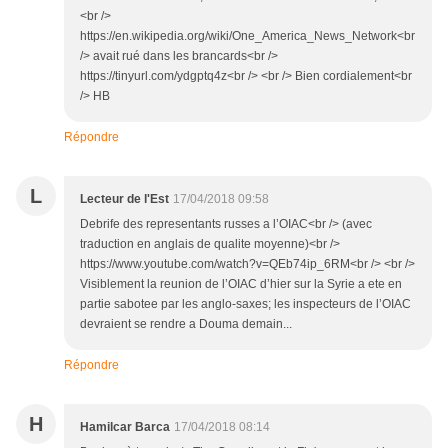
<br />
https://en.wikipedia.org/wiki/One_America_News_Network<br
/> avait rué dans les brancards<br />
https://tinyurl.com/ydgptq4z<br /> <br /> Bien cordialement<br
/> HB
Répondre
L
Lecteur de l'Est
17/04/2018 09:58
Debrife des representants russes a l’OIAC<br /> (avec
traduction en anglais de qualite moyenne)<br />
https://www.youtube.com/watch?v=QEb74ip_6RM<br /> <br />
Visiblement la reunion de l’OIAC d’hier sur la Syrie a ete en
partie sabotee par les anglo-saxes; les inspecteurs de l’OIAC
devraient se rendre a Douma demain...
Répondre
H
Hamilcar Barca
17/04/2018 08:14