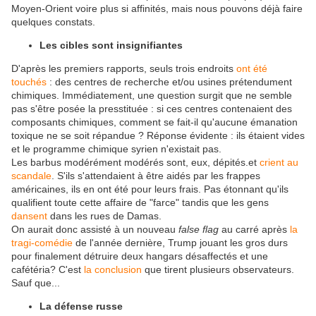
Moyen-Orient voire plus si affinités, mais nous pouvons déjà faire
quelques constats.
Les cibles sont insignifiantes
D'après les premiers rapports, seuls trois endroits
ont été
touchés
: des centres de recherche et/ou usines prétendument
chimiques. Immédiatement, une question surgit que ne semble
pas s'être posée la presstituée : si ces centres contenaient des
composants chimiques, comment se fait-il qu'aucune émanation
toxique ne se soit répandue ? Réponse évidente : ils étaient vides
et le programme chimique syrien n'existait pas.
Les barbus modérément modérés sont, eux, dépités.et
crient au
scandale
. S'ils s'attendaient à être aidés par les frappes
américaines, ils en ont été pour leurs frais. Pas étonnant qu'ils
qualifient toute cette affaire de "farce" tandis que les gens
dansent
dans les rues de Damas.
On aurait donc assisté à un nouveau
false flag
au carré après
la
tragi-comédie
de l'année dernière, Trump jouant les gros durs
pour finalement détruire deux hangars désaffectés et une
cafétéria? C'est
la conclusion
que tirent plusieurs observateurs.
Sauf que...
La défense russe