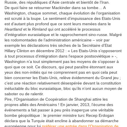
Russie, des républiques d’Asie centrale et bientôt de l’Iran.
De quoi faire se retourner Mackinder dans sa tombe… A
Washington, chaque sommet, chaque évolution de l’organisation
est scruté à la loupe. Le sentiment d’impuissance des Etats-Unis
est d’autant plus profond que ce sont leurs menées dans le
Heartland
et le
Rimland
qui ont accéléré le processus
d’intégration eurasiatique et le rapprochement sino-russe. Malgré
les rodomontades de l’administration américaine – voir par
exemple les déclarations très sèches de la Secrétaire d’Etat
Hillary Clinton en décembre 2012 : « Les Etats-Unis s’opposeront
à tout processus d'intégration dans l'espace postsoviétique » -,
Washington n’a tout simplement pas les moyens de s’opposer à
quoi que ce soit. Ce discours, qui peut paraître étonnant aux
yeux des non-initiés qui ne comprennent pas en quoi cela peut
bien concerner les Etats-Unis, relève évidemment du Grand jeu ;
c’est une réaction relativement désespérée devant la constitution
inéluctable du bloc eurasiatique, bloc qu’ils n’ont aucun moyen de
saboter ou de ralentir.
Pire, l’Organisation de Coopération de Shanghai attire les
propres alliés des Américains ! En janvier, 2013, l’écume des
événements a fait passer à peu près inaperçue une véritable
bombe géopolitique : le premier ministre turc Recep Erdogan
déclara que la Turquie était encline à abandonner sa démarche
européenne pour lui
préférer une entrée dans l'Organisation de