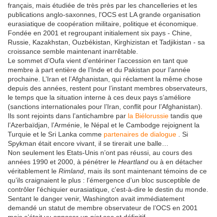
français, mais étudiée de très près par les chancelleries et les
publications anglo-saxonnes, l'OCS est LA grande organisation
eurasiatique de coopération militaire, politique et économique.
Fondée en 2001 et regroupant initialement six pays - Chine,
Russie, Kazakhstan, Ouzbékistan, Kirghizistan et Tadjikistan - sa
croissance semble maintenant inarrêtable.
Le sommet d’Oufa vient d’entériner l’accession en tant que
membre à part entière de l’Inde et du Pakistan pour l’année
prochaine. L’Iran et l’Afghanistan, qui réclament la même chose
depuis des années, restent pour l’instant membres observateurs,
le temps que la situation interne à ces deux pays s’améliore
(sanctions internationales pour l’Iran, conflit pour l’Afghanistan).
Ils sont rejoints dans l’antichambre par
la Biélorussie
tandis que
l’Azerbaïdjan, l’Arménie, le Népal et le Cambodge rejoignent la
Turquie et le Sri Lanka comme
partenaires de dialogue
. Si
Spykman était encore vivant, il se tirerait une balle…
Non seulement les Etats-Unis n’ont pas réussi, au cours des
années 1990 et 2000, à pénétrer le
Heartland
ou à en détacher
véritablement le
Rimland
, mais ils sont maintenant témoins de ce
qu’ils craignaient le plus : l’émergence d’un bloc susceptible de
contrôler l'échiquier eurasiatique, c'est-à-dire le destin du monde.
Sentant le danger venir, Washington avait immédiatement
demandé un statut de membre observateur de l’OCS en 2001