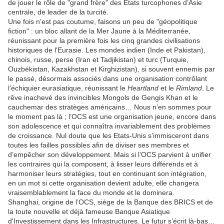
de jouer le rôle de "grand frère" des Etats turcophones d’Asie
centrale, de leader de la turcité.
Une fois n’est pas coutume, faisons un peu de "géopolitique
fiction" : un bloc allant de la Mer Jaune à la Méditerranée,
réunissant pour la première fois les cinq grandes civilisations
historiques de l'Eurasie. Les mondes indien (Inde et Pakistan),
chinois, russe, perse (Iran et Tadjikistan) et turc (Turquie,
Ouzbékistan, Kazakhstan et Kirghizistan), si souvent ennemis par
le passé, désormais associés dans une organisation contrôlant
l’échiquier eurasiatique, réunissant le
Heartland
et le
Rimland
. Le
rêve inachevé des invincibles Mongols de Gengis Khan et le
cauchemar des stratèges américains… Nous n’en sommes pour
le moment pas là ; l’OCS est une organisation jeune, encore dans
son adolescence et qui connaîtra invariablement des problèmes
de croissance. Nul doute que les Etats-Unis s’immisceront dans
toutes les failles possibles afin de diviser ses membres et
d’empêcher son développement. Mais si l’OCS parvient à unifier
les contraires qui la composent, à lisser leurs différends et à
harmoniser leurs stratégies, tout en continuant son intégration,
en un mot si cette organisation devient adulte, elle changera
vraisemblablement la face du monde et le dominera.
Shanghai, origine de l’OCS, siège de la Banque des BRICS et de
la toute nouvelle et déjà fameuse Banque Asiatique
d'Investissement dans les Infrastructures. Le futur s’écrit là-bas…