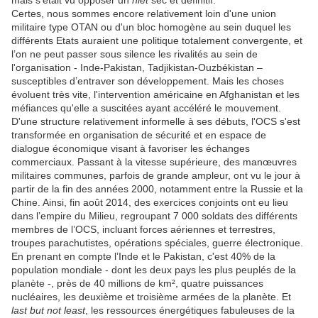
mais s’était vu opposer un
niet
sec et définitif.
Certes, nous sommes encore relativement loin d'une union
militaire type OTAN ou d'un bloc homogène au sein duquel les
différents Etats auraient une politique totalement convergente, et
l’on ne peut passer sous silence les rivalités au sein de
l'organisation - Inde-Pakistan, Tadjikistan-Ouzbékistan –
susceptibles d’entraver son développement. Mais les choses
évoluent très vite, l'intervention américaine en Afghanistan et les
méfiances qu'elle a suscitées ayant accéléré le mouvement.
D'une structure relativement informelle à ses débuts, l'OCS s'est
transformée en organisation de sécurité et en espace de
dialogue économique visant à favoriser les échanges
commerciaux. Passant à la vitesse supérieure, des manœuvres
militaires communes, parfois de grande ampleur, ont vu le jour à
partir de la fin des années 2000, notamment entre la Russie et la
Chine. Ainsi, fin août 2014, des exercices conjoints ont eu lieu
dans l’empire du Milieu, regroupant 7 000 soldats des différents
membres de l’OCS, incluant forces aériennes et terrestres,
troupes parachutistes, opérations spéciales, guerre électronique.
En prenant en compte l’Inde et le Pakistan, c'est 40% de la
population mondiale - dont les deux pays les plus peuplés de la
planète -, près de 40 millions de km², quatre puissances
nucléaires, les deuxième et troisième armées de la planète. Et
last but not least
, les ressources énergétiques fabuleuses de la