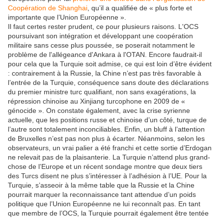
Coopération de Shanghai
, qu’il a qualifiée de « plus forte et
importante que l’Union Européenne ».
Il faut certes rester prudent, ce pour plusieurs raisons. L'OCS
poursuivant son intégration et développant une coopération
militaire sans cesse plus poussée, se poserait notamment le
problème de l'allégeance d'Ankara à l'OTAN. Encore faudrait-il
pour cela que la Turquie soit admise, ce qui est loin d’être évident
: contrairement à la Russie, la Chine n’est pas très favorable à
l’entrée de la Turquie, conséquence sans doute des déclarations
du premier ministre turc qualifiant, non sans exagérations, la
répression chinoise au Xinjiang turcophone en 2009 de «
génocide ». On constate également, avec la crise syrienne
actuelle, que les positions russe et chinoise d’un côté, turque de
l’autre sont totalement inconciliables. Enfin, un bluff à l’attention
de Bruxelles n’est pas non plus à écarter. Néanmoins, selon les
observateurs, un vrai palier a été franchi et cette sortie d’Erdogan
ne relevait pas de la plaisanterie. La Turquie n’attend plus grand-
chose de l’Europe et un récent sondage montre que deux tiers
des Turcs disent ne plus s’intéresser à l’adhésion à l’UE. Pour la
Turquie, s’asseoir à la même table que la Russie et la Chine
pourrait marquer la reconnaissance tant attendue d’un poids
politique que l’Union Européenne ne lui reconnaît pas. En tant
que membre de l’OCS, la Turquie pourrait également être tentée