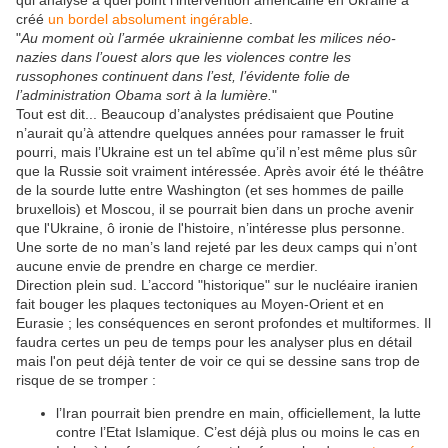
qui analyse à quel point l’intervention américaine en Ukraine a
créé
un bordel absolument ingérable
.
"
Au moment où l’armée ukrainienne combat les milices néo-
nazies dans l’ouest alors que les violences contre les
russophones continuent dans l’est, l’évidente folie de
l’administration Obama sort à la lumière.
"
Tout est dit... Beaucoup d’analystes prédisaient que Poutine
n’aurait qu’à attendre quelques années pour ramasser le fruit
pourri, mais l’Ukraine est un tel abîme qu’il n’est même plus sûr
que la Russie soit vraiment intéressée. Après avoir été le théâtre
de la sourde lutte entre Washington (et ses hommes de paille
bruxellois) et Moscou, il se pourrait bien dans un proche avenir
que l'Ukraine, ô ironie de l'histoire, n’intéresse plus personne.
Une sorte de no man’s land rejeté par les deux camps qui n’ont
aucune envie de prendre en charge ce merdier.
Direction plein sud. L’accord "historique" sur le nucléaire iranien
fait bouger les plaques tectoniques au Moyen-Orient et en
Eurasie ; les conséquences en seront profondes et multiformes. Il
faudra certes un peu de temps pour les analyser plus en détail
mais l'on peut déjà tenter de voir ce qui se dessine sans trop de
risque de se tromper :
l’Iran pourrait bien prendre en main, officiellement, la lutte
contre l’Etat Islamique. C’est déjà plus ou moins le cas en