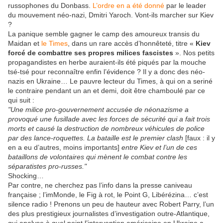
russophones du Donbass.
L’ordre en a été donné
par le leader
du mouvement néo-nazi, Dmitri Yaroch. Vont-ils marcher sur Kiev
?
La panique semble gagner le camp des amoureux transis du
Maidan et
le Times
, dans un rare accès d’honnêteté, titre «
Kiev
forcé de combattre ses propres milices fascistes
». Nos petits
propagandistes en herbe auraient-ils été piqués par la mouche
tsé-tsé pour reconnaître enfin l’évidence ? Il y a donc des néo-
nazis en Ukraine… Le pauvre lecteur du Times, à qui on a seriné
le contraire pendant un an et demi, doit être chamboulé par ce
qui suit :
"Une milice pro-gouvernement accusée de néonazisme a
provoqué une fusillade avec les forces de sécurité qui a fait trois
morts et causé la destruction de nombreux véhicules de police
par des lance-roquettes. La bataille est le premier clash
[faux : il y
en a eu d’autres, moins importants]
entre Kiev et l’un de ces
bataillons de volontaires qui mènent le combat contre les
séparatistes pro-russes."
Shocking…
Par contre, ne cherchez pas l’info dans la presse caniveau
française ; l’imMonde, le Fig à rot, le Point G, Libérézina… c’est
silence radio ! Prenons un peu de hauteur avec Robert Parry, l’un
des plus prestigieux journalistes d’investigation outre-Atlantique,