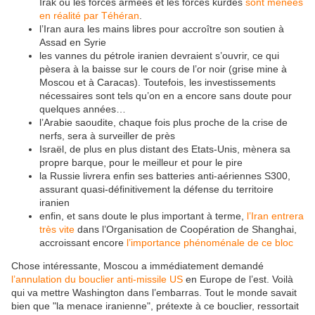
Irak où les forces armées et les forces kurdes
sont menées
en réalité par Téhéran
.
l’Iran aura les mains libres pour accroître son soutien à
Assad en Syrie
les vannes du pétrole iranien devraient s’ouvrir, ce qui
pèsera à la baisse sur le cours de l’or noir (grise mine à
Moscou et à Caracas). Toutefois, les investissements
nécessaires sont tels qu’on en a encore sans doute pour
quelques années…
l’Arabie saoudite, chaque fois plus proche de la crise de
nerfs, sera à surveiller de près
Israël, de plus en plus distant des Etats-Unis, mènera sa
propre barque, pour le meilleur et pour le pire
la Russie livrera enfin ses batteries anti-aériennes S300,
assurant quasi-définitivement la défense du territoire
iranien
enfin, et sans doute le plus important à terme,
l’Iran entrera
très vite
dans l’Organisation de Coopération de Shanghai,
accroissant encore
l’importance phénoménale de ce bloc
Chose intéressante, Moscou a immédiatement demandé
l’annulation du bouclier anti-missile US
en Europe de l’est. Voilà
qui va mettre Washington dans l’embarras. Tout le monde savait
bien que "la menace iranienne", prétexte à ce bouclier, ressortait