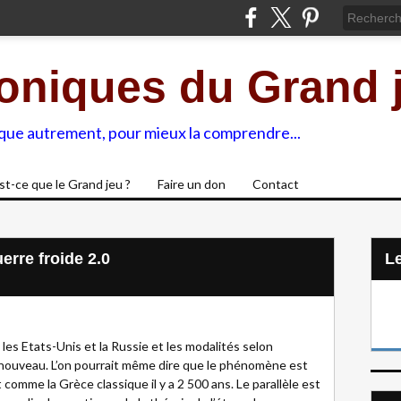
oniques du Grand 
ique autrement, pour mieux la comprendre...
st-ce que le Grand jeu ?
Faire un don
Contact
rre froide 2.0
L
 les Etats-Unis et la Russie et les modalités selon
s nouveau. L’on pourrait même dire que le phénomène est
omme la Grèce classique il y a 2 500 ans. Le parallèle est