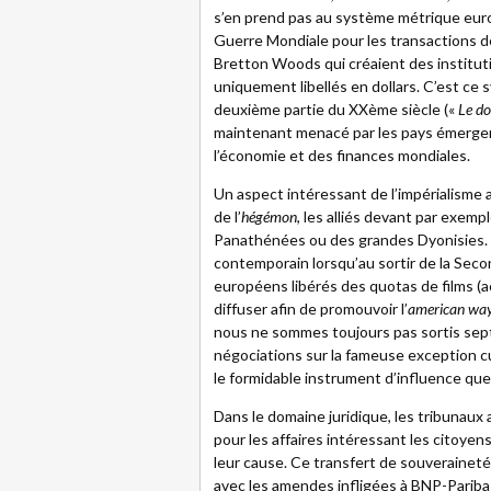
s’en prend pas au système métrique euro
Guerre Mondiale pour les transactions d
Bretton Woods qui créaient des institut
uniquement libellés en dollars. C’est ce
deuxième partie du XXème siècle («
Le do
maintenant menacé par les pays émergent
l’économie et des finances mondiales.
Un aspect intéressant de l’impérialisme a
de l’
hégémon
, les alliés devant par exemp
Panathénées ou des grandes Dyonisies. L
contemporain lorsqu’au sortir de la Sec
européens libérés des quotas de films (
diffuser afin de promouvoir l’
american way 
nous ne sommes toujours pas sortis sept 
négociations sur la fameuse exception c
le formidable instrument d’influence que
Dans le domaine juridique, les tribunau
pour les affaires intéressant les citoyens
leur cause. Ce transfert de souveraineté j
avec les amendes infligées à BNP-Pariba