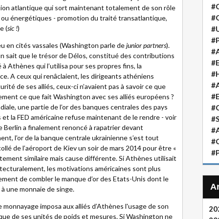
#
sation atlantique qui sort maintenant totalement de son rôle
#
u énergétiques - promotion du traité transatlantique,
e (
sic !
)
#
#P
eu en cités vassales (Washington parle de
junior partners
).
#A
n sait que le trésor de Délos, constitué des contributions
#
 à Athènes qui l’utilisa pour ses propres fins, la
#H
e. A ceux qui renâclaient, les dirigeants athéniens
#A
rité de ses alliés, ceux-ci n’avaient pas à savoir ce que
#
tement ce que fait Washington avec ses alliés européens ?
ale, une partie de l’or des banques centrales des pays
#
et la FED américaine refuse maintenant de le rendre - voir
#S
ue Berlin a finalement renoncé à rapatrier devant
#A
nt, l’or de la banque centrale ukrainienne s’est tout
#
ollé de l’aéroport de Kiev un soir de mars 2014 pour être «
#P
ment similaire mais cause différente. Si Athènes utilisait
chitecturalement, les motivations américaines sont plus
plement de combler le manque d’or des Etats-Unis dont le
r à une monnaie de singe.
 le monnayage imposa aux alliés d’Athènes l'usage de son
20
 que de ses unités de poids et mesures. Si Washington ne