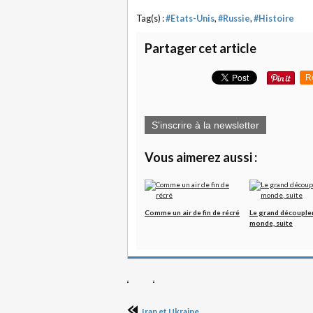
Tag(s) :
#Etats-Unis
,
#Russie
,
#Histoire
Partager cet article
R
S'inscrire à la newsletter
Vous aimerez aussi :
Comme un air de fin de récré
Le grand découple
monde, suite
Iran et Ukraine