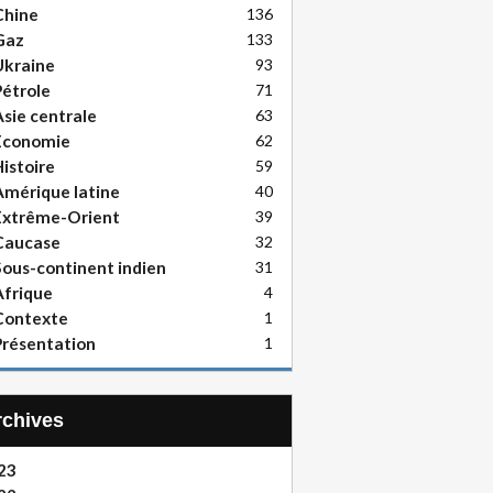
Chine
136
Gaz
133
Ukraine
93
étrole
71
sie centrale
63
Economie
62
istoire
59
mérique latine
40
Extrême-Orient
39
Caucase
32
ous-continent indien
31
frique
4
Contexte
1
résentation
1
Archives
23