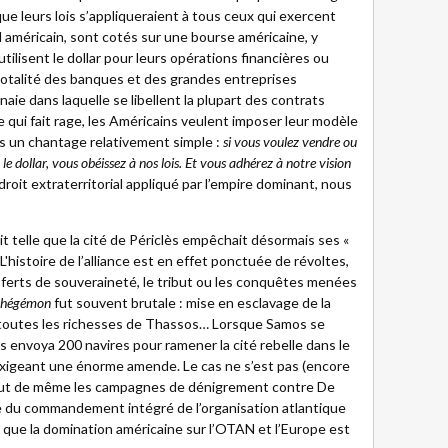
ue leurs lois s’appliqueraient à tous ceux qui exercent
ol américain, sont cotés sur une bourse américaine, y
ilisent le dollar pour leurs opérations financières ou
 totalité des banques et des grandes entreprises
naie dans laquelle se libellent la plupart des contrats
qui fait rage, les Américains veulent imposer leur modèle
ers un chantage relativement simple :
si vous voulez vendre ou
 le dollar, vous obéissez à nos lois. Et vous adhérez à notre vision
roit extraterritorial appliqué par l’empire dominant, nous
 telle que la cité de Périclès empêchait désormais ses «
 L'histoire de l’alliance est en effet ponctuée de révoltes,
ferts de souveraineté, le tribut ou les conquêtes menées
hégémon
fut souvent brutale : mise en esclavage de la
 toutes les richesses de Thassos… Lorsque Samos se
s envoya 200 navires pour ramener la cité rebelle dans le
exigeant une énorme amende. Le cas ne s’est pas (encore
out de même les campagnes de dénigrement contre De
ance du commandement intégré de l’organisation atlantique
rs que la domination américaine sur l’OTAN et l’Europe est