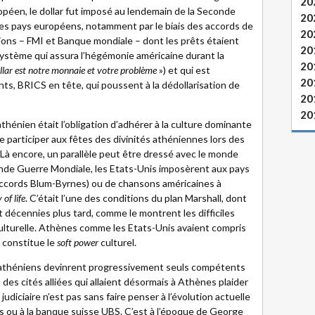
20
péen, le dollar fut imposé au lendemain de la Seconde
20
es pays européens, notamment par le biais des accords de
20
ions – FMI et Banque mondiale – dont les prêts étaient
20
 système qui assura l’hégémonie américaine durant la
20
llar est notre monnaie et votre problème
») et qui est
20
s, BRICS en tête, qui poussent à la dédollarisation de
20
20
thénien était l’obligation d’adhérer à la culture dominante
le participer aux fêtes des divinités athéniennes lors des
à encore, un parallèle peut être dressé avec le monde
onde Guerre Mondiale, les Etats-Unis imposèrent aux pays
accords Blum-Byrnes) ou de chansons américaines à
of life
. C’était l’une des conditions du plan Marshall, dont
décennies plus tard, comme le montrent les difficiles
ulturelle. Athènes comme les Etats-Unis avaient compris
 constitue le
soft power
culturel.
x athéniens devinrent progressivement seuls compétents
 des cités alliées qui allaient désormais à Athènes plaider
udiciaire n’est pas sans faire penser à l’évolution actuelle
s ou à la banque suisse UBS. C’est à l’époque de George