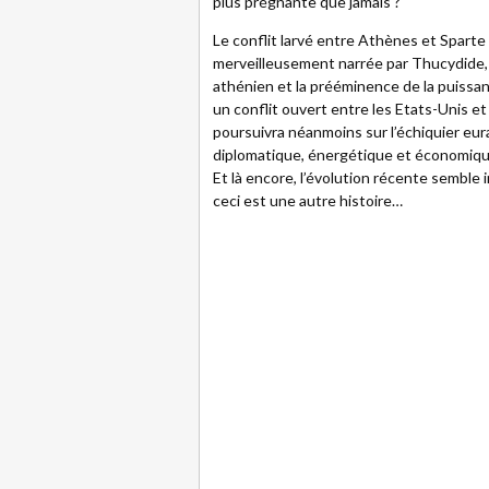
plus prégnante que jamais ?
Le conflit larvé entre Athènes et Spart
merveilleusement narrée par Thucydide, q
athénien et la prééminence de la puissan
un conflit ouvert entre les Etats-Unis et
poursuivra néanmoins sur l’échiquier eura
diplomatique, énergétique et économiq
Et là encore, l’évolution récente semble 
ceci est une autre histoire…