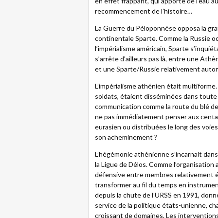
en effet frappant, qui apporte de l’eau au
recommencement de l’histoire…
La Guerre du Péloponnèse opposa la gran
continentale Sparte. Comme la Russie o
l’impérialisme américain, Sparte s’inquiét
s’arrête d’ailleurs pas là, entre une At
et une Sparte/Russie relativement autor
L’impérialisme athénien était multiforme.
soldats, étaient disséminées dans toute
communication comme la route du blé de S
ne pas immédiatement penser aux centai
eurasien ou distribuées le long des voie
son acheminement ?
L’hégémonie athénienne s’incarnait dans 
la Ligue de Délos. Comme l’organisation a
défensive entre membres relativement é
transformer au fil du temps en instrument
depuis la chute de l’URSS en 1991, donn
service de la politique états-unienne, ch
croissant de domaines. Les interventions