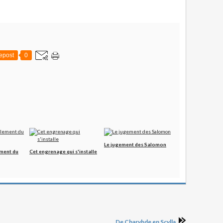
epost
0
Le jugement des Salomon
ment du
Cet engrenage qui s'installe
De Charybde en Scylla