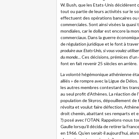
W. Bush, que les Etats-Unis décidèrent q
tout ou partie de leurs activités sur le s
effectuent des opérations bancaires ou ut
commerciales. Sont ainsi visées la quasi
mondiales, car le dollar est encore la mon
commerciaux. Dans la guerre économique 
de régulation juridique et le font à trav
produire aux Etats-Unis, si vous voulez utiliser
du monde
… Ces décisions, prémices d’un d
font en fait revenir 25 siècles en arrière.
La volonté hégémonique athénienne était
alliés » de rompre avec la Ligue de Délos.
les autres membres contestant les trans
au seul profit d’Athènes. La réaction de l’
population de Skyros, dépouillement de
révolta et voulut faire défection, Athène
droit chemin, abattant ses remparts et 
?) posé avec l’OTAN. Rappelons-nous t
Gaulle lorsqu’il décida de retirer la Fr
en 1966. Qu’en serait-il aujourd’hui, alo