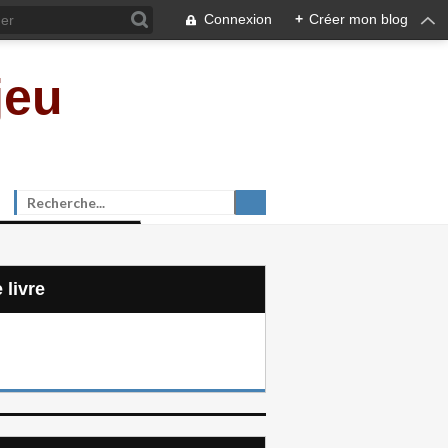
Connexion
+
Créer mon blog
jeu
e livre