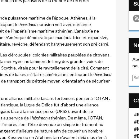
 moulin des partisans de la théorie de l’éternel
de puissance maritime de l’époque, Athènes, à la
ccupant le
heartland
eurasien voit avec méfiance
ait de l’impérialisme maritime athénien. L’analogie ne
hènes/Amérique démocratique, manipulatrice et expansive,
itaire, revêche, défendant hargneusement son pré carré.
 Les clérouquies, colonies militaires peuplées de citoyens-
Abo
 la mer Egée, notamment le long des grandes voies de
nou
cythie, vitale pour le ravitaillement de la cité. Comment
nes de bases militaires américaines entourant le
heartland
E
s de transport du pétrole moyen-oriental afin de sécuriser
m
a
i
une alliance militaire faisant fortement penser à l’OTAN :
l
tlantique, la Ligue de Délos fut d’abord une alliance
gaux face à la menace perse (URSS), avant de se
#R
 au service de l’
hégémon
athénien. De même, l’OTAN,
#E
e l’impression d’être devenue un simple instrument au
#
angeant d’ailleurs de nature afin de couvrir un nombre
#
 au Kosovo ou en Afghanistan n’avaient déjà plus rien à