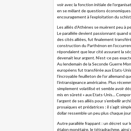
voir avec la fonction initiale de l’organi
en se mêlant de questions économiques o
encouragement à l’exploitation du schist
Les alliés d’Athènes se muèrent peu à p
Le parallèle devient passionnant quand o
des cités alliées, fut finalement transféré
construction du Parthénon en l’occurrenc
répondaient que leur cité assurant la sécu
devenait leur argent. N’est-ce pas exac
Au lendemain de la Seconde Guerre Mondi
européens fut transférée aux Etats-Unis 
l’incroyable feuilleton de l’or allemand q
l’intransigeance américaine. Plus récemme
simplement volatilisé et semble avoir déc
mis en sûreté » aux Etats-Unis… Comporte
l’argent de ses alliés pour s’embellir ar
prosaïques et prédatrices : il s’agit sim
dollar ressemble un peu plus chaque jou
Autre parallèle frappant : un décret sur
étalon monétaire, le tétradrachme, ainsi