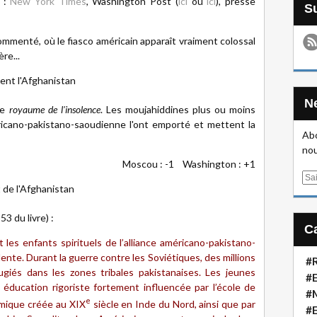
e :
New York Times
, Washington Post (
ici
ou
ici
), presse
commenté, où le fiasco américain apparaît vraiment colossal
re...
ent l'Afghanistan
le
royaume de l'insolence
. Les moujahiddines plus ou moins
ricano-pakistano-saoudienne l'ont emporté et mettent la
Abo
nou
Moscou : -1 Washington : +1
E
t de l'Afghanistan
m
a
3 du livre) :
i
l
 les enfants spirituels de l’alliance américano-pakistano-
nte. Durant la guerre contre les Soviétiques, des millions
#R
ugiés dans les zones tribales pakistanaises. Les jeunes
#E
éducation rigoriste fortement influencée par l’école de
#
e
amique créée au XIX
siècle en Inde du Nord, ainsi que par
#