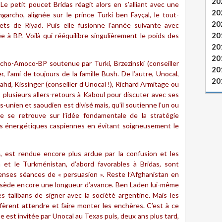
20
Le petit poucet Bridas réagit alors en s’alliant avec une
20
archo, alignée sur le prince Turki ben Fayçal, le tout-
20
ets de Riyad. Puis elle fusionne l’année suivante avec
20
e à BP. Voilà qui rééquilibre singulièrement le poids des
20
20
archo-Amoco-BP soutenue par Turki, Brzezinski (conseiller
20
 l’ami de toujours de la famille Bush. De l’autre, Unocal,
20
Fahd, Kissinger (conseiller d’Unocal !), Richard Armitage ou
 plusieurs allers-retours à Kaboul pour discuter avec ses
s-unien et saoudien est divisé mais, qu’il soutienne l’un ou
nde se retrouve sur l’idée fondamentale de la stratégie
ses énergétiques caspiennes en évitant soigneusement le
, est rendue encore plus ardue par la confusion et les
n et le Turkménistan, d’abord favorables à Bridas, sont
enses séances de « persuasion ». Reste l’Afghanistan en
possède encore une longueur d’avance. Ben Laden lui-même
s talibans de signer avec la société argentine. Mais les
èrent attendre et faire monter les enchères. C’est à ce
 est invitée par Unocal au Texas puis, deux ans plus tard,