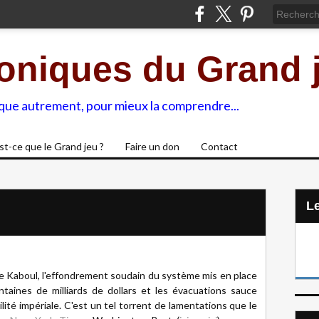
oniques du Grand 
ique autrement, pour mieux la comprendre...
st-ce que le Grand jeu ?
Faire un don
Contact
L
 Kaboul, l'effondrement soudain du système mis en place
aines de milliards de dollars et les évacuations sauce
lité impériale. C'est un tel torrent de lamentations que le