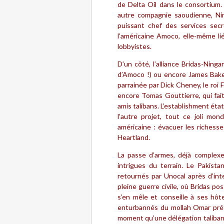
de Delta Oil dans le consortium. 
autre compagnie saoudienne, Ning
puissant chef des services secr
l’américaine Amoco, elle-même lié
lobbyistes.
D’un côté, l’alliance Bridas-Ning
d’Amoco !) ou encore James Baker,
parrainée par Dick Cheney, le roi 
encore Tomas Gouttierre, qui fait
amis talibans. L’establishment état
l’autre projet, tout ce joli mo
américaine : évacuer les riches
Heartland.
La passe d’armes, déjà complexe
intrigues du terrain. Le Pakista
retournés par Unocal après d’int
pleine guerre civile, où Bridas 
s’en mêle et conseille à ses hôte
enturbannés du mollah Omar préf
moment qu’une délégation talibane