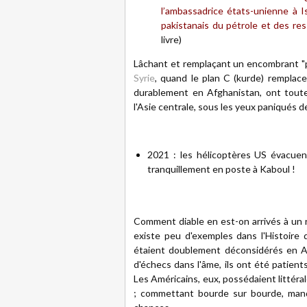
l’ambassadrice états-unienne à 
pakistanais du pétrole et des re
livre)
Lâchant et remplaçant un encombrant "
Syrie
, quand le plan C (kurde) remplace
durablement en Afghanistan, ont toute
l'Asie centrale, sous les yeux paniqués de
2021 : les hélicoptères US évacue
tranquillement en poste à Kaboul !
Comment diable en est-on arrivés à un r
existe peu d'exemples dans l'Histoire
étaient doublement déconsidérés en Afg
d'échecs dans l'âme, ils ont été patient
Les Américains, eux, possédaient littéra
; commettant bourde sur bourde, manqu