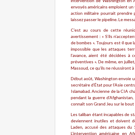
intervention de Washington en Afg
envoyés américains emploient un t
action militaire pourrait prendre
laissez passer le pipeline. Le mess
C’est au cours de cette réunio
avertissement : « S’ils n’accepten
de bombes ». Toujours est-il que la
impossible que les attaques ter
l’avance, aient été décidées à 
préventives ». De même, en juille
Massoud, ce qu’ils ne réussiront à
Début août, Washington envoie une
secrétaire d’État pour l’Asie cent
Islamabad. Ancienne de la CIA cha
pendant la guerre d’Afghanistan,
connaît son Grand Jeu sur le bout d
Les taliban étant incapables de sta
deviennent inutiles et doivent do
Laden, accusé des attaques du 
L’intervention américaine en A