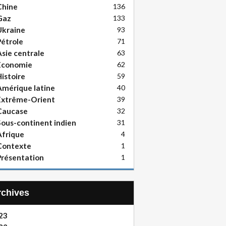
Chine
136
Gaz
133
Ukraine
93
étrole
71
sie centrale
63
Economie
62
istoire
59
mérique latine
40
Extrême-Orient
39
Caucase
32
ous-continent indien
31
frique
4
Contexte
1
résentation
1
Archives
23