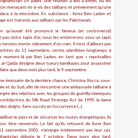
hanistan. En juillet, une réunion a lieu à Berlin, où les
on menaçant vis-à-vis des talibans et préviennent qu’une
 place à la mioctobre. En substance : livrez Ben Laden et
age est transmis aux talibans par les Pakistanais.
n qu’aurait été prononcé le fameux (et controversé)
t pas notre tapis d’or, nous les enterrerons sous un tapis
 tension monte clairement d’un cran. Il n’est d’ailleurs pas
roristes du 11 septembre, certes planifiées longtemps à
ce moment-là par Ben Laden, en tant que « représailles
t, al-Qaida désigne deux tueurs kamikazes pour assassiner
 faire que deux mois plus tard, le 9 septembre.
 émissaire de la dernière chance, Christina Rocca, sous-
rale et du Sud, afin de rencontrer une ambassade talibane à
rgée des relations avec les groupes de guérilla islamiques
 corédactrice du Silk Road Strategy Act de 1999, la dame
es doigts. Sans succès en l’occurrence (...)
biliser le pays et de sécuriser les routes énergétiques, ils
nc être renversés. Le fait qu’ils refusent de livrer Ben
11 septembre 2001, n’arrange évidemment pas leur cas.
fghanistan débute le 7 octobre. Deux jours plus tard,