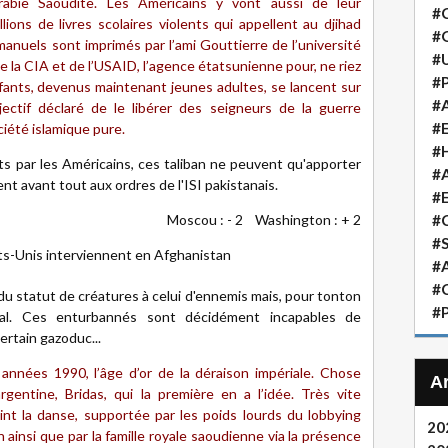
rabie Saoudite. Les Américains y vont aussi de leur
#
lions de livres scolaires violents qui appellent au djihad
#
anuels sont imprimés par l’ami Gouttierre de l’université
#
e la CIA et de l’USAID, l’agence étatsunienne pour, ne riez
#P
fants, devenus maintenant jeunes adultes, se lancent sur
#A
jectif déclaré de le libérer des seigneurs de la guerre
#
iété islamique pure.
#H
s par les Américains, ces taliban ne peuvent qu'apporter
#A
ient avant tout aux ordres de l'ISI pakistanais.
#
Moscou : - 2 Washington : + 2
#
#S
ats-Unis interviennent en Afghanistan
#A
#
du statut de créatures à celui d'ennemis mais, pour tonton
#P
al. Ces enturbannés sont décidément incapables de
rtain gazoduc...
années 1990, l’âge d’or de la déraison impériale. Chose
gentine, Bridas, qui la première en a l’idée. Très vite
int la danse, supportée par les poids lourds du lobbying
20
ainsi que par la famille royale saoudienne via la présence