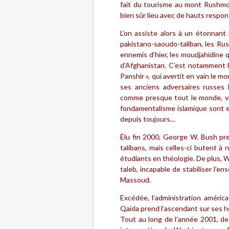
fait du tourisme au mont Rushmo
bien sûr lieu avec de hauts respo
L’on assiste alors à un étonnant 
pakistano-saoudo-taliban, les Russ
ennemis d’hier, les moudjahidine q
d’Afghanistan. C’est notamment l
Panshir », qui avertit en vain le 
ses anciens adversaires russes l
comme presque tout le monde, vic
fondamentalisme islamique sont en
depuis toujours…
Élu fin 2000, George W. Bush pren
talibans, mais celles-ci butent à 
étudiants en théologie. De plus,
taleb, incapable de stabiliser l’e
Massoud.
Excédée, l’administration améric
Qaida prend l’ascendant sur ses hô
Tout au long de l’année 2001, de