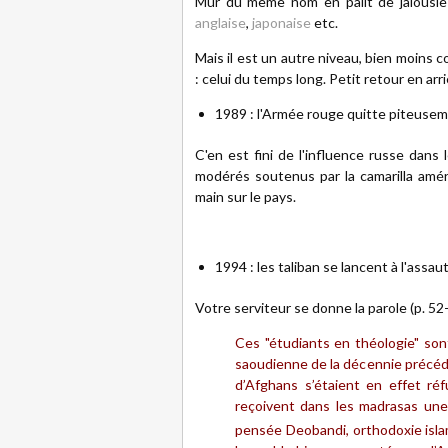
Mur du même nom en pâlit de jalousi
anglaise
,
japonaise
etc.
Mais il est un autre niveau, bien moins 
: celui du temps long. Petit retour en arriè
1989 : l'Armée rouge quitte piteusem
C'en est fini de l'influence russe dans 
modérés soutenus par la camarilla amé
main sur le pays.
1994 : les taliban se lancent à l'assau
Votre serviteur se donne la parole (p. 52-5
Ces "étudiants en théologie" sont
saoudienne de la décennie précéde
d’Afghans s’étaient en effet réf
reçoivent dans les madrasas une 
pensée Deobandi, orthodoxie isl