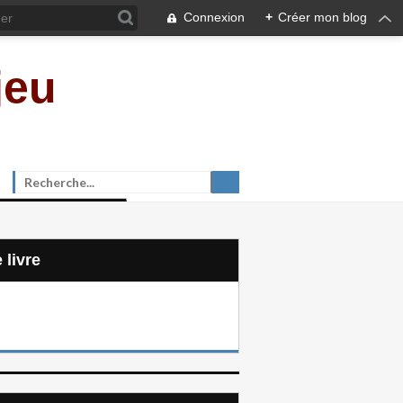
Connexion
+
Créer mon blog
jeu
e livre