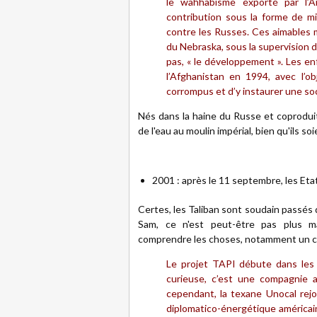
le wahhabisme exporté par l’A
contribution sous la forme de mil
contre les Russes. Ces aimables m
du Nebraska, sous la supervision d
pas, « le développement ». Les en
l’Afghanistan en 1994, avec l’ob
corrompus et d’y instaurer une soc
Nés dans la haine du Russe et coproduit
de l'eau au moulin impérial, bien qu'ils so
2001 : après le 11 septembre, les Et
Certes, les Taliban sont soudain passés 
Sam, ce n'est peut-être pas plus m
comprendre les choses, notamment un ce
Le projet TAPI débute dans les 
curieuse, c’est une compagnie ar
cependant, la texane Unocal rejo
diplomatico-énergétique américain 