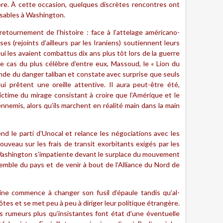
re. À cette occasion, quelques discrètes rencontres ont
nsables à Washington.
retournement de l’histoire : face à l’attelage américano-
es (rejoints d’ailleurs par les Iraniens) soutiennent leurs
ui les avaient combattus dix ans plus tôt lors de la guerre
e cas du plus célèbre d’entre eux, Massoud, le « Lion du
monde du danger taliban et constate avec surprise que seuls
ui prêtent une oreille attentive. Il aura peut-être été,
time du mirage consistant à croire que l’Amérique et le
nemis, alors qu’ils marchent en réalité main dans la main
d le parti d’Unocal et relance les négociations avec les
nouveau sur les frais de transit exorbitants exigés par les
 Washington s’impatiente devant le surplace du mouvement
nsemble du pays et de venir à bout de l’Alliance du Nord de
aine commence à changer son fusil d’épaule tandis qu’al-
tes et se met peu à peu à diriger leur politique étrangère.
s rumeurs plus qu’insistantes font état d’une éventuelle