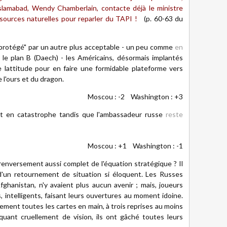
Islamabad, Wendy Chamberlain, contacte déjà le ministre
ssources naturelles pour reparler du TAPI !
(p. 60-63 du
protégé" par un autre plus acceptable - un peu comme
en
 le plan B (Daech) - les Américains, désormais implantés
 lattitude pour en faire une formidable plateforme vers
 l'ours et du dragon.
Moscou : -2 Washington : +3
nt en catastrophe tandis que l'ambassadeur russe
reste
Moscou : +1 Washington : -1
enversement aussi complet de l'équation stratégique ? Il
 d'un retournement de situation si éloquent. Les Russes
hanistan, n'y avaient plus aucun avenir ; mais, joueurs
s, intelligents, faisant leurs ouvertures au moment idoine.
lement toutes les cartes en main, à trois reprises au moins
ant cruellement de vision, ils ont gâché toutes leurs