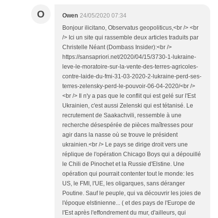
O
Owen
24/05/2020 07:34
Bonjour ilicitano, Observatus geopoliticus,<br /> <br
/> Ici un site qui rassemble deux articles traduits par
Christelle Néant (Dombass Insider):<br />
https://sansapriori.net/2020/04/15/3730-1-lukraine-
leve-le-moratoire-sur-la-vente-des-terres-agricoles-
contre-laide-du-fmi-31-03-2020-2-lukraine-perd-ses-
terres-zelensky-perd-le-pouvoir-06-04-2020/<br />
<br /> Il n'y a pas que le conflit qui est gelé sur l'Est
Ukrainien, c'est aussi Zelenski qui est tétanisé. Le
recrutement de Saakachvili, ressemble à une
recherche désespérée de pièces maîtresses pour
agir dans la nasse où se trouve le président
ukrainien.<br /> Le pays se dirige droit vers une
réplique de l'opération Chicago Boys qui a dépouillé
le Chili de Pinochet et la Russie d'Elstine. Une
opération qui pourrait contenter tout le monde: les
US, le FMI, l'UE, les oligarques, sans déranger
Poutine. Sauf le peuple, qui va découvrir les joies de
l'époque elstinienne... ( et des pays de l'Europe de
l'Est après l'effondrement du mur, d'ailleurs, qui