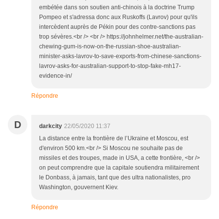
embétée dans son soutien anti-chinois à la doctrine Trump
Pompeo et s'adressa donc aux Ruskoffs (Lavrov) pour qu'ils
intercèdent auprès de Pékin pour des contre-sanctions pas
trop sévères.<br /> <br /> https://johnhelmer.net/the-australian-
chewing-gum-is-now-on-the-russian-shoe-australian-
minister-asks-lavrov-to-save-exports-from-chinese-sanctions-
lavrov-asks-for-australian-support-to-stop-fake-mh17-
evidence-in/
Répondre
D
darkcity
22/05/2020 11:37
La distance entre la frontière de l’Ukraine et Moscou, est
d'environ 500 km.<br /> Si Moscou ne souhaite pas de
missiles et des troupes, made in USA, a cette frontière, <br />
on peut comprendre que la capitale soutiendra militairement
le Donbass, à jamais, tant que des ultra nationalistes, pro
Washington, gouvernent Kiev.
Répondre