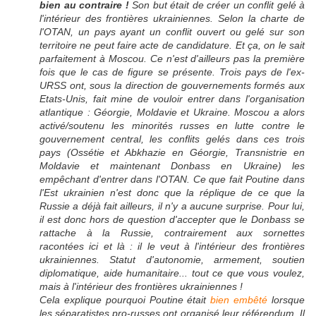
bien au contraire !
Son but était de créer un conflit gelé à
l'intérieur des frontières ukrainiennes. Selon la charte de
l'OTAN, un pays ayant un conflit ouvert ou gelé sur son
territoire ne peut faire acte de candidature. Et ça, on le sait
parfaitement à Moscou. Ce n'est d'ailleurs pas la première
fois que le cas de figure se présente. Trois pays de l'ex-
URSS ont, sous la direction de gouvernements formés aux
Etats-Unis, fait mine de vouloir entrer dans l'organisation
atlantique : Géorgie, Moldavie et Ukraine. Moscou a alors
activé/soutenu les minorités russes en lutte contre le
gouvernement central, les conflits gelés dans ces trois
pays (Ossétie et Abkhazie en Géorgie, Transnistrie en
Moldavie et maintenant Donbass en Ukraine) les
empêchant d'entrer dans l'OTAN. Ce que fait Poutine dans
l'Est ukrainien n'est donc que la réplique de ce que la
Russie a déjà fait ailleurs, il n'y a aucune surprise. Pour lui,
il est donc hors de question d'accepter que le Donbass se
rattache à la Russie, contrairement aux sornettes
racontées ici et là : il le veut à l'intérieur des frontières
ukrainiennes. Statut d'autonomie, armement, soutien
diplomatique, aide humanitaire... tout ce que vous voulez,
mais à l'intérieur des frontières ukrainiennes !
Cela explique pourquoi Poutine était
bien embêté
lorsque
les séparatistes pro-russes ont organisé leur référendum.
Il