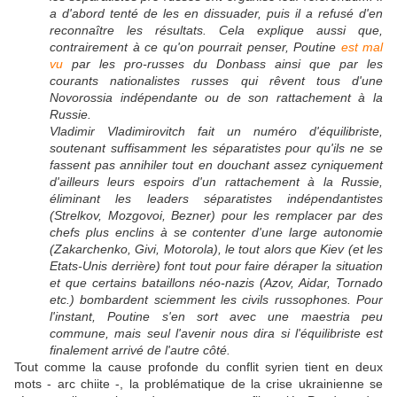
a d'abord tenté de les en dissuader, puis il a refusé d'en
reconnaître les résultats.
Cela explique aussi que,
contrairement à ce qu'on pourrait penser, Poutine
est mal
vu
par les pro-russes du Donbass ainsi que par les
courants nationalistes russes qui rêvent tous d'une
Novorossia indépendante ou de son rattachement à la
Russie.
Vladimir Vladimirovitch fait un numéro d'équilibriste,
soutenant suffisamment les séparatistes pour qu'ils ne se
fassent pas annihiler tout en douchant assez cyniquement
d'ailleurs leurs espoirs d'un rattachement à la Russie,
éliminant les leaders séparatistes indépendantistes
(Strelkov, Mozgovoi, Bezner) pour les remplacer par des
chefs plus enclins à se contenter d'une large autonomie
(Zakarchenko, Givi, Motorola), le tout alors que Kiev (et les
Etats-Unis derrière) font tout pour faire déraper la situation
et que certains bataillons néo-nazis (Azov, Aidar, Tornado
etc.) bombardent sciemment les civils russophones. Pour
l'instant, Poutine s'en sort avec une maestria peu
commune, mais seul l'avenir nous dira si l'équilibriste est
finalement arrivé de l'autre côté.
Tout comme la cause profonde du conflit syrien tient en deux
mots - arc chiite -, la problématique de la crise ukrainienne se