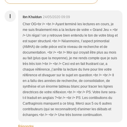
I
Ibn Khaldun
24/05/2020 09:09
Cher OG<br /> <br /> Ayant terminé les lectures en cours, je
me suis finalement mis a la lecture de votre « Grand Jeu ».<br
/> Un régal ! on y retrouve bien entendu le ton de votre blog et
est super structuré.<br /> Néanmoins, l’aspect primordial
(AMHA) de cette pièce est le niveau de recherche et de
documentation. <br /> <br /> Moi qui croyait être plus au mois
au fait (plus que la moyenne), je me rends compte que je suis
très très loin !<br /> <br /> Ceci est en fait frustrant car, a
chaque référence, j’arrête la lecture du livre pour lire votre
référence et divaguer sur le sujet en question.<br /> <br /> Il
en a fallu des années de recherche, de consolidation, de
synthèse et un énorme tableau blanc pour tracer les lignes
directrices de votre réflexion.<br /> <br /> PS: Votre livre sera-
t-il traduit en anglais ?<br /> <br /> PS: Les contibutions du
Carthaginois manquent a ce blog. Merci aux 5 ou 6 autres
contributeurs (qui se reconnaitront) d'animer les débats et
échanges.<br /> <br /> Une très bonne continuation.
Répondre