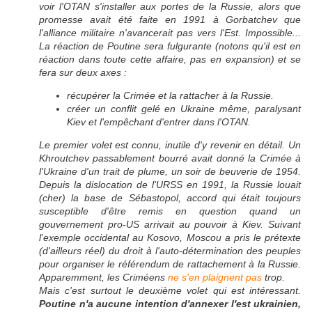
voir l'OTAN s'installer aux portes de la Russie, alors que
promesse avait été faite en 1991 à Gorbatchev que
l'alliance militaire n'avancerait pas vers l'Est. Impossible...
La réaction de Poutine sera fulgurante (notons qu'il est en
réaction dans toute cette affaire, pas en expansion) et se
fera sur deux axes :
récupérer la Crimée et la rattacher à la Russie.
créer un conflit gelé en Ukraine même, paralysant
Kiev et l'empêchant d'entrer dans l'OTAN.
Le premier volet est connu, inutile d'y revenir en détail. Un
Khroutchev passablement bourré avait donné la Crimée à
l'Ukraine d'un trait de plume, un soir de beuverie de 1954.
Depuis la dislocation de l'URSS en 1991, la Russie louait
(cher) la base de Sébastopol, accord qui était toujours
susceptible d'être remis en question quand un
gouvernement pro-US arrivait au pouvoir à Kiev. Suivant
l'exemple occidental au Kosovo, Moscou a pris le prétexte
(d'ailleurs réel) du droit à l'auto-détermination des peuples
pour organiser le référendum de rattachement à la Russie.
Apparemment, les Criméens
ne s'en plaignent pas
trop.
Mais c'est surtout le deuxième volet qui est intéressant.
Poutine n'a aucune intention d'annexer l'est ukrainien,