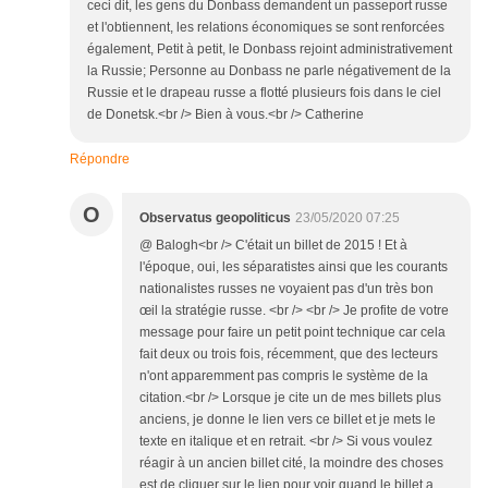
ceci dit, les gens du Donbass demandent un passeport russe
et l'obtiennent, les relations économiques se sont renforcées
également, Petit à petit, le Donbass rejoint administrativement
la Russie; Personne au Donbass ne parle négativement de la
Russie et le drapeau russe a flotté plusieurs fois dans le ciel
de Donetsk.<br /> Bien à vous.<br /> Catherine
Répondre
O
Observatus geopoliticus
23/05/2020 07:25
@ Balogh<br /> C'était un billet de 2015 ! Et à
l'époque, oui, les séparatistes ainsi que les courants
nationalistes russes ne voyaient pas d'un très bon
œil la stratégie russe. <br /> <br /> Je profite de votre
message pour faire un petit point technique car cela
fait deux ou trois fois, récemment, que des lecteurs
n'ont apparemment pas compris le système de la
citation.<br /> Lorsque je cite un de mes billets plus
anciens, je donne le lien vers ce billet et je mets le
texte en italique et en retrait. <br /> Si vous voulez
réagir à un ancien billet cité, la moindre des choses
est de cliquer sur le lien pour voir quand le billet a