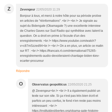
Z
Zevengeur
22/05/2020 11:29
Bonjour à tous, et merci à notre hôte pour sa période prolixe
en articles de "réinformations" .<br /> <br /> Je signale au
sujet du Bidengate (Obamagate ?) une excellente interview
de Charles Gaves sur Sud Radio qui synthétise avec talent la
question. On a droit en prime à l'écoute d'un des
enregistrements :<br /> https://www.youtube.com/watch?
v=c87mSzzed94<br /> <br /> On a en plus, un article ce matin
sur RT : <br /> https://francais.rt.com/international/75265-
enregistrements-audio-devoileraient-chantage-biden-kiev-
ecarter-procureur
Répondre
O
Observatus geopoliticus
22/05/2020 21:25
@ Zevengeur<br /> <br /> Il a également publié un
texte sur son site. Si ça n'est pas très bien écrit et
parfois un peu confus, le fond n'en reste pas moins
intéressant : <br />
https://institutdeslibertes.org/obama-gate-histoire-