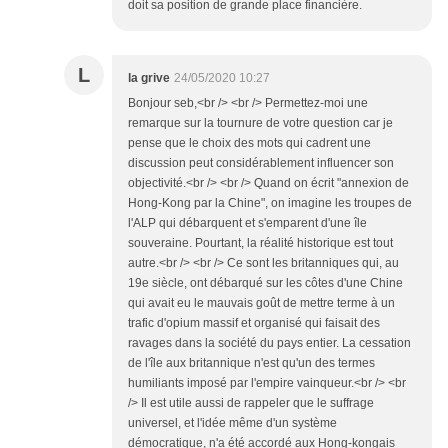
doit sa position de grande place financière.
L
la grive
24/05/2020 10:27
Bonjour seb,<br /> <br /> Permettez-moi une
remarque sur la tournure de votre question car je
pense que le choix des mots qui cadrent une
discussion peut considérablement influencer son
objectivité.<br /> <br /> Quand on écrit "annexion de
Hong-Kong par la Chine", on imagine les troupes de
l'ALP qui débarquent et s'emparent d'une île
souveraine. Pourtant, la réalité historique est tout
autre.<br /> <br /> Ce sont les britanniques qui, au
19e siècle, ont débarqué sur les côtes d'une Chine
qui avait eu le mauvais goût de mettre terme à un
trafic d'opium massif et organisé qui faisait des
ravages dans la société du pays entier. La cessation
de l'île aux britannique n'est qu'un des termes
humiliants imposé par l'empire vainqueur.<br /> <br
/> Il est utile aussi de rappeler que le suffrage
universel, et l'idée même d'un système
démocratique, n'a été accordé aux Hong-kongais