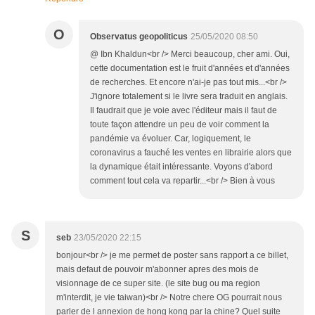
O
Observatus geopoliticus
25/05/2020 08:50
@ Ibn Khaldun<br /> Merci beaucoup, cher ami. Oui,
cette documentation est le fruit d'années et d'années
de recherches. Et encore n'ai-je pas tout mis...<br />
J'ignore totalement si le livre sera traduit en anglais.
Il faudrait que je voie avec l'éditeur mais il faut de
toute façon attendre un peu de voir comment la
pandémie va évoluer. Car, logiquement, le
coronavirus a fauché les ventes en librairie alors que
la dynamique était intéressante. Voyons d'abord
comment tout cela va repartir...<br /> Bien à vous
S
seb
23/05/2020 22:15
bonjour<br /> je me permet de poster sans rapport a ce billet,
mais defaut de pouvoir m'abonner apres des mois de
visionnage de ce super site. (le site bug ou ma region
m'interdit, je vie taiwan)<br /> Notre chere OG pourrait nous
parler de l annexion de hong kong par la chine? Quel suite