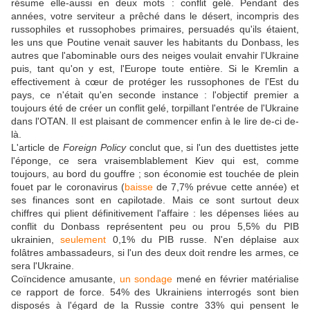
résume elle-aussi en deux mots : conflit gelé. Pendant des
années, votre serviteur a prêché dans le désert, incompris des
russophiles et russophobes primaires, persuadés qu'ils étaient,
les uns que Poutine venait sauver les habitants du Donbass, les
autres que l'abominable ours des neiges voulait envahir l'Ukraine
puis, tant qu'on y est, l'Europe toute entière. Si le Kremlin a
effectivement à cœur de protéger les russophones de l'Est du
pays, ce n'était qu'en seconde instance : l'objectif premier a
toujours été de créer un conflit gelé, torpillant l'entrée de l'Ukraine
dans l'OTAN. Il est plaisant de commencer enfin à le lire de-ci de-
là.
L'article de
Foreign Policy
conclut que, si l'un des duettistes jette
l'éponge, ce sera vraisemblablement Kiev qui est, comme
toujours, au bord du gouffre ; son économie est touchée de plein
fouet par le coronavirus (
baisse
de 7,7% prévue cette année) et
ses finances sont en capilotade. Mais ce sont surtout deux
chiffres qui plient définitivement l'affaire : les dépenses liées au
conflit du Donbass représentent peu ou prou 5,5% du PIB
ukrainien,
seulement
0,1% du PIB russe. N'en déplaise aux
folâtres ambassadeurs, si l'un des deux doit rendre les armes, ce
sera l'Ukraine.
Coïncidence amusante,
un sondage
mené en février matérialise
ce rapport de force. 54% des Ukrainiens interrogés sont bien
disposés à l'égard de la Russie contre 33% qui pensent le