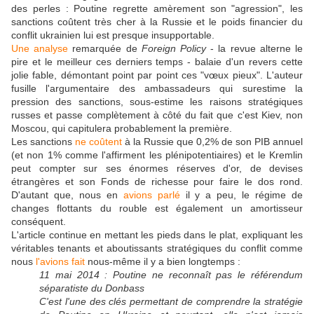
des perles : Poutine regrette amèrement son "agression", les
sanctions coûtent très cher à la Russie et le poids financier du
conflit ukrainien lui est presque insupportable.
Une analyse
remarquée de
Foreign Policy
- la revue alterne le
pire et le meilleur ces derniers temps - balaie d'un revers cette
jolie fable, démontant point par point ces "vœux pieux". L'auteur
fusille l'argumentaire des ambassadeurs qui surestime la
pression des sanctions, sous-estime les raisons stratégiques
russes et passe complètement à côté du fait que c'est Kiev, non
Moscou, qui capitulera probablement la première.
Les sanctions
ne coûtent
à la Russie que 0,2% de son PIB annuel
(et non 1% comme l'affirment les plénipotentiaires) et le Kremlin
peut compter sur ses énormes réserves d'or, de devises
étrangères et son Fonds de richesse pour faire le dos rond.
D'autant que, nous en
avions parlé
il y a peu, le régime de
changes flottants du rouble est également un amortisseur
conséquent.
L'article continue en mettant les pieds dans le plat, expliquant les
véritables tenants et aboutissants stratégiques du conflit comme
nous
l'avions fait
nous-même il y a bien longtemps :
11 mai 2014 : Poutine ne reconnaît pas le référendum
séparatiste du Donbass
C'est l'une des clés permettant de comprendre la stratégie