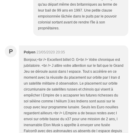
qu'au départ même des britanniques au terme de
leur bail de 99 ans en 1997. Une petite clause
empoisonnée lâchée dans le puits par le pouvoir
colonial sortant avant de rendre l'île à son
propriétaires.
P
Polyen
23/05/2020 20:05
Bonjour,<br /> Excellent billet O. G<br /> Votre chronique est
jubilatoire. <br /> J attire votre attention sur le fait que le Grand
Jeu se déroule aussi dans l espace. Tout s accélère en ce
moment avec la réussite du placement sur orbite par l Iran d
un satellite militaire d observation. Le placement sur orbite
circumlunaire de satellites russes et chinois qui visent à
empêcher l Empire de s accaparer les futures richesses du
sol sélène comme l hélium 3.les Indiens sont aussi sur le
coup avec leur programme lunaire. Seuls les Euro nouilles
regardent ailleurs.<br /> LEmpire a de beaux restes avec l
envoi sur orbite basse du x37 pour une mission de 2 ans, l
inenarrable Elon Musk s apprête à envoyer une fusée
Falcon9 avec des astronautes us absents de l espace depuis