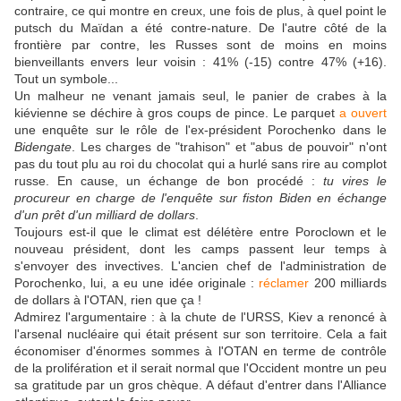
contraire, ce qui montre en creux, une fois de plus, à quel point le
putsch du Maïdan a été contre-nature. De l'autre côté de la
frontière par contre, les Russes sont de moins en moins
bienveillants envers leur voisin : 41% (-15) contre 47% (+16).
Tout un symbole...
Un malheur ne venant jamais seul, le panier de crabes à la
kiévienne se déchire à gros coups de pince. Le parquet
a ouvert
une enquête sur le rôle de l'ex-président Porochenko dans le
Bidengate
. Les charges de "trahison" et "abus de pouvoir" n'ont
pas du tout plu au roi du chocolat qui a hurlé sans rire au complot
russe. En cause, un échange de bon procédé :
tu vires le
procureur en charge de l'enquête sur fiston Biden en échange
d'un prêt d'un milliard de dollars
.
Toujours est-il que le climat est délétère entre Poroclown et le
nouveau président, dont les camps passent leur temps à
s'envoyer des invectives. L'ancien chef de l'administration de
Porochenko, lui, a eu une idée originale :
réclamer
200 milliards
de dollars à l'OTAN, rien que ça !
Admirez l'argumentaire : à la chute de l'URSS, Kiev a renoncé à
l'arsenal nucléaire qui était présent sur son territoire. Cela a fait
économiser d'énormes sommes à l'OTAN en terme de contrôle
de la prolifération et il serait normal que l'Occident montre un peu
sa gratitude par un gros chèque. A défaut d'entrer dans l'Alliance