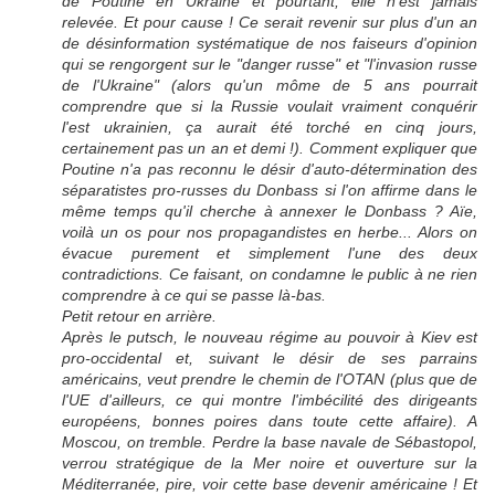
de Poutine en Ukraine et pourtant, elle n'est jamais
relevée. Et pour cause ! Ce serait revenir sur plus d'un an
de désinformation systématique de nos faiseurs d'opinion
qui se rengorgent sur le "danger russe" et "l'invasion russe
de l'Ukraine" (alors qu'un môme de 5 ans pourrait
comprendre que si la Russie voulait vraiment conquérir
l'est ukrainien, ça aurait été torché en cinq jours,
certainement pas un an et demi !). Comment expliquer que
Poutine n'a pas reconnu le désir d'auto-détermination des
séparatistes pro-russes du Donbass si l'on affirme dans le
même temps qu'il cherche à annexer le Donbass ? Aïe,
voilà un os pour nos propagandistes en herbe... Alors on
évacue purement et simplement l'une des deux
contradictions. Ce faisant, on condamne le public à ne rien
comprendre à ce qui se passe là-bas.
Petit retour en arrière.
Après le putsch, le nouveau régime au pouvoir à Kiev est
pro-occidental et, suivant le désir de ses parrains
américains, veut prendre le chemin de l'OTAN (plus que de
l'UE d'ailleurs, ce qui montre l'imbécilité des dirigeants
européens, bonnes poires dans toute cette affaire). A
Moscou, on tremble. Perdre la base navale de Sébastopol,
verrou stratégique de la Mer noire et ouverture sur la
Méditerranée, pire, voir cette base devenir américaine ! Et