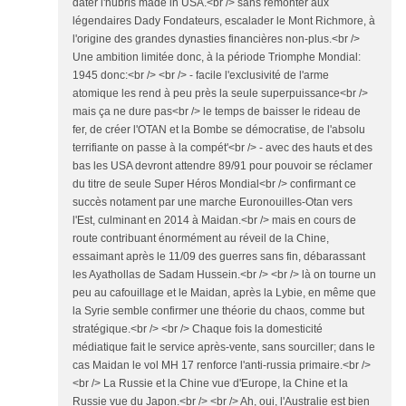
dater l'hubris made in USA.<br /> sans remonter aux
légendaires Dady Fondateurs, escalader le Mont Richmore, à
l'origine des grandes dynasties financières non-plus.<br />
Une ambition limitée donc, à la période Triomphe Mondial:
1945 donc:<br /> <br /> - facile l'exclusivité de l'arme
atomique les rend à peu près la seule superpuissance<br />
mais ça ne dure pas<br /> le temps de baisser le rideau de
fer, de créer l'OTAN et la Bombe se démocratise, de l'absolu
terrifiante on passe à la compét'<br /> - avec des hauts et des
bas les USA devront attendre 89/91 pour pouvoir se réclamer
du titre de seule Super Héros Mondial<br /> confirmant ce
succès notament par une marche Euronouilles-Otan vers
l'Est, culminant en 2014 à Maidan.<br /> mais en cours de
route contribuant énormément au réveil de la Chine,
essaimant après le 11/09 des guerres sans fin, débarassant
les Ayathollas de Sadam Hussein.<br /> <br /> là on tourne un
peu au cafouillage et le Maidan, après la Lybie, en même que
la Syrie semble confirmer une théorie du chaos, comme but
stratégique.<br /> <br /> Chaque fois la domesticité
médiatique fait le service après-vente, sans sourciller; dans le
cas Maidan le vol MH 17 renforce l'anti-russia primaire.<br />
<br /> La Russie et la Chine vue d'Europe, la Chine et la
Russie vue du Japon.<br /> <br /> Ah, oui, l'Australie est bien