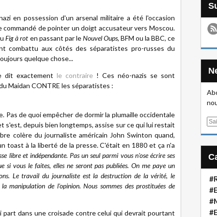
nazi en possession d'un arsenal militaire a été l'occasion
ce commandé de pointer un doigt accusateur vers Moscou.
au
Fig à rot
en passant par le
Nouvel Oups
, BFM ou la BBC, ce
 ont combattu aux côtés des séparatistes pro-russes du
 toujours quelque chose...
nne dit exactement
le contraire
! Ces néo-nazis se sont
s du Maidan CONTRE les séparatistes :
Abo
nou
e. Pas de quoi empêcher de dormir la plumaille occidentale
E
 s'est, depuis bien longtemps, assise sur ce qui lui restait
m
lèbre colère du journaliste américain John Swinton quand,
a
 toast à la liberté de la presse. C'était en 1880 et ça n'a
i
esse libre et indépendante. Pas un seul parmi vous n'ose écrire ses
l
e si vous le faites, elles ne seront pas publiées. On me paye un
ns. Le travail du journaliste est la destruction de la vérité, le
#R
t la manipulation de l'opinion. Nous sommes des prostituées de
#E
#
#
part dans une croisade contre celui qui devrait pourtant