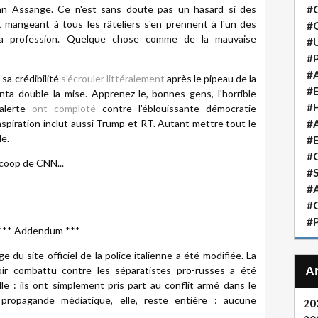
lian Assange. Ce n'est sans doute pas un hasard si des
#
t mangeant à tous les râteliers s'en prennent à l'un des
#
 la profession. Quelque chose comme de la mauvaise
#
#P
#A
sa crédibilité
s'écrouler littéralement
après le pipeau de la
#
lanta double la mise. Apprenez-le, bonnes gens, l'horrible
#H
alerte
ont comploté
contre l'éblouissante démocratie
conspiration inclut aussi Trump et RT. Autant mettre tout le
#A
le.
#
#
coop de CNN...
#S
#A
#
#P
*** Addendum ***
e du site officiel de la police italienne a été modifiée. La
ir combattu contre les séparatistes pro-russes a été
e : ils ont simplement pris part au conflit armé dans le
propagande médiatique, elle, reste entière : aucune
20