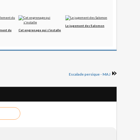
Le jugement des Salomon
ment du
Cet engrenage qui s'installe
Escalade persique - MAJ