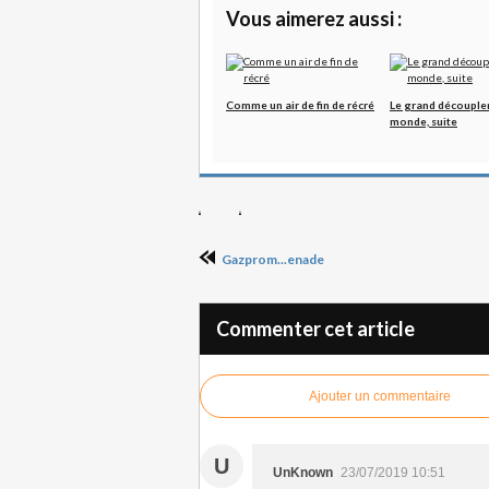
Vous aimerez aussi :
Comme un air de fin de récré
Le grand découple
monde, suite
Gazprom...enade
Commenter cet article
Ajouter un commentaire
U
UnKnown
23/07/2019 10:51