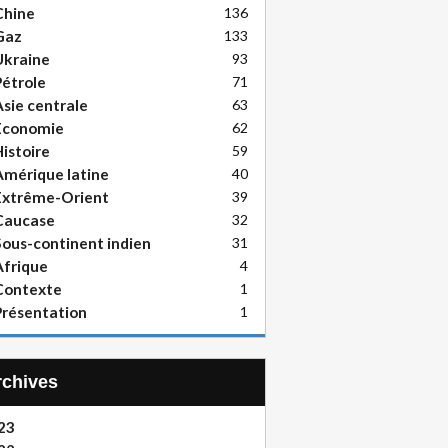
Chine
136
Gaz
133
Ukraine
93
étrole
71
sie centrale
63
Economie
62
istoire
59
mérique latine
40
Extrême-Orient
39
Caucase
32
ous-continent indien
31
frique
4
Contexte
1
résentation
1
Archives
23