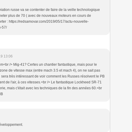
ation russe va se contenter de faire de la veille technologique
cheter plus de 70 ( avec de nouveaux moteurs en cours de
ter : https://redsamovar.com/2019/05/17/actu-nouvelle-
-57/
19 13:06
<br /> Mig-41? Certes un chantier fantastique, mais pour le
a zone de vitesse max (entre mach 3.5 et mach 4), on ne sait pas
l sera très intéressant de voir comment les Russes résolvent le PB
ent de l'air, à ces vitesses.<br /> Le fantastique Lockheed SR-71
rie, mais c'était avec les techniques de la fin des années 60.<br
HB
développement.