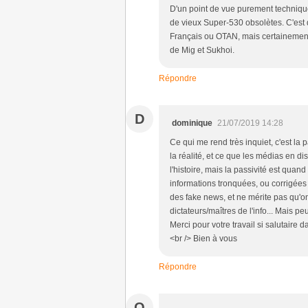
D'un point de vue purement techniqu
de vieux Super-530 obsolètes. C'est
Français ou OTAN, mais certainemen
de Mig et Sukhoi.
Répondre
D
dominique
21/07/2019 14:28
Ce qui me rend très inquiet, c'est la 
la réalité, et ce que les médias en di
l'histoire, mais la passivité est qu
informations tronquées, ou corrigées pl
des fake news, et ne mérite pas qu'o
dictateurs/maîtres de l'info... Mais pe
Merci pour votre travail si salutaire
<br /> Bien à vous
Répondre
O