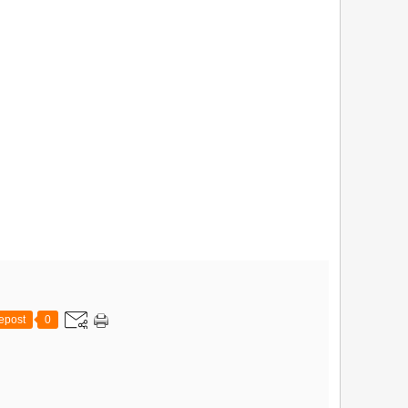
epost
0