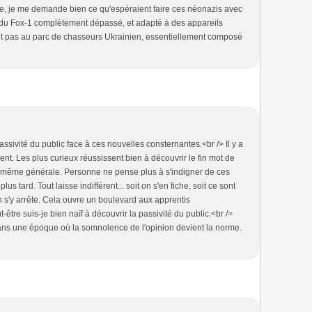
e, je me demande bien ce qu'espéraient faire ces néonazis avec
 du Fox-1 complètement dépassé, et adapté à des appareils
t pas au parc de chasseurs Ukrainien, essentiellement composé
passivité du public face à ces nouvelles consternantes.<br /> Il y a
sent. Les plus curieux réussissent bien à découvrir le fin mot de
and même générale. Personne ne pense plus à s'indigner de ces
us tard. Tout laisse indifférent... soit on s'en fiche, soit ce sont
n s'y arrête. Cela ouvre un boulevard aux apprentis
ut-être suis-je bien naïf à découvrir la passivité du public.<br />
 dans une époque où la somnolence de l'opinion devient la norme.