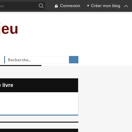
Connexion
+
Créer mon blog
jeu
e livre