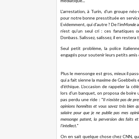
médiatique...
L'arrestation, à Turin, d'un groupe néo-
pour notre bonne presstituée en servi
Evidemment, qui d'autre ? De l'
imMonde
n'est qu'un seul cri : ces fanatiques
Donbass. Salissez, salissez, il en restera
Seul petit problème, la police italie
engagés pour soutenir leurs petits ami
Plus le mensonge est gros, mieux il pass
qui a fait sienne la maxime de Goebbels et
d'éthique. L'occasion de rappeler la cé
lors d'un banquet, on proposa de boire un
pas perdu une ride : "
Il n'existe pas de pr
opinions honnêtes et vous savez très bien qu
salaire pour que je ne publie pas mes opinio
mensonge patent, la perversion des faits e
l'intellect.
"
On en sait quelque chose chez CNN, qui 