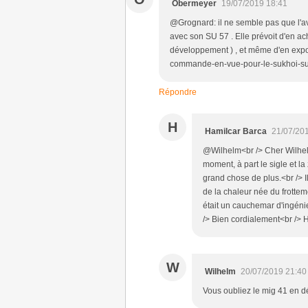
Obermeyer
19/07/2019 18:41
@Grognard: il ne semble pas que l'avi
avec son SU 57 . Elle prévoit d'en a
développement ) , et même d'en expor
commande-en-vue-pour-le-sukhoi-su
Répondre
H
Hamilcar Barca
21/07/20
@Wilhelm<br /> Cher Wilhelm
moment, à part le sigle et l
grand chose de plus.<br /> I
de la chaleur née du frottem
était un cauchemar d'ingénie
/> Bien cordialement<br /> 
W
Wilhelm
20/07/2019 21:40
Vous oubliez le mig 41 en 