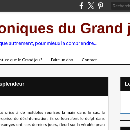
oniques du Grand 
ique autrement, pour mieux la comprendre...
st-ce que le Grand jeu ?
Faire un don
Contact
 splendeur
L
té prise à de multiples reprises la main dans le sac, la
reprise de désinformation, ils se fourraient le doigt dans
nsonges ont, ces derniers jours, fleuri sur la vérolée peau