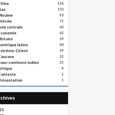
Chine
136
Gaz
133
Ukraine
93
étrole
71
sie centrale
63
Economie
62
istoire
59
mérique latine
40
Extrême-Orient
39
Caucase
32
ous-continent indien
31
frique
4
Contexte
1
résentation
1
Archives
23