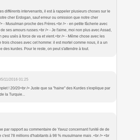
 différents intervenants, il est à rappeler plusieurs choses sur le
notre cher Erdogan, sauf erreur ou omission que notre cher
/> - Musulman proche des Frères.<br /> - en petite fâcherie avec
ur de ses amours russes.<br /> - Je t'aime, moi non plus avec Assad,
n peu usés à force de va et vient.<br /> - Même chose avec les
e trois choses avec cet homme: il est mortel comme nous, il a un
ne des kurdes. Pour le reste, on peut s'attendre à tout.
05/11/2016 01:25
plet ! 20/20<br /> Juste que sa "haine" des Kurdes s'explique par
e la Turquie...
e par rapport au commentaire de Yavuz concernant l'unité de de
e c'est 78 millions d'habitants à 98 % musulmane mais .<br /> <br