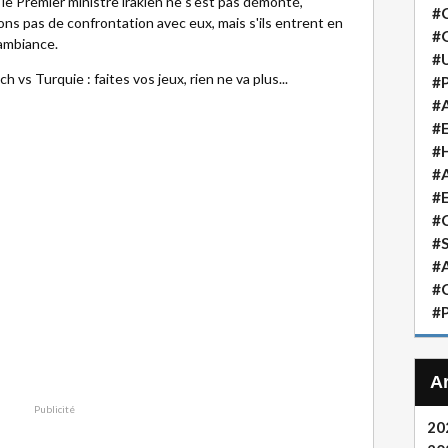
le Premier ministre irakien ne s'est pas démonté,
#
ons pas de confrontation avec eux, mais s'ils entrent en
#
 ambiance.
#
 vs Turquie : faites vos jeux, rien ne va plus...
#P
#A
#
#H
#A
#
#
#S
#A
#
#P
Publicité
20