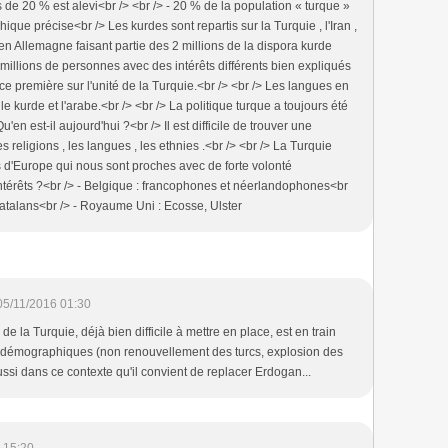
s de 20 % est alevi<br /> <br /> - 20 % de la population « turque »
que précise<br /> Les kurdes sont repartis sur la Turquie , l'Iran ,
cs en Allemagne faisant partie des 2 millions de la dispora kurde
millions de personnes avec des intérêts différents bien expliqués
ce première sur l'unité de la Turquie.<br /> <br /> Les langues en
le kurde et l'arabe.<br /> <br /> La politique turque a toujours été
'en est-il aujourd'hui ?<br /> Il est difficile de trouver une
 religions , les langues , les ethnies .<br /> <br /> La Turquie
ys d'Europe qui nous sont proches avec de forte volonté
ntérêts ?<br /> - Belgique : francophones et néerlandophones<br
 catalans<br /> - Royaume Uni : Ecosse, Ulster
05/11/2016 01:30
de la Turquie, déjà bien difficile à mettre en place, est en train
s démographiques (non renouvellement des turcs, explosion des
ssi dans ce contexte qu'il convient de replacer Erdogan...