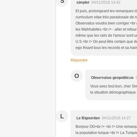
S
simplet
04/11/2016 14:42
Et puis, prolongeant les remarques des
curriculum vitae très paradoxale de 
Observatus voudra bien corriger:<br 
les Wahhabites.<br /> - aller et reto
même que les rails de l'amour sont u
U.S.<br /> On peut être certain que d
ego frisant tous les records et sa hai
Répondre
O
Observatus geopoliticus
Vous avez tout bon, cher Sim
la situation démographique d
L
Le Bigourdan
04/11/2016 14:27
Bonjour OG<br /> <br /> Une remarqu
la population turque.<br /> La Turqui