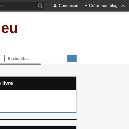
Connexion
+
Créer mon blog
jeu
e livre