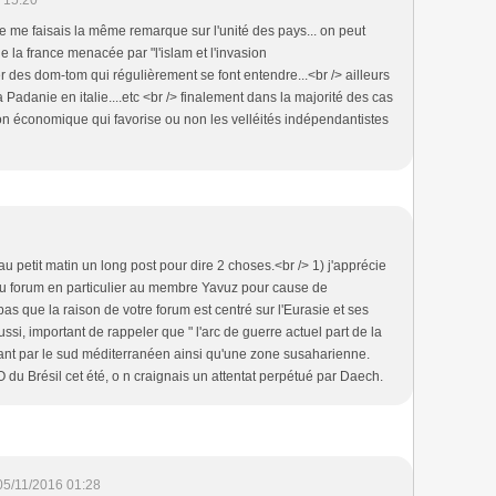
 15:20
e me faisais la même remarque sur l'unité des pays... on peut
é de la france menacée par "l'islam et l'invasion
r des dom-tom qui régulièrement se font entendre...<br /> ailleurs
 la Padanie en italie....etc <br /> finalement dans la majorité des cas
tion économique qui favorise ou non les velléités indépendantistes
u petit matin un long post pour dire 2 choses.<br /> 1) j'apprécie
du forum en particulier au membre Yavuz pour cause de
 pas que la raison de votre forum est centré sur l'Eurasie et ses
ssi, important de rappeler que " l'arc de guerre actuel part de la
ant par le sud méditerranéen ainsi qu'une zone susaharienne.
 du Brésil cet été, o n craignais un attentat perpétué par Daech.
05/11/2016 01:28