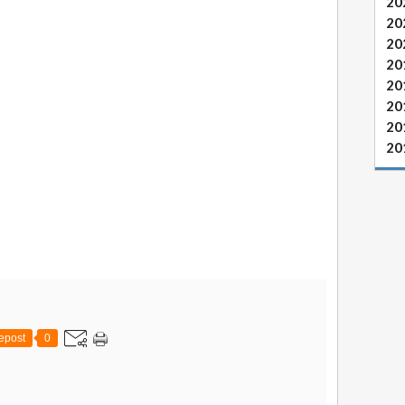
20
20
20
20
20
20
20
20
epost
0