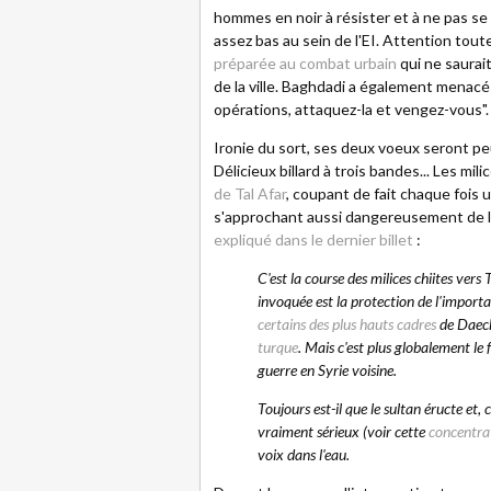
hommes en noir à résister et à ne pas se 
assez bas au sein de l'EI. Attention toute
préparée au combat urbain
qui ne saurait
de la ville. Baghdadi a également menacé
opérations, attaquez-la et vengez-vous".
Ironie du sort, ses deux voeux seront pe
Délicieux billard à trois bandes... Les mi
de Tal Afar
, coupant de fait chaque fois 
s'approchant aussi dangereusement de la
expliqué dans le dernier billet
:
C'est la course des milices chiites vers
invoquée est la protection de l'importa
certains des plus hauts cadres
de Daech
turque
. Mais c'est plus globalement le f
guerre en Syrie voisine.
Toujours est-il que le sultan éructe et
vraiment sérieux (voir cette
concentrat
voix dans l'eau.