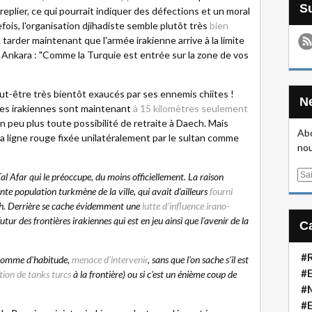
replier, ce qui pourrait indiquer des défections et un moral
fois, l'organisation djihadiste semble plutôt très
bien
 tarder maintenant que l'armée irakienne arrive à la limite
 Ankara : "Comme la Turquie est entrée sur la zone de vos
ut-être très bientôt exaucés par ses ennemis chiites !
lices irakiennes sont maintenant
à 15 kilomètres seulement
un peu plus toute possibilité de retraite à Daech. Mais
Abo
 ligne rouge fixée unilatéralement par le sultan comme
nou
E
 Tal Afar qui le préoccupe, du moins officiellement. La raison
m
nte population turkmène de la ville, qui avait d'ailleurs
fourni
a
. Derrière se cache évidemment une
lutte d'influence irano-
i
utur des frontières irakiennes qui est en jeu ainsi que l'avenir de la
l
#R
, comme d'habitude,
menace d'intervenir
, sans que l'on sache s'il est
#E
ion de tanks turcs
à la frontière) ou si c'est un énième coup de
#
#