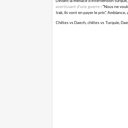
Devant la menace d'intervention turque, 
avertissant d'une guerre
: "Nous ne voul
Irak, ils vont en payer le prix". Ambiance,
Chiites vs Daech, chiites vs Turquie, Daech