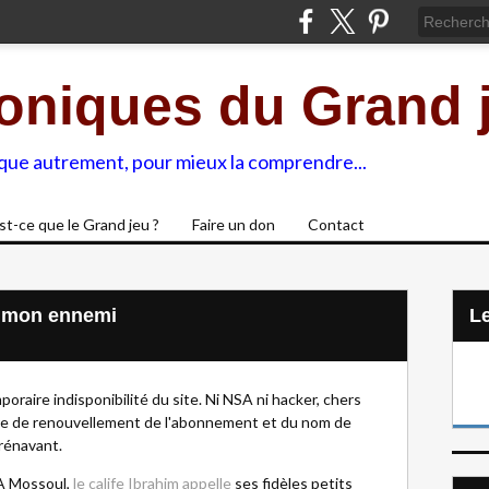
oniques du Grand 
ique autrement, pour mieux la comprendre...
st-ce que le Grand jeu ?
Faire un don
Contact
t mon ennemi
L
raire indisponibilité du site. Ni NSA ni hacker, chers
ire de renouvellement de l'abonnement et du nom de
orénavant.
 A Mossoul,
le calife Ibrahim appelle
ses fidèles petits