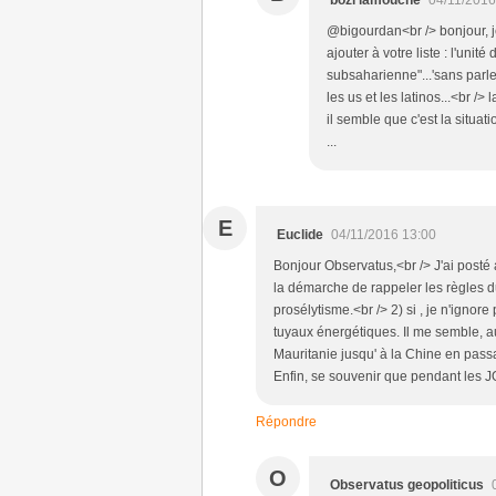
bozi lamouche
04/11/2016
@bigourdan<br /> bonjour, j
ajouter à votre liste : l'unit
subsaharienne"...'sans parle
les us et les latinos...<br />
il semble que c'est la situa
...
E
Euclide
04/11/2016 13:00
Bonjour Observatus,<br /> J'ai posté a
la démarche de rappeler les règles 
prosélytisme.<br /> 2) si , je n'ignore
tuyaux énergétiques. Il me semble, au
Mauritanie jusqu' à la Chine en pass
Enfin, se souvenir que pendant les JO
Répondre
O
Observatus geopoliticus