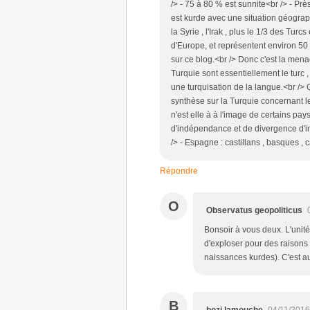
/> - 75 à 80 % est sunnite<br /> - Prè
est kurde avec une situation géographi
la Syrie , l'Irak , plus le 1/3 des Tur
d'Europe, et représentent environ 50 
sur ce blog.<br /> Donc c'est la mena
Turquie sont essentiellement le turc , 
une turquisation de la langue.<br /> Qu
synthèse sur la Turquie concernant les
n'est elle à à l'image de certains pa
d'indépendance et de divergence d'i
/> - Espagne : castillans , basques ,
Répondre
O
Observatus geopoliticus
Bonsoir à vous deux. L'unité 
d'exploser pour des raison
naissances kurdes). C'est au
B