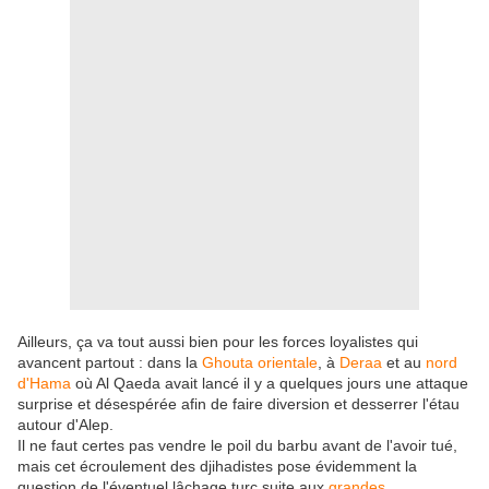
Ailleurs, ça va tout aussi bien pour les forces loyalistes qui
avancent partout : dans la
Ghouta orientale
, à
Deraa
et au
nord
d'Hama
où Al Qaeda avait lancé il y a quelques jours une attaque
surprise et désespérée afin de faire diversion et desserrer l'étau
autour d'Alep.
Il ne faut certes pas vendre le poil du barbu avant de l'avoir tué,
mais cet écroulement des djihadistes pose évidemment la
question de l'éventuel lâchage turc suite aux
grandes