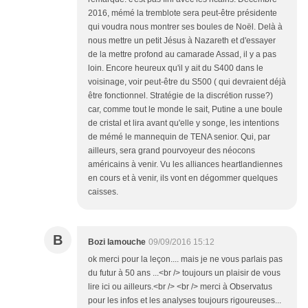
2016, mémé la tremblote sera peut-être présidente
qui voudra nous montrer ses boules de Noël. Delà à
nous mettre un petit Jésus à Nazareth et d'essayer
de la mettre profond au camarade Assad, il y a pas
loin. Encore heureux qu'il y ait du S400 dans le
voisinage, voir peut-être du S500 ( qui devraient déjà
être fonctionnel. Stratégie de la discrétion russe?)
car, comme tout le monde le sait, Putine a une boule
de cristal et lira avant qu'elle y songe, les intentions
de mémé le mannequin de TENA senior. Qui, par
ailleurs, sera grand pourvoyeur des néocons
américains à venir. Vu les alliances heartlandiennes
en cours et à venir, ils vont en dégommer quelques
caisses.
B
Bozi lamouche
09/09/2016 15:12
ok merci pour la leçon.... mais je ne vous parlais pas
du futur à 50 ans ...<br /> toujours un plaisir de vous
lire ici ou ailleurs.<br /> <br /> merci à Observatus
pour les infos et les analyses toujours rigoureuses...