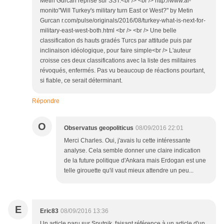
Metin Gurcan reprise sur SST.<br /> <br /> http://www.al-
monito"Will Turkey's military turn East or West?" by Metin
Gurcan r.com/pulse/originals/2016/08/turkey-what-is-next-for-
military-east-west-both.html <br /> <br /> Une belle
classification ds hauts gradés Turcs par attitude puis par
inclinaison idéologique, pour faire simple<br /> L'auteur
croisse ces deux classifications avec la liste des militaires
révoqués, enfermés. Pas vu beaucoup de réactions pourtant,
si fiable, ce serait déterminant.
Répondre
O
Observatus geopoliticus
08/09/2016 22:01
Merci Charles. Oui, j'avais lu cette intéressante
analyse. Cela semble donner une claire indication
de la future politique d'Ankara mais Erdogan est une
telle girouette qu'il vaut mieux attendre un peu...
E
Eric83
08/09/2016 13:36
Un article paru sur Sputnik, faisant référence à un article d'un