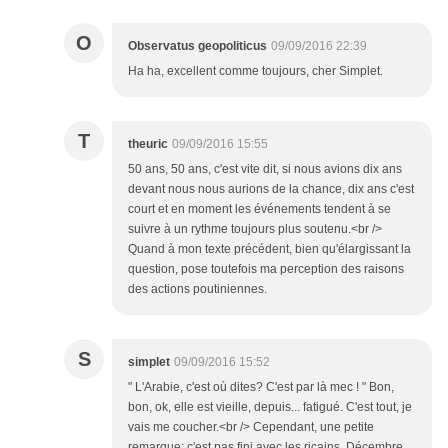
O
Observatus geopoliticus
09/09/2016 22:39
Ha ha, excellent comme toujours, cher Simplet.
T
theuric
09/09/2016 15:55
50 ans, 50 ans, c'est vite dit, si nous avions dix ans
devant nous nous aurions de la chance, dix ans c'est
court et en moment les événements tendent à se
suivre à un rythme toujours plus soutenu.<br />
Quand à mon texte précédent, bien qu'élargissant la
question, pose toutefois ma perception des raisons
des actions poutiniennes.
S
simplet
09/09/2016 15:52
" L'Arabie, c'est où dites? C'est par là mec ! " Bon,
bon, ok, elle est vieille, depuis... fatigué. C'est tout, je
vais me coucher.<br /> Cependant, une petite
remarque: c'est pas fini avec les ricains. Décembre