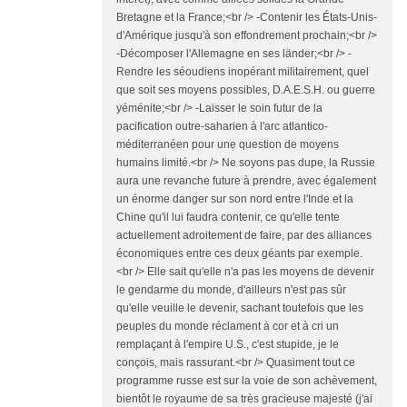
Bretagne et la France;<br /> -Contenir les États-Unis-
d'Amérique jusqu'à son effondrement prochain;<br />
-Décomposer l'Allemagne en ses länder;<br /> -
Rendre les séoudiens inopérant militairement, quel
que soit ses moyens possibles, D.A.E.S.H. ou guerre
yéménite;<br /> -Laisser le soin futur de la
pacification outre-saharien à l'arc atlantico-
méditerranéen pour une question de moyens
humains limité.<br /> Ne soyons pas dupe, la Russie
aura une revanche future à prendre, avec également
un énorme danger sur son nord entre l'Inde et la
Chine qu'il lui faudra contenir, ce qu'elle tente
actuellement adroitement de faire, par des alliances
économiques entre ces deux géants par exemple.
<br /> Elle sait qu'elle n'a pas les moyens de devenir
le gendarme du monde, d'ailleurs n'est pas sûr
qu'elle veuille le devenir, sachant toutefois que les
peuples du monde réclament à cor et à cri un
remplaçant à l'empire U.S., c'est stupide, je le
conçois, mais rassurant.<br /> Quasiment tout ce
programme russe est sur la voie de son achèvement,
bientôt le royaume de sa très gracieuse majesté (j'ai