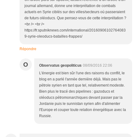
journal allemand, donne une interprétation de combats
actuels en Syrie ciblés sur des villes/secteurs où passeraient
de futurs oléoducs. Que pensez-vous de cette interprétation ?
<br /> <br />
https://fr.sputniknews.com/international/20160906102764083
9-syrie-oleoducs-batailles-frappes/
Répondre
O
Observatus geopoliticus
08/09/2016 22:06
L'énergie est bien sûr l'une des raisons du conflit, le
blog en a parlé l'année dernière déjà. Mais pas le
pétrole syrien en tant que tel, relativement modeste.
Bien plus le tracé des pipelines : gazoducs et
oléoducs pétromonarchiques devant passer par la
Jordanie puis le sunnistan syrien afin d'alimenter
l'Europe et couper toute relation énergétique avec la
Russie.