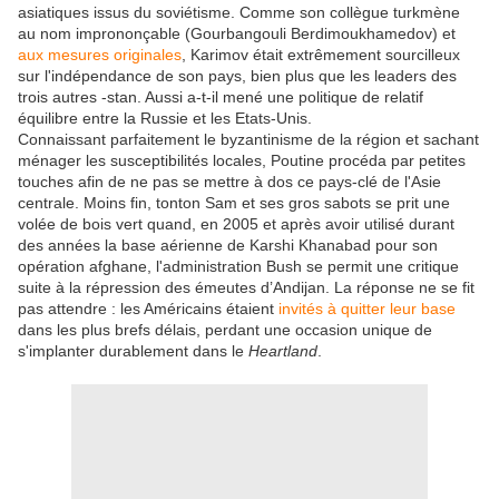
asiatiques issus du soviétisme. Comme son collègue turkmène
au nom imprononçable (Gourbangouli Berdimoukhamedov) et
aux mesures originales
, Karimov était extrêmement sourcilleux
sur l'indépendance de son pays, bien plus que les leaders des
trois autres -stan. Aussi a-t-il mené une politique de relatif
équilibre entre la Russie et les Etats-Unis.
Connaissant parfaitement le byzantinisme de la région et sachant
ménager les susceptibilités locales, Poutine procéda par petites
touches afin de ne pas se mettre à dos ce pays-clé de l'Asie
centrale. Moins fin, tonton Sam et ses gros sabots se prit une
volée de bois vert quand, en 2005 et après avoir utilisé durant
des années la base aérienne de Karshi Khanabad pour son
opération afghane, l'administration Bush se permit une critique
suite à la répression des émeutes d’Andijan. La réponse ne se fit
pas attendre : les Américains étaient
invités à quitter leur base
dans les plus brefs délais, perdant une occasion unique de
s'implanter durablement dans le
Heartland
.