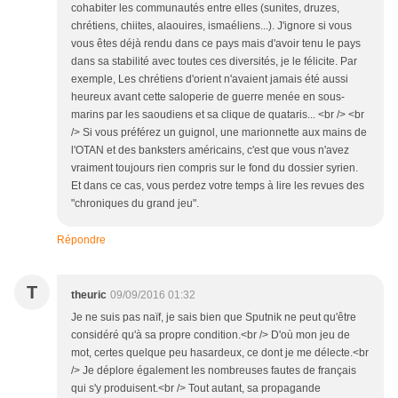
cohabiter les communautés entre elles (sunites, druzes,
chrétiens, chiites, alaouires, ismaéliens...). J'ignore si vous
vous êtes déjà rendu dans ce pays mais d'avoir tenu le pays
dans sa stabilité avec toutes ces diversités, je le félicite. Par
exemple, Les chrétiens d'orient n'avaient jamais été aussi
heureux avant cette saloperie de guerre menée en sous-
marins par les saoudiens et sa clique de quataris... <br /> <br
/> Si vous préférez un guignol, une marionnette aux mains de
l'OTAN et des banksters américains, c'est que vous n'avez
vraiment toujours rien compris sur le fond du dossier syrien.
Et dans ce cas, vous perdez votre temps à lire les revues des
"chroniques du grand jeu".
Répondre
T
theuric
09/09/2016 01:32
Je ne suis pas naïf, je sais bien que Sputnik ne peut qu'être
considéré qu'à sa propre condition.<br /> D'où mon jeu de
mot, certes quelque peu hasardeux, ce dont je me délecte.<br
/> Je déplore également les nombreuses fautes de français
qui s'y produisent.<br /> Tout autant, sa propagande