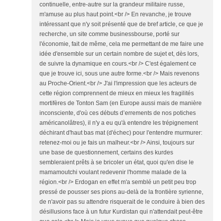
continuelle, entre-autre sur la grandeur militaire russe,
m'amuse au plus haut point.<br /> En revanche, je trouve
intéressant que n'y soit présenté que de bref article, ce que je
recherche, un site comme businessbourse, porté sur
l'économie, fait de même, cela me permettant de me faire une
idée d'ensemble sur un certain nombre de sujet et, dès lors,
de suivre la dynamique en cours.<br /> C'est également ce
que je trouve ici, sous une autre forme.<br /> Mais revenons
au Proche-Orient.<br /> J'ai l'impression que les acteurs de
cette région comprennent de mieux en mieux les fragilités
mortifères de Tonton Sam (en Europe aussi mais de manière
inconsciente, d'où ces débuts d’errements de nos potiches
américanolâtres), il n'y a eu qu'à entendre les trépignement
déchirant d'haut bas mat (d'échec) pour l'entendre murmurer:
retenez-moi ou je fais un malheur.<br /> Ainsi, toujours sur
une base de questionnement, certains des kurdes
sembleraient prêts à se bricoler un état, quoi qu'en dise le
mamamoutchi voulant redevenir l'homme malade de la
région.<br /> Erdogan en effet m'a semblé un petit peu trop
pressé de pousser ses pions au-delà de la frontière syrienne,
de n'avoir pas su attendre risquerait de le conduire à bien des
désillusions face à un futur Kurdistan qui n'attendait peut-être