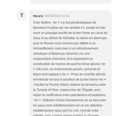
T
theuric
09/09/2016 14:18
Cher diptère, <br /> Le but géostratégique de
Monsieur Poutine est, me semble-t-il, simple et clair,
avoir un passage pacifié de la mer Noire au canal de
Suez et au détroit de Gibraltar, la raison en étant que
pour la Russie nous n'avons pas affaire à un
réchauffement, mais bien à un refroidissement
climatique s’étalant au minimum sur une
cinquantaine d'années, d'où également sa
construction de navires de guerres brise-glaces.<br
/> Dès lors, les événements passés, présents et
futurs sont logiques:<br /> -Prise de contrôle directe
et indirecte de tout le pourtour de la mer Noire;<br />
-Pacifier le Proche-Orient, réduire les tensions entre
la Turquie et l'Iran, s'approcher de l’Égypte, puis
régler le conflit larvé entre palestiniens et israéliens;
<br /> -Détruire l'Union-Européenne en se liant avec
les pays nord-méditerranéens en un arc atlantico-
méditerranéen (quoi qu'il en soit, c'est de notre
intérêt), avec comme alliées solides la Grande-