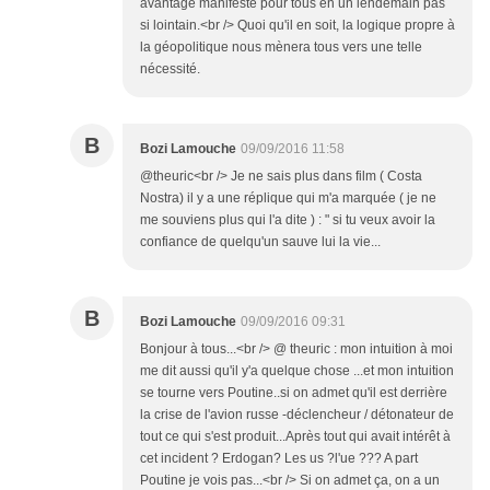
avantage manifeste pour tous en un lendemain pas
si lointain.<br /> Quoi qu'il en soit, la logique propre à
la géopolitique nous mènera tous vers une telle
nécessité.
B
Bozi Lamouche
09/09/2016 11:58
@theuric<br /> Je ne sais plus dans film ( Costa
Nostra) il y a une réplique qui m'a marquée ( je ne
me souviens plus qui l'a dite ) : " si tu veux avoir la
confiance de quelqu'un sauve lui la vie...
B
Bozi Lamouche
09/09/2016 09:31
Bonjour à tous...<br /> @ theuric : mon intuition à moi
me dit aussi qu'il y'a quelque chose ...et mon intuition
se tourne vers Poutine..si on admet qu'il est derrière
la crise de l'avion russe -déclencheur / détonateur de
tout ce qui s'est produit...Après tout qui avait intérêt à
cet incident ? Erdogan? Les us ?l'ue ??? A part
Poutine je vois pas...<br /> Si on admet ça, on a un