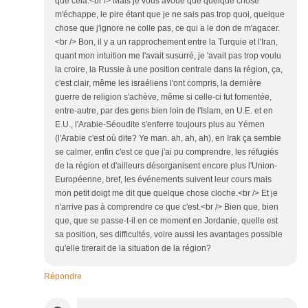
que cela.<br /> Mais je vous avoue que quelque chose
m'échappe, le pire étant que je ne sais pas trop quoi, quelque
chose que j'ignore ne colle pas, ce qui a le don de m'agacer.
<br /> Bon, il y a un rapprochement entre la Turquie et l'Iran,
quant mon intuition me l'avait susurré, je 'avait pas trop voulu
la croire, la Russie à une position centrale dans la région, ça,
c'est clair, même les israéliens l'ont compris, la dernière
guerre de religion s'achève, même si celle-ci fut fomentée,
entre-autre, par des gens bien loin de l'Islam, en U.E. et en
E.U., l'Arabie-Séoudite s'enferre toujours plus au Yémen
(l'Arabie c'est où dite? Ye man. ah, ah, ah), en Irak ça semble
se calmer, enfin c'est ce que j'ai pu comprendre, les réfugiés
de la région et d'ailleurs désorganisent encore plus l'Union-
Européenne, bref, les événements suivent leur cours mais
mon petit doigt me dit que quelque chose cloche.<br /> Et je
n'arrive pas à comprendre ce que c'est.<br /> Bien que, bien
que, que se passe-t-il en ce moment en Jordanie, quelle est
sa position, ses difficultés, voire aussi les avantages possible
qu'elle tirerait de la situation de la région?
Répondre