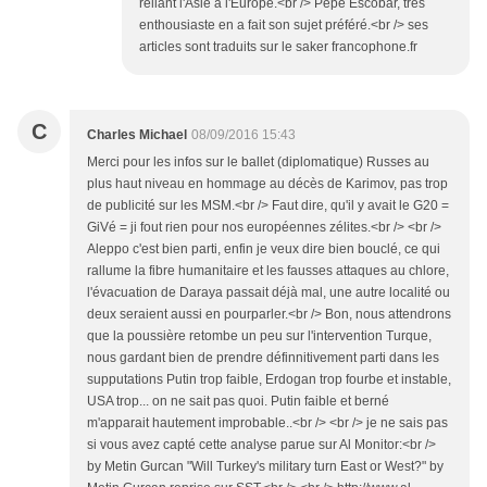
reliant l'Asie à l'Europe.<br /> Pepe Escobar, très
enthousiaste en a fait son sujet préféré.<br /> ses
articles sont traduits sur le saker francophone.fr
C
Charles Michael
08/09/2016 15:43
Merci pour les infos sur le ballet (diplomatique) Russes au
plus haut niveau en hommage au décès de Karimov, pas trop
de publicité sur les MSM.<br /> Faut dire, qu'il y avait le G20 =
GiVé = ji fout rien pour nos européennes zélites.<br /> <br />
Aleppo c'est bien parti, enfin je veux dire bien bouclé, ce qui
rallume la fibre humanitaire et les fausses attaques au chlore,
l'évacuation de Daraya passait déjà mal, une autre localité ou
deux seraient aussi en pourparler.<br /> Bon, nous attendrons
que la poussière retombe un peu sur l'intervention Turque,
nous gardant bien de prendre définnitivement parti dans les
supputations Putin trop faible, Erdogan trop fourbe et instable,
USA trop... on ne sait pas quoi. Putin faible et berné
m'apparait hautement improbable..<br /> <br /> je ne sais pas
si vous avez capté cette analyse parue sur Al Monitor:<br />
by Metin Gurcan "Will Turkey's military turn East or West?" by