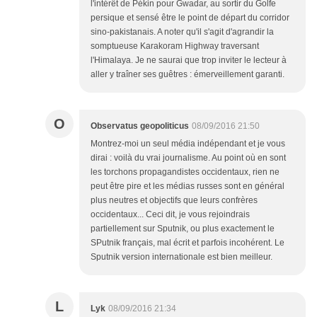
l'intérêt de Pékin pour Gwadar, au sortir du Golfe
persique et sensé être le point de départ du corridor
sino-pakistanais. A noter qu'il s'agit d'agrandir la
somptueuse Karakoram Highway traversant
l'Himalaya. Je ne saurai que trop inviter le lecteur à
aller y traîner ses guêtres : émerveillement garanti.
O
Observatus geopoliticus
08/09/2016 21:50
Montrez-moi un seul média indépendant et je vous
dirai : voilà du vrai journalisme. Au point où en sont
les torchons propagandistes occidentaux, rien ne
peut être pire et les médias russes sont en général
plus neutres et objectifs que leurs confrères
occidentaux... Ceci dit, je vous rejoindrais
partiellement sur Sputnik, ou plus exactement le
SPutnik français, mal écrit et parfois incohérent. Le
Sputnik version internationale est bien meilleur.
L
Lyk
08/09/2016 21:34