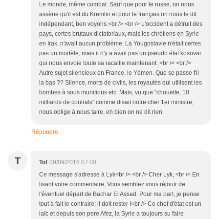
Le monde, même combat. Sauf que pour le russe, on nous
assène qu'il est du Kremlin et pour le français on nous le dit
indépendant, ben voyons.<br /> <br /> L'occident a détruit des
pays, certes brutaux dictatoriaux, mais les chrétiens en Syrie
en Irak, n'avait aucun problème. La Yougoslavie n'était certes
pas un modèle, mais il n'y a avait pas un pseudo état kosovar
qui nous envoie toute sa racaille maintenant. <br /> <br />
Autre sujet silencieux en France, le Yémen. Que se passe t'il
la bas ?? Silence, morts de civils, les royautés qui utilisent les
bombes à sous munitions etc. Mais, vu que "chouette, 10
milliards de contrats" comme disait notre cher 1er ministre,
nous oblige à nous taire, eh bien on ne dit rien.
Répondre
T
Tof
09/09/2016 07:00
Ce message s'adresse à Lyk<br /> <br /> Cher Lyk, <br /> En
lisant votre commentaire, Vous semblez vous réjouir de
l'éventuel départ de Bachar El Assad. Pour ma part, je pense
tout à fait le contraire: il doit rester !<br /> Ce chef d'état est un
laïc et depuis son pere Afez, la Syrie a toujours su faire