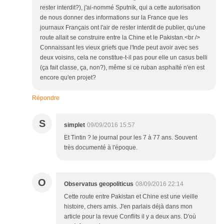
rester interdit?), j'ai-nommé Sputnik, qui a cette autorisation
de nous donner des informations sur la France que les
journaux Français ont l'air de rester interdit de publier, qu'une
route allait se construire entre la Chine et le Pakistan.<br />
Connaissant les vieux griefs que l'Inde peut avoir avec ses
deux voisins, cela ne constitue-t-il pas pour elle un casus belli
(ça fait classe, ça, non?), même si ce ruban asphalté n'en est
encore qu'en projet?
Répondre
S
simplet
09/09/2016 15:57
Et Tintin ? le journal pour les 7 à 77 ans. Souvent
très documenté à l'époque.
O
Observatus geopoliticus
08/09/2016 22:14
Cette route entre Pakistan et Chine est une vieille
histoire, chers amis. J'en parlais déjà dans mon
article pour la revue Conflits il y a deux ans. D'où