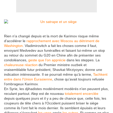
Rien n'a changé depuis et la mort de Karimov risque même
d'accélérer le
rapprochement avec Moscou au détriment de
Washington
. Vladimirovitch a fait les choses comme il faut,
envoyant Medvedev aux funérailles et faisant lui-même un stop
au retour du sommet du G20 en Chine afin de présenter ses
condoléances,
geste que l'on apprécie
dans les steppes. La
chaleureuse réaction
du Premier ministre ouzbek et
vraisemblable futur président, Shavkat Mirziyoyev, donne une
indication intéressante. Il se pourrait même qu'à terme,
Tachkent
entre dans l'Union Eurasienne
, chose qu'avait toujours refusée
l'ombrageux Karimov.
En Syrie, les djihadistes modérément modérés n'en peuvent plus,
reculant partout. Alep est de nouveau
totalement encerclée
depuis quelques jours et il y a peu de chance que, cette fois, les
coupeurs de tête chers à l'Occident puissent briser le siège
comme ils l'ont fait le mois dernier. Ils semblent épuisés et leurs
défenses s'écroulent
les unes
après
les autres
. Et comme en plus