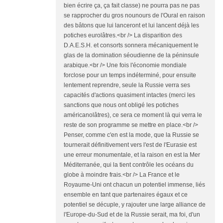
bien écrire ça, ça fait classe) ne pourra pas ne pas
se rapprocher du gros nounours de l'Oural en raison
des bâtons que lui lanceront et lui lancent déjà les
potiches eurolâtres.<br /> La disparition des
D.A.E.S.H. et consorts sonnera mécaniquement le
glas de la domination séoudienne de la péninsule
arabique.<br /> Une fois l'économie mondiale
forclose pour un temps indéterminé, pour ensuite
lentement reprendre, seule la Russie verra ses
capacités d'actions quasiment intactes (merci les
sanctions que nous ont obligé les potiches
américanolâtres), ce sera ce moment là qui verra le
reste de son programme se mettre en place.<br />
Penser, comme c'en est la mode, que la Russie se
tournerait définitivement vers l'est de l'Eurasie est
une erreur monumentale, et la raison en est la Mer
Méditerranée, qui la tient contrôle les océans du
globe à moindre frais.<br /> La France et le
Royaume-Uni ont chacun un potentiel immense, liés
ensemble en tant que partenaires égaux et ce
potentiel se décuple, y rajouter une large alliance de
l'Europe-du-Sud et de la Russie serait, ma foi, d'un