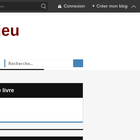
Connexion
+
Créer mon blog
jeu
e livre