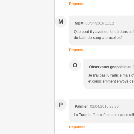
Répondre
M
MBM
03/04/2016 11:12
Que peut-il y avoir de fondé dans ce b
du-bain-de-sang-a-bruxelles?
Répondre
O
Observatus geopoliticus
Je n'ai pas lu l'article mais
et consciemment envoyé des
P
Palmier
02/04/2016 23:36
La Turquie, "deuxième puissance mili
Répondre