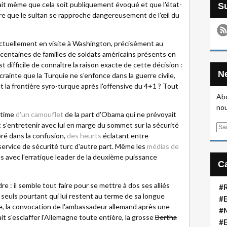
e fait même que cela soit publiquement évoqué et que l'état-
re que le sultan se rapproche dangereusement de l’œil du
t actuellement en visite à Washington, précisément au
entaines de familles de soldats américains présents en
est difficile de connaître la raison exacte de cette décision :
crainte que la Turquie ne s'enfonce dans la guerre civile,
la frontière syro-turque après l'offensive du 4+1 ? Tout
Abo
nou
ctime
d'un camouflet
de la part d'Obama qui ne prévoyait
t s'entretenir avec lui en marge du sommet sur la sécurité
E
bré dans la confusion,
des heurts
éclatant entre
m
service de sécurité turc d'autre part. Même les
médias de
a
 avec l'erratique leader de la deuxième puissance
i
l
 : il semble tout faire pour se mettre à dos ses alliés
#R
 seuls pourtant qui lui restent au terme de sa longue
#E
, la convocation de l'ambassadeur allemand après une
#
ait s'esclaffer l'Allemagne toute entière, la grosse
Bertha
#