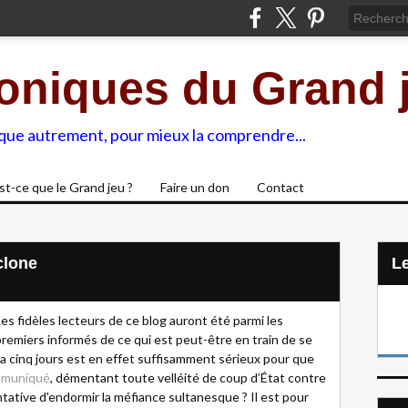
oniques du Grand 
ique autrement, pour mieux la comprendre...
st-ce que le Grand jeu ?
Faire un don
Contact
clone
L
Les fidèles lecteurs de ce blog auront été parmi les
premiers informés de ce qui est peut-être en train de se
y a cinq jours est en effet suffisamment sérieux pour que
mmuniqué
, démentant toute velléité de coup d’État contre
tative d'endormir la méfiance sultanesque ? Il est pour