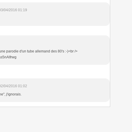
03/04/2016 01:19
 une parodie d'un tube allemand des 80's :-)<br />
as5nAlfrwg
02/04/2016 01:02
e", j'ignorais.