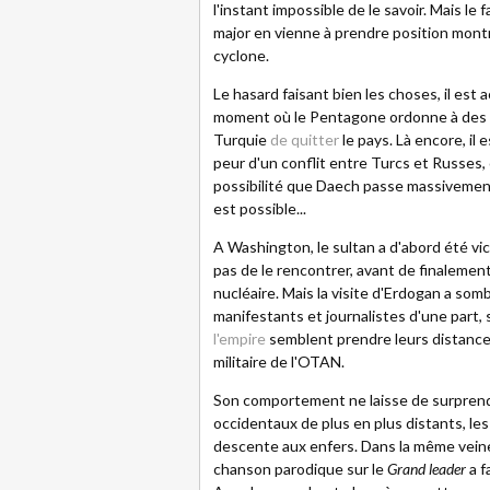
l'instant impossible de le savoir. Mais l
major en vienne à prendre position mont
cyclone.
Le hasard faisant bien les choses, il es
moment où le Pentagone ordonne à des c
Turquie
de quitter
le pays. Là encore, il 
peur d'un conflit entre Turcs et Russes, 
possibilité que Daech passe massivement 
est possible...
A Washington, le sultan a d'abord été vi
pas de le rencontrer, avant de finalemen
nucléaire. Mais la visite d'Erdogan a som
manifestants et journalistes d'une part, 
l'empire
semblent prendre leurs distances
militaire de l'OTAN.
Son comportement ne laisse de surprendre
occidentaux de plus en plus distants, les
descente aux enfers. Dans la même veine
chanson parodique sur le
Grand leader
a f