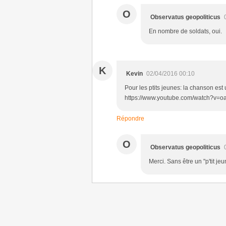
O
Observatus geopoliticus
En nombre de soldats, oui.
K
Kevin
02/04/2016 00:10
Pour les ptits jeunes: la chanson est
https://www.youtube.com/watch?v=o
Répondre
O
Observatus geopoliticus
Merci. Sans être un "p'tit jeun