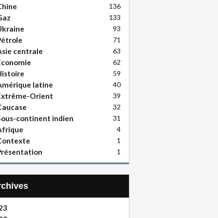
Chine
136
Gaz
133
Ukraine
93
étrole
71
sie centrale
63
Economie
62
istoire
59
mérique latine
40
Extrême-Orient
39
Caucase
32
ous-continent indien
31
frique
4
Contexte
1
résentation
1
Archives
23