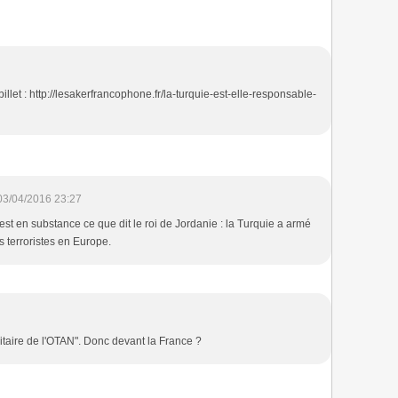
illet : http://lesakerfrancophone.fr/la-turquie-est-elle-responsable-
03/04/2016 23:27
 c'est en substance ce que dit le roi de Jordanie : la Turquie a armé
 terroristes en Europe.
taire de l'OTAN". Donc devant la France ?