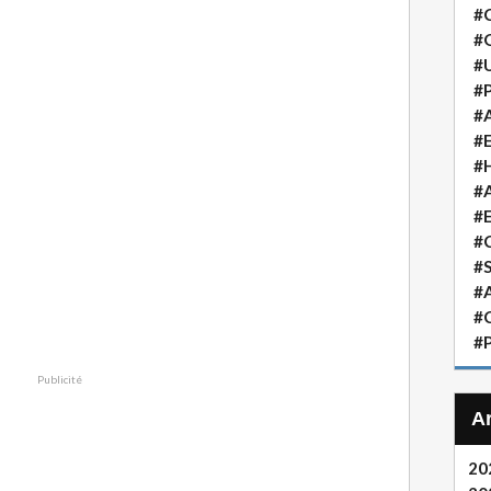
#
#
#
#P
#A
#
#H
#A
#
#
#S
#A
#
#P
Publicité
20