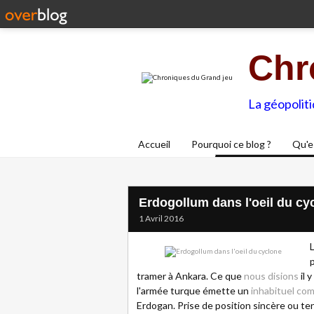
Chr
La géopolit
Accueil
Pourquoi ce blog ?
Qu'e
Erdogollum dans l'oeil du cy
1 Avril 2016
tramer à Ankara. Ce que
nous disions
il 
l'armée turque émette un
inhabituel co
Erdogan. Prise de position sincère ou ten