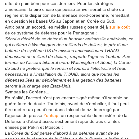
effet du pain béni pour ces derniers. Pour les stratèges
américains, la pire chose qui puisse arriver serait la chute du
régime et la disparition de la menace nord-coréenne, remettant
en question les bases US au Japon et en Corée du Sud.
Anticipant un accord, les médias russes glosent déjà
sur le coût
de ce système de défense pour le Pentagone :
Séoul a décidé de se doter d'un bouclier antimissile américain, ce
qui coûtera à Washington des milliards de dollars, le prix d'une
batterie du système US de missiles antibalistiques THAAD
dépassant un milliard de dollars, rapporte l'agence Yonhap. Aux
termes de l'accord bilatéral entre Washington et Séoul, la Corée
du Sud ne prêtera que le terrain et fournira l'électricité et l'eau
nécessaires à l'installation du THAAD, alors que toutes les
dépenses liées au déploiement et à la gestion des batteries
seront à la charge des Etats-Unis.
Sympas les Coréens...
En réalité, l'accord n'est pas encore signé même s'il semble ne
guère faire de doute. Toutefois, avant de s'emballer, il faut peut-
être mettre un peu d'eau dans l'alcool de riz. Interrogé par
l'agence de presse
Yonhap
, un responsable du ministère de la
Défense a d'abord assez sèchement répondu aux craintes
émises par Pékin et Moscou :
La Corée du Sud pense d'abord à sa défense avant de se