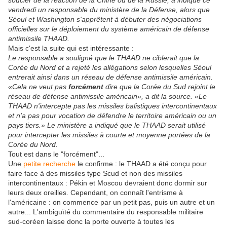
soucier de la réaction de la Chine ou de la Russie, a indiqué ce
vendredi un responsable du ministère de la Défense, alors que
Séoul et Washington s'apprêtent à débuter des négociations
officielles sur le déploiement du système américain de défense
antimissile THAAD.
Mais c'est la suite qui est intéressante :
Le responsable a souligné que le THAAD ne ciblerait que la
Corée du Nord et a rejeté les allégations selon lesquelles Séoul
entrerait ainsi dans un réseau de défense antimissile américain.
«Cela ne veut pas
forcément
dire que la Corée du Sud rejoint le
réseau de défense antimissile américain», a dit la source. «Le
THAAD n'intercepte pas les missiles balistiques intercontinentaux
et n'a pas pour vocation de défendre le territoire américain ou un
pays tiers.» Le ministère a indiqué que le THAAD serait utilisé
pour intercepter les missiles à courte et moyenne portées de la
Corée du Nord.
Tout est dans le "forcément"...
Une
petite recherche
le confirme : le THAAD a été conçu pour
faire face à des missiles type Scud et non des missiles
intercontinentaux : Pékin et Moscou devraient donc dormir sur
leurs deux oreilles. Cependant, on connaît l'entrisme à
l'américaine : on commence par un petit pas, puis un autre et un
autre... L'ambiguïté du commentaire du responsable militaire
sud-coréen laisse donc la porte ouverte à toutes les