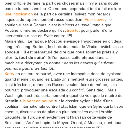
bien difficile de faire la part des choses mais il n'y a sans doute
pas de fumée sans feu. On ne peut cependant tout à fait exclure
une intoxication
de la part de certains (suivez mon regard)
inquiets du rapprochement russo-saoudien.
Pour Lavrov
, le
soutien russe à Damas, c'est
business as usual
, tandis que
Poutine lui-même déclare qu'il est
trop tôt
pour parler d'une
intervention russe en Syrie contre l'EI.
Mais enfin... Le fait que Moscou envisage l'hypothèse en dit déjà
long, très long. Surtout, le choix des mots de Vladimirovitch laisse
songeur : "il est prématuré de dire que nous sommes prêts à y
aller
là, tout de suite
". Si l'on passe cette phrase dans la
machine à décrypter, ça donne :
dans les heures qui suivent,
peut-être pas, mais bientôt
...
Kerry
en est tout retourné, avec une incroyable dose de cynisme
quand même : quand les Etats-Unis mettent leurs grosses pattes,
c'est très bien ; quand les Russes veulent faire de même, cela
pourrait "provoquer une escalade du conflit". Sans déc... Mais
Washington est très certainement inquiet de voir que le maître du
Kremlin a
le vent en poupe
sur le dossier syrien : idée d'une
coalition internationale contre l'Etat Islamique en Syrie qui fait son
chemin, discussions de plus en plus poussées avec l'Arabie
Saoudite, la Turquie et évidemment l'Iran (ah cette visite de
Soleimani, l'Arsène Lupin du Moyen-Orient, à Moscou, dont nous