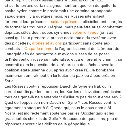
parlions), inclusion d'Assad dans le combat contre l'EI...
Et sur le terrain, certains signes montrent que loin de quitter le
navire syrien comme le proclamait une certaine propagande
saoudienne il y a quelques mois, les Russes intensifient
fortement leur présence :
soldats présents
, officiellement chargés
de former les troupes du régime, mais peut-être aussi combattant
déjà aux côtés des troupes syriennes
selon le Times
(on sait
aussi qu'il faut prendre la presse occidentale du système avec
des pincettes),
drones et avions
participant sans doute aux
combats...
On parle même
de l'agrandissement de l'aéroport de
Lattaquié afin de permettre aux avions russes de se poser.
Si l'intervention russe se matérialise, et ça en prend le chemin, se
poserait alors la question de la répartition des tâches avec la
coalition états-unienne qui, après avoir créé l'EI, le bombarde
maintenant en Irak tout en lui foutant la paix ou à peu près en
Syrie.
Les Russes vont-ils repousser Daech de Syrie en Irak où ils
seront cueillis par les Iraniens, les Kurdes et l'aviation américaine,
tous ces gens-là ne s'entendant d'ailleurs pas du tout entre eux ?
Quid de l'opposition non-Daech en Syrie ? Les Russes vont-ils
égaement s'attaquer à Al Qaeda qui, sous le doux nom d'Al
Nosra, est indirectement soutenue par les Occidentaux et les
grassouillets cheikhs du Golfe ? Beaucoup de questions, peu de
réponses encore : les délices de la géopolitique...