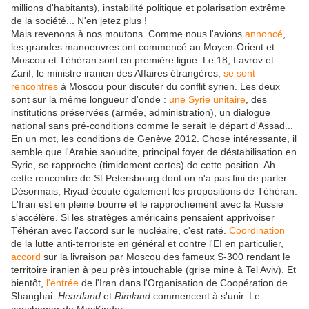
millions d'habitants), instabilité politique et polarisation extrême
de la société... N'en jetez plus !
Mais revenons à nos moutons. Comme nous l'avions
annoncé
,
les grandes manoeuvres ont commencé au Moyen-Orient et
Moscou et Téhéran sont en première ligne. Le 18, Lavrov et
Zarif, le ministre iranien des Affaires étrangères,
se sont
rencontrés
à Moscou pour discuter du conflit syrien. Les deux
sont sur la même longueur d'onde :
une Syrie unitaire
, des
institutions préservées (armée, administration), un dialogue
national sans pré-conditions comme le serait le départ d'Assad...
En un mot, les conditions de Genève 2012. Chose intéressante, il
semble que l'Arabie saoudite, principal foyer de déstabilisation en
Syrie, se rapproche (timidement certes) de cette position. Ah
cette rencontre de St Petersbourg dont on n'a pas fini de parler...
Désormais, Riyad écoute également les propositions de Téhéran.
L'Iran est en pleine bourre et le rapprochement avec la Russie
s'accélère. Si les stratèges américains pensaient apprivoiser
Téhéran avec l'accord sur le nucléaire, c'est raté.
Coordination
de la lutte anti-terroriste en général et contre l'EI en particulier,
accord
sur la livraison par Moscou des fameux S-300 rendant le
territoire iranien à peu près intouchable (grise mine à Tel Aviv). Et
bientôt,
l'entrée
de l'Iran dans l'Organisation de Coopération de
Shanghai.
Heartland
et
Rimland
commencent à s'unir. Le