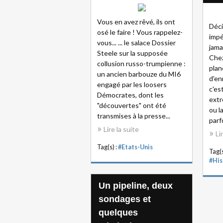
Vous en avez rêvé, ils ont
Déci
osé le faire ! Vous rappelez-
impé
vous... ... le salace Dossier
jama
Steele sur la supposée
Chez
collusion russo-trumpienne :
plan
un ancien barbouze du MI6
d'en
engagé par les loosers
c'est
Démocrates, dont les
extr
"découvertes" ont été
ou l
transmises à la presse...
parfo
Lire la suite
Li
Tag(s) :
#Etats-Unis
Tag(s
#His
Un pipeline, deux
sondages et
quelques