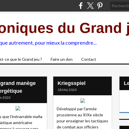
oniques du Grand 
ique autrement, pour mieux la comprendre...
st-ce que le Grand jeu ?
Faire un don
Contact
 grand manège
Kriegsspiel
L
18 Mai 2020
ergétique
in 2020
Développé par l'armée
prussienne au XIXe siècle
s que l'inénarrable mafia
pour enseigner les tactiques
atique américaine
de combat aux officiers
mence à accuser sans