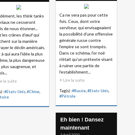
Ca ne sera pas pour cette
dément, les think tanks
fois. Ceux, dont votre
riaux ne cesseront
serviteur, qui envisageaient
is de nous étonner...
la possibilité d'une offensive
 les crânes d’œuf qui
générale russe contre
chent sur la manière
l'empire se sont trompés.
rayer le déclin américain,
Dans ce schéma, l'or noir
 à qui aura l'idée la plus
n'était qu'un prétexte visant
ême, la plus dangereuse
à ruiner une partie de
a plus saugrenue, et
l'establishment...
is...
Lire la suite
re la suite
Tag(s) :
#Russie
,
#Etats-Unis
,
) :
#Etats-Unis
,
#Chine
,
#Pétrole
toire
Eh bien ! Dansez
maintenant
2 Avril 2020