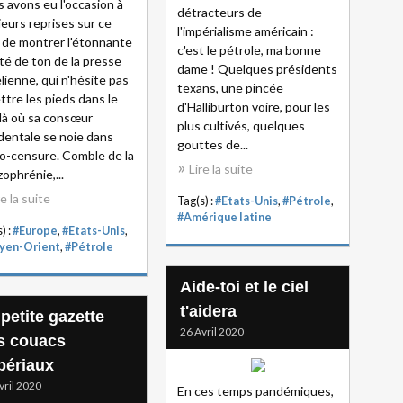
 avons eu l'occasion à
détracteurs de
ieurs reprises sur ce
l'impérialisme américain :
 de montrer l'étonnante
c'est le pétrole, ma bonne
rté de ton de la presse
dame ! Quelques présidents
élienne, qui n'hésite pas
texans, une pincée
ttre les pieds dans le
d'Halliburton voire, pour les
 là où sa consœur
plus cultivés, quelques
dentale se noie dans
gouttes de...
to-censure. Comble de la
Lire la suite
zophrénie,...
re la suite
Tag(s) :
#Etats-Unis
,
#Pétrole
,
#Amérique latine
) :
#Europe
,
#Etats-Unis
,
yen-Orient
,
#Pétrole
Aide-toi et le ciel
t'aidera
petite gazette
26 Avril 2020
s couacs
périaux
vril 2020
En ces temps pandémiques,