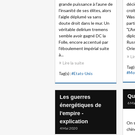
grande puissance à l'aune de
déci
l'insanité de ses élites, alors
croi
l'aigle déplumé va sans
Wash
doute droit dans le mur. Un
part
véritable delirium tremens
"L'A
semble avoir gagné DC la
dipl
Folle, encore accentué par
Russ
l'éboulement impérial suite
Orien
à...
Li
Lire la suite
Tag(s
#Mo
Tag(s) :
#Etats-Unis
Que
Les guerres
6 Ma
énergétiques de
l'empire -
explication
On s
4 Mai 2020
chin