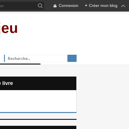
Connexion
+
Créer mon blog
jeu
e livre