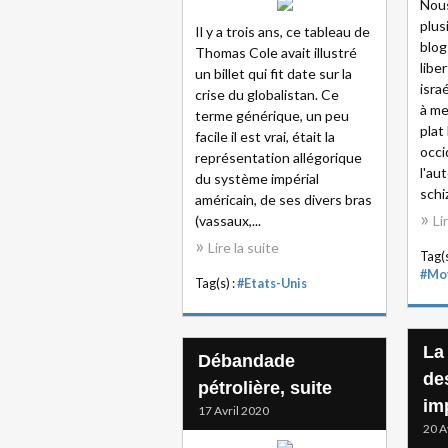
Nous
plus
Il y a trois ans, ce tableau de
blog
Thomas Cole avait illustré
libe
un billet qui fit date sur la
isra
crise du globalistan. Ce
à me
terme générique, un peu
plat
facile il est vrai, était la
occi
représentation allégorique
l'au
du système impérial
schi
américain, de ses divers bras
(vassaux,...
Li
Lire la suite
Tag(s
#Mo
Tag(s) :
#Etats-Unis
La 
Débandade
de
pétrolière, suite
im
17 Avril 2020
20 A