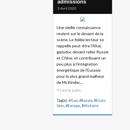
admissions
5 Avril 2020
Une vieille connaissance
revient sur le devant de la
scène. Le fidèle lecteur se
rappelle peut-être l'Altaï,
gazoduc devant relier Russie
et Chine, et contribuant un
peu plus à l'intégration
énergétique de l'Eurasie
pour le plus grand malheur
de McKinder,...
Lire la suite
Tag(s) :
#Gaz
,
#Russie
,
#Etats-
Unis
,
#Europe
,
#Histoire