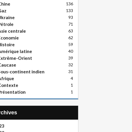
Chine
136
Gaz
133
Ukraine
93
étrole
71
sie centrale
63
Economie
62
istoire
59
mérique latine
40
Extrême-Orient
39
Caucase
32
ous-continent indien
31
frique
4
Contexte
1
résentation
1
Archives
23