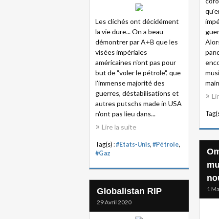
coro
qu'e
Les clichés ont décidément
impé
la vie dure... On a beau
guer
démontrer par A+B que les
Alor
visées impériales
pand
américaines n'ont pas pour
enco
but de "voler le pétrole", que
musi
l'immense majorité des
main
guerres, déstabilisations et
Li
autres putschs made in USA
n'ont pas lieu dans...
Tag(s
Lire la suite
Tag(s) :
#Etats-Unis
,
#Pétrole
,
Om
#Gaz
mu
no
1 Ma
Globalistan RIP
29 Avril 2020