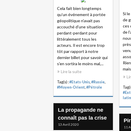
Cela fait bien longtemps
Si l
qu'un événement à portée
de g
géopolitique n'avait pas
ces 
accouché d'une situation
de l
perdant-perdant pour
nouv
littéralement tous les
près
acteurs. Il est encore trop
ven
tôt par rapport à notre
asso
dernier billet pour savoir qui
Rien
s'en sortira le moins mal,...
mais
Lire la suite
Li
Tag(s) :
#Etats-Unis
,
#Russie
,
#Moyen-Orient
,
#Pétrole
Tag(s
#Ext
lati
La propagande ne
connaît pas la crise
Pi
13 Avril 2020
11 A