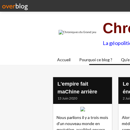
Chr
La géopolit
Accueil
Pourquoi ce blog ?
Qu'e
L'empire fait
Le
maChine arrière
én
13 Juin 2020
2 Ju
Nous parlions il y a trois mois
Alor
d'un nouveau monde en
médi
gestation, accéléré encore
com