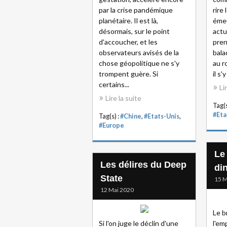
par la crise pandémique
rire
planétaire. Il est là,
éme
désormais, sur le point
actu
d'accoucher, et les
pren
observateurs avisés de la
bala
chose géopolitique ne s'y
au r
trompent guère. Si
il s
certains...
Li
Lire la suite
Tag(s
#Eta
Tag(s) :
#Chine
,
#Etats-Unis
,
#Europe
Le 
Les délires du Deep
di
State
15 M
12 Mai 2020
Le b
Si l'on juge le déclin d'une
l'em