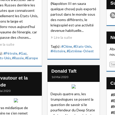
(Napoléon III en saura
 les Russes derrière les
quelque chose) puis exporté
utes que connaissent
partout dans le monde sous
ellement les Etats-Unis,
des noms différents, le
ons le large et
kriegsspiel est une activité
dons-nous aujourd'hui
devenue habituelle...
oyaume de l'énergie, car
'y passe des choses...
Lire la suite
re la suite
Tag(s) :
#Chine
,
#Etats-Unis
,
Abo
#Histoire
,
#Extrême-Orient
) :
#Pétrole
,
#Gaz
,
nou
ts-Unis
,
#Russie
,
#Europe
E
m
Donald Taft
a
16 Mai 2020
vautour et la
i
nde
l
ai 2020
Depuis quatre ans, les
#R
trumpologues se posent la
#E
question de savoir si le
#
ras médiatique de
pourfendeur du Deep State
#
pire ne s'en remet