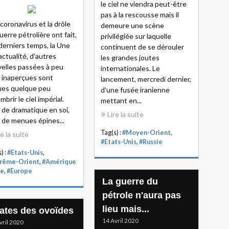
le ciel ne viendra peut-être
pas à la rescousse mais il
e coronavirus et la drôle
demeure une scène
uerre pétrolière ont fait,
privilégiée sur laquelle
derniers temps, la Une
continuent de se dérouler
'actualité, d'autres
les grandes joutes
elles passées à peu
internationales. Le
 inaperçues sont
lancement, mercredi dernier,
ues quelque peu
d'une fusée iranienne
mbrir le ciel impérial.
mettant en...
 de dramatique en soi,
Lire la suite
 de menues épines...
Tag(s) :
#Moyen-Orient
,
re la suite
#Etats-Unis
,
#Russie
) :
#Etats-Unis
,
rême-Orient
,
#Amérique
ne
,
#Europe
La guerre du
pétrole n'aura pas
lieu mais...
rates des ovoïdes
14 Avril 2020
vril 2020