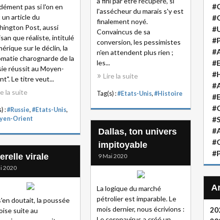
a fini par être récupéré, si
#
dément pas si l'on en
l'assécheur du marais s'y est
t un article du
#
finalement noyé.
ington Post, aussi
#
Convaincus de sa
isan que réaliste, intitulé
#P
conversion, les pessimistes
mérique sur le déclin, la
#A
n'en attendent plus rien ;
omatie charognarde de la
les...
#
ie réussit au Moyen-
#H
Lire la suite
t". Le titre veut...
#A
re la suite
Tag(s) :
#Etats-Unis
,
#Histoire
#
#
) :
#Russie
,
#Etats-Unis
,
yen-Orient
#S
#A
Dallas, ton univers
#
impitoyable
#P
relle virale
9 Mai 2020
i 2020
La logique du marché
pétrolier est imparable. Le
'en doutait, la poussée
mois dernier, nous écrivions :
20
oise suite au
Le coronavirus a créé un