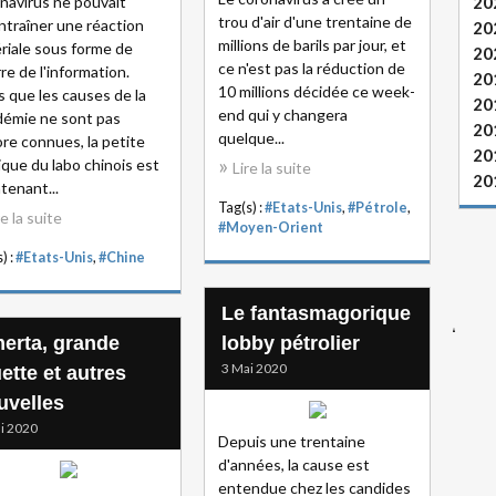
navirus ne pouvait
20
trou d'air d'une trentaine de
ntraîner une réaction
20
millions de barils par jour, et
riale sous forme de
20
ce n'est pas la réduction de
re de l'information.
20
10 millions décidée ce week-
s que les causes de la
20
end qui y changera
émie ne sont pas
20
quelque...
re connues, la petite
20
que du labo chinois est
Lire la suite
20
tenant...
Tag(s) :
#Etats-Unis
,
#Pétrole
,
re la suite
#Moyen-Orient
) :
#Etats-Unis
,
#Chine
Le fantasmagorique
erta, grande
lobby pétrolier
3 Mai 2020
ette et autres
uvelles
i 2020
Depuis une trentaine
d'années, la cause est
entendue chez les candides