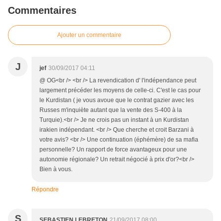
Commentaires
Ajouter un commentaire
J
jef
30/09/2017 04:11
@ OG<br /> <br /> La revendication d' l'indépendance peut
largement précéder les moyens de celle-ci. C'est le cas pour
le Kurdistan ( je vous avoue que le contrat gazier avec les
Russes m'inquiète autant que la vente des S-400 à la
Turquie).<br /> Je ne crois pas un instant à un Kurdistan
irakien indépendant. <br /> Que cherche et croit Barzani à
votre avis? <br /> Une continuation (éphémère) de sa mafia
personnelle? Un rapport de force avantageux pour une
autonomie régionale? Un retrait négocié à prix d'or?<br />
Bien à vous.
Répondre
S
SEBASTIEN LEBRETON
21/09/2017 08:00