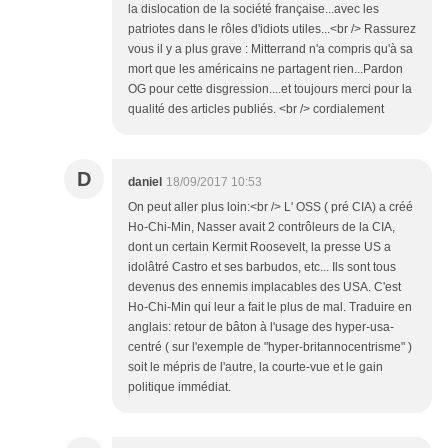
la dislocation de la société française...avec les
patriotes dans le rôles d'idiots utiles...<br /> Rassurez
vous il y a plus grave : Mitterrand n'a compris qu'à sa
mort que les américains ne partagent rien...Pardon
OG pour cette disgression....et toujours merci pour la
qualité des articles publiés. <br /> cordialement
D
daniel
18/09/2017 10:53
On peut aller plus loin:<br /> L' OSS ( pré CIA) a créé
Ho-Chi-Min, Nasser avait 2 contrôleurs de la CIA,
dont un certain Kermit Roosevelt, la presse US a
idolâtré Castro et ses barbudos, etc... Ils sont tous
devenus des ennemis implacables des USA. C'est
Ho-Chi-Min qui leur a fait le plus de mal. Traduire en
anglais: retour de bâton à l'usage des hyper-usa-
centré ( sur l'exemple de "hyper-britannocentrisme" )
soit le mépris de l'autre, la courte-vue et le gain
politique immédiat.