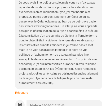
Je vous avais interpelé à ce sujet mais vous ne m'aviez pas
répondu.<br /> <br /> Sinon à propos de l'accélération des
évènements en ce moment en Syrie, j'ai ma théorie à ce
propos. Je pense que c'est fortement corrélé à ce qui se
passe avec le Qatar et la mise au ban de ce petit pays gazier
des sphères washingtoniennes. En effet je ne vous apprends
pas que la déstabilisation de la Syrie baasiste était le prélude
à la constitution d'un arc sunnite du Golfe à la Turquie dont le
double objectif était la victoire historique des waabistes sur
les chiites et les sunnites "modérés" (je n'aime pas ce mot
mais je ne vois pas d'autres termes) d'un point de vue
politique et l'acheminement du gaz qatari par pipe-line
susceptible de se connecter au réseau turc d'un point de vue
économique (et qui intéressait les européens) d'où l'alliance
occidentalo-waabite. Or les évènements du Golfe rendent ce
projet caduc et les américains se désinvestissent brutalement
de la région. Ajouter à cela le fait que le prix du baril reste
durablement bas (env.50$)
Répondre
M
Madudu
19/09/2017 22:46