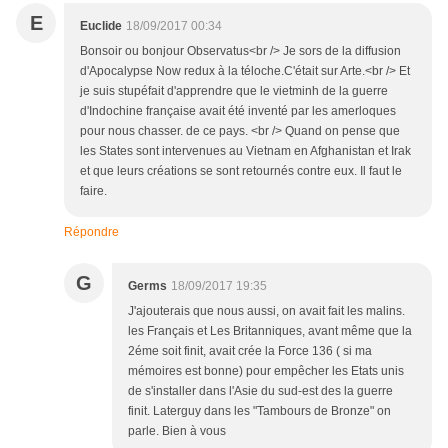
E
Euclide
18/09/2017 00:34
Bonsoir ou bonjour Observatus<br /> Je sors de la diffusion
d'Apocalypse Now redux à la téloche.C'était sur Arte.<br /> Et
je suis stupéfait d'apprendre que le vietminh de la guerre
d'Indochine française avait été inventé par les amerloques
pour nous chasser. de ce pays. <br /> Quand on pense que
les States sont intervenues au Vietnam en Afghanistan et Irak
et que leurs créations se sont retournés contre eux. Il faut le
faire.
Répondre
G
Germs
18/09/2017 19:35
J'ajouterais que nous aussi, on avait fait les malins.
les Français et Les Britanniques, avant même que la
2éme soit finit, avait crée la Force 136 ( si ma
mémoires est bonne) pour empêcher les Etats unis
de s'installer dans l'Asie du sud-est des la guerre
finit. Laterguy dans les "Tambours de Bronze" on
parle. Bien à vous