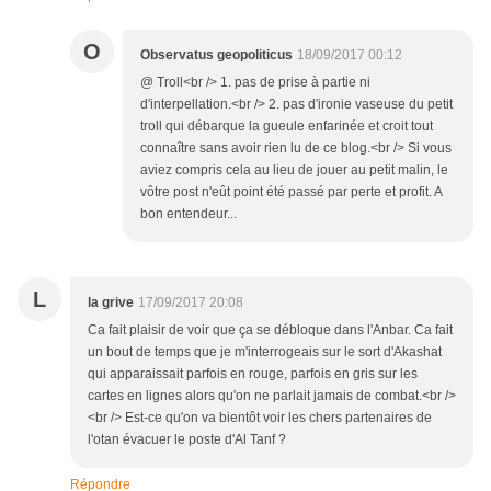
O
Observatus geopoliticus
18/09/2017 00:12
@ Troll<br /> 1. pas de prise à partie ni
d'interpellation.<br /> 2. pas d'ironie vaseuse du petit
troll qui débarque la gueule enfarinée et croit tout
connaître sans avoir rien lu de ce blog.<br /> Si vous
aviez compris cela au lieu de jouer au petit malin, le
vôtre post n'eût point été passé par perte et profit. A
bon entendeur...
L
la grive
17/09/2017 20:08
Ca fait plaisir de voir que ça se débloque dans l'Anbar. Ca fait
un bout de temps que je m'interrogeais sur le sort d'Akashat
qui apparaissait parfois en rouge, parfois en gris sur les
cartes en lignes alors qu'on ne parlait jamais de combat.<br />
<br /> Est-ce qu'on va bientôt voir les chers partenaires de
l'otan évacuer le poste d'Al Tanf ?
Répondre