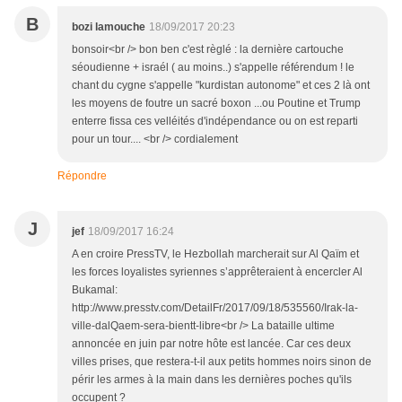
B
bozi lamouche
18/09/2017 20:23
bonsoir<br /> bon ben c'est règlé : la dernière cartouche
séoudienne + israél ( au moins..) s'appelle référendum ! le
chant du cygne s'appelle "kurdistan autonome" et ces 2 là ont
les moyens de foutre un sacré boxon ...ou Poutine et Trump
enterre fissa ces velléités d'indépendance ou on est reparti
pour un tour.... <br /> cordialement
Répondre
J
jef
18/09/2017 16:24
A en croire PressTV, le Hezbollah marcherait sur Al Qaïm et
les forces loyalistes syriennes s’apprêteraient à encercler Al
Bukamal:
http://www.presstv.com/DetailFr/2017/09/18/535560/Irak-la-
ville-dalQaem-sera-bientt-libre<br /> La bataille ultime
annoncée en juin par notre hôte est lancée. Car ces deux
villes prises, que restera-t-il aux petits hommes noirs sinon de
périr les armes à la main dans les dernières poches qu'ils
occupent ?