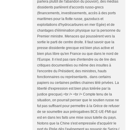
parlera plutôt de l'abandon du pouvoir), des médias
dissidents parlèrent d'accords russo-grecs
(financements, investissements, accès à des ports
maritimes pour la flotte russe, gazoducs et
exploitations d'hydrocarbures en mer Egée) et de
chantages d'élimination physique sur la personne du
Premier ministre. Menaces qui poussèrent vers la
sortie le parti de centre droite. Il faut savoir que la
presse dissidente grecque est bien plus active et
bien plus libre qu'en France ou que dans le nord de
l'Europe. Il n'est pas rare d'entendre ou de lire des
critiques documentées ou même des insultes à
l'encontre du Président, des ministres, hauts
fonctionnaires ou représentants.. dans certains
papiers ou certaines petites chaines télé privées. La
liberté d'expression est bien plus tolérée par la
justice grecque).<br /> <br /> Compte tenu de la
situation, on pourrait penser que le soutien russe ne
fut pas suffisant pour permettre à la Grèce de refuser
de se soumettre aux prérogatives BCE-UE-FMI qui
est en dans les faits une mise sous tutelle du pays.
Notons que la Chine s'est empressée d'acquérir le
port du Pirée dès l'avènement au pouvoir de Syriza (