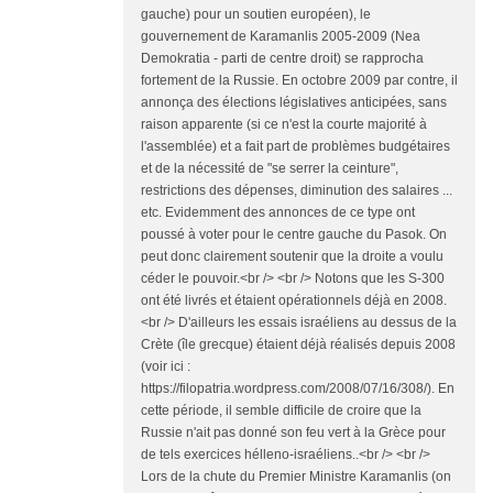
gauche) pour un soutien européen), le
gouvernement de Karamanlis 2005-2009 (Nea
Demokratia - parti de centre droit) se rapprocha
fortement de la Russie. En octobre 2009 par contre, il
annonça des élections législatives anticipées, sans
raison apparente (si ce n'est la courte majorité à
l'assemblée) et a fait part de problèmes budgétaires
et de la nécessité de "se serrer la ceinture",
restrictions des dépenses, diminution des salaires ...
etc. Evidemment des annonces de ce type ont
poussé à voter pour le centre gauche du Pasok. On
peut donc clairement soutenir que la droite a voulu
céder le pouvoir.<br /> <br /> Notons que les S-300
ont été livrés et étaient opérationnels déjà en 2008.
<br /> D'ailleurs les essais israéliens au dessus de la
Crète (île grecque) étaient déjà réalisés depuis 2008
(voir ici :
https://filopatria.wordpress.com/2008/07/16/308/). En
cette période, il semble difficile de croire que la
Russie n'ait pas donné son feu vert à la Grèce pour
de tels exercices hélleno-israéliens..<br /> <br />
Lors de la chute du Premier Ministre Karamanlis (on