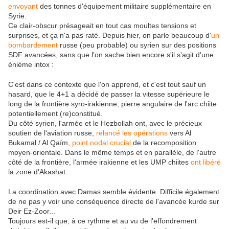
envoyant
des tonnes d'équipement militaire supplémentaire en
Syrie.
Ce clair-obscur présageait en tout cas moultes tensions et
surprises, et ça n'a pas raté. Depuis hier, on parle beaucoup d'
un
bombardement
russe (peu probable) ou syrien sur des positions
SDF avancées, sans que l'on sache bien encore s'il s'agit d'une
énième intox :
C'est dans ce contexte que l'on apprend, et c'est tout sauf un
hasard, que le 4+1 a décidé de passer la vitesse supérieure le
long de la frontière syro-irakienne, pierre angulaire de l'arc chiite
potentiellement (re)constitué.
Du côté syrien, l'armée et le Hezbollah ont, avec le précieux
soutien de l'aviation russe,
relancé les opérations
vers Al
Bukamal / Al Qaïm,
point nodal crucial
de la recomposition
moyen-orientale. Dans le même temps et en parallèle, de l'autre
côté de la frontière, l'armée irakienne et les UMP chiites
ont libéré
la zone d'Akashat.
La coordination avec Damas semble évidente. Difficile également
de ne pas y voir une conséquence directe de l'avancée kurde sur
Deir Ez-Zoor...
Toujours est-il que, à ce rythme et au vu de l'effondrement