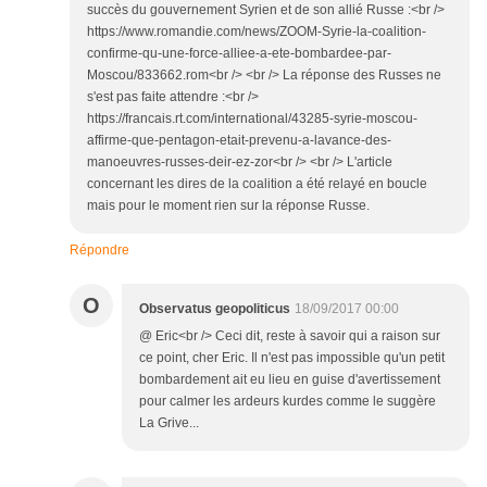
succès du gouvernement Syrien et de son allié Russe :<br />
https://www.romandie.com/news/ZOOM-Syrie-la-coalition-
confirme-qu-une-force-alliee-a-ete-bombardee-par-
Moscou/833662.rom<br /> <br /> La réponse des Russes ne
s'est pas faite attendre :<br />
https://francais.rt.com/international/43285-syrie-moscou-
affirme-que-pentagon-etait-prevenu-a-lavance-des-
manoeuvres-russes-deir-ez-zor<br /> <br /> L'article
concernant les dires de la coalition a été relayé en boucle
mais pour le moment rien sur la réponse Russe.
Répondre
O
Observatus geopoliticus
18/09/2017 00:00
@ Eric<br /> Ceci dit, reste à savoir qui a raison sur
ce point, cher Eric. Il n'est pas impossible qu'un petit
bombardement ait eu lieu en guise d'avertissement
pour calmer les ardeurs kurdes comme le suggère
La Grive...