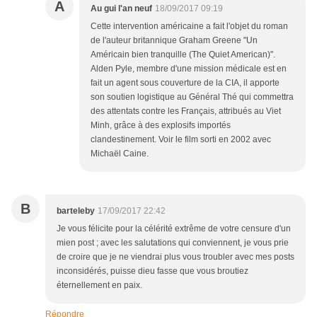
A
Au gui l'an neuf
18/09/2017 09:19
Cette intervention américaine a fait l'objet du roman
de l'auteur britannique Graham Greene "Un
Américain bien tranquille (The Quiet American)".
Alden Pyle, membre d'une mission médicale est en
fait un agent sous couverture de la CIA, il apporte
son soutien logistique au Général Thé qui commettra
des attentats contre les Français, attribués au Viet
Minh, grâce à des explosifs importés
clandestinement. Voir le film sorti en 2002 avec
Michaël Caine.
B
barteleby
17/09/2017 22:42
Je vous félicite pour la célérité extrême de votre censure d'un
mien post ; avec les salutations qui conviennent, je vous prie
de croire que je ne viendrai plus vous troubler avec mes posts
inconsidérés, puisse dieu fasse que vous broutiez
éternellement en paix.
Répondre