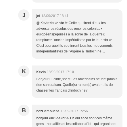
J
jef
18/09/2017 18:41
@ Kevin<br /> <br /> Celle qui firent d’eux les
adversaires résolus des empires coloniaux
européens(:épuisés à la sortie de la guerre);
remplacer l'ancien impérialisme par le leur. <br />
C'est pourquoi ils soutinrent tous les mouvements
indépendantistes de l'Algérie à l'Indochine....
K
Kevin
18/09/2017 17:10
Bonjour Euclide,<br /> Les americains ne font jamais
rien sans raison. Quelle(s) raison(s) avaient-ils de
chasser les francais d'Indochine?
B
bozi lamouche
18/09/2017 15:56
bonjour euclide<br /> Eh oui et ce sont ces même
gens - nos alliés et les collabos d'ici - qui organisent