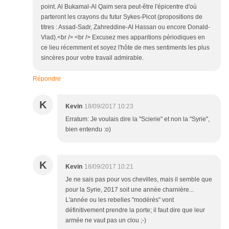
point. Al Bukamal-Al Qaim sera peut-être l'épicentre d'où
parteront les crayons du futur Sykes-Picot (propositions de
titres : Assad-Sadr, Zahreddine-Al Hassan ou encore Donald-
Vlad).<br /> <br /> Excusez mes apparitions périodiques en
ce lieu récemment et soyez l'hôte de mes sentiments les plus
sincères pour votre travail admirable.
Répondre
K
Kevin
18/09/2017 10:23
Erratum: Je voulais dire la "Scierie" et non la "Syrie",
bien entendu :o)
K
Kevin
18/09/2017 10:21
Je ne sais pas pour vos chevilles, mais il semble que
pour la Syrie, 2017 soit une année charnière...
L'année ou les rebelles "modérés" vont
définitivement prendre la porte; il faut dire que leur
armée ne vaut pas un clou ;-)