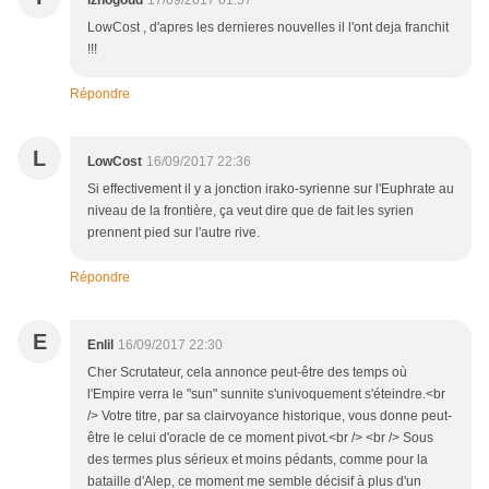
iznogoud
17/09/2017 01:57
LowCost , d'apres les dernieres nouvelles il l'ont deja franchit
!!!
Répondre
L
LowCost
16/09/2017 22:36
Si effectivement il y a jonction irako-syrienne sur l'Euphrate au
niveau de la frontière, ça veut dire que de fait les syrien
prennent pied sur l'autre rive.
Répondre
E
Enlil
16/09/2017 22:30
Cher Scrutateur, cela annonce peut-être des temps où
l'Empire verra le "sun" sunnite s'univoquement s'éteindre.<br
/> Votre titre, par sa clairvoyance historique, vous donne peut-
être le celui d'oracle de ce moment pivot.<br /> <br /> Sous
des termes plus sérieux et moins pédants, comme pour la
bataille d'Alep, ce moment me semble décisif à plus d'un