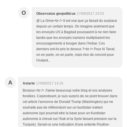
O
Observatus geopoliticus
17/09/2017 23:53
@ La Grive<br /> Il est vrai que ça faisait du surplace
depuis un certain temps. On imagine aisément que
les envoyés US à Bagdad poussaient à ne rien faire
tandis que les envoyés iraniens multipliaient les
encouragements à bouger dans l'Anbar. Ces
derniers ont-ils pris le dessus ?<br /> Pour Al Tanaf,
on en parle, on en parle, mais rien de concret pour
l'instant...
A
Astarte
17/09/2017 14:10
Bonjour,<br /> J'aime beaucoup votre blog et vos analyses
fondées. Cependeant, je suis surpris de ne point trouver dans
cet article l'annonce de Donald Trump (Washington) qui ne
souhaite pas de référendum sur un kurdistan irakien
autonome (qui pourrait-etre la base pour un Kurdistan
autonome à cheval sur l'Irak et la Syrie faisant pression sur la
Turquie). Serait-ce une indication d'une entente Poutine-