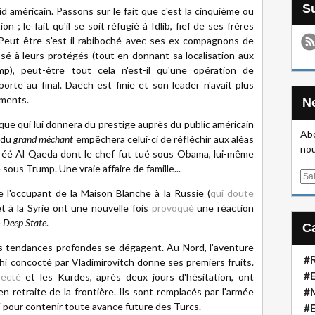
raid américain. Passons sur le fait que c'est la cinquième ou
 ; le fait qu'il se soit réfugié à Idlib, fief de ses frères
 Peut-être s'est-il rabiboché avec ses ex-compagnons de
posé à leurs protégés (tout en donnant sa localisation aux
p), peut-être tout cela n'est-il qu'une opération de
te au final. Daech est finie et son leader n'avait plus
ements.
que qui lui donnera du prestige auprès du public américain
Abo
 du
grand méchant
empêchera celui-ci de réfléchir aux aléas
nou
 créé Al Qaeda dont le chef fut tué sous Obama, lui-même
sous Trump. Une vraie affaire de famille...
E
m
 l'occupant de la Maison Blanche à la Russie (
qui doute
a
 et à la Syrie ont une nouvelle fois
provoqué
une réaction
i
e
Deep State
.
l
des tendances profondes se dégagent. Au Nord, l'aventure
#R
i concocté par Vladimirovitch donne ses premiers fruits.
#E
pecté
et les Kurdes, après deux jours d'hésitation, ont
retraite de la frontière. Ils sont remplacés par l'armée
#
V pour contenir toute avance future des Turcs.
#