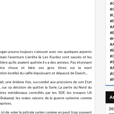
#
#
#
#P
#A
#
#H
#A
#
dogan pourra toujours s'amuser avec ses quelques arpents
#
mais l'aventure s'arrête là. Les Kurdes sont sauvés et les
#S
tière qu'ils avaient quittée il y a des années. Pas étonnant
re chose et faire ses gros titres sur la mort
#A
tion inutile) du calife impuissant et dépassé de Daech...
#
#P
avait, une énième fois, succombé aux pressions de son Etat
, sur sa décision de quitter la Syrie. La perte du Nord du
oires méridionaux contrôlés par les SDF, les troupes US
l Bukamal, les vraies raisons de la guerre syrienne comme
eprises.
20
s ici de voler le pétrole syrien comme on peut trop souvent