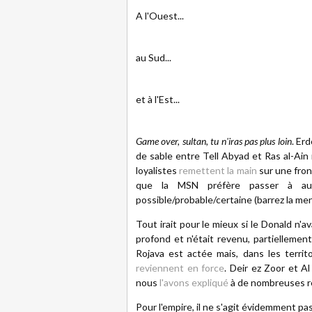
A l'Ouest...
au Sud...
et à l'Est...
Game over, sultan, tu n'iras pas plus loin
. Er
de sable entre Tell Abyad et Ras al-Ain 
loyalistes
remettent la main
sur une fron
que la MSN préfère passer à aut
possible/probable/certaine (barrez la men
Tout irait pour le mieux si le Donald n'
profond et n'était revenu, partiellement
Rojava est actée mais, dans les territ
reviennent en force
. Deir ez Zoor et A
nous
l'avons expliqué
à de nombreuses r
Pour l'empire, il ne s'agit évidemment pa