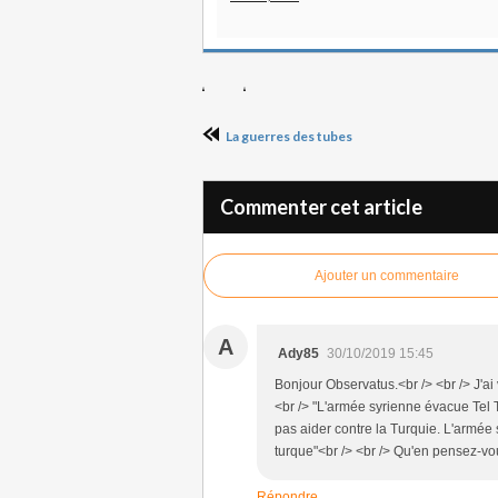
La guerres des tubes
Commenter cet article
Ajouter un commentaire
A
Ady85
30/10/2019 15:45
Bonjour Observatus.<br /> <br /> J'ai 
<br /> "L'armée syrienne évacue Tel T
pas aider contre la Turquie. L'armée
turque"<br /> <br /> Qu'en pensez-vo
Répondre