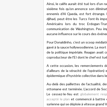
Ainsi, le calife aurait été tué lors d'un 
sixième fois qu'on annonce son élimination
ennemis d'Al Qaeda, est fort étrange.
djihad, peut-être les Turcs l'ont-ils im
Américains lors du troc Erdogan-Trum
communication de Washington. Peu impor
aucune influence sur le cours des évén
Pour Donaldinho, c'est un scoop médiati
gavé à la sauce hollywoodienne. La mort
de la politique impériale. Reagan avait
coproducteur de l'EI dont le chef est tué 
A cette occasion, les remerciements de
d'ailleurs de la véracité de l'opération)
épidermique d'hystérie collective dans l
Au-delà des paillettes de l'actualité, 
ottomane est terminée. L'accord de Soch
Le cessez-le-feu est
globalement res
accepté le plan
et commencé à battre en 
syrienne qui se déploie à vitesse grand 