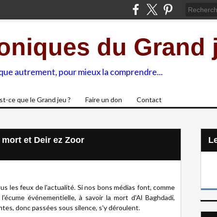
oniques du Grand 
ique autrement, pour mieux la comprendre...
st-ce que le Grand jeu ?
Faire un don
Contact
e mort et Deir ez Zoor
L
ous les feux de l'actualité. Si nos bons médias font, comme
 l'écume événementielle, à savoir la mort d'Al Baghdadi,
tes, donc passées sous silence, s'y déroulent.