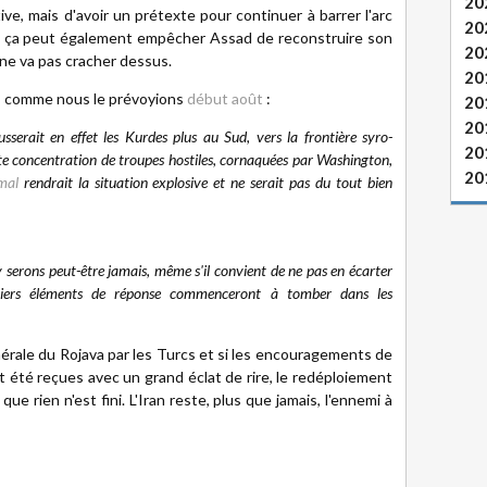
20
ive, mais d'avoir un prétexte pour continuer à barrer l'arc
20
ion, ça peut également empêcher Assad de reconstruire son
20
ne va pas cracher dessus.
20
ran, comme nous le prévoyions
début août
:
20
20
serait en effet les Kurdes plus au Sud, vers la frontière syro-
20
Cette concentration de troupes hostiles, cornaquées par Washington,
20
mal
rendrait la situation explosive et ne serait pas du tout bien
 serons peut-être jamais, même s'il convient de ne pas en écarter
remiers éléments de réponse commenceront à tomber dans les
énérale du Rojava par les Turcs et si les encouragements de
t été reçues avec un grand éclat de rire, le redéploiement
ue rien n'est fini. L'Iran reste, plus que jamais, l'ennemi à