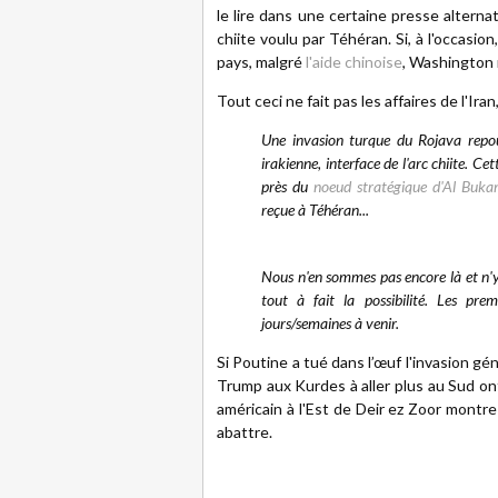
le lire dans une certaine presse alternat
chiite voulu par Téhéran. Si, à l'occas
pays, malgré
l'aide chinoise
, Washington 
Tout ceci ne fait pas les affaires de l'I
Une invasion turque du Rojava repous
irakienne, interface de l'arc chiite. 
près du
noeud stratégique d'Al Buka
reçue à Téhéran...
Nous n'en sommes pas encore là et n'y
tout à fait la possibilité. Les p
jours/semaines à venir.
Si Poutine a tué dans l’œuf l'invasion g
Trump aux Kurdes à aller plus au Sud on
américain à l'Est de Deir ez Zoor montre q
abattre.