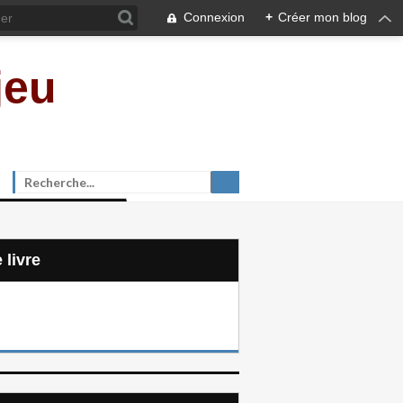
Connexion
+
Créer mon blog
jeu
e livre