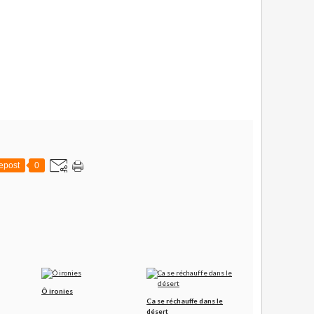
epost
0
Ô ironies
Ca se réchauffe dans le
désert