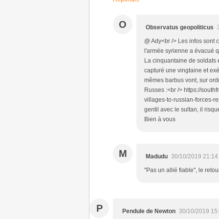
O
Observatus geopoliticus
@ Ady<br /> Les infos sont c
l'armée syrienne a évacué q
La cinquantaine de soldats 
capturé une vingtaine et exé
mêmes barbus vont, sur ordr
Russes :<br /> https://south
villages-to-russian-forces-r
gentil avec le sultan, il ris
Bien à vous
M
Madudu
30/10/2019 21:14
"Pas un allié fiable", le retou
P
Pendule de Newton
30/10/2019 15