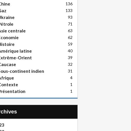
Chine
136
Gaz
133
Ukraine
93
étrole
71
sie centrale
63
Economie
62
istoire
59
mérique latine
40
Extrême-Orient
39
Caucase
32
ous-continent indien
31
frique
4
Contexte
1
résentation
1
Archives
23