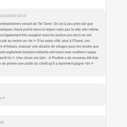
31/10/2019 03:19
ontradictoires venant de Tel Tamir. On est à peu près sûr que
uelques check points dans la région mais pas la ville elle-même.
est également très exagéré mais les barbus pro-turcs en ont
cuté au moins un.<br /> D'un autre côté, plus à l'Ouest, ces
e d'Ankara, évacuer une dizaine de villages pour les rendre aux
front.org/turkish-backed-militants-will-hand-over-northern-raqqa-
eport/<br /> Une chose est sûre : si Poutine a de nouveau été trop
que de perdre une partie du crédit qu'il a durement gagné.<br />
r ^^
:05