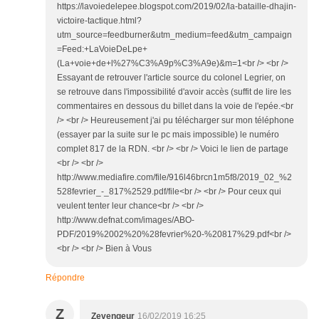
https://lavoiedelepee.blogspot.com/2019/02/la-bataille-dhajin-
victoire-tactique.html?
utm_source=feedburner&utm_medium=feed&utm_campaign
=Feed:+LaVoieDeLpe+
(La+voie+de+l%27%C3%A9p%C3%A9e)&m=1<br /> <br />
Essayant de retrouver l'article source du colonel Legrier, on
se retrouve dans l'impossibilité d'avoir accès (suffit de lire les
commentaires en dessous du billet dans la voie de l'epée.<br
/> <br /> Heureusement j'ai pu télécharger sur mon téléphone
(essayer par la suite sur le pc mais impossible) le numéro
complet 817 de la RDN. <br /> <br /> Voici le lien de partage
<br /> <br />
http://www.mediafire.com/file/916l46brcn1m5f8/2019_02_%2
528fevrier_-_817%2529.pdf/file<br /> <br /> Pour ceux qui
veulent tenter leur chance<br /> <br />
http://www.defnat.com/images/ABO-
PDF/2019%2002%20%28fevrier%20-%20817%29.pdf<br />
<br /> <br /> Bien à Vous
Répondre
Z
Zevengeur
16/02/2019 16:25