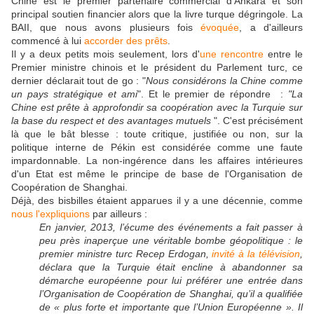
Chine est le premier partenaire commercial d'Ankara et son
principal soutien financier alors que la livre turque dégringole. La
BAII, que nous avons plusieurs fois
évoquée
, a d'ailleurs
commencé à lui
accorder des prêts
.
Il y a deux petits mois seulement, lors d'
une rencontre
entre le
Premier ministre chinois et le président du Parlement turc, ce
dernier déclarait tout de go : "
Nous considérons la Chine comme
un pays stratégique et ami
". Et le premier de répondre :
"La
Chine est prête à approfondir sa coopération avec la Turquie sur
la base du respect et des avantages mutuels
". C'est précisément
là que le bât blesse : toute critique, justifiée ou non, sur la
politique interne de Pékin est considérée comme une faute
impardonnable. La non-ingérence dans les affaires intérieures
d'un Etat est même le principe de base de l'Organisation de
Coopération de Shanghai.
Déjà, des bisbilles étaient apparues il y a une décennie, comme
nous l'expliquions
par ailleurs :
En janvier, 2013, l’écume des événements a fait passer à
peu près inaperçue une véritable bombe géopolitique : le
premier ministre turc Recep Erdogan,
invité à la télévision
,
déclara que la Turquie était encline à abandonner sa
démarche européenne pour lui préférer une entrée dans
l’Organisation de Coopération de Shanghai, qu’il a qualifiée
de « plus forte et importante que l’Union Européenne ». Il