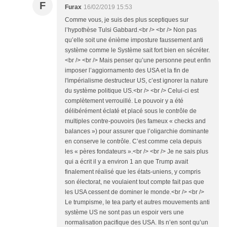
F
Furax
16/02/2019 15:53
Comme vous, je suis des plus sceptiques sur
l’hypothèse Tulsi Gabbard.<br /> <br /> Non pas
qu’elle soit une énième imposture faussement anti
système comme le Système sait fort bien en sécréter.
<br /> <br /> Mais penser qu’une personne peut enfin
imposer l’aggiornamento des USA et la fin de
l'impérialisme destructeur US, c’est ignorer la nature
du système politique US.<br /> <br /> Celui-ci est
complètement verrouillé. Le pouvoir y a été
délibérément éclaté et placé sous le contrôle de
multiples contre-pouvoirs (les fameux « checks and
balances ») pour assurer que l’oligarchie dominante
en conserve le contrôle. C’est comme cela depuis
les « pères fondateurs ».<br /> <br /> Je ne sais plus
qui a écrit il y a environ 1 an que Trump avait
finalement réalisé que les états-uniens, y compris
son électorat, ne voulaient tout compte fait pas que
les USA cessent de dominer le monde.<br /> <br />
Le trumpisme, le tea party et autres mouvements anti
système US ne sont pas un espoir vers une
normalisation pacifique des USA. Ils n’en sont qu’un