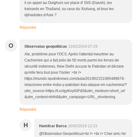
il un appel au Ouighurs sur place d' ISIS (Daesh), les
trainards en Thaïland, ou ceux du Xiuhang, et tous les
djihadistes d'Asie ?
Répondre
O
Observatus geopoliticus
15/02/2019 07:29
Aïe, problème pour l'OCS. Après l'attentat meurtrier au
Cachemire qui a fait près de 50 morts parmi les forces de
sécurité indiennes, New Delhi accuse le Pakistan et déclare
qu'elle fera tout pour l'isoler :<br />
https://mundo.sputniknews.com/asia/201902151085489676-
relaciones-entre-india-y-pakistan-tras-ataque-en-cachemira/?
utm_source=https://t.co/gyKoylGFd0&utm_medium=short_url
&utm_content=kHh8&utm_campaign=URL_shortening
Répondre
H
Hamilcar Barca
16/02/2019 12:23
@Observatus Geopoliticus<br /> <br /> Cher ami,<br