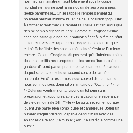
nos médias mainstream sont totalement sous la coupe
mondialiste.. qui ne sont jamais qu'un de ses bras armés.
(petite parenthèse... On se rappelle l'empressement du
nouveau premier ministre italien né de la coalition "populiste"
à affirmer et réaffirmer clairement sa tutelle à l'Otan. Alors que
rien ne semblait l'y contraindre. Comme s'il s'agissait d'une
condition saine qua non pour pouvoir siéger à la tête de l'état
italien. <br /> <br /> Taper dans Google "base otan Turquie "
et il s'affiche "liste des bases américaines" ^^<br /> Et mieux
encore . Ce que Google ne dit pas c'est qu'à l'intérieure même
des bases militaires européennes les armes "tactiques" sont
gardées d'abord par un premier cercle otanesque/us autour
duquel se place ensuite un second cercle de l'armée
nationale. En d'autres termes, sous couvert d'une alliance
nous sommes sous domination militaire de l'Otan. <br /> <br
/> Celui qui voudrait s'émanciper d'un tel jong sans
préparation et appui préalable devrait avoir une espérance
de vie de moins de 24h ^^<br /> Le sultan et son entourage
jouent une partie bien compliquée et dangereuse. Jouer un
numéro d'equilibriste fou capable de tout mais avec des
épisodes de raison ("la toupie" ) est une stratégie comme une
autre ^^