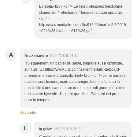
Bonjour,<br /> <br /> Le lien ci-dessous fonctionne,
cliquer sur "Télécharger" lorsque la page apparait. :
<br />
http://www.mediafire.com/file/916l46brcn1m5f8/2019
+02+%28fevrier+-+817%29.pdf
A
Anaximandre
16/02/2019 14:15
HS egalement: un papier du saker, toujours aussi optimiste,
sur Tulsi G.: https://www.unz.com/tsaker/the-tulsi-gabbard-
phenomenon-as-a-diagnostic-tool/<br /> <br /> Je ne partage
pas ses conclusions, mais ca temoigne bien du fait que la
possibilite d'une candidature democrate anti guerre souleve
une sacree hysterie. J'espere que Mme Gabbard est prete
pour la tempete.
Répondre
L
la grive
16/02/2019 20:38
Candidate sincère ou rabatteuse éhontée à la Bernie