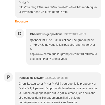
/> <br />
http://psk.blog.24heures.ch/archive/2019/02/21/trump-bloque-
la-livraison-des-f-35-turcs-866987.html
Répondre
O
Observatus geopoliticus
23/02/2019 20:59
@ Abdel<br /> "le F-35 n' est pas une grande perte
:-)"<br /> Je ne vous le fais pas dire, cher Abdel :<br
/>
http://www.chroniquesdugrandjeu.com/2017/10/coua
c-furtif.html<br /> Bien à vous
P
Pendule de Newton
16/02/2019 15:48
Chers Lecteurs,<br /> <br /> Voilà pourquoi je le propose :<br
/> <br /> 1) Il permet d'approfondir la réflexion sur les choix de
la France en géopolitique sur le gaz allemand, les décisions
stratégiques dans l'engagement militaire et leurs
conséquences sur le corps armé - les liens de