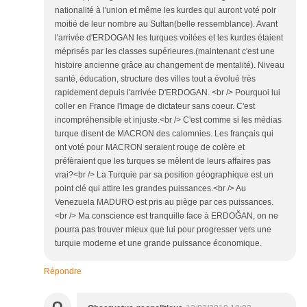
nationalité à l'union et même les kurdes qui auront voté poir
moitié de leur nombre au Sultan(belle ressemblance). Avant
l'arrivée d'ERDOGAN les turques voilées et les kurdes étaient
méprisés par les classes supérieures.(maintenant c'est une
histoire ancienne grâce au changement de mentalité). Niveau
santé, éducation, structure des villes tout a évolué très
rapidement depuis l'arrivée D'ERDOGAN. <br /> Pourquoi lui
coller en France l'image de dictateur sans coeur. C'est
incompréhensible et injuste.<br /> C'est comme si les médias
turque disent de MACRON des calomnies. Les français qui
ont voté pour MACRON seraient rouge de colère et
préfèraient que les turques se mêlent de leurs affaires pas
vrai?<br /> La Turquie par sa position géographique est un
point clé qui attire les grandes puissances.<br /> Au
Venezuela MADURO est pris au piège par ces puissances.
<br /> Ma conscience est tranquille face à ERDOĞAN, on ne
pourra pas trouver mieux que lui pour progresser vers une
turquie moderne et une grande puissance économique.
Répondre
O