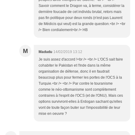
Savoir comment le Dragon va, à terme, considérer la
dernière foucade de cet individu brutal, retors mais
pas fin politique pour deux ronds (n'est pas Laurent
de Médicis qui veut) est la grande question.<br /> <br
/> Bien cordialement<br /> HB
M
Madudu
14/02/2019 13:12
Je suis assez d'accord !<br /> <br /> L'OCS sait faire
cohabiter le Pakistan et l'Inde dans la même
organisation de défense, donc il en faudrait
beaucoup plus pour fermer les portes de l'OCS à la
Turquie.<br /> <br /> Par contre le touranisme
comme le néo-ottomanisme sont complètement
contraires à l'esprit de l'OCS (et de l'ONU). Mais ces
options survivront-elles à Erdogan sachant qu'elles
vont de toute façon buter sur l'impossibilité de leur
mise en oeuvre ?