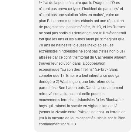
/> J'ai de la peine à croire que le Dragon et l'Ours
n'aient pas prévu ce type d"incident de parcours" et
n'aient pas une solution "clés en mains", voire un
plan B. Les communistes chinois ont une réputation
de pragmatisme pas imméritée, IMHO, et les Russes
ne sont pas sortis du dernier gel.<br /> Il m'étonnerait
fort que les uns et les autres aient pu s'imaginer que
70 ans de haines religieuses inexpiables (les
extrémistes hindouistes ne sont pas tristes non plus)
attisées par ce conflit territorial du Cachemire allaient
trouver leur solution dans la coopération
économique "au son des fifrelins" (c)<br /> Sans
compter que 1) l'Empire a tout intérêt à ce que ça
dénégère 2) Washington, une fois refermée la
parenthèse Ben Laden puis Daech, a certainement
retrouvé son attirance naturelle pour les
mouvements terroristes islamistes 3) les Blackwater
boys qui traînent la savate en Afghanistan ont là
(semer la zizanie entre Paks et Indiens) un terrain de
jeu à la mesure de leurs capacités. <br /> <br /> Bien
cordialement<br /> HB