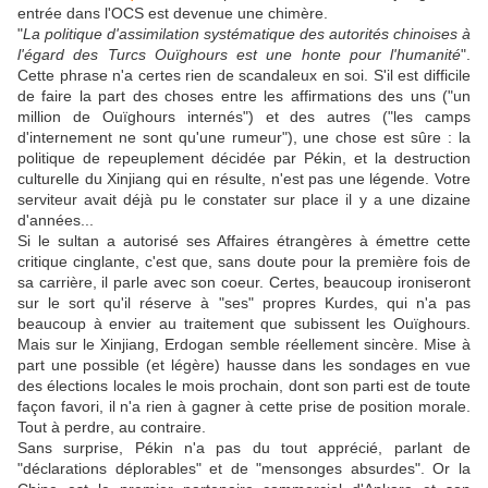
entrée dans l'OCS est devenue une chimère.
"
La politique d'assimilation systématique des autorités chinoises à
l'égard des Turcs Ouïghours est une honte pour l'humanité
".
Cette phrase n'a certes rien de scandaleux en soi. S'il est difficile
de faire la part des choses entre les affirmations des uns ("un
million de Ouïghours internés") et des autres ("les camps
d'internement ne sont qu'une rumeur"), une chose est sûre : la
politique de repeuplement décidée par Pékin, et la destruction
culturelle du Xinjiang qui en résulte, n'est pas une légende. Votre
serviteur avait déjà pu le constater sur place il y a une dizaine
d'années...
Si le sultan a autorisé ses Affaires étrangères à émettre cette
critique cinglante, c'est que, sans doute pour la première fois de
sa carrière, il parle avec son coeur. Certes, beaucoup ironiseront
sur le sort qu'il réserve à "ses" propres Kurdes, qui n'a pas
beaucoup à envier au traitement que subissent les Ouïghours.
Mais sur le Xinjiang, Erdogan semble réellement sincère. Mise à
part une possible (et légère) hausse dans les sondages en vue
des élections locales le mois prochain, dont son parti est de toute
façon favori, il n'a rien à gagner à cette prise de position morale.
Tout à perdre, au contraire.
Sans surprise, Pékin n'a pas du tout apprécié, parlant de
"déclarations déplorables" et de "mensonges absurdes". Or la