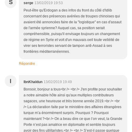
S
serge
13/02/2019 19:53
Peut-être qu'Erdogan a des infos du front du côté d'Idlib
concernant des présences avérées de troupes chinoises qui
avaient été annoncées faire de la "logistique" en cas d'assaut
de l'armée syrienne? Auquel cas, sa position serait
compréhensible, puisqu'il envisage toujours un changement
de régime en Syrie et voit d'un mauvais oeil toute velléité de
virer ses terroristes servant de tampon anti-Assad à ses
frontières méditerranéennes.
Répondre
I
IbnKhaldun
13/02/2019 19:49
Bonsoir, bonjour a tous<br /> <br /> J'en profite pour souhaiter
a notre aimable hôte ainsi qu'aux multiples contributeurs
sagaces, une heureuse et très bonne année 2019.<br /> <br
/> La déclaration faite par le ministère des affaires étrangères
turque m’a énormément surpris. Pourquoi ? Pourquoi
maintenant ?<br /> On a beau dire ce que l’on veut, la Grande
Porte n’est pas amatrice en diplomatie et semble toujours
avoir des fins utilitaristes.<br /> <br /> S’est-il passe quelque