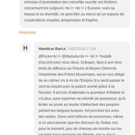
chinoise d’assimilation des minorités suscite ces frictions
concernant les ouïgours.<br /> <br /> L’Eurasie, vues sa
masse et sa diversité, ne peut être au mieux qu’un espace de
coopérations souples, temporaires et fragiles.
Répondre
H
Hamilcar Barca
14/02/2019 17:49
@Furax<br /> @Madudu<br /> <br /> Toutafé
d'accord avec vous deux. Erdogan, face à son rêve
brisé de diffusion au Proche et Moyen-Orient de
l'islamisme des Frères Musulmans, est en sus obligé
de se calmer vis à vis de l'Empire (il a senti passer le
vent du boulet avec le putsch avorté grâce à la
Russie). Il est loin d'atteindre la grandeur d'Atatürk et
n'a plus, pour exprimer sa volonté de puissance, qu'à
tenter se poser en leader intellectuel des peuples
parlant les langues turques, fort proches les unes
des autres. Deux cent millions de personnes, même
si on peut penser que les discours du Sultan ont,
pour le moment, peu de chances de mordre sur les
peuples turco-mongols de Sibérie. <br /> <br />