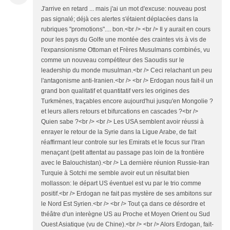
J'arrive en retard ... mais j'ai un mot d'excuse: nouveau post
pas signalé; déjà ces alertes s'étaient déplacées dans la
rubriques "promotions".... bon.<br /> <br /> Il y aurait en cours
pour les pays du Golfe une montée des craintes vis à vis de
l'expansionisme Ottoman et Frères Musulmans combinés, vu
comme un nouveau compétiteur des Saoudis sur le
leadership du monde musulman.<br /> Ceci relachant un peu
l'antagonisme anti-Iranien.<br /> <br /> Erdogan nous fait-il un
grand bon qualitatif et quantitatif vers les origines des
Turkmènes, traçables encore aujourd'hui jusqu'en Mongolie ?
et leurs allers retours et bifurcations en cascades ?<br />
Quien sabe ?<br /> <br /> Les USA semblent avoir réussi à
enrayer le retour de la Syrie dans la Ligue Arabe, de fait
réaffirmant leur controle sur les Emirats et le focus sur l'Iran
menaçant (petit attentat au passage pas loin de la frontière
avec le Balouchistan).<br /> La dernière réunion Russie-Iran
Turquie à Sotchi me semble avoir eut un résultat bien
mollasson: le départ US éventuel est vu par le trio comme
positif.<br /> Erdogan ne fait pas mystère de ses ambitons sur
le Nord Est Syrien.<br /> <br /> Tout ça dans ce désordre et
théâtre d'un interègne US au Proche et Moyen Orient ou Sud
Ouest Asiatique (vu de Chine).<br /> <br /> Alors Erdogan, fait-