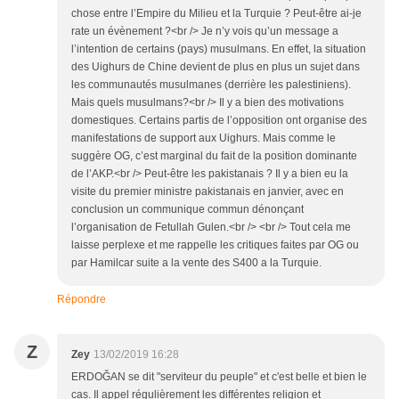
chose entre l’Empire du Milieu et la Turquie ? Peut-être ai-je
rate un évènement ?<br /> Je n’y vois qu’un message a
l’intention de certains (pays) musulmans. En effet, la situation
des Uighurs de Chine devient de plus en plus un sujet dans
les communautés musulmanes (derrière les palestiniens).
Mais quels musulmans?<br /> Il y a bien des motivations
domestiques. Certains partis de l’opposition ont organise des
manifestations de support aux Uighurs. Mais comme le
suggère OG, c’est marginal du fait de la position dominante
de l’AKP.<br /> Peut-être les pakistanais ? Il y a bien eu la
visite du premier ministre pakistanais en janvier, avec en
conclusion un communique commun dénonçant
l’organisation de Fetullah Gulen.<br /> <br /> Tout cela me
laisse perplexe et me rappelle les critiques faites par OG ou
par Hamilcar suite a la vente des S400 a la Turquie.
Répondre
Z
Zey
13/02/2019 16:28
ERDOĞAN se dit "serviteur du peuple" et c'est belle et bien le
cas. Il appel régulièrement les différentes religion et