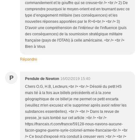
commandement et le gouffre qui se creuse<br /> <br /> 2) De
comprendre pourquoi le moyen-orient est en tournant avec ce
type d’engagement militaire (ses conséquences) et les
nouvelles réponses apportées par le R+6<br /> <br /> 3)
D'avoir une compréhension de l'intérieur de l'influence (puis
des conséquences) de la soumission stratégique militaire
française (pays de l'OTAN) à celle américaine. <br /> <br />
Bien à Vous
Répondre
P
Pendule de Newton
16/02/2019 15:40
Chers O.G, H.B, Lecteurs,<br /> <br /> Désolé du petit HS
mais lié à la fois aux billets précédents et à la zone
géographique de ce billet je me permet ce petit encarta
(veuillez m'en excusez et le supprimer après avoir retirer les
substances essentielles). <br /> <br /> Dans la revue de
presse, je suis tombé sur cet article :<br /> <br />
https://francais.rt.com/france/59128-nous-navons-aucune-
facon-gagne-guerre-syrie-colonel-armee-francaise<br /> <br
/> Ce bout d'exposé m'a conduit à creuser vers :<br /> <br />