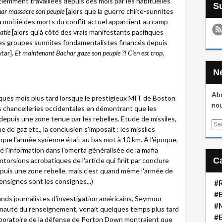
tiemment travaillées depuis des mois par les habituelles
ar massacre son peuple
[alors que la guerre chiite-sunnites
a moitié des morts du conflit actuel appartient au camp
ratie
[alors qu'à côté des vrais manifestants pacifiques
s groupes sunnites fondamentalistes financés depuis
tar].
Et maintenant Bachar gaze son peuple ?! C'en est trop,
Abo
ques mois plus tard lorsque le prestigieux MIT de Boston
nou
s chancelleries occidentales en démontrant que les
epuis une zone tenue par les rebelles. Etude de missiles,
E
e de gaz etc., la conclusion s'imposait : les missiles
m
 que l'armée syrienne était au bas mot à 10 km. A l'époque,
a
l'information dans l'omerta généralisée de la mafia
i
orsions acrobatiques de l'article qui finit par conclure
l
epuis une zone rebelle, mais c'est quand même l'armée de
consignes sont les consignes...)
#R
#E
ands journalistes d'investigation américains, Seymour
#
unauté du renseignement, venait quelques temps plus tard
#
laboratoire de la défense de Porton Down montraient que