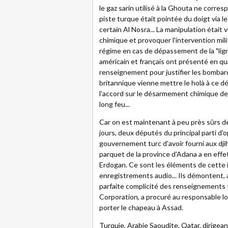
le gaz sarin utilisé à la Ghouta ne corres
piste turque était pointée du doigt via 
certain Al Nosra... La manipulation était
chimique et provoquer l'intervention mil
régime en cas de dépassement de la "lign
américain et français ont présenté en q
renseignement pour justifier les bomba
britannique vienne mettre le holà à ce d
l'accord sur le désarmement chimique de D
long feu...
Car on est maintenant à peu près sûrs de 
jours, deux députés du principal parti d'
gouvernement turc d'avoir fourni aux djih
parquet de la province d'Adana a en eff
Erdogan. Ce sont les éléments de cette 
enregistrements audio... Ils démontent, av
parfaite complicité des renseignements 
Corporation, a procuré au responsable loc
porter le chapeau à Assad.
Turquie, Arabie Saoudite, Qatar, dirigea