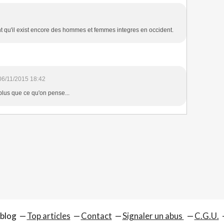
nt qu'il exist encore des hommes et femmes integres en occident.
06/11/2015 18:42
 plus que ce qu'on pense...
rblog
Top articles
Contact
Signaler un abus
C.G.U.