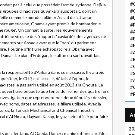
#
pondait pas à celui que possédait l'armée syrienne. Déjà la
#
les groupes djihadistes qu'Ankara supportait, dont un
 vieille comme le monde : blâmer Assad de l'attaque
#
itaire américaine, Obama ayant promis de bombarder le
#P
e rouge". On connaît la suite : les gouvernements
#A
uatrième vitesse des "rapports" caviardés des agences de
#
rdements sur Assad avant que le "non" du parlement
#H
élire. Poutine offrit une échappatoire à Obama avec
#A
amas. Le plan d'Erdogan, le sultan du sarin, avait fait
#
#
la responsabilité d'Ankara dans ce massacre. Il y a trois
#S
opposition, le CHP,
ont accusé
, détails à l'appui, le
#A
adistes le gaz sarin utilisé en août 2013 à la Ghouta. Le
#
et ouvert une enquête que tente de freiner des quatre fers
#P
investigation que reprennent nos deux députés : dossier,
ec noms, dates et adresses, la filière utilisée. Avec la
turcs, la Turkish Mechanical and Chemical Industry
al d'Al Nosra, Hayyam Kasap, le gaz sarin utilisé pour faire
20
nts occidentaux, Al Qaeda, Daech : manipulations sordides,