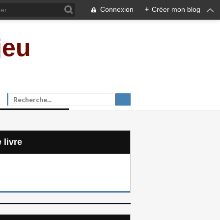
Connexion
+
Créer mon blog
jeu
e livre