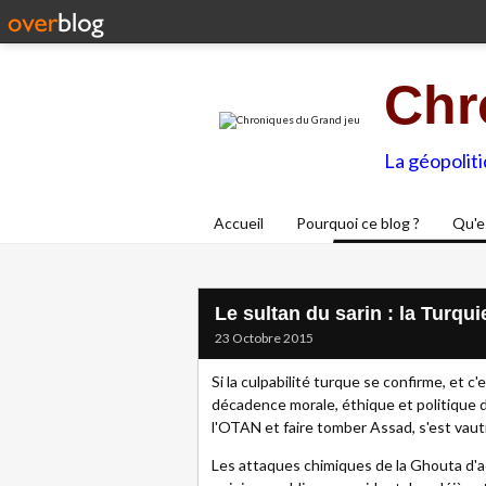
Chr
La géopolit
Accueil
Pourquoi ce blog ?
Qu'e
Le sultan du sarin : la Turqu
23 Octobre 2015
Si la culpabilité turque se confirme, et c'e
décadence morale, éthique et politique d
l'OTAN et faire tomber Assad, s'est vaut
Les attaques chimiques de la Ghouta d'ao