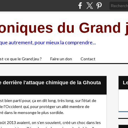
oniques du Grand 
ique autrement, pour mieux la comprendre...
st-ce que le Grand jeu ?
Faire un don
Contact
ie derrière l'attaque chimique de la Ghouta
L
st bien parti pour, ça en dit long, très long, sur l'état de
e l'Occident qui, pour protéger un allié membre de
ré dans le mensonge le plus sordide.
ût 2013 avaient, on s'en souvient, créé un choc dans les