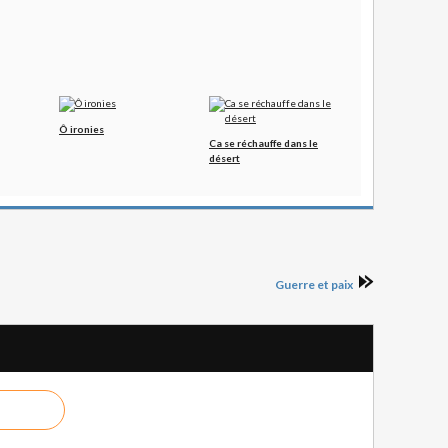
Ô ironies
Ca se réchauffe dans le
désert
Guerre et paix