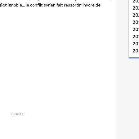
20
 flag
ignoble... le conflit syrien fait ressortir l'hydre de
20
20
20
20
20
20
20
Publicité