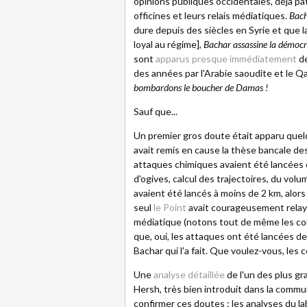
opinions publiques occidentales, déjà pa
officines et leurs relais médiatiques.
Bach
dure depuis des siècles en Syrie et que l
loyal au régime],
Bachar assassine la démoc
sont
apparus presque immédiatement
de
des années par l'Arabie saoudite et le Qa
bombardons le boucher de Damas !
Sauf que...
Un premier gros doute était apparu quel
avait remis en cause la thèse bancale de
attaques chimiques avaient été lancées d
d'ogives, calcul des trajectoires, du volum
avaient été lancés à moins de 2 km, alors
seul
le Point
avait courageusement relayé 
médiatique (notons tout de même les cont
que, oui, les attaques ont été lancées d
Bachar qui l'a fait. Que voulez-vous, les 
Une
analyse détaillée
de l'un des plus gr
Hersh, très bien introduit dans la comm
confirmer ces doutes : les analyses du 