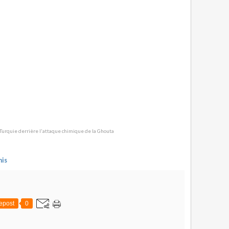
nis
epost
0