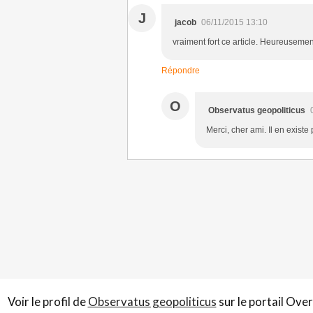
J
jacob
06/11/2015 13:10
vraiment fort ce article. Heureuseme
Répondre
O
Observatus geopoliticus
Merci, cher ami. Il en existe
Voir le profil de
Observatus geopoliticus
sur le portail Ove