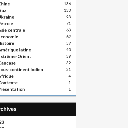
Chine
136
Gaz
133
Ukraine
93
étrole
71
sie centrale
63
Economie
62
istoire
59
mérique latine
40
Extrême-Orient
39
Caucase
32
ous-continent indien
31
frique
4
Contexte
1
résentation
1
Archives
23