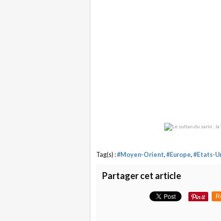
Tag(s) :
#Moyen-Orient
,
#Europe
,
#Etats-U
Partager cet article
R