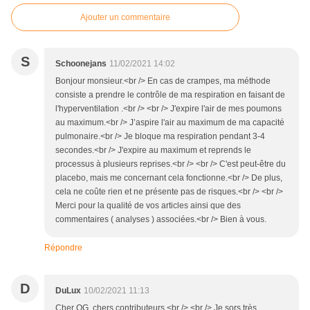
Ajouter un commentaire
S
Schoonejans
11/02/2021 14:02
Bonjour monsieur.<br /> En cas de crampes, ma méthode
consiste a prendre le contrôle de ma respiration en faisant de
l'hyperventilation .<br /> <br /> J'expire l'air de mes poumons
au maximum.<br /> J’aspire l'air au maximum de ma capacité
pulmonaire.<br /> Je bloque ma respiration pendant 3-4
secondes.<br /> J'expire au maximum et reprends le
processus à plusieurs reprises.<br /> <br /> C'est peut-être du
placebo, mais me concernant cela fonctionne.<br /> De plus,
cela ne coûte rien et ne présente pas de risques.<br /> <br />
Merci pour la qualité de vos articles ainsi que des
commentaires ( analyses ) associées.<br /> Bien à vous.
Répondre
D
DuLux
10/02/2021 11:13
Cher OG, chers contributeurs,<br /> <br /> Je sors très