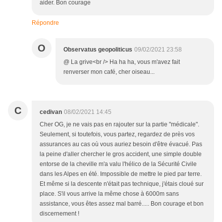
aider. Bon courage
Répondre
O
Observatus geopoliticus
09/02/2021 23:58
@ La grive<br /> Ha ha ha, vous m'avez fait
renverser mon café, cher oiseau...
C
cedivan
08/02/2021 14:45
Cher OG, je ne vais pas en rajouter sur la partie "médicale".
Seulement, si toutefois, vous partez, regardez de près vos
assurances au cas où vous auriez besoin d'être évacué. Pas
la peine d'aller chercher le gros accident, une simple double
entorse de la cheville m'a valu l'hélico de la Sécurité Civile
dans les Alpes en été. Impossible de mettre le pied par terre.
Et même si la descente n'était pas technique, j'étais cloué sur
place. S'il vous arrive la même chose à 6000m sans
assistance, vous êtes assez mal barré..... Bon courage et bon
discernement !