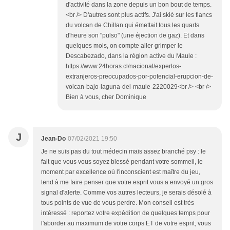
d'activité dans la zone depuis un bon bout de temps.
<br /> D'autres sont plus actifs. J'ai skié sur les flancs
du volcan de Chillan qui émettait tous les quarts
d'heure son "pulso" (une éjection de gaz). Et dans
quelques mois, on compte aller grimper le
Descabezado, dans la région active du Maule :
https://www.24horas.cl/nacional/expertos-
extranjeros-preocupados-por-potencial-erupcion-de-
volcan-bajo-laguna-del-maule-2220029<br /> <br />
Bien à vous, cher Dominique
J
Jean-Do
07/02/2021 19:50
Je ne suis pas du tout médecin mais assez branché psy : le
fait que vous vous soyez blessé pendant votre sommeil, le
moment par excellence où l'inconscient est maître du jeu,
tend à me faire penser que votre esprit vous a envoyé un gros
signal d'alerte. Comme vos autres lecteurs, je serais désolé à
tous points de vue de vous perdre. Mon conseil est très
intéressé : reportez votre expédition de quelques temps pour
l'aborder au maximum de votre corps ET de votre esprit, vous