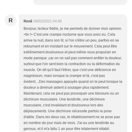
R
René
08/02/2021 04:46
Bonjour, lecteur fidèle, je me permets de donner mon opinion.
<br /> C'est une crampe nocturne que vous avez eu. Cela
arrive la nuit, dans son lit, si l'on s'étire un peu, parfois en se
retournant et en insistant sur le mouvement. Cela peut être
extrêmement douloureux et peut même vous propulser en
mode panique ,car on ne sait pas comment arrêter la douleur,
surtout que l'on sent bien la contraction ou la déformation du
muscle. On dit qu'il faut l'étirer, que c'est une déficience en
magnésium, mais lorsque la crampe et là, c'est pas
évident....Des massages appuyés quand on le peut lorsque la
douleur a diminué aident à soulager plus rapidement.
Maintenant, cela ne peut pas provoquer une blessure ou un
déchirure musculaire. Une tendinite, une déchirure
musculaire, c'est invalidant et douloureux lors des
déplacements. Une déchirure nécessite parfois la pose
d'atèle. Dans les deux cas, le rétablissement ne se pose pas
en nombre de jour mais de mois. J'ai eu une tendinite au
genoux, et il m'a fallu 1 an pour être totalement rétabli.