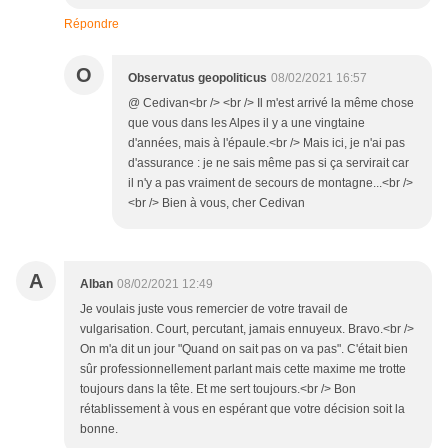
Répondre
O
Observatus geopoliticus
08/02/2021 16:57
@ Cedivan<br /> <br /> Il m'est arrivé la même chose
que vous dans les Alpes il y a une vingtaine
d'années, mais à l'épaule.<br /> Mais ici, je n'ai pas
d'assurance : je ne sais même pas si ça servirait car
il n'y a pas vraiment de secours de montagne...<br />
<br /> Bien à vous, cher Cedivan
A
Alban
08/02/2021 12:49
Je voulais juste vous remercier de votre travail de
vulgarisation. Court, percutant, jamais ennuyeux. Bravo.<br />
On m'a dit un jour "Quand on sait pas on va pas". C'était bien
sûr professionnellement parlant mais cette maxime me trotte
toujours dans la tête. Et me sert toujours.<br /> Bon
rétablissement à vous en espérant que votre décision soit la
bonne.