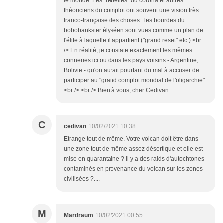
le monde. Les "rebelles" du corona et autres
théoriciens du complot ont souvent une vision très
franco-française des choses : les bourdes du
bobobankster élyséen sont vues comme un plan de
l'élite à laquelle il appartient ("grand reset" etc.) <br
/> En réalité, je constate exactement les mêmes
conneries ici ou dans les pays voisins - Argentine,
Bolivie - qu'on aurait pourtant du mal à accuser de
participer au "grand complot mondial de l'oligarchie".
<br /> <br /> Bien à vous, cher Cedivan
C
cedivan
10/02/2021 10:38
Etrange tout de même. Votre volcan doit être dans
une zone tout de même assez désertique et elle est
mise en quarantaine ? Il y a des raids d'autochtones
contaminés en provenance du volcan sur les zones
civilisées ?....
M
Mardraum
10/02/2021 00:55