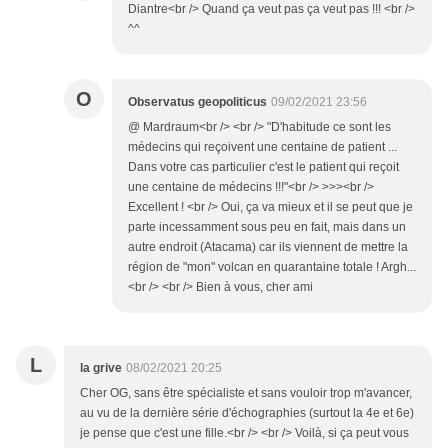
Diantre<br /> Quand ça veut pas ça veut pas !!! <br />
^^
O
Observatus geopoliticus
09/02/2021 23:56
@ Mardraum<br /> <br /> "D'habitude ce sont les
médecins qui reçoivent une centaine de patient ...
Dans votre cas particulier c'est le patient qui reçoit
une centaine de médecins !!!"<br /> >>><br />
Excellent ! <br /> Oui, ça va mieux et il se peut que je
parte incessamment sous peu en fait, mais dans un
autre endroit (Atacama) car ils viennent de mettre la
région de "mon" volcan en quarantaine totale ! Argh...
<br /> <br /> Bien à vous, cher ami
L
la grive
08/02/2021 20:25
Cher OG, sans être spécialiste et sans vouloir trop m'avancer,
au vu de la dernière série d'échographies (surtout la 4e et 6e)
je pense que c'est une fille.<br /> <br /> Voilà, si ça peut vous