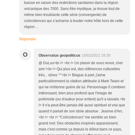
baisse en raison des restrictions sanitaires dans la région
volcanique des 7000. Sans être mystique, je trouve tout de
même bien troublante cette série (convergente) de
coïncidences qui s’acharne à bouter notre hôte hors de cette
région…
Répondre
O
Observatus geopoliticus
10/02/2021 16:30
@ DuLux<br /> <br /> Un plaisir de vous revoir, cher
ami !<br /> Qui plus est, des références culturelles
très... sûres ^^<br /> Blague à part, j'aime
particulièrement la citation attribuée à Mark Twain et
qui ne m'étonne guère de lui. Personnage ô combien
intéressant, bien plus profond que l'image de
polémiste (ou d'auteur pour enfant) qu'il a laissée.<br
/> Il n'a peut-être jamais été aussi spirituel et vrai que
quand il parlait de son idole absolue : Jeanne d'Arc.
<br /> <br /> "Coïncidences" me semble un bien
grand mot. Des obstacles inopinés apparaissent,
mais c'est comme ça depuis le début dans ce pays,