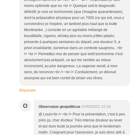
moins optimiste que lui.<br /> Quelque soit le diagnostic
définitif, je vois un bonhomme (que j'imagine quarantenaire),
dont la préparation physique pour un 7000 (ce qui est, vous y
conviendrez je l'espère, un tantinet plus haut que la butte
Montmartre...) consiste en un agréable mélange de
boustifaille, cigares, whisky plus ou moins p'tites pépés;
présente à quelques semaines du départ, une douleur X, a
priori invalidante, survenue dans un contexte saugrenu...<br
/> <br /> Permettez-moi de penser que ledit bonhomme n'est
absolument pas préparé, ce qui me semble au mieux
inconscient, au pire dangereux. La sagesse serait, à mon
sens, de renoncer.<br /> <br /> Cordialement, un dévoué
anonyme qui est bien contrit de briser vos rêves.
Répondre
O
Observatus geopoliticus
07/02/2021 22:19
@ Louis<br /> <br /> Pour la présentation, c'est à peu
près ça, cher docteur. Très intense douleur au lever
et qui dure toute la journée ainsi que le lendemain
matin. Craignant pour l'ascension, je suis donc allé à