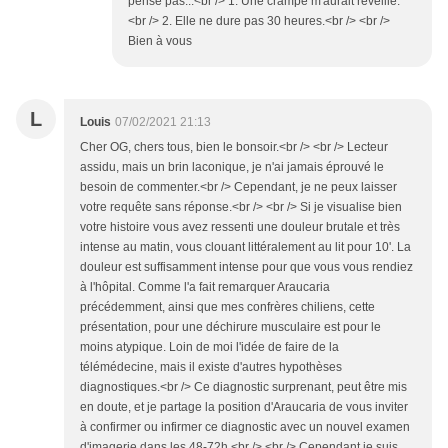
pense pas...<br /> 1. Une crampe m'aurait réveillé.
<br /> 2. Elle ne dure pas 30 heures.<br /> <br />
Bien à vous
L
Louis
07/02/2021 21:13
Cher OG, chers tous, bien le bonsoir.<br /> <br /> Lecteur
assidu, mais un brin laconique, je n'ai jamais éprouvé le
besoin de commenter.<br /> Cependant, je ne peux laisser
votre requête sans réponse.<br /> <br /> Si je visualise bien
votre histoire vous avez ressenti une douleur brutale et très
intense au matin, vous clouant littéralement au lit pour 10'. La
douleur est suffisamment intense pour que vous vous rendiez
à l'hôpital. Comme l'a fait remarquer Araucaria
précédemment, ainsi que mes confrères chiliens, cette
présentation, pour une déchirure musculaire est pour le
moins atypique. Loin de moi l'idée de faire de la
télémédecine, mais il existe d'autres hypothèses
diagnostiques.<br /> Ce diagnostic surprenant, peut être mis
en doute, et je partage la position d'Araucaria de vous inviter
à confirmer ou infirmer ce diagnostic avec un nouvel examen
d'imagerie dans les 48-72h.<br /> <br /> Cependant je suis