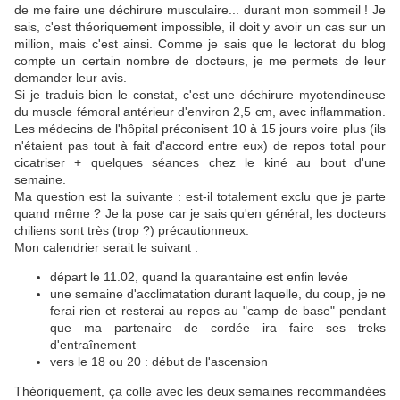
de me faire une déchirure musculaire... durant mon sommeil ! Je
sais, c'est théoriquement impossible, il doit y avoir un cas sur un
million, mais c'est ainsi. Comme je sais que le lectorat du blog
compte un certain nombre de docteurs, je me permets de leur
demander leur avis.
Si je traduis bien le constat, c'est une déchirure myotendineuse
du muscle fémoral antérieur d'environ 2,5 cm, avec inflammation.
Les médecins de l'hôpital préconisent 10 à 15 jours voire plus (ils
n'étaient pas tout à fait d'accord entre eux) de repos total pour
cicatriser + quelques séances chez le kiné au bout d'une
semaine.
Ma question est la suivante : est-il totalement exclu que je parte
quand même ? Je la pose car je sais qu'en général, les docteurs
chiliens sont très (trop ?) précautionneux.
Mon calendrier serait le suivant :
départ le 11.02, quand la quarantaine est enfin levée
une semaine d'acclimatation durant laquelle, du coup, je ne
ferai rien et resterai au repos au "camp de base" pendant
que ma partenaire de cordée ira faire ses treks
d'entraînement
vers le 18 ou 20 : début de l'ascension
Théoriquement, ça colle avec les deux semaines recommandées