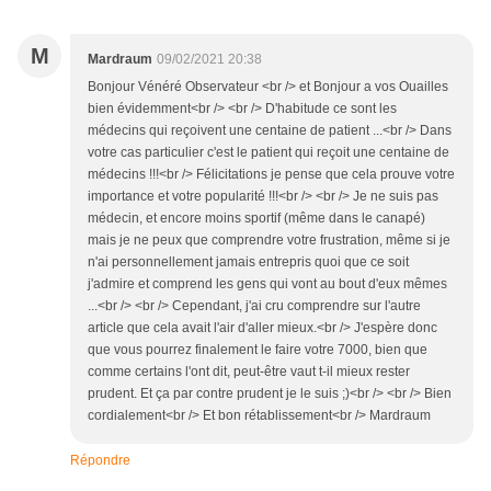
M
Mardraum
09/02/2021 20:38
Bonjour Vénéré Observateur <br /> et Bonjour a vos Ouailles
bien évidemment<br /> <br /> D'habitude ce sont les
médecins qui reçoivent une centaine de patient ...<br /> Dans
votre cas particulier c'est le patient qui reçoit une centaine de
médecins !!!<br /> Félicitations je pense que cela prouve votre
importance et votre popularité !!!<br /> <br /> Je ne suis pas
médecin, et encore moins sportif (même dans le canapé)
mais je ne peux que comprendre votre frustration, même si je
n'ai personnellement jamais entrepris quoi que ce soit
j'admire et comprend les gens qui vont au bout d'eux mêmes
...<br /> <br /> Cependant, j'ai cru comprendre sur l'autre
article que cela avait l'air d'aller mieux.<br /> J'espère donc
que vous pourrez finalement le faire votre 7000, bien que
comme certains l'ont dit, peut-être vaut t-il mieux rester
prudent. Et ça par contre prudent je le suis ;)<br /> <br /> Bien
cordialement<br /> Et bon rétablissement<br /> Mardraum
Répondre