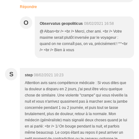
Répondre
O
Observatus geopoliticus
08/02/2021 16:58
@ Alban<br /> <br /> Merci, cher ami. <br /> Votre
maxime serait plutôt inversée par le voyageur :
quand on ne connaît pas, on va, précisément ! ^^<br
/> <br /> Bien à vous
S
step
08/02/2021 10:23
Attention avis sans compétence médicale : Si vous dites que
la douleur a disparu en 2 jours, j'ai peut être vécu quelque
chose de similaire. Une violente "crampe" qui vous réveille la
nuit et vous n'arrivez quasiment pas à marcher avec la jambe
concernée pendant 1 ou 2 journée, et puis tout se tasse
brutalement, plus de douleur, retour à la normale. Mon
médecin (généraliste) mais signalé deux choses quand je lui
en ai parlé: <br /> 1/ On bouge pendant la nuit, et parfois
même beaucoup. Le corps étant au repos il peut arriver un
petit moment de contradiction ou le cerveau ordonne le