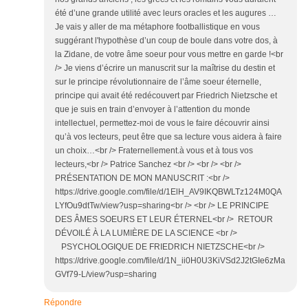
été d’une grande utilité avec leurs oracles et les augures …
Je vais y aller de ma métaphore footballistique en vous
suggérant l'hypothèse d’un coup de boule dans votre dos, à
la Zidane, de votre âme soeur pour vous mettre en garde !<br
/> Je viens d’écrire un manuscrit sur la maîtrise du destin et
sur le principe révolutionnaire de l’âme soeur éternelle,
principe qui avait été redécouvert par Friedrich Nietzsche et
que je suis en train d’envoyer à l’attention du monde
intellectuel, permettez-moi de vous le faire découvrir ainsi
qu’à vos lecteurs, peut être que sa lecture vous aidera à faire
un choix…<br /> Fraternellement.à vous et à tous vos
lecteurs,<br /> Patrice Sanchez <br /> <br /> <br />
PRÉSENTATION DE MON MANUSCRIT :<br />
https://drive.google.com/file/d/1ElH_AV9IKQBWLTz124M0QA
LYfOu9dtTw/view?usp=sharing<br /> <br /> LE PRINCIPE
DES ÂMES SOEURS ET LEUR ÉTERNEL<br /> RETOUR
DÉVOILÉ À LA LUMIÈRE DE LA SCIENCE <br />
PSYCHOLOGIQUE DE FRIEDRICH NIETZSCHE<br />
https://drive.google.com/file/d/1N_ii0H0U3KiVSd2J2tGIe6zMa
GVf79-L/view?usp=sharing
Répondre