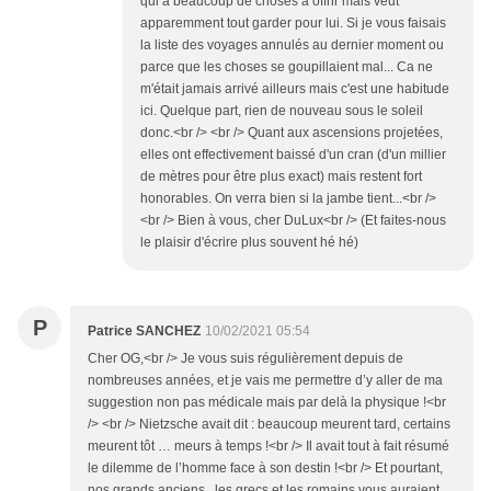
qui a beaucoup de choses à offrir mais veut
apparemment tout garder pour lui. Si je vous faisais
la liste des voyages annulés au dernier moment ou
parce que les choses se goupillaient mal... Ca ne
m'était jamais arrivé ailleurs mais c'est une habitude
ici. Quelque part, rien de nouveau sous le soleil
donc.<br /> <br /> Quant aux ascensions projetées,
elles ont effectivement baissé d'un cran (d'un millier
de mètres pour être plus exact) mais restent fort
honorables. On verra bien si la jambe tient...<br />
<br /> Bien à vous, cher DuLux<br /> (Et faites-nous
le plaisir d'écrire plus souvent hé hé)
P
Patrice SANCHEZ
10/02/2021 05:54
Cher OG,<br /> Je vous suis régulièrement depuis de
nombreuses années, et je vais me permettre d’y aller de ma
suggestion non pas médicale mais par delà la physique !<br
/> <br /> Nietzsche avait dit : beaucoup meurent tard, certains
meurent tôt … meurs à temps !<br /> Il avait tout à fait résumé
le dilemme de l’homme face à son destin !<br /> Et pourtant,
nos grands anciens , les grecs et les romains vous auraient