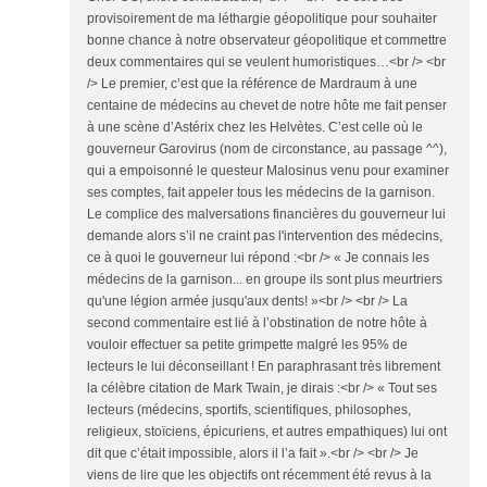
provisoirement de ma léthargie géopolitique pour souhaiter
bonne chance à notre observateur géopolitique et commettre
deux commentaires qui se veulent humoristiques…<br /> <br
/> Le premier, c’est que la référence de Mardraum à une
centaine de médecins au chevet de notre hôte me fait penser
à une scène d’Astérix chez les Helvètes. C’est celle où le
gouverneur Garovirus (nom de circonstance, au passage ^^),
qui a empoisonné le questeur Malosinus venu pour examiner
ses comptes, fait appeler tous les médecins de la garnison.
Le complice des malversations financières du gouverneur lui
demande alors s’il ne craint pas l'intervention des médecins,
ce à quoi le gouverneur lui répond :<br /> « Je connais les
médecins de la garnison... en groupe ils sont plus meurtriers
qu'une légion armée jusqu'aux dents! »<br /> <br /> La
second commentaire est lié à l’obstination de notre hôte à
vouloir effectuer sa petite grimpette malgré les 95% de
lecteurs le lui déconseillant ! En paraphrasant très librement
la célèbre citation de Mark Twain, je dirais :<br /> « Tout ses
lecteurs (médecins, sportifs, scientifiques, philosophes,
religieux, stoïciens, épicuriens, et autres empathiques) lui ont
dit que c’était impossible, alors il l’a fait ».<br /> <br /> Je
viens de lire que les objectifs ont récemment été revus à la