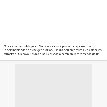
Que n'inventeront-ils pas... Nous avions vu à plusieurs reprises que
l'abominable Vlad des neiges était accusé d'à peu près toutes les calamités
terrestres : On savait, grâce à notre presse ô combien libre (défense de rire),
que l'horrible Vladimirovitch...