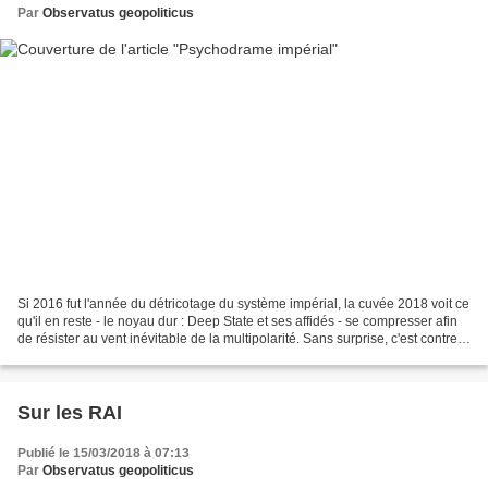
Par
Observatus geopoliticus
Si 2016 fut l'année du détricotage du système impérial, la cuvée 2018 voit ce
qu'il en reste - le noyau dur : Deep State et ses affidés - se compresser afin
de résister au vent inévitable de la multipolarité. Sans surprise, c'est contre
la Russie, Heartland...
Sur les RAI
Publié le 15/03/2018 à 07:13
Par
Observatus geopoliticus