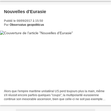
Nouvelles d'Eurasie
Publié le 08/09/2017 à 15:50
Par
Observatus geopoliticus
Alors que l'empire maritime unilatéral US perd toujours plus la main, même
s'il réussit encore parfois quelques "coups", la multipolarité eurasienne
continue son inexorable ascension, bien que celle-ci ne soit pas exempte
d'accrocs. Le Grand jeu dans...