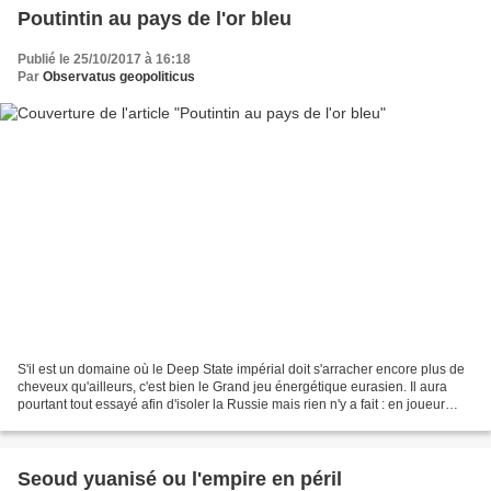
Poutintin au pays de l'or bleu
Publié le 25/10/2017 à 16:18
Par
Observatus geopoliticus
S'il est un domaine où le Deep State impérial doit s'arracher encore plus de
cheveux qu'ailleurs, c'est bien le Grand jeu énergétique eurasien. Il aura
pourtant tout essayé afin d'isoler la Russie mais rien n'y a fait : en joueur
d'échecs chevronné, le...
Seoud yuanisé ou l'empire en péril