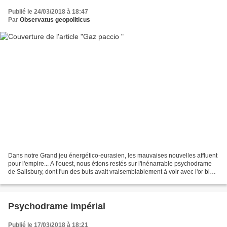
Publié le 24/03/2018 à 18:47
Par
Observatus geopoliticus
Dans notre Grand jeu énergético-eurasien, les mauvaises nouvelles affluent
pour l'empire... A l'ouest, nous étions restés sur l'inénarrable psychodrame
de Salisbury, dont l'un des buts avait vraisemblablement à voir avec l'or bleu
: Mais il s'agit peut-être...
Psychodrame impérial
Publié le 17/03/2018 à 18:21