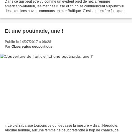
Dans ce qui peut être vu comme un évident pied de nez à l'empire
américano-otanien, les marines russe et chinoise commencent aujourd'hui
des exercices navals communs en mer Baltique. C'est la première fois que
Pékin envoie sa flotte dans la zone et c'est...
Et une poutinade, une !
Publié le 14/07/2017 à 08:28
Par
Observatus geopoliticus
« Le ciel rabaisse toujours ce qui dépasse la mesure » disait Hérodote.
Aucune homme, aucune femme ne peut prétendre à trop de chance, de