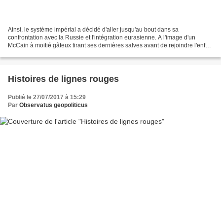
Ainsi, le système impérial a décidé d'aller jusqu'au bout dans sa
confrontation avec la Russie et l'intégration eurasienne. A l'image d'un
McCain à moitié gâteux tirant ses dernières salves avant de rejoindre l'enfer,
l'Etat profond de l'hégémon déclinant,...
Histoires de lignes rouges
Publié le 27/07/2017 à 15:29
Par
Observatus geopoliticus