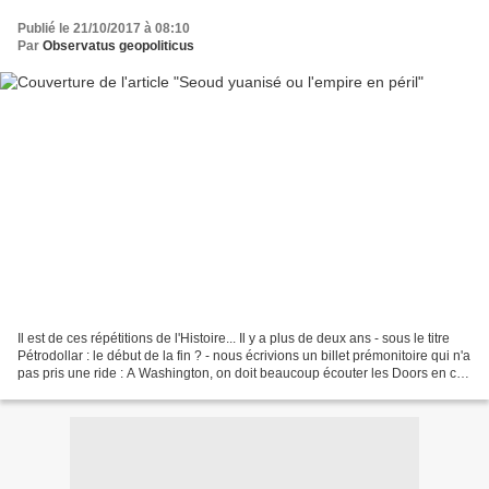
Publié le 21/10/2017 à 08:10
Par
Observatus geopoliticus
Il est de ces répétitions de l'Histoire... Il y a plus de deux ans - sous le titre
Pétrodollar : le début de la fin ? - nous écrivions un billet prémonitoire qui n'a
pas pris une ride : A Washington, on doit beaucoup écouter les Doors en ce
moment : This...