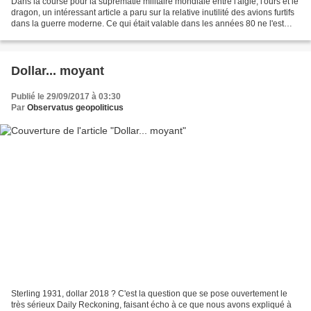
Dans la course pour la suprématie militaire mondiale entre l'aigle, l'ours et le
dragon, un intéressant article a paru sur la relative inutilité des avions furtifs
dans la guerre moderne. Ce qui était valable dans les années 80 ne l'est
plus vraiment...
Dollar... moyant
Publié le 29/09/2017 à 03:30
Par
Observatus geopoliticus
Sterling 1931, dollar 2018 ? C'est la question que se pose ouvertement le
très sérieux Daily Reckoning, faisant écho à ce que nous avons expliqué à