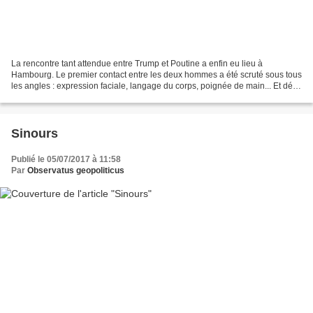
La rencontre tant attendue entre Trump et Poutine a enfin eu lieu à
Hambourg. Le premier contact entre les deux hommes a été scruté sous tous
les angles : expression faciale, langage du corps, poignée de main... Et déjà,
une armée de trolls sur les réseaux...
Sinours
Publié le 05/07/2017 à 11:58
Par
Observatus geopoliticus