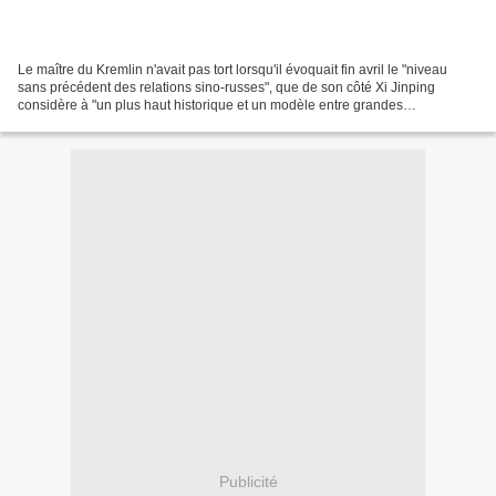
Le maître du Kremlin n'avait pas tort lorsqu'il évoquait fin avril le "niveau
sans précédent des relations sino-russes", que de son côté Xi Jinping
considère à "un plus haut historique et un modèle entre grandes
puissances". De fait, si les rapports entre...
Publicité