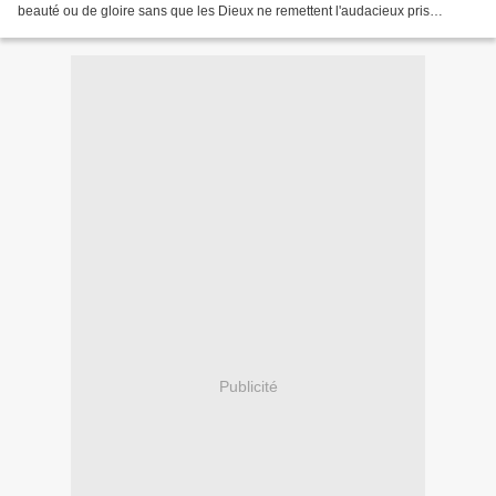
beauté ou de gloire sans que les Dieux ne remettent l'audacieux pris
d'hybris à sa place, avertissaient les Anciens....
Publicité