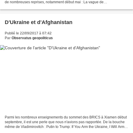
de nombreuses reprises, notamment début mai : La vague de
dédollarisation touche lentement mais sûrement...
D'Ukraine et d'Afghanistan
Publié le 22/09/2017 à 07:42
Par
Observatus geopoliticus
Parmi les nombreux enseignements du sommet des BRICS à Xiamen début
septembre, il est une perle que nous n'avions pas rapportée. De la bouche
même de Vladimirovitch : Putin to Trump: If You Arm the Ukraine, I Will Arm
the Taliban When big countries fight,...