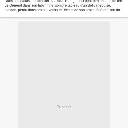
Dans son palais présidentiel d'Ankara, Erdogan est peut-être en train de lire
Le Général dans son labyrinthe, sombre tableau d'un Bolivar épuisé,
malade, perdu dans ses souvenirs et l'échec de son projet. Si l'ambition du
sultan est bien moins grandiose...
Publicité