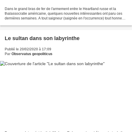
Dans le grand bras de fer de l'armement entre le Heartland russe et la
thalassocratie américaine, quelques nouvelles intéressantes ont paru ces
dernières semaines. A tout saigneur (saignée en l'occurrence) tout honneur,
la dinde volante n'y est toujours...
Le sultan dans son labyrinthe
Publié le 20/02/2020 à 17:09
Par
Observatus geopoliticus