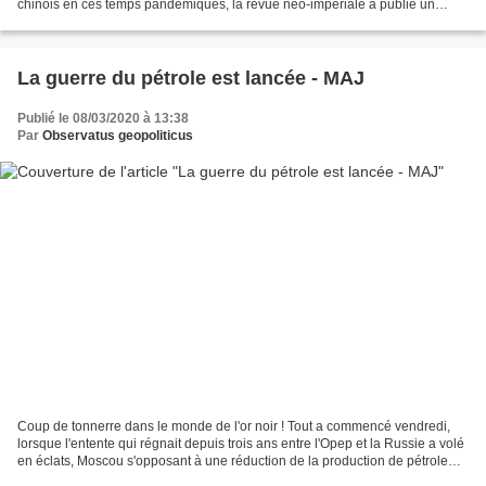
chinois en ces temps pandémiques, la revue néo-impériale a publié un
article qui fera peut-être date, intitulé...
La guerre du pétrole est lancée - MAJ
Publié le 08/03/2020 à 13:38
Par
Observatus geopoliticus
Coup de tonnerre dans le monde de l'or noir ! Tout a commencé vendredi,
lorsque l'entente qui régnait depuis trois ans entre l'Opep et la Russie a volé
en éclats, Moscou s'opposant à une réduction de la production de pétrole
pour enrayer la baisse des...