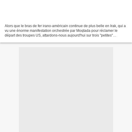
Alors que le bras de fer irano-américain continue de plus belle en Irak, qui a
vu une énorme manifestation orchestrée par Moqtada pour réclamer le
départ des troupes US, attardons-nous aujourd'hui sur trois "petites"
nouvelles économiques qui n'ont pas...