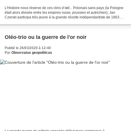
L'Histoire nous réserve de ces clins d’œil... Polonais sans pays (la Pologne
était alors divisée entre les empires russe, prussien et autrichien), Jan
Czerski participa très jeune à la grande révolte indépendantiste de 1863.
Arrêté comme bons nombres...
Oléo-trio ou la guerre de l'or noir
Publié le 26/03/2020 à 12:40
Par
Observatus geopoliticus
La grande guerre du pétrole engagée début mars commence à