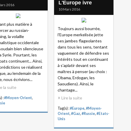
L'Europe ivre
ars 2016
10 Mars 2016
ant plus matière à
Toujours aussi bourrée,
ercer au russian-
l'Europe merkelisée jette
ng, la volaille
ses jambes flageolantes
nalistique occidentale
dans tous les sens, tentant
soudain bien silencieuse
vaguement de défendre ses
la Syrie. Pourtant, les
intérêts tout en continuant
ats continuent... Ainsi,
à s'aplatir devant ses
prédictions se réalisent
maîtres à penser (au choix :
que, au lendemain de la
Obama, Erdogan, les
e, nous écrivions...
Saoudiens). Ainsi, le
re la suite
chantage...
Lire la suite
) :
#Moyen-Orient
,
sie
Tag(s) :
#Europe
,
#Moyen-
Orient
,
#Gaz
,
#Russie
,
#Etats-
Unis