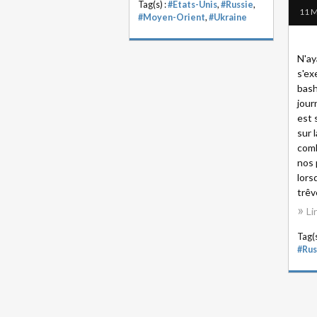
Tag(s) :
#Etats-Unis
,
#Russie
,
11 M
#Moyen-Orient
,
#Ukraine
N'ay
s'ex
bashi
jour
est 
sur 
comb
nos 
lors
trêv
Li
Tag(s
#Rus