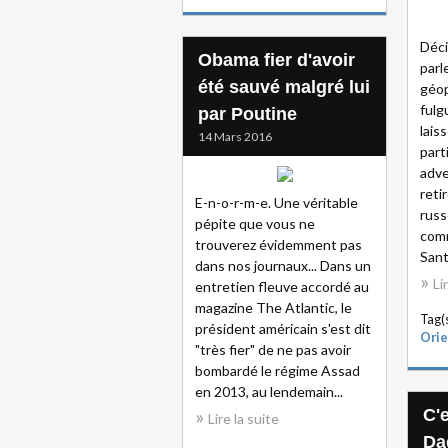
Déci
Obama fier d'avoir
parle
été sauvé malgré lui
géop
fulg
par Poutine
lais
14 Mars 2016
par
adve
reti
E-n-o-r-m-e. Une véritable
russ
pépite que vous ne
com
trouverez évidemment pas
Sant
dans nos journaux... Dans un
Li
entretien fleuve accordé au
magazine The Atlantic, le
Tag(s
président américain s'est dit
Orie
"très fier" de ne pas avoir
bombardé le régime Assad
en 2013, au lendemain...
C'
Lire la suite
Da