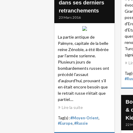
dans ses derniers
évoq
retranchements
Gran
poss
23 Mars 2016
d'Er
d'Et
ques
La partie antique de
reno
Palmyre, capitale de la belle
Turq
reine Zénobie, a été libérée
signi
par l'armée syrienne.
Plusieurs jours de
Li
bombardements russes ont
Tag(s
précédé l'assaut
#Rus
d'aujourd'hui, prouvant s'il
en était encore besoin que
le retrait russe n'était que
partiel....
Bo
Lire la suite
& 
Ki
Tag(s) :
#Moyen-Orient
,
#Europe
,
#Russie
22 M