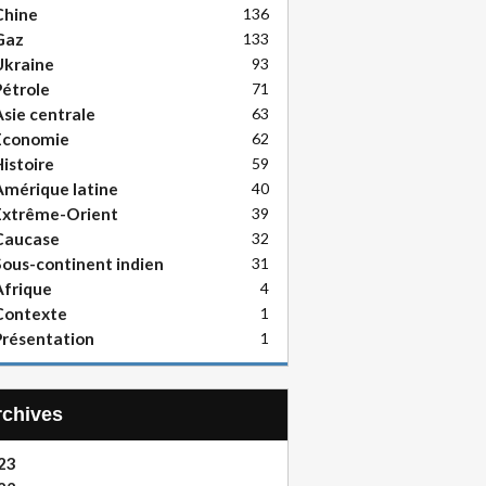
Chine
136
Gaz
133
Ukraine
93
étrole
71
sie centrale
63
Economie
62
istoire
59
mérique latine
40
Extrême-Orient
39
Caucase
32
ous-continent indien
31
frique
4
Contexte
1
résentation
1
Archives
23