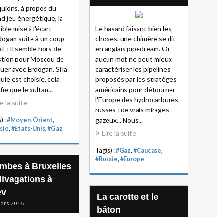
uions, à propos du
d jeu énergétique, la
ible mise à l'écart
Le hasard faisant bien les
dogan suite à un coup
choses, une chimère se dit
at : Il semble hors de
en anglais pipedream. Or,
tion pour Moscou de
aucun mot ne peut mieux
uer avec Erdogan. Si la
caractériser les pipelines
uie est choisie, cela
proposés par les stratèges
fie que le sultan...
américains pour détourner
l'Europe des hydrocarbures
re la suite
russes : de vrais mirages
gazeux... Nous...
) :
#Moyen-Orient
,
sie
,
#Etats-Unis
,
#Gaz
Lire la suite
Tag(s) :
#Gaz
,
#Caucase
,
#Russie
,
#Europe
mbes à Bruxelles
divagations à
ev
La carotte et le
ars 2016
bâton