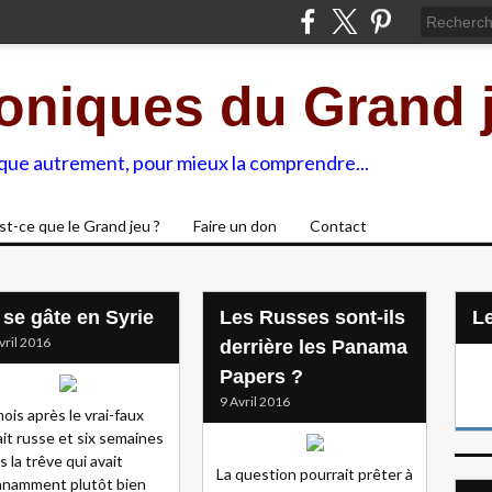
oniques du Grand 
ique autrement, pour mieux la comprendre...
st-ce que le Grand jeu ?
Faire un don
Contact
 se gâte en Syrie
Les Russes sont-ils
L
vril 2016
derrière les Panama
Papers ?
9 Avril 2016
ois après le vrai-faux
ait russe et six semaines
s la trêve qui avait
La question pourrait prêter à
namment plutôt bien