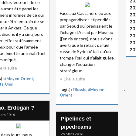
20
fidèles lecteurs de ce
20
 auront été parmi les
Face aux Cassandre ou aux
20
iers informés de ce qui
propagandistes stipendiés
peut-être en train de se
20
par Seoud qui prédisaient le
er à Ankara. Ce que
20
lâchage d'Assad par Moscou
 disions il y a cinq jours
20
(j'en ris encore), nous avions
en effet suffisamment
20
averti que le retrait partiel
eux pour que l'armée
20
russe de Syrie n'était qu'un
ue émette un inhabituel
trompe-l’œil qui n'allait guère
uniqué,...
changer l'équation
re la suite
stratégique...
Lire la suite
) :
#Moyen-Orient
,
ts-Unis
Tag(s) :
#Russie
,
#Moyen-
Orient
ao, Erdogan ?
ars 2016
Pipelines et
pipedreams
25 Mars 2016
 a deux jours, nous