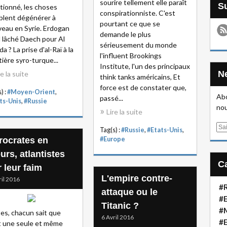
sourire tellement elle paraît
tionné, les choses
conspirationniste. C'est
lent dégénérer à
pourtant ce que se
eau en Syrie. Erdogan
demande le plus
il lâché Daech pour Al
sérieusement du monde
a ? La prise d'al-Raï à la
l'influent Brookings
tière syro-turque...
Institute, l'un des principaux
re la suite
think tanks américains, Et
force est de constater que,
) :
#Moyen-Orient
,
Abo
passé...
ts-Unis
,
#Russie
nou
Lire la suite
E
Tag(s) :
#Russie
,
#Etats-Unis
,
m
rocrates en
#Europe
a
urs, atlantistes
i
 leur faim
l
L'empire contre-
ril 2016
#R
attaque ou le
#E
Titanic ?
#
es, chacun sait que
6 Avril 2016
#
t une seule et même