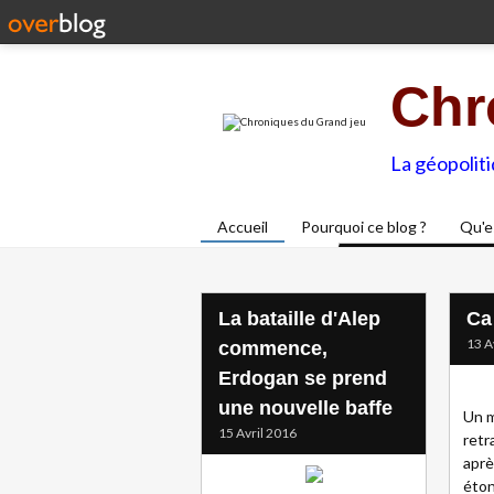
Chr
La géopolit
Accueil
Pourquoi ce blog ?
Qu'e
La bataille d'Alep
Ca
13 A
commence,
Erdogan se prend
une nouvelle baffe
Un m
15 Avril 2016
retr
aprè
éton