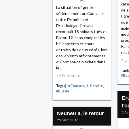
caté
La situation dégénère
de s
sérieusement au Caucase
titr
entre l'Arménie et
que 
l'Azerbaïdjan. Erevan
malg
reconnaît 18 soldats tués et
médi
Bakou 12, sans compter les
préc
hélicoptères et chars
Pamp
détruits des deux côtés, lors
rela
des violents affrontements
Li
qui ont soudain éclaté dans
le...
Tag(s
Lire la suite
#Rus
Tag(s) :
#Caucase
,
#Histoire
,
#Russie
Er
l'o
1 Av
Neuneu II, le retour
29 Mars 2016