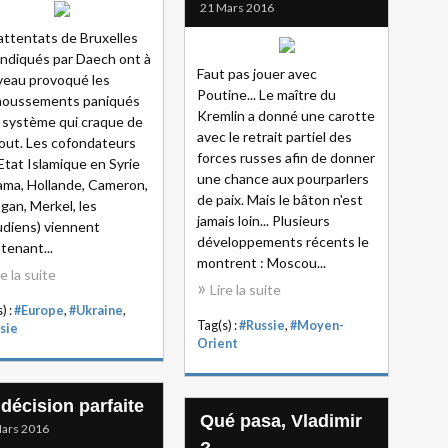
21 Mars 2016
attentats de Bruxelles
ndiqués par Daech ont à
Faut pas jouer avec
eau provoqué les
Poutine... Le maître du
moussements paniqués
Kremlin a donné une carotte
 système qui craque de
avec le retrait partiel des
out. Les cofondateurs
forces russes afin de donner
'Etat Islamique en Syrie
une chance aux pourparlers
ma, Hollande, Cameron,
de paix. Mais le bâton n'est
gan, Merkel, les
jamais loin... Plusieurs
diens) viennent
développements récents le
tenant...
montrent : Moscou...
re la suite
Lire la suite
) :
#Europe
,
#Ukraine
,
Tag(s) :
#Russie
,
#Moyen-
sie
Orient
 décision parfaite
Qué pasa, Vladimir
ars 2016