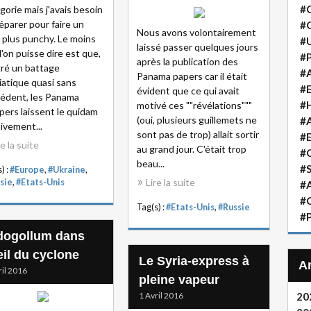
#
gorie mais j'avais besoin
éparer pour faire un
#
Nous avons volontairement
e plus punchy. Le moins
#
laissé passer quelques jours
l'on puisse dire est que,
#P
après la publication des
ré un battage
#A
Panama papers car il était
atique quasi sans
#
évident que ce qui avait
édent, les Panama
#H
motivé ces ""révélations"""
ers laissent le quidam
(oui, plusieurs guillemets ne
#A
tivement...
sont pas de trop) allait sortir
#
re la suite
au grand jour. C'était trop
#
beau...
#S
) :
#Europe
,
#Ukraine
,
Lire la suite
sie
,
#Etats-Unis
#A
#
Tag(s) :
#Etats-Unis
,
#Russie
#P
dogollum dans
eil du cyclone
Le Syria-express à
ril 2016
pleine vapeur
1 Avril 2016
20