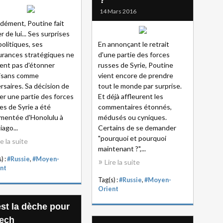
?
14 Mars 2016
dément, Poutine fait
r de lui... Ses surprises
olitiques, ses
En annonçant le retrait
urances stratégiques ne
d'une partie des forces
sent pas d'étonner
russes de Syrie, Poutine
tisans comme
vient encore de prendre
rsaires. Sa décision de
tout le monde par surprise.
rer une partie des forces
Et déjà affleurent les
es de Syrie a été
commentaires étonnés,
mentée d'Honolulu à
médusés ou cyniques.
iago...
Certains de se demander
"pourquoi et pourquoi
re la suite
maintenant ?",...
) :
#Russie
,
#Moyen-
Lire la suite
nt
Tag(s) :
#Russie
,
#Moyen-
Orient
est la dèche pour
ech