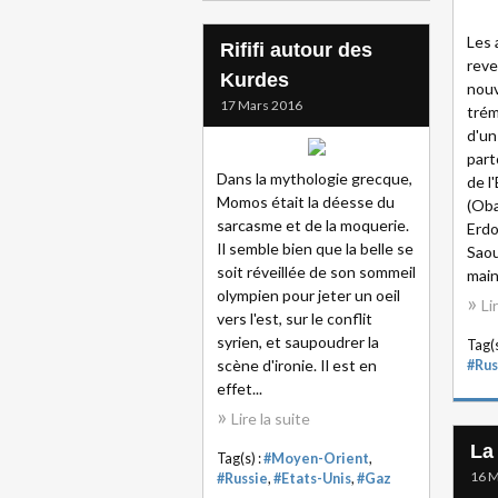
Les 
Rififi autour des
reve
Kurdes
nouv
17 Mars 2016
tré
d'un
part
Dans la mythologie grecque,
de l
Momos était la déesse du
(Oba
sarcasme et de la moquerie.
Erdo
Il semble bien que la belle se
Saou
soit réveillée de son sommeil
main
olympien pour jeter un oeil
Li
vers l'est, sur le conflit
syrien, et saupoudrer la
Tag(s
scène d'ironie. Il est en
#Rus
effet...
Lire la suite
La
Tag(s) :
#Moyen-Orient
,
16 M
#Russie
,
#Etats-Unis
,
#Gaz