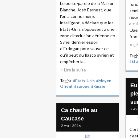
Le porte-parole de la Maison
fonc
Blanche, Josh Earnest, que
semb
l'on a connu moins
nouv
intelligent, a déclaré que les
a-t-
Etats-Unis s'opposent à une
Qaed
zone d'exclusion aérienne en
fron
Syrie, dernier espoir
Li
d'Erdogan pour sauver ce
qu'il peut du fiasco syrien et
Tag(s
empêcher la...
#Eta
Lire la suite
Tag(s) :
#Etats-Unis
,
#Moyen-
Eu
Orient
,
#Europe
,
#Russie
ple
sur
7 Av
Ca chauffe au
Caucase
2 Avril 2016
Cert
c'es