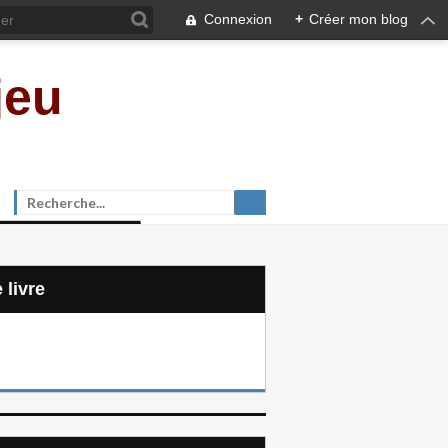
Connexion
+
Créer mon blog
jeu
e livre