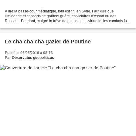
A lire la basse-cour médiatique, tout est fini en Syrie. Faut dire que
l'imMonde et consorts ne goûtent guère les victoires d'Assad ou des
Russes... Pourtant, malgré la trêve de plus en plus virtuelle, les combats font
rage. Moscou envoie convoi sur convoi...
Le cha cha cha gazier de Poutine
Publié le 06/05/2016 à 08:13
Par
Observatus geopoliticus