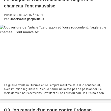
chameau l'ont mauvaise
Publié le 23/05/2016 à 14:51
Par
Observatus geopoliticus
La guerre froide multiforme entre l'empire maritime et le duo continental,
avec irruption régulière du Seoud barbu, ne laisse pas de passionner. Le
mois dernier, nous écrivions : Profitant du bas prix du baril, les Chinois sont
en train d'importer à tout...
Où l'on reparle d'un coup contre Erdogan