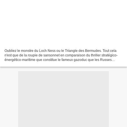
Oubliez le monstre du Loch Ness ou le Triangle des Bermudes. Tout cela
n'est que de la roupie de sansonnet en comparaison du thriller stratégico-
énergético-maritime que constitue le fameux gazoduc que les Russes
veulent faire passer par la Mer noire,...