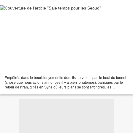
Empêtrés dans le bourbier yéménite dont ils ne voient pas le bout du tunnel
(chose que nous avions annoncée il y a bien longtemps), paniqués par le
retour de l'Iran, giflés en Syrie où leurs plans se sont effondrés, les
Saoudiens ont dégainé leur dernière...