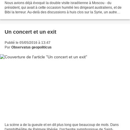
Nous avions déjà évoqué la double visite israélienne à Moscou - du
président, qui avait à cette occasion humilié les dirigeant australiens, et de
Bibi la terreur. Au-delà des discussions à huis clos sur la Syrie, un autre
thème, crucial, a été abordé...
Un concert et un exit
Publié le 05/05/2016 à 13:47
Par
Observatus geopoliticus
La scène a de la gueule et en dit plus long que beaucoup de mots. Dans
l'amphithéâtre de Palmyre libérée, l'orchestre symphonique de Saint-