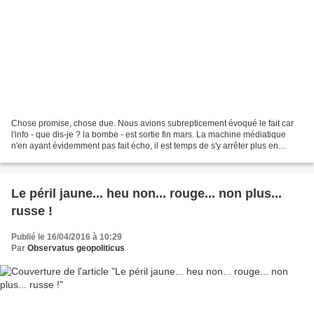
Chose promise, chose due. Nous avions subrepticement évoqué le fait car
l'info - que dis-je ? la bombe - est sortie fin mars. La machine médiatique
n'en ayant évidemment pas fait écho, il est temps de s'y arrêter plus en
détail. Le roi Abdallah II de...
Le péril jaune... heu non... rouge... non plus...
russe !
Publié le 16/04/2016 à 10:29
Par
Observatus geopoliticus