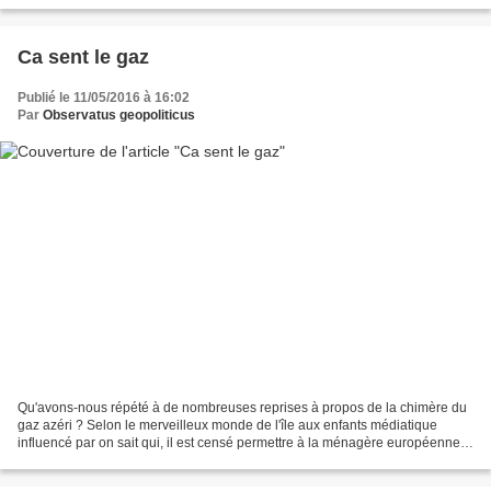
Ca sent le gaz
Publié le 11/05/2016 à 16:02
Par
Observatus geopoliticus
Qu'avons-nous répété à de nombreuses reprises à propos de la chimère du
gaz azéri ? Selon le merveilleux monde de l'île aux enfants médiatique
influencé par on sait qui, il est censé permettre à la ménagère européenne
de moins de 50 ans d'échapper à l'invasion...