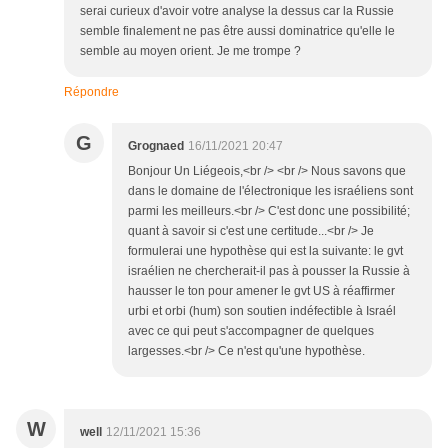
serai curieux d'avoir votre analyse la dessus car la Russie
semble finalement ne pas être aussi dominatrice qu'elle le
semble au moyen orient. Je me trompe ?
Répondre
G
Grognaed
16/11/2021 20:47
Bonjour Un Liégeois,<br /> <br /> Nous savons que
dans le domaine de l'électronique les israéliens sont
parmi les meilleurs.<br /> C'est donc une possibilité;
quant à savoir si c'est une certitude...<br /> Je
formulerai une hypothèse qui est la suivante: le gvt
israélien ne chercherait-il pas à pousser la Russie à
hausser le ton pour amener le gvt US à réaffirmer
urbi et orbi (hum) son soutien indéfectible à Israél
avec ce qui peut s'accompagner de quelques
largesses.<br /> Ce n'est qu'une hypothèse.
W
well
12/11/2021 15:36