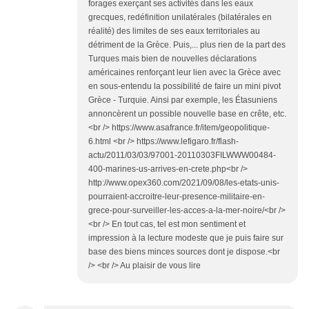
forages exerçant ses activités dans les eaux
grecques, redéfinition unilatérales (bilatérales en
réalité) des limites de ses eaux territoriales au
détriment de la Grèce. Puis,... plus rien de la part des
Turques mais bien de nouvelles déclarations
américaines renforçant leur lien avec la Grèce avec
en sous-entendu la possibilité de faire un mini pivot
Grèce - Turquie. Ainsi par exemple, les Étasuniens
annoncèrent un possible nouvelle base en crête, etc.
<br /> https://www.asafrance.fr/item/geopolitique-
6.html <br /> https://www.lefigaro.fr/flash-
actu/2011/03/03/97001-20110303FILWWW00484-
400-marines-us-arrives-en-crete.php<br />
http://www.opex360.com/2021/09/08/les-etats-unis-
pourraient-accroitre-leur-presence-militaire-en-
grece-pour-surveiller-les-acces-a-la-mer-noire/<br />
<br /> En tout cas, tel est mon sentiment et
impression à la lecture modeste que je puis faire sur
base des biens minces sources dont je dispose.<br
/> <br /> Au plaisir de vous lire