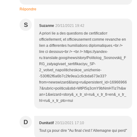
Répondre
S
Suzanne
20/11/2021 19:42
A priori lie a des questions de certificatioт
officiellement, et officieusement comme revanche en
lien a differentes humiliations diplomatiques.<br />
lire ci dessous<br /> <br /> https://yandex-
ru.translate.goog/news/story/Politolog_Sosnovskij_F
RG_zatyagivaet_sertifikaciyu_SP-
2_votvet_napoliticheskoe_unizhenie-
-530f82f6a6b7c2fe9ea1c6cbda673e33?
from=newswizard&lang=ru&persistent_id=16966966
7&rubric=politics&stid=WtPl5q3cmY9bNmHTiz7h&w
an=1&wizard=story&_x_tr_sl=ru&_x_tr_tl=en&_x_tr_
hl=ru&_x_tr_pto=nui
D
Dunitatif
20/11/2021 17:10
Tout ça pour dire ''Au final c'est l' Allemagne qui perd''