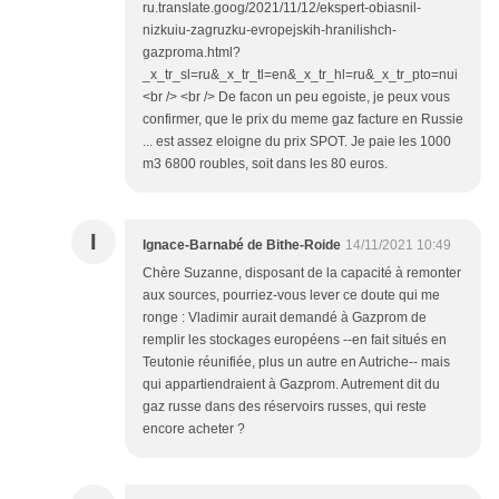
ru.translate.goog/2021/11/12/ekspert-obiasnil-
nizkuiu-zagruzku-evropejskih-hranilishch-
gazproma.html?
_x_tr_sl=ru&_x_tr_tl=en&_x_tr_hl=ru&_x_tr_pto=nui
<br /> <br /> De facon un peu egoiste, je peux vous
confirmer, que le prix du meme gaz facture en Russie
... est assez eloigne du prix SPOT. Je paie les 1000
m3 6800 roubles, soit dans les 80 euros.
I
Ignace-Barnabé de Bithe-Roide
14/11/2021 10:49
Chère Suzanne, disposant de la capacité à remonter
aux sources, pourriez-vous lever ce doute qui me
ronge : Vladimir aurait demandé à Gazprom de
remplir les stockages européens --en fait situés en
Teutonie réunifiée, plus un autre en Autriche-- mais
qui appartiendraient à Gazprom. Autrement dit du
gaz russe dans des réservoirs russes, qui reste
encore acheter ?