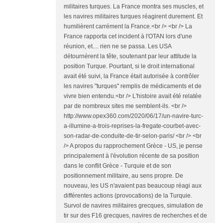
militaires turques. La France montra ses muscles, et
les navires militaires turques réagirent durement. Et
humilièrent carrément la France.<br /> <br /> La
France rapporta cet incident à l'OTAN lors d'une
réunion, et.... rien ne se passa. Les USA
détournèrent la tête, soutenant par leur attitude la
position Turque. Pourtant, si le droit international
avait été suivi, la France était autorisée à contrôler
les navires "turques" remplis de médicaments et de
vivre bien entendu.<br /> L'histoire avait été relatée
par de nombreux sites me semblent-ils. <br />
http://www.opex360.com/2020/06/17/un-navire-turc-
a-illumine-a-trois-reprises-la-fregate-courbet-avec-
son-radar-de-conduite-de-tir-selon-paris/ <br /> <br
/> A propos du rapprochement Grèce - US, je pense
principalement à l'évolution récente de sa position
dans le conflit Grèce - Turquie et de son
positionnement militaire, au sens propre. De
nouveau, les US n'avaient pas beaucoup réagi aux
différentes actions (provocations) de la Turquie.
Survol de navires militaires grecques, simulation de
tir sur des F16 grecques, navires de recherches et de