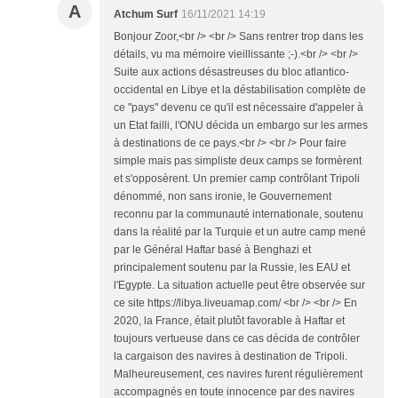
A
Atchum Surf
16/11/2021 14:19
Bonjour Zoor,<br /> <br /> Sans rentrer trop dans les
détails, vu ma mémoire vieillissante ;-).<br /> <br />
Suite aux actions désastreuses du bloc atlantico-
occidental en Libye et la déstabilisation complète de
ce "pays" devenu ce qu'il est nécessaire d'appeler à
un Etat failli, l'ONU décida un embargo sur les armes
à destinations de ce pays.<br /> <br /> Pour faire
simple mais pas simpliste deux camps se formèrent
et s'opposèrent. Un premier camp contrôlant Tripoli
dénommé, non sans ironie, le Gouvernement
reconnu par la communauté internationale, soutenu
dans la réalité par la Turquie et un autre camp mené
par le Général Haftar basé à Benghazi et
principalement soutenu par la Russie, les EAU et
l'Egypte. La situation actuelle peut être observée sur
ce site https://libya.liveuamap.com/ <br /> <br /> En
2020, la France, était plutôt favorable à Haftar et
toujours vertueuse dans ce cas décida de contrôler
la cargaison des navires à destination de Tripoli.
Malheureusement, ces navires furent régulièrement
accompagnés en toute innocence par des navires