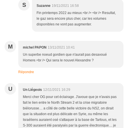
S
Suzanne
19/11/2021 16:58
Fin printemps 2022 au mieux.<br /> <br /> Resultat,
le gaz sera encore plus cher, car les volumes
disponibles ne vont pas augmenter.
M
michel PAPON
13/11/2021 10:41
Un superbe noeud gordien que n'aurait pas desavoué
Homere.<br /> Qui sera le nouvel Alexandre ?
Répondre
U
Un Liégeois
12/11/2021 16:29
Merci cher OG pour cet éclairage. J'avoue que je n'avais pas
fait le lien entre le North Stream 2 et la crise migratoire
biélorusse.... a côté de cette belle victoire du NS2, on dirait
que la situation est plus délicate en Syrie, ou même les
Israéliens auraient osé s'attaquer à la base de Tartous, et les
S-300 auraient été paralysés par la guerre électronique.... je