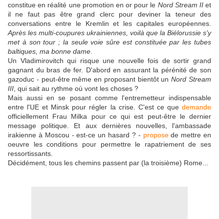
constitue en réalité une promotion en or pour le
Nord Stream II
et
il ne faut pas être grand clerc pour deviner la teneur des
conversations entre le Kremlin et les capitales européennes.
Après les multi-coupures ukrainiennes, voilà que la Biélorussie s'y
met à son tour ; la seule voie sûre est constituée par les tubes
baltiques, ma bonne dame
.
Un Vladimirovitch qui risque une nouvelle fois de sortir grand
gagnant du bras de fer. D'abord en assurant la pérénité de son
gazoduc - peut-être même en proposant bientôt un
Nord Stream
III
, qui sait au rythme où vont les choses ?
Mais aussi en se posant comme l'entremetteur indispensable
entre l'UE et Minsk pour régler la crise. C'est ce que
demande
officiellement Frau Milka pour ce qui est peut-être le dernier
message politique. Et aux dernières nouvelles, l'ambassade
irakienne à Moscou - est-ce un hasard ? -
propose
de mettre en
oeuvre les conditions pour permettre le rapatriement de ses
ressortissants.
Décidément, tous les chemins passent par (la troisième) Rome...