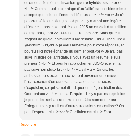
qu'on qualifie même d'invasion, guerre hybride, etc ...<br />
<br /> Comme quoi le chantage d'un "allié" turc est bien mieux
accepté que celui de l'ennemi biélorusse...<br /> <br /> Je n'ai
pas creusé la question, mais à priori il y a aussi une légère
différence dans les quantités : en 2015 on en était à un million
de migrants, dont 221 000 rien qu'en octobre. Alors qu'ici il
s'agirait de quelques milliers il me semble...<br /> <br /> <br />
@Atchum Surf,<br /> je vous remercie pour votre réponse, et
poursuis ici notre échange du dernier post.<br /> Je n'ai pas
suivi l'histoire de la frégate, si vous avez un résumé je suis
preneur :) <br /> Et pour le rapprochement US-Grèce je n'ai
pas suivi non plus.<br /> <br /> Mais il y a +- 1mois, les
ambassadeurs occidentaux avaient ouvertement critiqué
l'incarcération d'un opposant et avaient été menacés
d'expulsion, ce qui semblait indiquer une légère friction des
Occidentaux vis-à-vis de la Turquie... Il n'y a pas eu expulsion
je pense, les ambassadeurs se sont faits sermonner par
Erdogan, mais y a-t-il eu d'autres tractations en coulisse? On
peut l'espérer...<br /> <br /> Cordialement,<br /> Zoor
Répondre