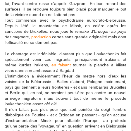
Ici, l'avant-centre russe s'appelle Gazprom. En bon renard des
surfaces, il se retrouve toujours bien placé pour marquer le but
de la victoire quand on ne l'attend pas...
Tout commence avec le psychodrame eurocrato-biélorusse.
Depuis l'été, le moustachu de Minsk, en colère après les
sanctions de Bruxelles, nous joue le remake d'
Erdogan au pays
des migrants
,
production
certes sans grande originalité mais dont
l'efficacité ne se dément pas.
Le chantage est indéniable, d'autant plus que Loukachenko fait
spécialement venir ces migrants, principalement irakiens et
même kurdes irakiens,
en faisant
tourner la planche à
billets
visas dans son ambassade à Bagdad.
L'intimidation a évidemment l'heur de mettre hors d'eux les
voisins de la Biélorussie - Baltes d'abord, Pologne maintenant,
pays qui tiennent à leurs frontières - et dans l'embarras Bruxelles
et Berlin qui, en soi, ne seraient peut-être pas contre un nouvel
arrivage migratoire mais trouvent tout de même le procédé
loukachenkien assez
olé olé
...
Il n'en fallait pas plus pour que soit pointée du doigt l'ombre
diabolique de Poutine - et d'Erdogan en passant - qu'on accuse
d'instrumentaliser Minsk pour affaiblir l'Europe, au prétexte
qu'une partie des "voyageurs" en question arrivent en Biélorussie