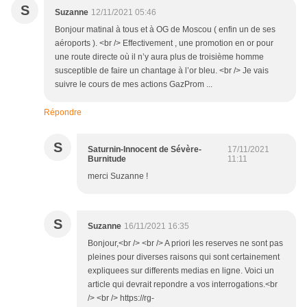
S
Suzanne
12/11/2021 05:46
Bonjour matinal à tous et à OG de Moscou ( enfin un de ses
aéroports ). <br /> Effectivement , une promotion en or pour
une route directe où il n’y aura plus de troisième homme
susceptible de faire un chantage à l’or bleu. <br /> Je vais
suivre le cours de mes actions GazProm ...
Répondre
S
Saturnin-Innocent de Sévère-
17/11/2021
Burnitude
11:11
merci Suzanne !
S
Suzanne
16/11/2021 16:35
Bonjour,<br /> <br /> A priori les reserves ne sont pas
pleines pour diverses raisons qui sont certainement
expliquees sur differents medias en ligne. Voici un
article qui devrait repondre a vos interrogations.<br
/> <br /> https://rg-