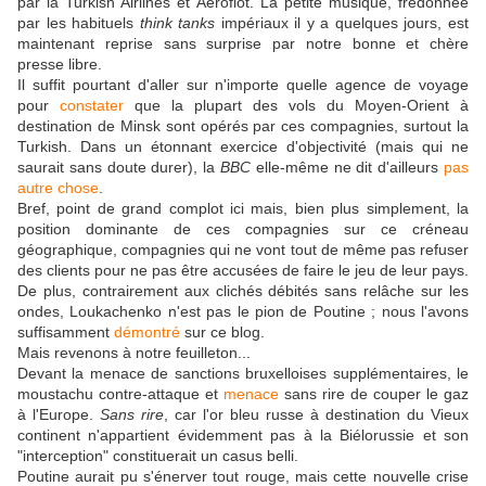
par la Turkish Airlines et Aéroflot. La petite musique, fredonnée
par les habituels
think tanks
impériaux il y a quelques jours, est
maintenant reprise sans surprise par notre bonne et chère
presse libre.
Il suffit pourtant d'aller sur n'importe quelle agence de voyage
pour
constater
que la plupart des vols du Moyen-Orient à
destination de Minsk sont opérés par ces compagnies, surtout la
Turkish. Dans un étonnant exercice d'objectivité (mais qui ne
saurait sans doute durer), la
BBC
elle-même ne dit d'ailleurs
pas
autre chose
.
Bref, point de grand complot ici mais, bien plus simplement, la
position dominante de ces compagnies sur ce créneau
géographique, compagnies qui ne vont tout de même pas refuser
des clients pour ne pas être accusées de faire le jeu de leur pays.
De plus, contrairement aux clichés débités sans relâche sur les
ondes, Loukachenko n'est pas le pion de Poutine ; nous l'avons
suffisamment
démontré
sur ce blog.
Mais revenons à notre feuilleton...
Devant la menace de sanctions bruxelloises supplémentaires, le
moustachu contre-attaque et
menace
sans rire de couper le gaz
à l'Europe.
Sans rire
, car l'or bleu russe à destination du Vieux
continent n'appartient évidemment pas à la Biélorussie et son
"interception" constituerait un casus belli.
Poutine aurait pu s'énerver tout rouge, mais cette nouvelle crise