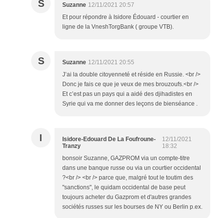
S
Suzanne
12/11/2021 20:57
Et pour répondre à Isidore Édouard - courtier en
ligne de la VneshTorgBank ( groupe VTB).
S
Suzanne
12/11/2021 20:55
J’ai la double citoyenneté et réside en Russie. <br />
Donc je fais ce que je veux de mes brouzoufs.<br />
Et c’est pas un pays qui a aidé des djihadistes en
Syrie qui va me donner des leçons de bienséance .
I
Isidore-Edouard De La Foufroune-
12/11/2021
Tranzy
18:32
bonsoir Suzanne, GAZPROM via un compte-titre
dans une banque russe ou via un courtier occidental
?<br /> <br /> parce que, malgré tout le toutim des
"sanctions", le quidam occidental de base peut
toujours acheter du Gazprom et d'autres grandes
sociétés russes sur les bourses de NY ou Berlin p.ex.