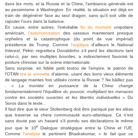
dans les mots, et la Russie et la Chine, l'ambiance générale est
au pessimisme à Washington. En réalité, la situation est déjà en
train de dégénérer face au seul dragon, sans qu'il soit utile de
rajouter l'ours dans la balance.
En cause, entre autres, l'inévitable
fin du moment
unipolaire
américain,
l'autonomisation
des vassaux maintenant presque
orphelins et la catastrophique (du point de vue impérial)
présidence de Trump. Comme
l'explique
d'ailleurs le
National
Interest
, Pékin regrettera Donaldinho s'il perd les élections tant
celui-ci, par ses multiples bourdes, a indirectement favorisé la
posture chinoise sur la scène internationale.
Sans surprise, en fidèle petit toutou de l'empire, le patron de
l'OTAN
tire la sonnette
d'alarme, usant des bons vieux éléments
de langage maintes fois utilisés contre la Russie ? Ne bâillez pas
: «
La montée en puissance de la Chine change
fondamentalement l'équilibre du pouvoir, multipliant les menaces
contre les sociétés ouvertes et les libertés individuelles
» Du
Soros dans le texte...
Il faut dire que le sieur Stoltenberg doit être paniqué par les aléas
que traverse sa chère communauté euro-atlantique. Ce n'est
sans doute pas un hasard s'il pondu ses déclarations le même
e
jour que le 10
Dialogue stratégique entre la Chine et l'UE.
Comme
l'analyse
le pertinent Bhadrakumar, «
le fait que ce