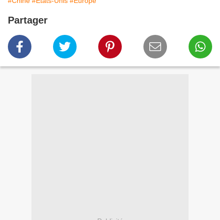
#Chine
#Etats-Unis
#Europe
Partager