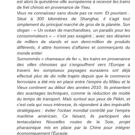
est alors la quinzième ville européenne à recevoir les trains
de fret chinois en provenance de Yiwu
.
Vous ne connaissez sans doute pas ce nom. Et pourtant...
Situé à 300 kilomètres de Shanghai, il s’agit tout
simplement du principal marché de gros de la planète. Son
slogan -
« Un océan de marchandises, un paradis pour les
consommateurs »
– n’est pas exagéré ; avec ses dizaines
de milliers de stands et son demi-million de produits
différents, il attire hommes d’affaires et commerçants du
monde entier
Surnommés « chameaux de fer », les trains en provenance
des villes chinoises qui s’engouffrent vers l’Europe à
travers les somptueux paysages eurasiens ont déjà
effectué plus de dix mille trajets depuis que le commerce
ferroviaire a été mis en place entre l’empire du Milieu et le
Vieux continent au début des années 2010
. Ils présentent
des avantages techniques, comme la réduction de moitié
du temps de transport. Mais surtout aux yeux de Pékin, et
c’est cela qui nous intéresse, ils répondent à des impératifs
stratégiques : éviter l’océan mondial contrôlé par l’empire
maritime américain. Ce faisant, ils participent des
tentaculaires Nouvelles routes de la Soie, projet
pharaonique mis en place par la Chine pour intégrer
économiquement l’Eurasie.