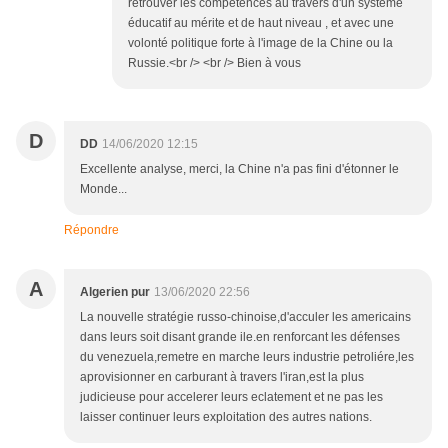
retrouver les compétences au travers d'un système
éducatif au mérite et de haut niveau , et avec une
volonté politique forte à l'image de la Chine ou la
Russie.<br /> <br /> Bien à vous
D
DD
14/06/2020 12:15
Excellente analyse, merci, la Chine n'a pas fini d'étonner le
Monde...
Répondre
A
Algerien pur
13/06/2020 22:56
La nouvelle stratégie russo-chinoise,d'acculer les americains
dans leurs soit disant grande ile.en renforcant les défenses
du venezuela,remetre en marche leurs industrie petroliére,les
aprovisionner en carburant à travers l'iran,est la plus
judicieuse pour accelerer leurs eclatement et ne pas les
laisser continuer leurs exploitation des autres nations.