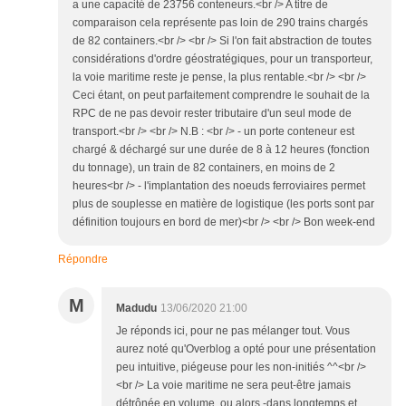
a une capacité de 23756 conteneurs.<br /> A titre de
comparaison cela représente pas loin de 290 trains chargés
de 82 containers.<br /> <br /> Si l'on fait abstraction de toutes
considérations d'ordre géostratégiques, pour un transporteur,
la voie maritime reste je pense, la plus rentable.<br /> <br />
Ceci étant, on peut parfaitement comprendre le souhait de la
RPC de ne pas devoir rester tributaire d'un seul mode de
transport.<br /> <br /> N.B : <br /> - un porte conteneur est
chargé & déchargé sur une durée de 8 à 12 heures (fonction
du tonnage), un train de 82 containers, en moins de 2
heures<br /> - l'implantation des noeuds ferroviaires permet
plus de souplesse en matière de logistique (les ports sont par
définition toujours en bord de mer)<br /> <br /> Bon week-end
Répondre
M
Madudu
13/06/2020 21:00
Je réponds ici, pour ne pas mélanger tout. Vous
aurez noté qu'Overblog a opté pour une présentation
peu intuitive, piégeuse pour les non-initiés ^^<br />
<br /> La voie maritime ne sera peut-être jamais
détrônée en volume, ou alors -dans longtemps et