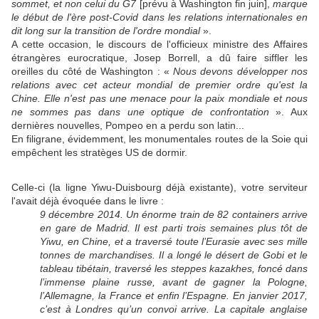
sommet, et non celui du G7
[prévu à Washington fin juin],
marque
le début de l'ère post-Covid dans les relations internationales
en
dit long sur la transition de l'ordre mondial
».
A cette occasion, le discours de l'officieux ministre des Affaires
étrangères eurocratique, Josep Borrell, a dû faire siffler les
oreilles du côté de Washington : «
Nous devons développer nos
relations avec cet acteur mondial de premier ordre qu'est la
Chine. Elle n'est pas une menace pour la paix mondiale et nous
ne sommes pas dans une optique de confrontation
». Aux
dernières nouvelles, Pompeo en a perdu son latin...
En filigrane, évidemment, les monumentales routes de la Soie qui
empêchent les stratèges US de dormir.
Celle-ci (la ligne Yiwu-Duisbourg déjà existante), votre serviteur
l'avait déjà évoquée dans le livre :
9 décembre 2014. Un énorme train de 82 containers arrive
en gare de Madrid. Il est parti trois semaines plus tôt de
Yiwu, en Chine, et a traversé toute l’Eurasie avec ses mille
tonnes de marchandises
. Il a longé le désert de Gobi et le
tableau tibétain, traversé les steppes kazakhes, foncé dans
l’immense plaine russe, avant de gagner la Pologne,
l’Allemagne, la France et enfin l’Espagne. En janvier 2017,
c’est à Londres qu’un convoi arrive. La capitale anglaise