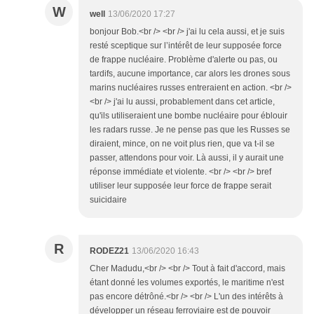
W
well
13/06/2020 17:27
bonjour Bob.<br /> <br /> j'ai lu cela aussi, et je suis
resté sceptique sur l’intérêt de leur supposée force
de frappe nucléaire. Problème d'alerte ou pas, ou
tardifs, aucune importance, car alors les drones sous
marins nucléaires russes entreraient en action. <br />
<br /> j'ai lu aussi, probablement dans cet article,
qu'ils utiliseraient une bombe nucléaire pour éblouir
les radars russe. Je ne pense pas que les Russes se
diraient, mince, on ne voit plus rien, que va t-il se
passer, attendons pour voir. Là aussi, il y aurait une
réponse immédiate et violente. <br /> <br /> bref
utiliser leur supposée leur force de frappe serait
suicidaire
R
RODEZ21
13/06/2020 16:43
Cher Madudu,<br /> <br /> Tout à fait d'accord, mais
étant donné les volumes exportés, le maritime n'est
pas encore détrôné.<br /> <br /> L'un des intérêts à
développer un réseau ferroviaire est de pouvoir