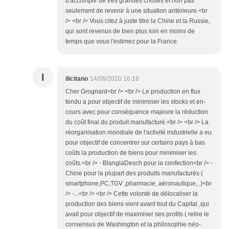
d'accomplir de très grandes choses et non pas
seulement de revenir à une situation antérieure.<br
/> <br /> Vous citez à juste titre la Chine et la Russie,
qui sont revenus de bien plus loin en moins de
temps que vous l'estimez pour la France.
I
ilicitano
14/06/2020 16:18
Cher Grognard<br /> <br /> Le production en flux
tendu a pour objectif de minimiser les stocks et en-
cours avec pour conséquence majeure la réduction
du coût final du produit manufacturé.<br /> <br /> La
réorganisation mondiale de l'activité industrielle a eu
pour objectif de concentrer sur certains pays à bas
coûts la production de biens pour minimiser les
coûts.<br /> - BlanglaDesch pour la confection<br /> -
Chine pour la plupart des produits manufacturés (
smartphone,PC,TGV ,pharmacie, aéronautique,..)<br
/> -...<br /> <br /> Cette volonté de délocaliser la
production des biens vient avant tout du Capital ,qui
avait pour objectif de maximiser ses profits ( relire le
consensus de Washington et la philosophie néo-