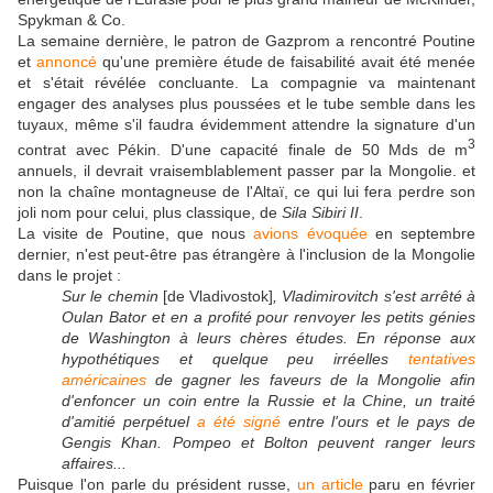
Spykman & Co.
La semaine dernière, le patron de Gazprom a rencontré Poutine
et
annoncé
qu'une première étude de faisabilité avait été menée
et s'était révélée concluante. La compagnie va maintenant
engager des analyses plus poussées et le tube semble dans les
tuyaux, même s'il faudra évidemment attendre la signature d'un
3
contrat avec Pékin. D'une capacité finale de 50 Mds de m
annuels, il devrait vraisemblablement passer par la Mongolie. et
non la chaîne montagneuse de l'Altaï, ce qui lui fera perdre son
joli nom pour celui, plus classique, de
Sila Sibiri II
.
La visite de Poutine, que nous
avions évoquée
en septembre
dernier, n'est peut-être pas étrangère à l'inclusion de la Mongolie
dans le projet :
Sur le chemin
[de Vladivostok]
, Vladimirovitch s'est arrêté à
Oulan Bator et en a profité pour renvoyer les petits génies
de Washington à leurs chères études. En réponse aux
hypothétiques et quelque peu irréelles
tentatives
américaines
de gagner les faveurs de la Mongolie afin
d'enfoncer un coin entre la Russie et la Chine, un traité
d'amitié perpétuel
a été signé
entre l'ours et le pays de
Gengis Khan. Pompeo et Bolton peuvent ranger leurs
affaires...
Puisque l'on parle du président russe,
un article
paru en février