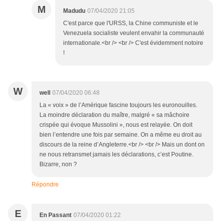
M
Madudu
07/04/2020 21:05
C'est parce que l'URSS, la Chine communiste et le
Venezuela socialiste veulent envahir la communauté
internationale.<br /> <br /> C'est évidemment notoire
!
W
well
07/04/2020 06:48
La « voix » de l’Amérique fascine toujours les euronouilles.
La moindre déclaration du maître, malgré « sa mâchoire
crispée qui évoque Mussolini », nous est relayée. On doit
bien l’entendre une fois par semaine. On a même eu droit au
discours de la reine d’Angleterre.<br /> <br /> Mais un dont on
ne nous retransmet jamais les déclarations, c’est Poutine.
Bizarre, non ?
Répondre
E
En Passant
07/04/2020 01:22