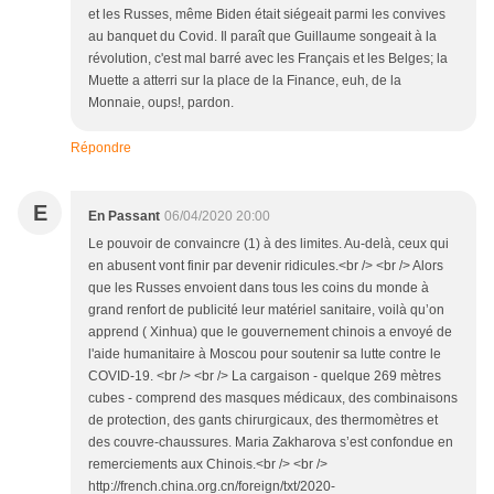
et les Russes, même Biden était siégeait parmi les convives
au banquet du Covid. Il paraît que Guillaume songeait à la
révolution, c'est mal barré avec les Français et les Belges; la
Muette a atterri sur la place de la Finance, euh, de la
Monnaie, oups!, pardon.
Répondre
E
En Passant
06/04/2020 20:00
Le pouvoir de convaincre (1) à des limites. Au-delà, ceux qui
en abusent vont finir par devenir ridicules.<br /> <br /> Alors
que les Russes envoient dans tous les coins du monde à
grand renfort de publicité leur matériel sanitaire, voilà qu’on
apprend ( Xinhua) que le gouvernement chinois a envoyé de
l'aide humanitaire à Moscou pour soutenir sa lutte contre le
COVID-19. <br /> <br /> La cargaison - quelque 269 mètres
cubes - comprend des masques médicaux, des combinaisons
de protection, des gants chirurgicaux, des thermomètres et
des couvre-chaussures. Maria Zakharova s’est confondue en
remerciements aux Chinois.<br /> <br />
http://french.china.org.cn/foreign/txt/2020-