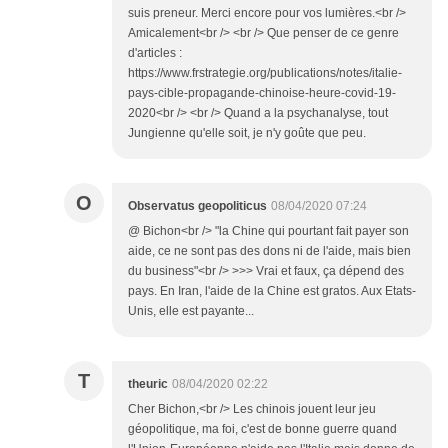
suis preneur. Merci encore pour vos lumières.<br />
Amicalement<br /> <br /> Que penser de ce genre
d'articles :
https://www.frstrategie.org/publications/notes/italie-
pays-cible-propagande-chinoise-heure-covid-19-
2020<br /> <br /> Quand a la psychanalyse, tout
Jungienne qu'elle soit, je n'y goûte que peu.
O
Observatus geopoliticus
08/04/2020 07:24
@ Bichon<br /> "la Chine qui pourtant fait payer son
aide, ce ne sont pas des dons ni de l'aide, mais bien
du business"<br /> >>> Vrai et faux, ça dépend des
pays. En Iran, l'aide de la Chine est gratos. Aux Etats-
Unis, elle est payante...
T
theuric
08/04/2020 02:22
Cher Bichon,<br /> Les chinois jouent leur jeu
géopolitique, ma foi, c'est de bonne guerre quand