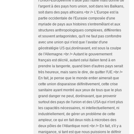
l'Union-Européenne n'aide pas l'Italie mais donne de
l'argent à des pays hors union, soit dans les Balkans,
soit dans des pays africains.<br /> L'Europe est la
partie occidentale de l'Eurasie composée d'une
myriade de pays aux histoires s'entremêlant et aux
structures anthropologiques complexes, différentes
et souvent antagonistes, qu'il ne faut pas confondre
avec une union qui n'est que l’avatar d'une
géostratégie US qui,dorénavant, est sous la coulpe
de l'Allemagne.<br /> Autant le gouvernement
français est décrié, autant celui italien tend à en
prendre la tangente, quand bien d'autres pays serait
très heureux, mais sans le dire, de quitter l'UE.<br />
En fait, je pense que le monde entier aimerait que
cette union disparaisse définitivement, cette crise
sanitaire ayant montré aux yeux de tous que le plus
grand danger ne peut, dorénavant, que provenir
surtout des pays de l'union et des USA qui n'ont plus
les capacités nécessaires, ni intellectuellement, ni
industriellement, de gérer un problème de cette
ampleur, ce qui en fait deux nids à microbes des
deux pôles de l'Atlantique nord.<br /> En fait, s'il y a
manigance, si tant est que nous puissions le définir