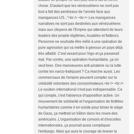
chose. D'autant que les vénézuéliens ne sont pas
tout a fait des perdreaux de l'année face aux
manigances US..."<br /> <br /> Les manigances
narratives ne sont pas destinées aux vénézuéliens
mais aux citoyens de l'Empire qui attendent de leurs
leaders des projets légitimes, louables et flatteurs.
Personne ne souhaite être mêlé à une opération de
pure agression qui va mettre à genoux un pays déjà
très affaibli. C'est vexant pour l'égo et ça passerait
mal. Par-contre, une opération humanitaire, ça on
veut bien. Des manoeuvres anti-piraterie ou la lutte
contre les narco-trafiquant ? Ca marche aussi. Les
commerciaux de l'empire peuvent compter sur la
crédulité volontaire des consommateurs.<br /> <br />
Le soutien international n'est pas indispensable. Ce
qui compte, c'est l'absence d'opposition active. Un
mouvement de solidarité et l'organisation de flottilles
humanitaires comme il en existe pour briser le siège
de Gaza, ça mettrait un bâton dans les roues des
américains. L'organisation de convois et d'escortes
internationales, ça pourrait aussi compliquer
l'embargo. Mais qui aura le courage de braver la