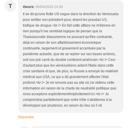
T
theuric
06/04/2020 14:36
Il se dit qu'une flotte US vogue dans la direction du Venezuela
pour arrêter son président pour, disent les pravdas US,
trafique de drogue.<br /> En fait cette affaire ne m'étonne en
rien puisqu'il me semblait logique de penser que la
Thalassocratie étasunienne ne pouvant qu'être contrainte,
déjà en raison de son affaiblissement économique
continuelle, largement et gravement accentuée par la
pandémie actuelle, que de se replier sur ses bases arrières,
soit son pré carré du double continent américain.<br /> Ceci
d'autant plus que les vénézuéliens aident l'Italie dans cette
crise sanitaire et que, de plus, la Russie a envoyé du matériel
médical aux USA, ce qui a dû grandement affecter l'état
profond.<br /> Je ne renvoie pas au site où j'ai obtenu cette
information en raison de la charte de neutralité politique que
nous acceptons explicitement/implicitement ici.<br /> Je
comprendrai parfaitement que notre hôte s’abstienne à la
développer par prudence, en raison du lieu où il vit.
Répondre