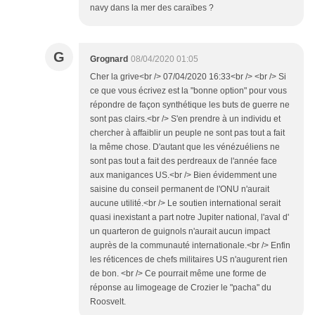
navy dans la mer des caraïbes ?
G
Grognard
08/04/2020 01:05
Cher la grive<br /> 07/04/2020 16:33<br /> <br /> Si
ce que vous écrivez est la "bonne option" pour vous
répondre de façon synthétique les buts de guerre ne
sont pas clairs.<br /> S'en prendre à un individu et
chercher à affaiblir un peuple ne sont pas tout a fait
la même chose. D'autant que les vénézuéliens ne
sont pas tout a fait des perdreaux de l'année face
aux manigances US.<br /> Bien évidemment une
saisine du conseil permanent de l'ONU n'aurait
aucune utilité.<br /> Le soutien international serait
quasi inexistant a part notre Jupiter national, l'aval d'
un quarteron de guignols n'aurait aucun impact
auprès de la communauté internationale.<br /> Enfin
les réticences de chefs militaires US n'augurent rien
de bon. <br /> Ce pourrait même une forme de
réponse au limogeage de Crozier le "pacha" du
Roosvelt.