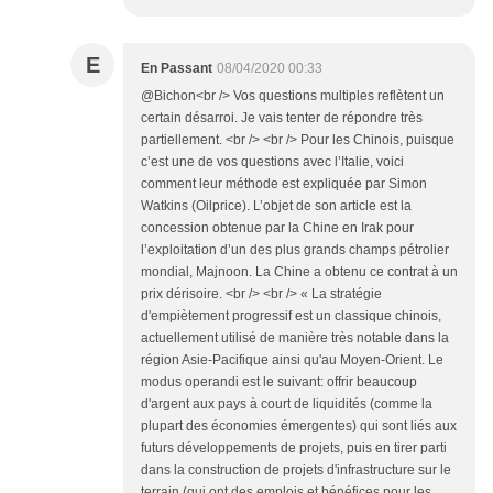
E
En Passant
08/04/2020 00:33
@Bichon<br /> Vos questions multiples reflètent un
certain désarroi. Je vais tenter de répondre très
partiellement. <br /> <br /> Pour les Chinois, puisque
c’est une de vos questions avec l’Italie, voici
comment leur méthode est expliquée par Simon
Watkins (Oilprice). L’objet de son article est la
concession obtenue par la Chine en Irak pour
l’exploitation d’un des plus grands champs pétrolier
mondial, Majnoon. La Chine a obtenu ce contrat à un
prix dérisoire. <br /> <br /> « La stratégie
d'empiètement progressif est un classique chinois,
actuellement utilisé de manière très notable dans la
région Asie-Pacifique ainsi qu'au Moyen-Orient. Le
modus operandi est le suivant: offrir beaucoup
d'argent aux pays à court de liquidités (comme la
plupart des économies émergentes) qui sont liés aux
futurs développements de projets, puis en tirer parti
dans la construction de projets d'infrastructure sur le
terrain (qui ont des emplois et bénéfices pour les