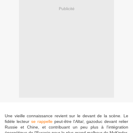
Publicité
Une vieille connaissance revient sur le devant de la scène. Le
fidèle lecteur
se rappelle
peut-être l'
Altaï
, gazoduc devant relier
Russie et Chine, et contribuant un peu plus à l'intégration
énergétique de l'Eurasie pour le plus grand malheur de McKinder,