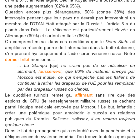
une petite augmentation (62% à 65%).
Question encore plus dérangeante, 50% (contre 38%) des
interrogés pensent que leur pays ne devrait pas intervenir si un
membre de l'OTAN était attaqué par la Russie ! L'article 5 a du
plomb dans l'aile... La réticence est particulièrement élevée en
Allemagne (60%) et surtout en Italie (66%).
On comprend mieux dans ces conditions que le
Deep State
ait
amplifié sa récente guerre de l'information dans la botte italienne,
s'en prenant hystériquement à l'aide coronavirienne russe. Notre
dernier billet
mentionne...
... La Stampa
[qui]
ne craint pas de se ridiculiser en
affirmant,
faussement
, que 80% du matériel envoyé par
Moscou est inutile, ce qui n'empêche pas les Italiens de
continuer à retirer les drapeaux de l'UE pour les remplacer
par des drapeaux russes ou chinois.
Le quotidien turinois remet ça,
affirmant
sans rire que des
espions du GRU (le renseignement militaire russe) se cachent
parmi l'équipe médicale envoyée par Moscou ! Le but, infantile :
créer une polémique pour amoindrir le succès en relations
publiques du Kremlin.
Salissez, salissez, il en restera toujours
quelque chose
...
Dans le flot de propagande qui a redoublé avec la pandémie et la
déliquescence du système impérial, l'on trouve toutefois quelques