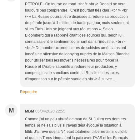
PETROLE : On tourne en rond. <br /> <br /> Donald ne veut
toujours pas comprendre ! C’est pourtant très clair :<br /> <br
/> « La Russie pourrait être disposée à réduire sa production
de pétrole jusqu'à 1 million de barils par jour, mais seulement
si les États-Unis se joignent aux réductions ». Selon
Bloomberg qui a rapporté citant des sources qui, selon lui,
connaissaient le sentiment dominant dans l'industrie. <br />
<br /> De nombreux producteurs de schistes américains ont
lancé une offensive de lobbying auprès de la Maison Blanche
pour utiliser tous les moyens nécessaires pour forcer la
Russie et l'Arabie saoudite à réduire leur production, y
compris plus de sanctions contre la Russie et des taxes
d'importation sur le pétrole saoudien.<br /> à suivre .....
Répondre
M
MBM
06/04/2020 22:55
Comme j'ai un peu abusé de mon de St. Julien ces derniers
temps, je ne sais plus si j'avais déjà évoqué la situation à
Idlib. J'ai rêvé que la N4 était totalement libérée ainsi qu'Idlib
et que les Turcs trinquaient la paix avec l'AAS et les Français