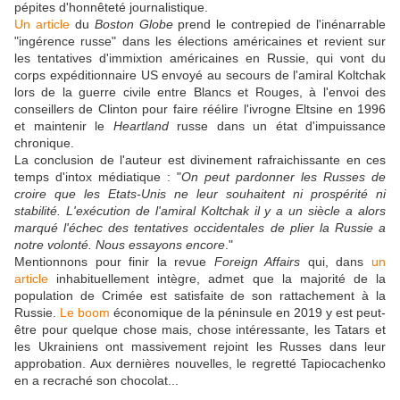
pépites d'honnêteté journalistique.
Un article
du
Boston Globe
prend le contrepied de l'inénarrable
"ingérence russe" dans les élections américaines et revient sur
les tentatives d'immixtion américaines en Russie, qui vont du
corps expéditionnaire US envoyé au secours de l'amiral Koltchak
lors de la guerre civile entre Blancs et Rouges, à l'envoi des
conseillers de Clinton pour faire réélire l'ivrogne Eltsine en 1996
et maintenir le
Heartland
russe dans un état d'impuissance
chronique.
La conclusion de l'auteur est divinement rafraichissante en ces
temps d'intox médiatique : "
On peut pardonner les Russes de
croire que les Etats-Unis ne leur souhaitent ni prospérité ni
stabilité. L'exécution de l'amiral Koltchak il y a un siècle a alors
marqué l'échec des tentatives occidentales de plier la Russie a
notre volonté. Nous essayons encore
."
Mentionnons pour finir la revue
Foreign Affairs
qui, dans
un
article
inhabituellement intègre, admet que la majorité de la
population de Crimée est satisfaite de son rattachement à la
Russie.
Le boom
économique de la péninsule en 2019 y est peut-
être pour quelque chose mais, chose intéressante, les Tatars et
les Ukrainiens ont massivement rejoint les Russes dans leur
approbation. Aux dernières nouvelles, le regretté Tapiocachenko
en a recraché son chocolat...