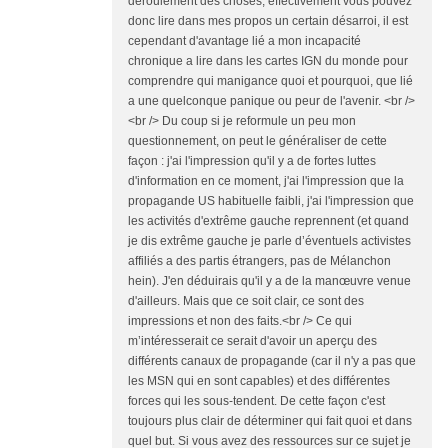
déroulement des choses, effectivement vous pouvez
donc lire dans mes propos un certain désarroi, il est
cependant d'avantage lié a mon incapacité
chronique a lire dans les cartes IGN du monde pour
comprendre qui manigance quoi et pourquoi, que lié
a une quelconque panique ou peur de l'avenir. <br />
<br /> Du coup si je reformule un peu mon
questionnement, on peut le généraliser de cette
façon : j'ai l'impression qu'il y a de fortes luttes
d'information en ce moment, j'ai l'impression que la
propagande US habituelle faibli, j'ai l'impression que
les activités d'extrême gauche reprennent (et quand
je dis extrême gauche je parle d’éventuels activistes
affiliés a des partis étrangers, pas de Mélanchon
hein). J'en déduirais qu'il y a de la manœuvre venue
d'ailleurs. Mais que ce soit clair, ce sont des
impressions et non des faits.<br /> Ce qui
m’intéresserait ce serait d'avoir un aperçu des
différents canaux de propagande (car il n'y a pas que
les MSN qui en sont capables) et des différentes
forces qui les sous-tendent. De cette façon c'est
toujours plus clair de déterminer qui fait quoi et dans
quel but. Si vous avez des ressources sur ce sujet je