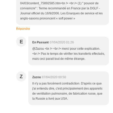
04/03/content_75892585.htm<br /> <br /> (1) " pouvoir de
convaincre" : Terme recommandé en France par la DGLF -
Journal officiel du 16/9/2006. Les Enarques de service et les
anglo-saxons prononcent « soft power »
Répondre
E
En Passant
07/04/2020 01:26
@Zazou <br /> <br /> merci pour cette explication.
<br /> Pas le temps de vérifier les transferts effectués,
mais ceci parait tout de même étrange.
Z
Zazou
07/04/2020 00:50
Il n'y a pas forcément contradiction. D'après ce que
j'ai entendu dire, c'est principalement des appareils
de ventilation pulmonaire, de fabrication russe, que
la Russie a livré aux USA.