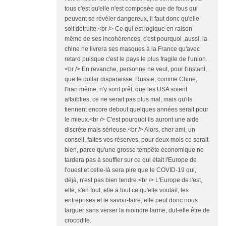
tous c'est qu'elle n'est composée que de fous qui
peuvent se révéler dangereux, il faut donc qu'elle
soit détruite.<br /> Ce qui est logique en raison
même de ses incohérences, c'est pourquoi ,aussi, la
chine ne livrera ses masques à la France qu'avec
retard puisque c'est le pays le plus fragile de l'union.
<br /> En revanche, personne ne veut, pour l'instant,
que le dollar disparaisse, Russie, comme Chine,
l'Iran même, n'y sont prêt, que les USA soient
affaiblies, ce ne serait pas plus mal, mais qu'ils
tiennent encore debout quelques années serait pour
le mieux.<br /> C'est pourquoi ils auront une aide
discrète mais sérieuse.<br /> Alors, cher ami, un
conseil, faites vos réserves, pour deux mois ce serait
bien, parce qu'une grosse tempête économique ne
tardera pas à souffler sur ce qui était l'Europe de
l'ouest et celle-là sera pire que le COVID-19 qui,
déjà, n'est pas bien tendre.<br /> L'Europe de l'est,
elle, s'en fout, elle a tout ce qu'elle voulait, les
entreprises et le savoir-faire, elle peut donc nous
larguer sans verser la moindre larme, dut-elle être de
crocodile.