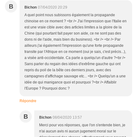
B
Bichon
07/04/2020 20:29
A quel point nous subissons également la propagande
chinoise en ce moment ? <br /> J'ai l'impression que l'Italie en
est une vraie cible avec des articles limites a la gloire de la
Chine (qui pourtant fait payer son aide, ce ne sont pas des
dons ni de l'aide, mais bien du business). <br /> <br /> Par
ailleurs j'ai également l'impression qu'une forte propagande
transite par l'Afrique en ce moment (oui je sais, c'est précis...),
a visée anti-occidentale. Ca parle a quelqu'un d'autre ?<br />
Sans parler du regain des idées d'extrême gauche qui ont
repris du poil de la bête ces derniers jours, avec des
campagnes d'affichage sauvage etc... <br /> Quelqu'un a une
idée de qui manigance quoi et pourquoi ?<br /> Affaiblir
l'Europe ? Pourquoi donc ?
Répondre
B
Bichon
08/04/2020 13:57
Merci pour vos réponses, que l'on s'entende bien, je
n'ai aucun avis ni aucun jugement moral sur le