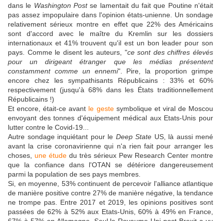
dans le
Washington Post
se lamentait du fait que Poutine n'était
pas assez impopulaire dans l'opinion états-unienne. Un sondage
relativement sérieux montre en effet que 22% des Américains
sont d'accord avec le maître du Kremlin sur les dossiers
internationaux et 41% trouvent qu'il est un bon leader pour son
pays. Comme le disent les auteurs, "
ce sont des chiffres élevés
pour un dirigeant étranger que les médias présentent
constamment comme un ennemi
". Pire, la proportion grimpe
encore chez les sympathisants Républicains : 33% et 60%
respectivement (jusqu'à 68% dans les États traditionnellement
Républicains !)
Et encore, était-ce avant
le geste
symbolique et viral de Moscou
envoyant des tonnes d'équipement médical aux Etats-Unis pour
lutter contre le Covid-19...
Autre sondage inquiétant pour le
Deep State
US, là aussi mené
avant la crise coronavirienne qui n'a rien fait pour arranger les
choses,
une étude
du très sérieux
Pew Research Center
montre
que la confiance dans l'OTAN se détériore dangereusement
parmi la population de ses pays membres.
Si, en moyenne, 53% continuent de percevoir l'alliance atlantique
de manière positive contre 27% de manière négative, la tendance
ne trompe pas. Entre 2017 et 2019, les opinions positives sont
passées de 62% à 52% aux Etats-Unis, 60% à 49% en France,
67% à 57% en Allemagne. Seul le Royaume-Uni post-Brexit a vu