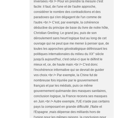
inversées.<br /> Pour en prendre la mesure c'est
facile: il faut, de l'une et de l'autre approche,
considérer le nombre des contradictions et des
paradoxes qui s'en dégagent de l'un comme de
l'autre.<br /> C'est, par exemple, la cohérence
déductive du principe de base du livre de notre hôte,
Christian Greiling: Le grand jeu, puis de son
déroulement sans heurt logique tout au long de cet
ouvrage qui ne peut que me mener à penser que, de
toutes les approches géostratégique définissant les
politiques internationales du milieu du XX° siècle
jusqu'à aujourd'hui, c'est celui-ci que le définit le
mieux et, ce, de haute main.<br /> C'est donc
l'incohérence informative qui se devrait de guider
vos choix.<br /> Par exemple, la Chine fut de
nombreuse fois injuriée par le gouvernement
français et par les médiats, puis ce même
gouvernement quémande des masques sanitaires,
conclusion logique, la France recevra ses masques
en Juin.<br /> Autre exemple, l'UE n'aide pas certains
pays la composant en grande difficulté ,l'Italie et
l'Espagne ,mais dépense des milliards hors de
l'union pour les mêmes raisons, la conclusion pour