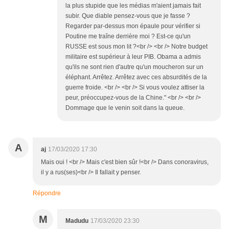
la plus stupide que les médias m'aient jamais fait
subir. Que diable pensez-vous que je fasse ?
Regarder par-dessus mon épaule pour vérifier si
Poutine me traîne derrière moi ? Est-ce qu'un
RUSSE est sous mon lit ?<br /> <br /> Notre budget
militaire est supérieur à leur PIB. Obama a admis
qu'ils ne sont rien d'autre qu'un moucheron sur un
éléphant. Arrêtez. Arrêtez avec ces absurdités de la
guerre froide. <br /> <br /> Si vous voulez attiser la
peur, préoccupez-vous de la Chine." <br /> <br />
Dommage que le venin soit dans la queue.
A
aj
17/03/2020 17:30
Mais oui ! <br /> Mais c'est bien sûr !<br /> Dans conoravirus,
il y a rus(ses)<br /> Il fallait y penser.
Répondre
M
Madudu
17/03/2020 23:30