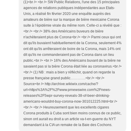
(1)<br /> <br /> SW Public Relations, l'une des 15 principales
agences de relations publiques indépendantes aux Etats-
Unis, a réalisé fin février 2020 une enquête auprès des
amateurs de bière sur la marque de bière mexicaine Corona
suite à l’épidémie virale du même nom. Celle-ci a révélé que :
<br /> <br /> 38% des Américains buveurs de bière
n'achèteraient plus de Corona<br /> <br /> Parmi ceux qui ont
dit qu'ils buvaient habituellement de la Corona, seulement 4%
ont dit qu'ils arrêteraient de boire de la Corona, mais 14% ont
dit qu'ils ne commanderaient pas de Corona dans un lieu
public.<br /> <br /> 16% des Américains buvant de la bière ne
savaient pas si la bière Corona était liée au coronavirus.<br />
<br /> (1) NB : mais a bien y réfléchir, quand on regarde la
presse française grand public………….<br /> <br />
Source<br /> http://archive.wikiwix.com/cache/?
url=https%3A%2F%2Fwww.prnewswire.com%2Fnews-
releases%2F5wpr-survey-reveals-38-of-beer-drinking-
americans-wouldnt-buy-corona-now-301012225.html<br />
<br /> <br /> Heureusement que les excellents cigares
Corona produits à Cuba sont bien moins connus de ce public,
sinon ont aurait eu droit a un article va-t-en-guerre du NYT
demandant à la CIA un remake de la Baie des Cochons.