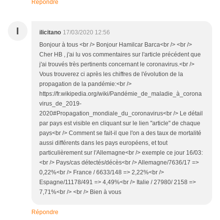
Répondre
I
ilicitano
17/03/2020 12:56
Bonjour à tous <br /> Bonjour Hamilcar Barca<br /> <br />
Cher HB , j'ai lu vos commentaires sur l'article précédent que
j'ai trouvés très pertinents concernant le coronavirus.<br />
Vous trouverez ci après les chiffres de l'évolution de la
propagation de la pandémie:<br />
https://fr.wikipedia.org/wiki/Pandémie_de_maladie_à_corona
virus_de_2019-
2020#Propagation_mondiale_du_coronavirus<br /> Le détail
par pays est visible en cliquant sur le lien "article" de chaque
pays<br /> Comment se fait-il que l'on a des taux de mortalité
aussi différents dans les pays européens, et tout
particulièrement sur l'Allemagne<br /> exemple ce jour 16/03:
<br /> Pays/cas détectés/décès<br /> Allemagne/7636/17 =>
0,22%<br /> France / 6633/148 => 2,22%<br />
Espagne/11178/491 => 4,49%<br /> Italie / 27980/ 2158 =>
7,71%<br /> <br /> Bien à vous
Répondre