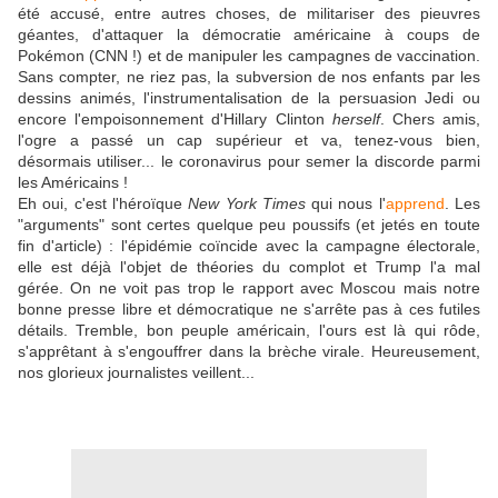
été accusé, entre autres choses, de militariser des pieuvres
géantes, d'attaquer la démocratie américaine à coups de
Pokémon (CNN !) et de manipuler les campagnes de vaccination.
Sans compter, ne riez pas, la subversion de nos enfants par les
dessins animés, l'instrumentalisation de la persuasion Jedi ou
encore l'empoisonnement d'Hillary Clinton
herself
. Chers amis,
l'ogre a passé un cap supérieur et va, tenez-vous bien,
désormais utiliser... le coronavirus pour semer la discorde parmi
les Américains !
Eh oui, c'est l'héroïque
New York Times
qui nous l'
apprend
. Les
"arguments" sont certes quelque peu poussifs (et jetés en toute
fin d'article) : l'épidémie coïncide avec la campagne électorale,
elle est déjà l'objet de théories du complot et Trump l'a mal
gérée. On ne voit pas trop le rapport avec Moscou mais notre
bonne presse libre et démocratique ne s'arrête pas à ces futiles
détails. Tremble, bon peuple américain, l'ours est là qui rôde,
s'apprêtant à s'engouffrer dans la brèche virale. Heureusement,
nos glorieux journalistes veillent...