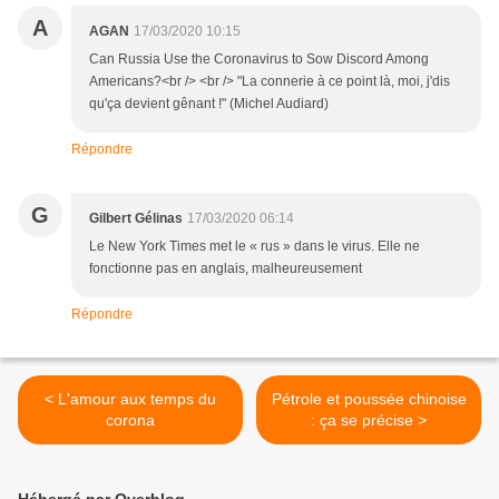
A
AGAN
17/03/2020 10:15
Can Russia Use the Coronavirus to Sow Discord Among
Americans?<br /> <br /> "La connerie à ce point là, moi, j'dis
qu'ça devient gênant !" (Michel Audiard)
Répondre
G
Gilbert Gélinas
17/03/2020 06:14
Le New York Times met le « rus » dans le virus. Elle ne
fonctionne pas en anglais, malheureusement
Répondre
< L'amour aux temps du
Pétrole et poussée chinoise
corona
: ça se précise >