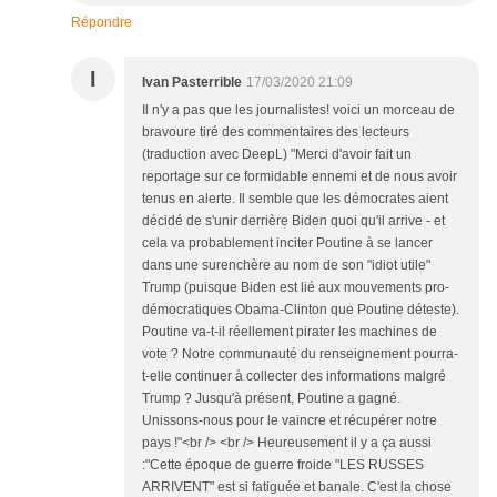
Répondre
I
Ivan Pasterrible
17/03/2020 21:09
Il n'y a pas que les journalistes! voici un morceau de
bravoure tiré des commentaires des lecteurs
(traduction avec DeepL) "Merci d'avoir fait un
reportage sur ce formidable ennemi et de nous avoir
tenus en alerte. Il semble que les démocrates aient
décidé de s'unir derrière Biden quoi qu'il arrive - et
cela va probablement inciter Poutine à se lancer
dans une surenchère au nom de son "idiot utile"
Trump (puisque Biden est lié aux mouvements pro-
démocratiques Obama-Clinton que Poutine déteste).
Poutine va-t-il réellement pirater les machines de
vote ? Notre communauté du renseignement pourra-
t-elle continuer à collecter des informations malgré
Trump ? Jusqu'à présent, Poutine a gagné.
Unissons-nous pour le vaincre et récupérer notre
pays !"<br /> <br /> Heureusement il y a ça aussi
:"Cette époque de guerre froide "LES RUSSES
ARRIVENT" est si fatiguée et banale. C'est la chose