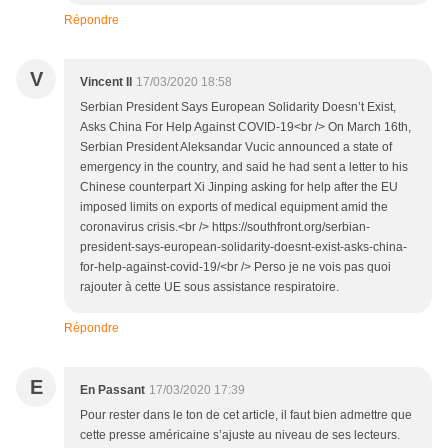
Répondre
V
Vincent II
17/03/2020 18:58
Serbian President Says European Solidarity Doesn’t Exist,
Asks China For Help Against COVID-19<br /> On March 16th,
Serbian President Aleksandar Vucic announced a state of
emergency in the country, and said he had sent a letter to his
Chinese counterpart Xi Jinping asking for help after the EU
imposed limits on exports of medical equipment amid the
coronavirus crisis.<br /> https://southfront.org/serbian-
president-says-european-solidarity-doesnt-exist-asks-china-
for-help-against-covid-19/<br /> Perso je ne vois pas quoi
rajouter à cette UE sous assistance respiratoire.
Répondre
E
En Passant
17/03/2020 17:39
Pour rester dans le ton de cet article, il faut bien admettre que
cette presse américaine s’ajuste au niveau de ses lecteurs.