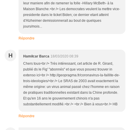
leur maniere afin de ramener la folle -Hillary McBeth- à la
Maison Blanche.<br /> Les democrates veulent la mettre vice-
presidente dans le ticket Biden; ce dernier etant atteint
d'Alzheimer demissionnerait au bout de quelques
jours/mois...
Répondre
H
Hamilcar Barca
18/03/2020 08:39
Chers tous<br /> Très intéressant, cet article de R. Girard,
publié ds le Fig' "abonnés" et que vous pouvez trouver in
extenso ici<br /> http://geopragma.fr/coronavirus-la-faillite-de-
trois-ideologies/<br /> Le SRAS de 2003 avait exactement la
même origine: un virus animal passé chez l'homme en raison
de pratiques traditionnelles existant dans la Chine profonde.
Et qu'en 16 ans le gouvernement chinois n'a pas
substantiellement modifié.<br /> <br /> Bien à vous<br /> HB
Répondre