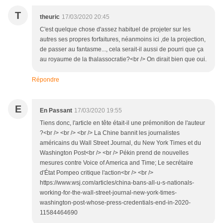
T
theuric
17/03/2020 20:45
C'est quelque chose d'assez habituel de projeter sur les
autres ses propres forfaitures, néanmoins ici ,de la projection,
de passer au fantasme..., cela serait-il aussi de pourri que ça
au royaume de la thalassocratie?<br /> On dirait bien que oui.
Répondre
E
En Passant
17/03/2020 19:55
Tiens donc, l'article en tête était-il une prémonition de l'auteur
?<br /> <br /> <br /> La Chine bannit les journalistes
américains du Wall Street Journal, du New York Times et du
Washington Post<br /> <br /> Pékin prend de nouvelles
mesures contre Voice of America and Time; Le secrétaire
d'État Pompeo critique l'action<br /> <br />
https://www.wsj.com/articles/china-bans-all-u-s-nationals-
working-for-the-wall-street-journal-new-york-times-
washington-post-whose-press-credentials-end-in-2020-
11584464690