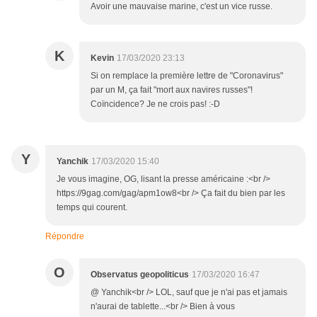
Avoir une mauvaise marine, c'est un vice russe.
K
Kevin
17/03/2020 23:13
Si on remplace la première lettre de "Coronavirus"
par un M, ça fait "mort aux navires russes"!
Coïncidence? Je ne crois pas! :-D
Y
Yanchik
17/03/2020 15:40
Je vous imagine, OG, lisant la presse américaine :<br />
https://9gag.com/gag/apm1ow8<br /> Ça fait du bien par les
temps qui courent.
Répondre
O
Observatus geopoliticus
17/03/2020 16:47
@ Yanchik<br /> LOL, sauf que je n'ai pas et jamais
n'aurai de tablette...<br /> Bien à vous