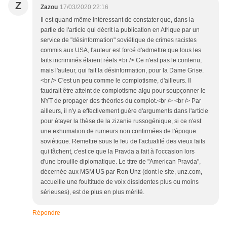
Z
Zazou
17/03/2020 22:16
Il est quand même intéressant de constater que, dans la
partie de l'article qui décrit la publication en Afrique par un
service de "désinformation" soviétique de crimes racistes
commis aux USA, l'auteur est forcé d'admettre que tous les
faits incriminés étaient réels.<br /> Ce n'est pas le contenu,
mais l'auteur, qui fait la désinformation, pour la Dame Grise.
<br /> C'est un peu comme le complotisme, d'ailleurs. Il
faudrait être atteint de complotisme aigu pour soupçonner le
NYT de propager des théories du complot.<br /> <br /> Par
ailleurs, il n'y a effectivement guère d'arguments dans l'article
pour étayer la thèse de la zizanie russogénique, si ce n'est
une exhumation de rumeurs non confirmées de l'époque
soviétique. Remettre sous le feu de l'actualité des vieux faits
qui fâchent, c'est ce que la Pravda a fait à l'occasion lors
d'une brouille diplomatique. Le titre de "American Pravda",
décernée aux MSM US par Ron Unz (dont le site, unz.com,
accueille une foultitude de voix dissidentes plus ou moins
sérieuses), est de plus en plus mérité.
Répondre