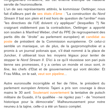
servile de l'euronouillerie.
L'un de ses représentants attitrés, le kommissar Oettinger, nous
fait d'ailleurs part de
ses états d'âme
: "La construction du
Nord
Stream II
bat son plein et il est hors de question de l'arrêter" mais
"les directives de l'UE doivent s'y appliquer" (lesquelles ?) Ne
craignant visiblement pas la contradiction, Oettinger a apporté
son soutien à Manfred Weber, chef du PPE (le regroupement des
partis dits de "droite" au parlement européen) et
candidat au
poste
de président de la Commission européenne. Or celui-ci
semble un maniaque, un de plus, de la gazpromophobie et a
promis à un journal polonais que, s'il était nommé à la place de
Juncker, il utiliserait tous les moyens légaux pour tenter de
stopper le
Nord Stream II
. D'ici à ce qu'il réussisse son pari puis
tienne ses promesses, il y a certes un monde et ceux sont,
in
fine, l
es chefs d'Etat et de gouvernement qui vont décider. Et
Frau Milka, on le sait,
veut son pipeline
...
Autre euronouille incorrigible et fier de l'être, le président du
parlement européen Antonio Tajani a pris son courage à deux
mains le 30 avril.
Soutenant ouvertement
la tentative de putsch
militaire de Guaido, il l'a qualifiée - ne rigolez pas ! - de "moment
historique pour la démocratie". Malheureusement pour notre
neuneu à la tajine, celle-ci a été un fiasco complet.