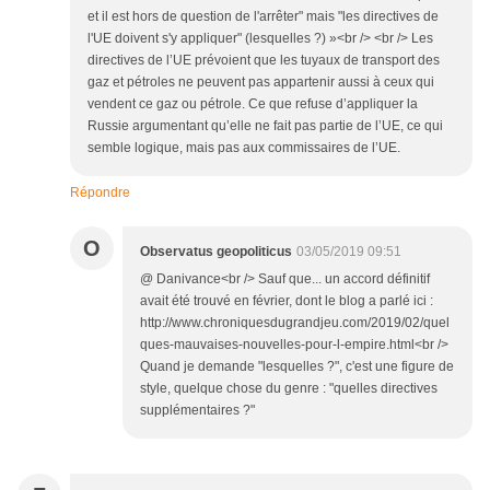
et il est hors de question de l'arrêter" mais "les directives de
l'UE doivent s'y appliquer" (lesquelles ?) »<br /> <br /> Les
directives de l’UE prévoient que les tuyaux de transport des
gaz et pétroles ne peuvent pas appartenir aussi à ceux qui
vendent ce gaz ou pétrole. Ce que refuse d’appliquer la
Russie argumentant qu’elle ne fait pas partie de l’UE, ce qui
semble logique, mais pas aux commissaires de l’UE.
Répondre
O
Observatus geopoliticus
03/05/2019 09:51
@ Danivance<br /> Sauf que... un accord définitif
avait été trouvé en février, dont le blog a parlé ici :
http://www.chroniquesdugrandjeu.com/2019/02/quel
ques-mauvaises-nouvelles-pour-l-empire.html<br />
Quand je demande "lesquelles ?", c'est une figure de
style, quelque chose du genre : "quelles directives
supplémentaires ?"