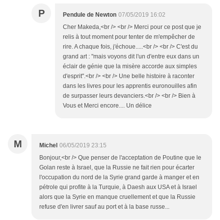
P
Pendule de Newton
07/05/2019 16:02
Cher Makeda,<br /> <br /> Merci pour ce post que je
relis à tout moment pour tenter de m'empêcher de
rire. A chaque fois, j'échoue.....<br /> <br /> C'est du
grand art : "mais voyons dit l'un d'entre eux dans un
éclair de génie que la misère accorde aux simples
d'esprit".<br /> <br /> Une belle histoire à raconter
dans les livres pour les apprentis euronouilles afin
de surpasser leurs devanciers.<br /> <br /> Bien à
Vous et Merci encore.... Un délice
M
Michel
06/05/2019 23:15
Bonjour,<br /> Que penser de l'acceptation de Poutine que le
Golan reste à Israel, que la Russie ne fait rien pour écarter
l'occupation du nord de la Syrie grand garde à manger et en
pétrole qui profite à la Turquie, à Daesh aux USA et à Israel
alors que la Syrie en manque cruellement et que la Russie
refuse d'en livrer sauf au port et à la base russe...