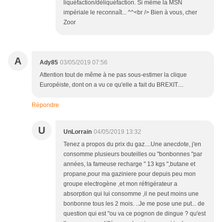
liquéfaction/déliquéfaction. Si même la MSN
impériale le reconnaît... ^^<br /> Bien à vous, cher
Zoor
A
Ady85
03/05/2019 07:56
Attention tout de même à ne pas sous-estimer la clique
Européiste, dont on a vu ce qu'elle a fait du BREXIT....
Répondre
U
UnLorrain
04/05/2019 13:32
Tenez a propos du prix du gaz....Une anecdote, j'en
consomme plusieurs bouteilles ou "bonbonnes "par
années, la fameuse recharge " 13 kgs ",butane et
propane,pour ma gaziniere pour depuis peu mon
groupe electrogène ,et mon réfrigérateur a
absorption qui lui consomme ,il ne peut moins une
bonbonne tous les 2 mois. ..Je me pose une put... de
question qui est "ou va ce pognon de dingue ? qu'est