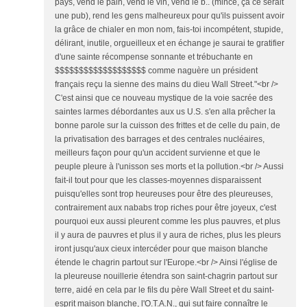
pays, vend le pain, vend le vin, vend le b.. (mince, ça ce serait
une pub), rend les gens malheureux pour qu'ils puissent avoir
la grâce de chialer en mon nom, fais-toi incompétent, stupide,
délirant, inutile, orgueilleux et en échange je saurai te gratifier
d'une sainte récompense sonnante et trébuchante en
$$$$$$$$$$$$$$$$$$$ comme naguère un président
français reçu la sienne des mains du dieu Wall Street."<br />
C'est ainsi que ce nouveau mystique de la voie sacrée des
saintes larmes débordantes aux us U.S. s'en alla prêcher la
bonne parole sur la cuisson des frittes et de celle du pain, de
la privatisation des barrages et des centrales nucléaires,
meilleurs façon pour qu'un accident survienne et que le
peuple pleure à l'unisson ses morts et la pollution.<br /> Aussi
fait-il tout pour que les classes-moyennes disparaissent
puisqu'elles sont trop heureuses pour être des pleureuses,
contrairement aux nababs trop riches pour être joyeux, c'est
pourquoi eux aussi pleurent comme les plus pauvres, et plus
il y aura de pauvres et plus il y aura de riches, plus les pleurs
iront jusqu'aux cieux intercéder pour que maison blanche
étende le chagrin partout sur l'Europe.<br /> Ainsi l'église de
la pleureuse nouillerie étendra son saint-chagrin partout sur
terre, aidé en cela par le fils du père Wall Street et du saint-
esprit maison blanche, l'O.T.A.N., qui sut faire connaître le