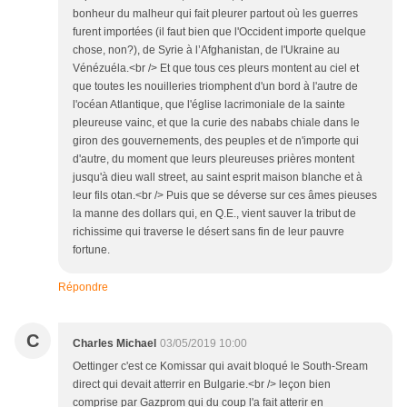
bonheur du malheur qui fait pleurer partout où les guerres
furent importées (il faut bien que l'Occident importe quelque
chose, non?), de Syrie à l’Afghanistan, de l'Ukraine au
Vénézuéla.<br /> Et que tous ces pleurs montent au ciel et
que toutes les nouilleries triomphent d'un bord à l'autre de
l'océan Atlantique, que l'église lacrimoniale de la sainte
pleureuse vainc, et que la curie des nababs chiale dans le
giron des gouvernements, des peuples et de n'importe qui
d'autre, du moment que leurs pleureuses prières montent
jusqu'à dieu wall street, au saint esprit maison blanche et à
leur fils otan.<br /> Puis que se déverse sur ces âmes pieuses
la manne des dollars qui, en Q.E., vient sauver la tribut de
richissime qui traverse le désert sans fin de leur pauvre
fortune.
Répondre
C
Charles Michael
03/05/2019 10:00
Oettinger c'est ce Komissar qui avait bloqué le South-Sream
direct qui devait atterrir en Bulgarie.<br /> leçon bien
comprise par Gazprom qui du coup l'a fait atterir en