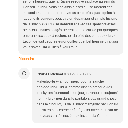
serions heureux que la Russie retrouve sa place au sein du
Conseil ..."<br /> Voila nos amis russes qui se marrent et qui
laissent entendre que retrouver sa place n'est pas l'option à
laquelle ils songent, peut être un départ pur et simple histoire
de laisser NAVALNY se débrouiller avec ses sponsors et les
petits états baltes obligés de renflouer la caisse par quelques
emprunts toxiques à rechercher du côté des banques.<br />
Leçon de tout ceci: les euronouilles quel bel homme dirait qui
vous savez..<br /> Bien à vous tous
Répondre
C
Charles Michael
07/05/2019 17:02
Makeda,<br /> ah oui, merci pour la franche
rigolade<br /> <br /> comme disent (presque) les
trotskystes "euronouille un jour, euronouille toujours"
<br /> <br /> rien dans le pantalon, pas grand chose
dans le ciboulot, ils se laissent martyriser par Donald
qui va en plus chercher à négocier avec Putin sur de
nouveaux traités nucléaires incluant la Chine.