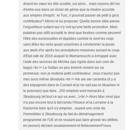
disent en cœur les dits susdits; zut alors... mais voyons dit l'un
d'entre eux dans un éclair de génie que la misère accorde
aux simples d'esprit : le Turc, il pourrait passer de petit à gros
contributeur? Allons le lui proposer. Quelle bonne idée pense
l'orgueilleux sultant qui n'y voit qu'une belle promotion .Mais
patatras pas sitôt accepté le deal que fourbes comme peuvent
l'être des euronouilles et stupides comme le sont les coqs
sans têtes les voila quasi unanimes à condamner la poule
aux œufs d'or après les arrestations massives suivant le coup
d'Etat raté de 2016 auquel le Mamamouchi a échappé avec
l'aide des services de Michka (qui rigole dans son coin de
taiga).<br /> Le Sultan un peu énervé revient sur sa
promesse: non je resterai petit contributeur...vous n'aurez pas
mes sous même dévalués.<br /> Aie aie aie caramba (il y a
des espagnols dans le Conseil et je ne sait pas le lituanien ni
le polonais) que faire...250 emplois sont menacés à
Strasbourg (et tout ce qui va avec...)<br /> Alors Mac rond (qui
n'a pas encore tout à fait rendu l'Alsace et la Lorraine à la
Kaizerine bien qu'il s'y emploie , voyant une crise de
l'immobilier à Strasbourg du fait du déménagement
programmé de l'UE et ne voulant pas faire grossir les défilés
en jaunes) déclare soudainement et fielleusement"nous