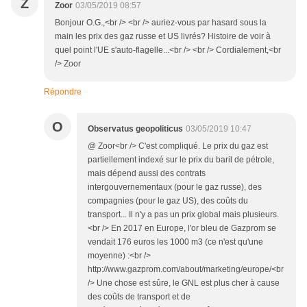
Z
Zoor
03/05/2019 08:57
Bonjour O.G.,<br /> <br /> auriez-vous par hasard sous la
main les prix des gaz russe et US livrés? Histoire de voir à
quel point l'UE s'auto-flagelle...<br /> <br /> Cordialement,<br
/> Zoor
Répondre
O
Observatus geopoliticus
03/05/2019 10:47
@ Zoor<br /> C'est compliqué. Le prix du gaz est
partiellement indexé sur le prix du baril de pétrole,
mais dépend aussi des contrats
intergouvernementaux (pour le gaz russe), des
compagnies (pour le gaz US), des coûts du
transport... Il n'y a pas un prix global mais plusieurs.
<br /> En 2017 en Europe, l'or bleu de Gazprom se
vendait 176 euros les 1000 m3 (ce n'est qu'une
moyenne) :<br />
http://www.gazprom.com/about/marketing/europe/<br
/> Une chose est sûre, le GNL est plus cher à cause
des coûts de transport et de