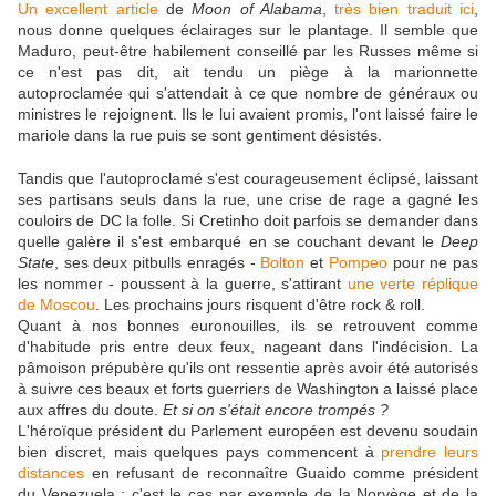
Un excellent article
de
Moon of Alabama
,
très bien traduit ici
,
nous donne quelques éclairages sur le plantage. Il semble que
Maduro, peut-être habilement conseillé par les Russes même si
ce n'est pas dit, ait tendu un piège à la marionnette
autoproclamée qui s'attendait à ce que nombre de généraux ou
ministres le rejoignent. Ils le lui avaient promis, l'ont laissé faire le
mariole dans la rue puis se sont gentiment désistés.
Tandis que l'autoproclamé s'est courageusement éclipsé, laissant
ses partisans seuls dans la rue, une crise de rage a gagné les
couloirs de DC la folle. Si Cretinho doit parfois se demander dans
quelle galère il s'est embarqué en se couchant devant le
Deep
State
, ses deux pitbulls enragés -
Bolton
et
Pompeo
pour ne pas
les nommer - poussent à la guerre, s'attirant
une verte réplique
de Moscou
. Les prochains jours risquent d'être rock & roll.
Quant à nos bonnes euronouilles, ils se retrouvent comme
d'habitude pris entre deux feux, nageant dans l'indécision. La
pâmoison prépubère qu'ils ont ressentie après avoir été autorisés
à suivre ces beaux et forts guerriers de Washington a laissé place
aux affres du doute.
Et si on s'était encore trompés ?
L'héroïque président du Parlement européen est devenu soudain
bien discret, mais quelques pays commencent à
prendre leurs
distances
en refusant de reconnaître Guaido comme président
du Venezuela : c'est le cas par exemple de la Norvège et de la