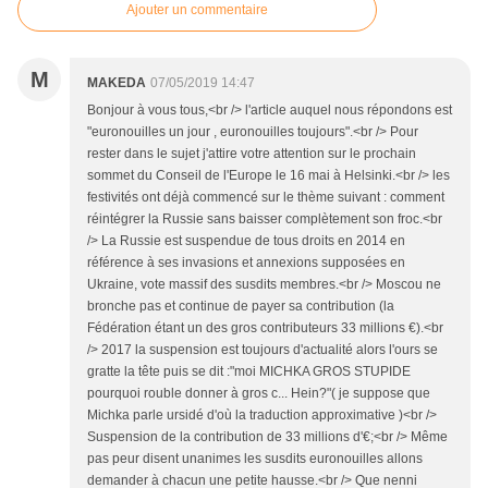
Ajouter un commentaire
M
MAKEDA
07/05/2019 14:47
Bonjour à vous tous,<br /> l'article auquel nous répondons est
"euronouilles un jour , euronouilles toujours".<br /> Pour
rester dans le sujet j'attire votre attention sur le prochain
sommet du Conseil de l'Europe le 16 mai à Helsinki.<br /> les
festivités ont déjà commencé sur le thème suivant : comment
réintégrer la Russie sans baisser complètement son froc.<br
/> La Russie est suspendue de tous droits en 2014 en
référence à ses invasions et annexions supposées en
Ukraine, vote massif des susdits membres.<br /> Moscou ne
bronche pas et continue de payer sa contribution (la
Fédération étant un des gros contributeurs 33 millions €).<br
/> 2017 la suspension est toujours d'actualité alors l'ours se
gratte la tête puis se dit :"moi MICHKA GROS STUPIDE
pourquoi rouble donner à gros c... Hein?"( je suppose que
Michka parle ursidé d'où la traduction approximative )<br />
Suspension de la contribution de 33 millions d'€;<br /> Même
pas peur disent unanimes les susdits euronouilles allons
demander à chacun une petite hausse.<br /> Que nenni