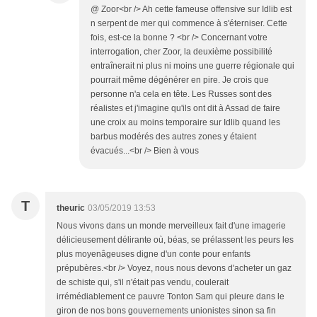
@ Zoor<br /> Ah cette fameuse offensive sur Idlib est
n serpent de mer qui commence à s'éterniser. Cette
fois, est-ce la bonne ? <br /> Concernant votre
interrogation, cher Zoor, la deuxième possibilité
entraînerait ni plus ni moins une guerre régionale qui
pourrait même dégénérer en pire. Je crois que
personne n'a cela en tête. Les Russes sont des
réalistes et j'imagine qu'ils ont dit à Assad de faire
une croix au moins temporaire sur Idlib quand les
barbus modérés des autres zones y étaient
évacués...<br /> Bien à vous
T
theuric
03/05/2019 13:53
Nous vivons dans un monde merveilleux fait d'une imagerie
délicieusement délirante où, béas, se prélassent les peurs les
plus moyenâgeuses digne d'un conte pour enfants
prépubères.<br /> Voyez, nous nous devons d'acheter un gaz
de schiste qui, s'il n'était pas vendu, coulerait
irrémédiablement ce pauvre Tonton Sam qui pleure dans le
giron de nos bons gouvernements unionistes sinon sa fin