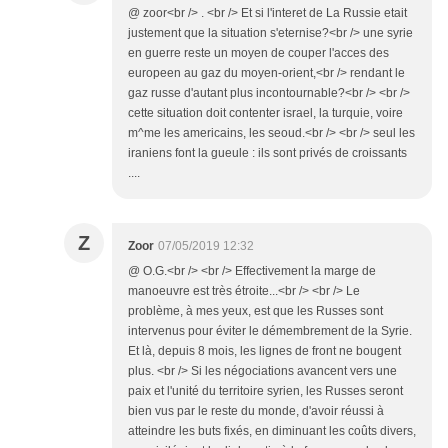
@ zoor<br /> . <br /> Et si l'interet de La Russie etait
justement que la situation s'eternise?<br /> une syrie
en guerre reste un moyen de couper l'acces des
europeen au gaz du moyen-orient,<br /> rendant le
gaz russe d'autant plus incontournable?<br /> <br />
cette situation doit contenter israel, la turquie, voire
m^me les americains, les seoud.<br /> <br /> seul les
iraniens font la gueule : ils sont privés de croissants
....
Z
Zoor
07/05/2019 12:32
@ O.G.<br /> <br /> Effectivement la marge de
manoeuvre est très étroite...<br /> <br /> Le
problème, à mes yeux, est que les Russes sont
intervenus pour éviter le démembrement de la Syrie.
Et là, depuis 8 mois, les lignes de front ne bougent
plus. <br /> Si les négociations avancent vers une
paix et l'unité du territoire syrien, les Russes seront
bien vus par le reste du monde, d'avoir réussi à
atteindre les buts fixés, en diminuant les coûts divers,