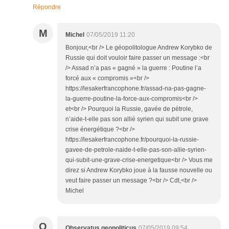
Répondre
M
Michel
07/05/2019 11:20
Bonjour,<br /> Le géopolitologue Andrew Korybko de
Russie qui doit vouloir faire passer un message :<br
/> Assad n’a pas « gagné » la guerre : Poutine l’a
forcé aux « compromis »<br />
https://lesakerfrancophone.fr/assad-na-pas-gagne-
la-guerre-poutine-la-force-aux-compromis<br />
et<br /> Pourquoi la Russie, gavée de pétrole,
n’aide-t-elle pas son allié syrien qui subit une grave
crise énergétique ?<br />
https://lesakerfrancophone.fr/pourquoi-la-russie-
gavee-de-petrole-naide-t-elle-pas-son-allie-syrien-
qui-subit-une-grave-crise-energetique<br /> Vous me
direz si Andrew Korybko joue à la fausse nouvelle ou
veut faire passer un message ?<br /> Cdt,<br />
Michel
O
Observatus geopoliticus
07/05/2019 09:54