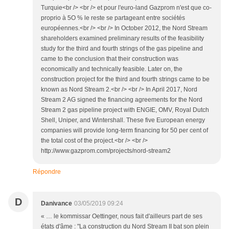
Turquie<br /> <br /> et pour l'euro-land Gazprom n'est que co-
proprio à 5O % le reste se partageant entre sociétés
européennes.<br /> <br /> In October 2012, the Nord Stream
shareholders examined preliminary results of the feasibility
study for the third and fourth strings of the gas pipeline and
came to the conclusion that their construction was
economically and technically feasible. Later on, the
construction project for the third and fourth strings came to be
known as Nord Stream 2.<br /> <br /> In April 2017, Nord
Stream 2 AG signed the financing agreements for the Nord
Stream 2 gas pipeline project with ENGIE, OMV, Royal Dutch
Shell, Uniper, and Wintershall. These five European energy
companies will provide long-term financing for 50 per cent of
the total cost of the project.<br /> <br />
http://www.gazprom.com/projects/nord-stream2
Répondre
D
Danivance
03/05/2019 09:24
« … le kommissar Oettinger, nous fait d'ailleurs part de ses
états d'âme : "La construction du Nord Stream II bat son plein