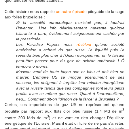
quoi amuser les Gilets Jaunes...
Cette histoire nous rappelle
un autre épisode
pitoyable de la cage
aux folles bruxelloise :
Si la vassalité eurocratique n'existait pas, il faudrait
l'inventer... Une info délicieusement navrante quoique
hilarante a paru, évidemment soigneusement cachée par
la presstituée.
Les Paradise Papers nous
révèlent
qu'une société
américaine a acheté du gaz russe, l'a liquéfié puis l'a
revendu bien plus cher à l'Union européenne, en le faisant
peut-être passer pour du gaz de schiste américain ! Ô
tempora ô mores.
Moscou vend de toute façon son or bleu et doit bien se
marrer. L'empire US se moque éperdument de ses
vassaux, les obligeant à torpiller leur relation énergétique
avec la Russie tandis que ses compagnies font leurs petits
profits avec ce même gaz russe. Quant à l'euronouillerie,
heu... Comment dit-on "dindon de la farce" à Bruxelles ?
Certes, ces importations de gaz US ne représentent qu'une
3
broutille par rapport aux flots d'or bleu russe (1,4 Md de m
3
contre 200 Mds de m
) et ne vont en rien changer l'équilibre
énergétique de l'Eurasie. Mais il était difficile de ne pas s'arrêter,
mi-goguenard mi-atterré, sur cet énième exemple de niaiserie