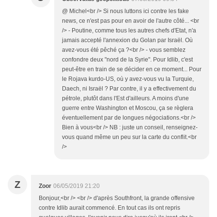
@ Michel<br /> Si nous luttons ici contre les fake
news, ce n'est pas pour en avoir de l'autre côté... <br
/> - Poutine, comme tous les autres chefs d'Etat, n'a
jamais accepté l'annexion du Golan par Israël. Où
avez-vous été pêché ça ?<br /> - vous semblez
confondre deux "nord de la Syrie". Pour Idlib, c'est
peut-être en train de se décider en ce moment... Pour
le Rojava kurdo-US, où y avez-vous vu la Turquie,
Daech, ni Israël ? Par contre, il y a effectivement du
pétrole, plutôt dans l'Est d'ailleurs. A moins d'une
guerre entre Washington et Moscou, ça se règlera
éventuellement par de longues négociations.<br />
Bien à vous<br /> NB : juste un conseil, renseignez-
vous quand même un peu sur la carte du conflit.<br
/>
Z
Zoor
06/05/2019 21:20
Bonjour,<br /> <br /> d'après Southfront, la grande offensive
contre Idlib aurait commencé. En tout cas ils ont repris