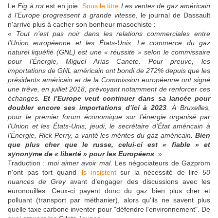
Le
Fig à rot
est en joie.
Sous le titre
Les ventes de gaz américain
à l'Europe progressent à grande vitesse
, le journal de Dassault
n'arrive plus à cacher son bonheur masochiste :
«
Tout n’est pas noir dans les relations commerciales entre
l’Union européenne et les États-Unis. Le commerce du gaz
naturel liquéfié (GNL) est une « réussite » selon le commissaire
pour l’Énergie, Miguel Arias Canete. Pour preuve, les
importations de GNL américain ont bondi de 272% depuis que les
présidents américain et de la Commission européenne ont signé
une trêve, en juillet 2018, prévoyant notamment de renforcer ces
échanges.
Et l’Europe veut continuer dans sa lancée pour
doubler encore ses importations d’ici à 2023
. À Bruxelles,
pour le premier forum économique sur l’énergie organisé par
l’Union et les États-Unis, jeudi, le secrétaire d’État américain à
l’Énergie, Rick Perry, a vanté les mérites du gaz américain.
Bien
que plus cher que le russe, celui-ci est « fiable » et
synonyme de « liberté » pour les Européens
.
»
Traduction :
moi aimer avoir mal
. Les négociateurs de Gazprom
n'ont pas tort quand
ils insistent
sur la nécessité de lire
50
nuances de Grey
avant d’engager des discussions avec les
euronouilles. Ceux-ci payent donc du gaz bien plus cher et
polluant (transport par méthanier), alors qu'ils ne savent plus
quelle taxe carbone inventer pour "défendre l'environnement". De