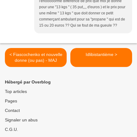
l'enooooorme différence de prix que moi je donne
pour une "13 kgs " ( 35 put,,,, d'euros ) et le prix pour
une même " 13 kgs " que doit donner ce petit
commerçant ambulant pour sa "propane " qui est de
15 ou 20 euros ?? Qui se fout de ma gueule ??
< Fiascochenko et nouvelle
Idlibistantième >
donne (ou pas) - MAJ
Hébergé par Overblog
Top articles
Pages
Contact
Signaler un abus
C.G.U.