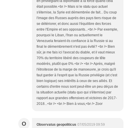
en privilégiant la diplomatie à la force quand cela
était possible.<br /> Mais si le statu quo actuel
s'éternise, la Syrie est démembrée de fait... Du coup
l'image des Russes auprès des pays tiers risque de
se détériorer, et donc aussi l'équilibre des forces
entre l'Empire et ses opposants...<br /> Par exemple,
pourquoi le Liban, l'Iran ou actuellement le
Venezuela feraient-ils confiance à la Russie si au
final le démembrement n'est pas évité? <br /> Bien
sûr, je me fais ici l'avocat du diable, et il vaut mieux
70% du territoire libéré des coupeurs de tête
modérés, plutôt que 0%.<br /> <br /> Après, malgré
l'étroitesse de la marge de manoeuvre, je crois qu'il
faut garder à l'esprit que la Russie privilégie (et c'est
bien logique) ses intérêts à ceux de ses alliés. Et
certains d'entre nous sont peut-être un peu déçus de
la situation actuelle (statu quo qui s'éternise) par
rapport aux grandes offensives et victoires de 2017-
2018...<br /> <br /> Bien à vous,<br /> Zoor
O
Observatus geopoliticus
07/05/2019 09:59