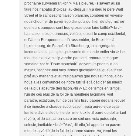
prochaine surviendrait.<br /> Mais pleurer, ils savent aussi
faire nos nababs d'ici-bas, au-dessus il y a dieu le père Wall
Street et le saint esprit maison blanche, combien en voyons-
nous chouiner de payer trop d'impôts ou, hier, de pleurnicher
que leurs banques sont trop grosse pour faire faillite?<br />
La maison des pleureuses, voilà ce qu'est le camp occidental,
et l'Union-Européenne a dû rassembler, de Bruxelles à
Luxembourg, de Francfort à Strasbourg, la congrégation
lacrimoniale la plus plus puissante du monde entier.<br /> Les
mouchoirs doivent s'y vendre par semi-remorque chaque
semaine.<br /> "Doux mouchoir", doivent-ils prier tout les
matins, "donnez-moi mes larmes quotidiennes, que je fasse
pitié aux manants et autres pauvres que nous ruinons, aide-
nous a les convaincre de notre futilité et à décider au mieux
de la plus absurde des façon.<br /> Et, de temps en temps,
l'un de ces élus de la foi de la nouillerie lacrimale, voit
paraître, extatique, l'un de ces fins tissu papier dedans lequel
il se mouche à chaque supplication, tissu auréolé de cette
lumière divine d'où brille de mille feux le S barré du dollar tant
révéré, et de ce tachon sacré en sort une voix puissante,
céleste, ineffable:<br /> "Vas", dit-elle,"et apporte au pauvre
monde la vérité de la foi de la larme sacrée, va, vend les