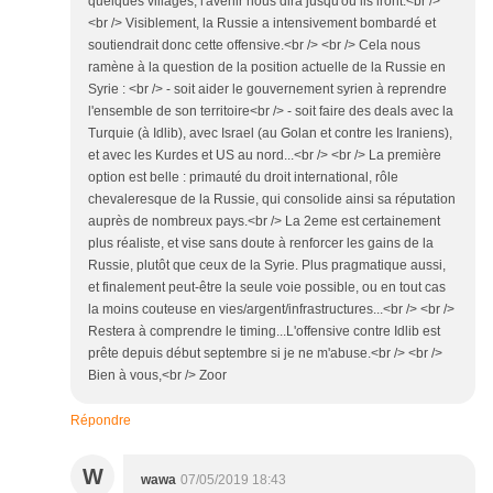
quelques villages, l'avenir nous dira jusqu'où ils iront.<br />
<br /> Visiblement, la Russie a intensivement bombardé et
soutiendrait donc cette offensive.<br /> <br /> Cela nous
ramène à la question de la position actuelle de la Russie en
Syrie : <br /> - soit aider le gouvernement syrien à reprendre
l'ensemble de son territoire<br /> - soit faire des deals avec la
Turquie (à Idlib), avec Israel (au Golan et contre les Iraniens),
et avec les Kurdes et US au nord...<br /> <br /> La première
option est belle : primauté du droit international, rôle
chevaleresque de la Russie, qui consolide ainsi sa réputation
auprès de nombreux pays.<br /> La 2eme est certainement
plus réaliste, et vise sans doute à renforcer les gains de la
Russie, plutôt que ceux de la Syrie. Plus pragmatique aussi,
et finalement peut-être la seule voie possible, ou en tout cas
la moins couteuse en vies/argent/infrastructures...<br /> <br />
Restera à comprendre le timing...L'offensive contre Idlib est
prête depuis début septembre si je ne m'abuse.<br /> <br />
Bien à vous,<br /> Zoor
Répondre
W
wawa
07/05/2019 18:43