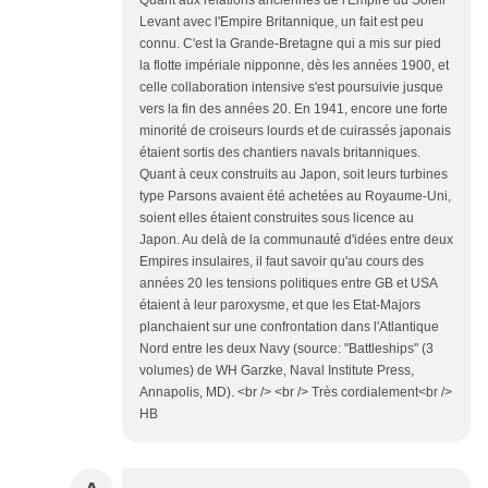
Quant aux relations anciennes de l'Empire du Soleil
Levant avec l'Empire Britannique, un fait est peu
connu. C'est la Grande-Bretagne qui a mis sur pied
la flotte impériale nipponne, dès les années 1900, et
celle collaboration intensive s'est poursuivie jusque
vers la fin des années 20. En 1941, encore une forte
minorité de croiseurs lourds et de cuirassés japonais
étaient sortis des chantiers navals britanniques.
Quant à ceux construits au Japon, soit leurs turbines
type Parsons avaient été achetées au Royaume-Uni,
soient elles étaient construites sous licence au
Japon. Au delà de la communauté d'idées entre deux
Empires insulaires, il faut savoir qu'au cours des
années 20 les tensions politiques entre GB et USA
étaient à leur paroxysme, et que les Etat-Majors
planchaient sur une confrontation dans l'Atlantique
Nord entre les deux Navy (source: "Battleships" (3
volumes) de WH Garzke, Naval Institute Press,
Annapolis, MD). <br /> <br /> Très cordialement<br />
HB