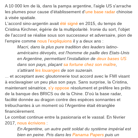
A 10 000 km de là, dans la pampa argentine, l'aigle US s'arrache
les plumes pour cause d'établissement d'
une base radar
chinoise
à visée spatiale.
L'accord sino-argentin avait
été signé
en 2015, du temps de
Cristina Kirchner, égérie de la multipolarité. Ironie du sort, l'objet
de l'accord se réalise sous son successeur et adversaire, pion de
l'empire comme
nous l'expliquions
il y a deux ans :
Macri, dans la plus pure tradition des leaders latino-
américains dévoyés, est l'homme de paille des Etats-Unis
en Argentine, permettant l'installation de
deux bases US
dans son pays, plaçant
sa fortune chez son maître
,
s'attirant
les louanges
de son suzerain.
... et acceptant avec gloutonnerie tout accord avec le FMI visant
à esclavagiser un peu plus son pays. Sans surprise, la Cristina,
maintenant sénatrice,
s'y oppose
résolument et préfère les prêts
de la banque des BRICS ou de la Chine. D'où la base radar,
facilité donnée au dragon contre des espèces sonnantes et
trébuchantes à un moment où l'Argentine était étranglée
financièrement.
Le combat continue entre la pasionaria et le vassal. En février
2017,
nous écrivions
:
En Argentine, un autre petit soldat du système impérial est
bien en peine. Pris dans les
Panama Papers
puis un