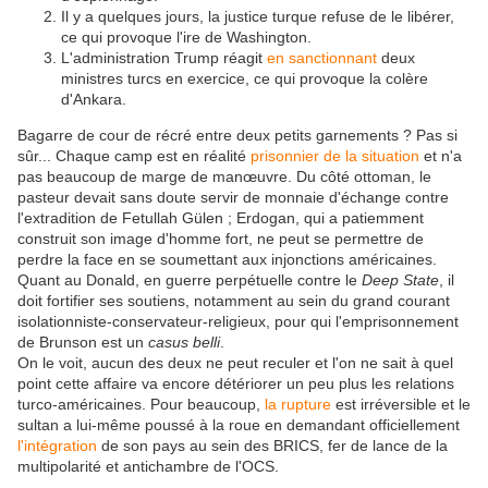
Il y a quelques jours, la justice turque refuse de le libérer,
ce qui provoque l'ire de Washington.
L'administration Trump réagit
en sanctionnant
deux
ministres turcs en exercice, ce qui provoque la colère
d'Ankara.
Bagarre de cour de récré entre deux petits garnements ? Pas si
sûr... Chaque camp est en réalité
prisonnier de la situation
et n'a
pas beaucoup de marge de manœuvre. Du côté ottoman, le
pasteur devait sans doute servir de monnaie d'échange contre
l'extradition de Fetullah Gülen ; Erdogan, qui a patiemment
construit son image d'homme fort, ne peut se permettre de
perdre la face en se soumettant aux injonctions américaines.
Quant au Donald, en guerre perpétuelle contre le
Deep State
, il
doit fortifier ses soutiens, notamment au sein du grand courant
isolationniste-conservateur-religieux, pour qui l'emprisonnement
de Brunson est un
casus belli
.
On le voit, aucun des deux ne peut reculer et l'on ne sait à quel
point cette affaire va encore détériorer un peu plus les relations
turco-américaines. Pour beaucoup,
la rupture
est irréversible et le
sultan a lui-même poussé à la roue en demandant officiellement
l'intégration
de son pays au sein des BRICS, fer de lance de la
multipolarité et antichambre de l'OCS.