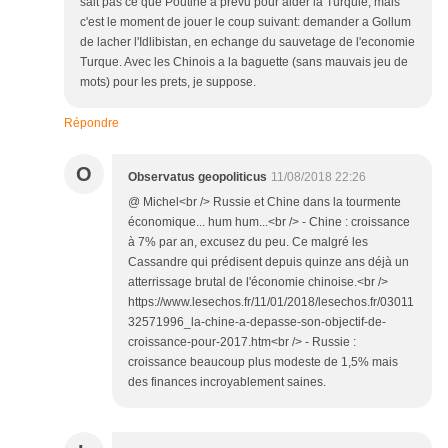
sait pas ce que Poutine a prevu pour aider la Turquie, mais
c'est le moment de jouer le coup suivant: demander a Gollum
de lacher l'Idlibistan, en echange du sauvetage de l'economie
Turque. Avec les Chinois a la baguette (sans mauvais jeu de
mots) pour les prets, je suppose.
Répondre
O
Observatus geopoliticus
11/08/2018 22:26
@ Michel<br /> Russie et Chine dans la tourmente
économique... hum hum...<br /> - Chine : croissance
à 7% par an, excusez du peu. Ce malgré les
Cassandre qui prédisent depuis quinze ans déjà un
atterrissage brutal de l'économie chinoise.<br />
https://www.lesechos.fr/11/01/2018/lesechos.fr/03011
32571996_la-chine-a-depasse-son-objectif-de-
croissance-pour-2017.htm<br /> - Russie :
croissance beaucoup plus modeste de 1,5% mais
des finances incroyablement saines.