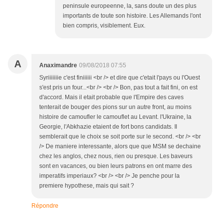
peninsule europeenne, la, sans doute un des plus
importants de toute son histoire. Les Allemands l'ont
bien compris, visiblement. Eux.
A
Anaximandre
09/08/2018 07:55
Syriiiiiiie c'est finiiiiii <br /> et dire que c'etait l'pays ou l'Ouest
s'est pris un four...<br /> <br /> Bon, pas tout a fait fini, on est
d'accord. Mais il etait probable que l'Empire des caves
tenterait de bouger des pions sur un autre front, au moins
histoire de camoufler le camouflet au Levant. l'Ukraine, la
Georgie, l'Abkhazie etaient de fort bons candidats. Il
semblerait que le choix se soit porte sur le second. <br /> <br
/> De maniere interessante, alors que que MSM se dechaine
chez les anglos, chez nous, rien ou presque. Les baveurs
sont en vacances, ou bien leurs patrons en ont marre des
imperatifs imperiaux? <br /> <br /> Je penche pour la
premiere hypothese, mais qui sait ?
Répondre