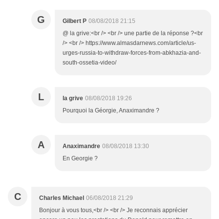
G
Gilbert P
08/08/2018 21:15
@ la grive:<br /> <br /> une partie de la réponse ?<br
/> <br /> https://www.almasdarnews.com/article/us-
urges-russia-to-withdraw-forces-from-abkhazia-and-
south-ossetia-video/
L
la grive
08/08/2018 19:26
Pourquoi la Géorgie, Anaximandre ?
A
Anaximandre
08/08/2018 13:30
En Georgie ?
C
Charles Michael
06/08/2018 21:29
Bonjour à vous tous,<br /> <br /> Je reconnais apprécier