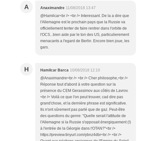
A
Anaximandre
11/08/2018 13:47
@Hamilcar<br /> <br /> Interessant. De la a dire que
l'Allemagne est le prochain pays que la Russie va
officiellement tenter de faire rentrer dans l'orbite de
l'OCS...bien aide par le ton des US, particulierement
menacants a l'egard de Berlin. Encore bien joue, les
gars.
H
Hamilcar Barca
10/08/2018 12:10
@Anaximandre<br /> <br /> Cher philosophe,<br />
Réponse tout d'abord à votre question sur la
présence du CEM Gerassimov aux côtés de Lavrov.
<br /> Voilà ce que l'on peut trouver, cad dire pas
grand'chose, et la dernière phrase est significative.
Ils n'ont sûrement pas parlé que de gaz. Peut-être
des questions du genre: "Quelle serait l'attitude de
l'Allemagne si la Russie s'opposait énergiquement (!)
à l'entrée de la Géorgie dans l'OTAN?"<br />
https://preview.tinyurl.com/ybnz4dbr<br /> <br />