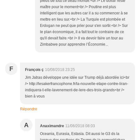
pieds de tout ce beau monde.<br /> Le dollar reste
maître pour le moment<br /> Poutine est plus
intelligent que les autres car il a su commencer à se
mettre en lieu sur.<br /> La Turquie est plombée et
Erdogan ne peut que prier pour s'en sortir.<br /> Sur
le plan économique, il a fait tout le contraire de ce
qu'il devait faire.<br /> Il va devoir faire un tour au
Zimbabwe pour apprendre l’Économie...
F
François ç
10/08/2018 23:25
Jim Jatras développe une idée sur Trump déjà abordée ici<br
/> http://lesakerfrancophone.fr/la-nouvelle-etape-contre-liran-
indiquera-t-elle-lavenement-de-lere-des-trois-grands<br />
bien à vous
Répondre
A
Anaximandre
11/08/2018 08:03
Oceania, Eurasia, Estasia. Dit aussi le G3 ds la