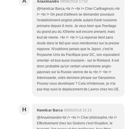
A
Anaximandre
09/08/2018 17:52
@Hamilcar Barca,<br /> <br /> Cher Carthaginois,<br
/> <br /> On peut d'ailleurs se demander pourquoi
l'establishment anglois pilote autant d'anti russisme
primaire depuis 6 mois. Je veux bien que l'heritage
du grand jeu du XIXeme soit encore present, mais
tout de meme. <br /> <br /> La reponse tient sans
doute dans le fait que vous mentionnez sur la presse
nippone. N'oublions jamais que le Japon, c'est le
Royaume Unis du Pacifique pour DC, son equivalent
oriental--et tout aussi insulaire-- sur le Rimland. Il est
donc probable qu'un certain unanimisme anglo-
japonais sur la Russie vienne de la.<br /> <br />
Interessante, votre derniere phrase sur Gerasimov.
Pouvez vous develloper ? Cela m'interesse, je n'ai
pas trop suivi le deplacement de Lavrov chez les UE.
H
Hamilcar Barca
09/08/2018 10:19
@Anaximandre<br /> <br /> Cher philosophe,<br />
Effectivement chez les Godons c'est l'éruption, le