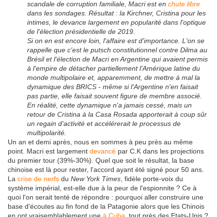
scandale de corruption familiale, Macri est en
chute libre
dans les sondages. Résultat : la Kirchner, Cristina pour les
intimes, le devance largement en popularité dans l'optique
de l'élection présidentielle de 2019.
Si on en est encore loin, l'affaire est d'importance. L'on se
rappelle que c'est le putsch constitutionnel contre Dilma au
Brésil et l'élection de Macri en Argentine qui avaient permis
à l'empire de détacher partiellement l'Amérique latine du
monde multipolaire et, apparemment, de mettre à mal la
dynamique des BRICS - même si l'Argentine n'en faisait
pas partie, elle faisait souvent figure de membre associé.
En réalité, cette dynamique n'a jamais cessé, mais un
retour de Cristina à la Casa Rosada apporterait à coup sûr
un regain d'activité et accélérerait le processus de
multipolarité.
Un an et demi après, nous en sommes à peu près au même
point. Macri est largement
devancé
par C.K dans les projections
du premier tour (39%-30%). Quel que soit le résultat, la base
chinoise est là pour rester, l'accord ayant été signé pour 50 ans.
La
crise de nerfs
du
New York Times
, fidèle porte-voix du
système impérial, est-elle due à la peur de l'espionnite ? Ce à
quoi l'on serait tenté de répondre : pourquoi aller construire une
base d'écoutes au fin fond de la Patagonie alors que les Chinois
en ont vraisemblablement une
à Cuba
, tout près des Etats-Unis ?