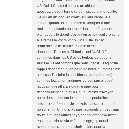
langue des soutiens de Trump ds la nomenklatura
US. Qui definissent comme un objectif
geostrategique a terme ce qui...est deja une realite.
Ce qui en dit long, en creux, sur leur capacite a
influer...quand on commence a s'adapter a une
realite deplaisante en pretendant que c'est notre
plan depuis le debut, c'est qu'on est particulierement
a la ramasse.<br /> <br /> Il y a juste un petit
probleme: cette "realite" est elle meme deja
depassee. Russes et Chinois n'ont AUCUNE
confiance dans les US et les toutous europeens.
Aucune. Ils ont compris que nous (car si il s'agit d'un
rappel desagreable, on parle de nous, du moins c'est
ainsi que l'histoire le considerera probablement)
sommes totalement indignes de confiance, et qu'il
faut batir une alliance gigantesque pour
definitivement nous briser, ou du moins renvoyer
notre domination sur le monde aux poubelles de
l'histoire.<br /> <br /> Je les vois mal s'arreter en si
bon chemin. Chinois, Russes, auxquels on peut sans
doute ajouter d'autres pays, continueront d'oeuvrer
ensemble. <br /> <br /> Au passage, il y aurait
evidemment comme un choix a faire pour la