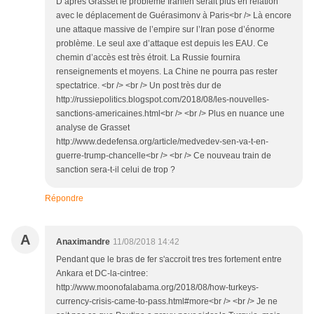
D’après Grasset le problème Iranien serait plus en relation
avec le déplacement de Guérasimonv à Paris<br /> Là encore
une attaque massive de l’empire sur l’Iran pose d’énorme
problème. Le seul axe d’attaque est depuis les EAU. Ce
chemin d’accès est très étroit. La Russie fournira
renseignements et moyens. La Chine ne pourra pas rester
spectatrice. <br /> <br /> Un post très dur de
http://russiepolitics.blogspot.com/2018/08/les-nouvelles-
sanctions-americaines.html<br /> <br /> Plus en nuance une
analyse de Grasset
http://www.dedefensa.org/article/medvedev-sen-va-t-en-
guerre-trump-chancelle<br /> <br /> Ce nouveau train de
sanction sera-t-il celui de trop ?
Répondre
A
Anaximandre
11/08/2018 14:42
Pendant que le bras de fer s'accroit tres tres fortement entre
Ankara et DC-la-cintree:
http://www.moonofalabama.org/2018/08/how-turkeys-
currency-crisis-came-to-pass.html#more<br /> <br /> Je ne