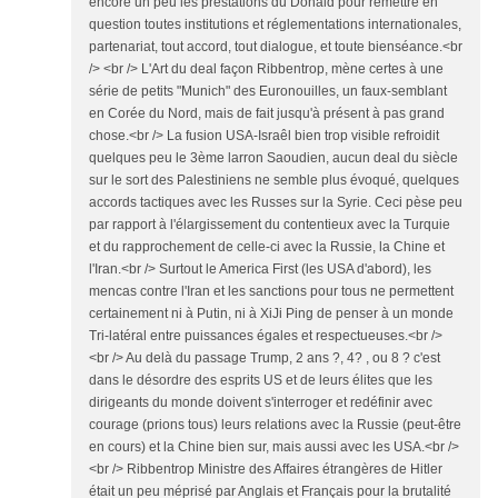
encore un peu les prestations du Donald pour remettre en
question toutes institutions et réglementations internationales,
partenariat, tout accord, tout dialogue, et toute bienséance.<br
/> <br /> L'Art du deal façon Ribbentrop, mène certes à une
série de petits "Munich" des Euronouilles, un faux-semblant
en Corée du Nord, mais de fait jusqu'à présent à pas grand
chose.<br /> La fusion USA-Israêl bien trop visible refroidit
quelques peu le 3ème larron Saoudien, aucun deal du siècle
sur le sort des Palestiniens ne semble plus évoqué, quelques
accords tactiques avec les Russes sur la Syrie. Ceci pèse peu
par rapport à l'élargissement du contentieux avec la Turquie
et du rapprochement de celle-ci avec la Russie, la Chine et
l'Iran.<br /> Surtout le America First (les USA d'abord), les
mencas contre l'Iran et les sanctions pour tous ne permettent
certainement ni à Putin, ni à XiJi Ping de penser à un monde
Tri-latéral entre puissances égales et respectueuses.<br />
<br /> Au delà du passage Trump, 2 ans ?, 4? , ou 8 ? c'est
dans le désordre des esprits US et de leurs élites que les
dirigeants du monde doivent s'interroger et redéfinir avec
courage (prions tous) leurs relations avec la Russie (peut-être
en cours) et la Chine bien sur, mais aussi avec les USA.<br />
<br /> Ribbentrop Ministre des Affaires étrangères de Hitler
était un peu méprisé par Anglais et Français pour la brutalité