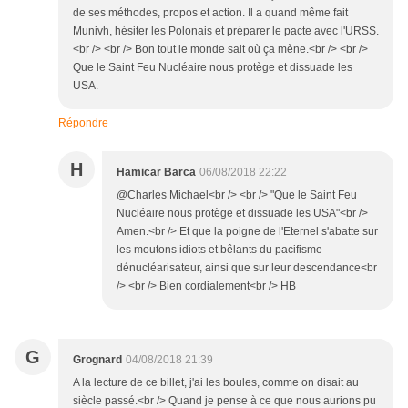
de ses méthodes, propos et action. Il a quand même fait
Munivh, hésiter les Polonais et préparer le pacte avec l'URSS.
<br /> <br /> Bon tout le monde sait où ça mène.<br /> <br />
Que le Saint Feu Nucléaire nous protège et dissuade les
USA.
Répondre
H
Hamicar Barca
06/08/2018 22:22
@Charles Michael<br /> <br /> "Que le Saint Feu
Nucléaire nous protège et dissuade les USA"<br />
Amen.<br /> Et que la poigne de l'Eternel s'abatte sur
les moutons idiots et bêlants du pacifisme
dénucléarisateur, ainsi que sur leur descendance<br
/> <br /> Bien cordialement<br /> HB
G
Grognard
04/08/2018 21:39
A la lecture de ce billet, j'ai les boules, comme on disait au
siècle passé.<br /> Quand je pense à ce que nous aurions pu