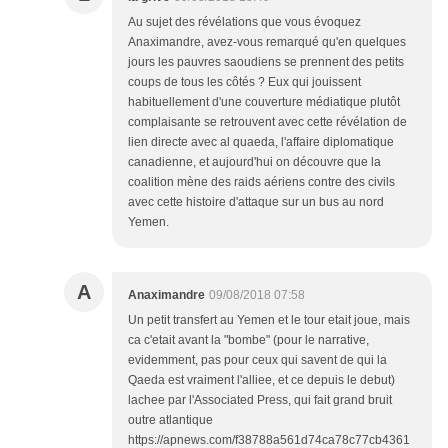
Au sujet des révélations que vous évoquez
Anaximandre, avez-vous remarqué qu'en quelques
jours les pauvres saoudiens se prennent des petits
coups de tous les côtés ? Eux qui jouissent
habituellement d'une couverture médiatique plutôt
complaisante se retrouvent avec cette révélation de
lien directe avec al quaeda, l'affaire diplomatique
canadienne, et aujourd'hui on découvre que la
coalition mène des raids aériens contre des civils
avec cette histoire d'attaque sur un bus au nord
Yemen.
A
Anaximandre
09/08/2018 07:58
Un petit transfert au Yemen et le tour etait joue, mais
ca c'etait avant la "bombe" (pour le narrative,
evidemment, pas pour ceux qui savent de qui la
Qaeda est vraiment l'alliee, et ce depuis le debut)
lachee par l'Associated Press, qui fait grand bruit
outre atlantique
https://apnews.com/f38788a561d74ca78c77cb4361