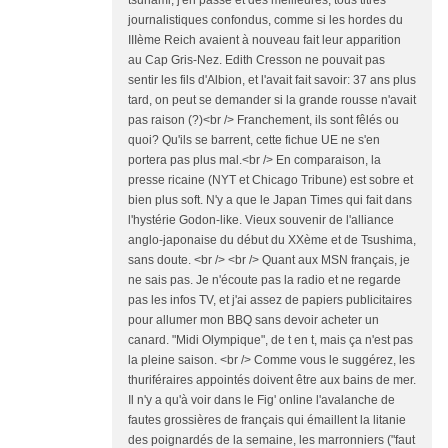
tsunami, j'en passe et des meilleures, tous titres
journalistiques confondus, comme si les hordes du
IIIème Reich avaient à nouveau fait leur apparition
au Cap Gris-Nez. Edith Cresson ne pouvait pas
sentir les fils d'Albion, et l'avait fait savoir: 37 ans plus
tard, on peut se demander si la grande rousse n'avait
pas raison (?)<br /> Franchement, ils sont fêlés ou
quoi? Qu'ils se barrent, cette fichue UE ne s'en
portera pas plus mal.<br /> En comparaison, la
presse ricaine (NYT et Chicago Tribune) est sobre et
bien plus soft. N'y a que le Japan Times qui fait dans
l'hystérie Godon-like. Vieux souvenir de l'alliance
anglo-japonaise du début du XXème et de Tsushima,
sans doute. <br /> <br /> Quant aux MSN français, je
ne sais pas. Je n'écoute pas la radio et ne regarde
pas les infos TV, et j'ai assez de papiers publicitaires
pour allumer mon BBQ sans devoir acheter un
canard. "Midi Olympique", de t en t, mais ça n'est pas
la pleine saison. <br /> Comme vous le suggérez, les
thuriféraires appointés doivent être aux bains de mer.
Il n'y a qu'à voir dans le Fig' online l'avalanche de
fautes grossières de français qui émaillent la litanie
des poignardés de la semaine, les marronniers ("faut