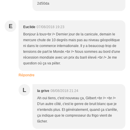
2d50da
E
Euclide
07/08/2018 19:23
Bonjour à tous<br /> Dernier jour de la canicule, demain le
mercure chute de 10 degrés mais pas au niveau géopolitique
ni dans le commerce internationale. Il y a beaucoup trop de
tensions de part le Monde.<br /> Nous sommes au bord d'une
récession mondiale avec un prix du baril élevé.<br /> Je me
question où ça va péter.
Répondre
L
la grive
08/08/2018 21:24
Ah oui tiens, c'est nouveau ça, Gilbert.<br /> <br />
D'un autre côté, c'est le genre de bruit blanc que je
n'entends plus. Et généralement, quand ça s'arrête,
ça indique que le compresseur du frigo vient de
lâcher.