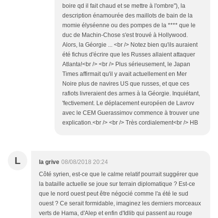
boire qd il fait chaud et se mettre à l'ombre"), la
description énamourée des maillots de bain de la
momie élyséenne ou des pompes de la **** que le
duc de Machin-Chose s'est trouvé à Hollywood.
Alors, la Géorgie ... <br /> Notez bien qu'ils auraient
été fichus d'écrire que les Russes allaient attaquer
Atlanta!<br /> <br /> Plus sérieusement, le Japan
Times affirmait qu'il y avait actuellement en Mer
Noire plus de navires US que russes, et que ces
rafiots livreraient des armes à la Géorgie. Inquiétant,
'fectivement. Le déplacement européen de Lavrov
avec le CEM Guerassimov commence à trouver une
explication.<br /> <br /> Très cordialement<br /> HB
L
la grive
08/08/2018 20:24
Côté syrien, est-ce que le calme relatif pourrait suggérer que
la bataille actuelle se joue sur terrain diplomatique ? Est-ce
que le nord ouest peut être négocié comme l'a été le sud
ouest ? Ce serait formidable, imaginez les derniers morceaux
verts de Hama, d'Alep et enfin d'Idlib qui passent au rouge