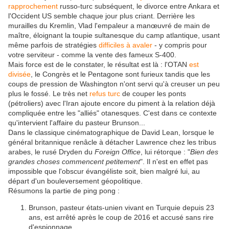
rapprochement
russo-turc subséquent, le divorce entre Ankara et
l'Occident US semble chaque jour plus criant. Derrière les
murailles du Kremlin, Vlad l'empaleur a manœuvré de main de
maître, éloignant la toupie sultanesque du camp atlantique, usant
même parfois de stratégies
difficiles à avaler
- y compris pour
votre serviteur - comme la vente des fameux S-400.
Mais force est de le constater, le résultat est là : l'OTAN
est
divisée
, le Congrès et le Pentagone sont furieux tandis que les
coups de pression de Washington n'ont servi qu'à creuser un peu
plus le fossé. Le très net
refus turc
de couper les ponts
(pétroliers) avec l'Iran ajoute encore du piment à la relation déjà
compliquée entre les "alliés" otanesques. C'est dans ce contexte
qu'intervient l'affaire du pasteur Brunson...
Dans le classique cinématographique de David Lean, lorsque le
général britannique renâcle à détacher Lawrence chez les tribus
arabes, le rusé Dryden du
Foreign Office
, lui rétorque : "
Bien des
grandes choses commencent petitement
". Il n'est en effet pas
impossible que l'obscur évangéliste soit, bien malgré lui, au
départ d'un bouleversement géopolitique.
Résumons la partie de ping pong :
Brunson, pasteur états-unien vivant en Turquie depuis 23
ans, est arrêté après le coup de 2016 et accusé sans rire
d'espionnage.