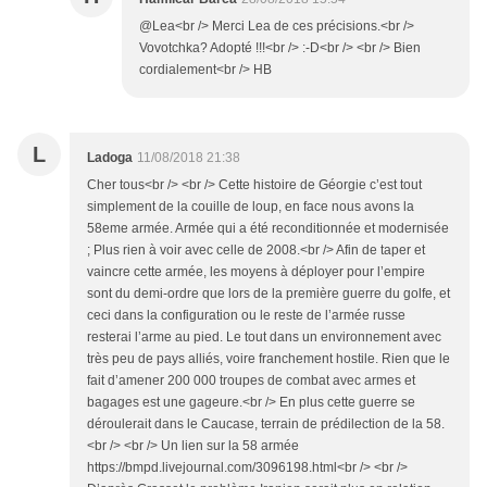
@Lea<br /> Merci Lea de ces précisions.<br />
Vovotchka? Adopté !!!<br /> :-D<br /> <br /> Bien
cordialement<br /> HB
L
Ladoga
11/08/2018 21:38
Cher tous<br /> <br /> Cette histoire de Géorgie c’est tout
simplement de la couille de loup, en face nous avons la
58eme armée. Armée qui a été reconditionnée et modernisée
; Plus rien à voir avec celle de 2008.<br /> Afin de taper et
vaincre cette armée, les moyens à déployer pour l’empire
sont du demi-ordre que lors de la première guerre du golfe, et
ceci dans la configuration ou le reste de l’armée russe
resterai l’arme au pied. Le tout dans un environnement avec
très peu de pays alliés, voire franchement hostile. Rien que le
fait d’amener 200 000 troupes de combat avec armes et
bagages est une gageure.<br /> En plus cette guerre se
déroulerait dans le Caucase, terrain de prédilection de la 58.
<br /> <br /> Un lien sur la 58 armée
https://bmpd.livejournal.com/3096198.html<br /> <br />