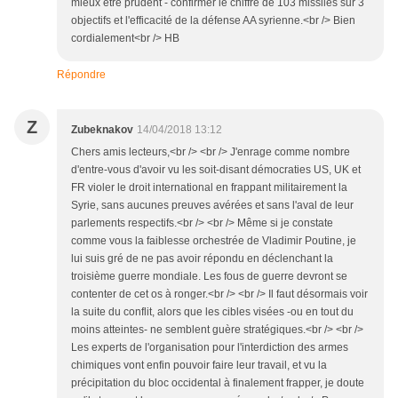
mieux être prudent - confirmer le chiffre de 103 missiles sur 3
objectifs et l'efficacité de la défense AA syrienne.<br /> Bien
cordialement<br /> HB
Répondre
Z
Zubeknakov
14/04/2018 13:12
Chers amis lecteurs,<br /> <br /> J'enrage comme nombre
d'entre-vous d'avoir vu les soit-disant démocraties US, UK et
FR violer le droit international en frappant militairement la
Syrie, sans aucunes preuves avérées et sans l'aval de leur
parlements respectifs.<br /> <br /> Même si je constate
comme vous la faiblesse orchestrée de Vladimir Poutine, je
lui suis gré de ne pas avoir répondu en déclenchant la
troisième guerre mondiale. Les fous de guerre devront se
contenter de cet os à ronger.<br /> <br /> Il faut désormais voir
la suite du conflit, alors que les cibles visées -ou en tout du
moins atteintes- ne semblent guère stratégiques.<br /> <br />
Les experts de l'organisation pour l'interdiction des armes
chimiques vont enfin pouvoir faire leur travail, et vu la
précipitation du bloc occidental à finalement frapper, je doute