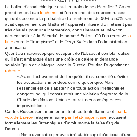
********** MAJ 13.04 **********
Le ballon d'essai chimique est-il en train de se dégonfler ? Ca en
prend en tout cas
le chemin
si l'on en croit des sources russes
qui ont descendu la probabilité d'affrontement de 90% à 50%. On
avait déjà vu hier que Mattis et l'appareil militaire US n'étaient pas
très chauds pour une intervention, contrairement au néo-con
néo-conseiller à la Sécurité, le nommé Bolton. Où l'on retrouve
la
lutte
entre le "trumpisme" et le
Deep State
dans l'administration
américaine...
Quant au micronscopique occupant de l’Élysée, il semble réaliser
qu'il s'est embarqué dans une drôle de galère et demande
soudain "plus de dialogue" avec la Russie. Poutine l'a gentiment
rabroué
:
« Avant l'achèvement de l'enquête, il est conseillé d'éviter
les accusations infondées contre quiconque. Mais
l'essentiel est de s'abstenir de toute action irréfléchie et
dangereuse, qui constituerait une violation flagrante de la
Charte des Nations Unies et aurait des conséquences
imprévisibles. »
Car les Russes sont maintenant tout feu toute flamme et,
par la
voix de Lavrov
relayée ensuite
par l'état-major russe
, accusent
formellement les Britanniques d'avoir monté la
false flag
de
Douma :
« Nous avons des preuves irréfutables qu'il s'agissait d'une