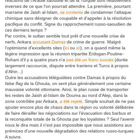
réactions de l'Arabie saoudite et de la Turquie sont relativement
inverses de ce que l'on pourrait attendre. La première, pourtant
marraine de Jaish al-Islam,
se contente
de condamner l'attaque
chimique sans désigner de coupable et d'appeler à la résolution
pacifique du conflit. Signe du rapprochement russo-saoudien de
ces derniers temps ?
Par contre, le sultan semble tout prêt d'une nouvelle crise de
nerfs, Ankara
accusant Damas
de crime de guerre. Malgré
l'optimisme d'excellents sites (
ici
ou
ici
), on a quand même la
légère impression que la réunion tripartite Erdogan-Poutine-
Rohani d'il y a quatre jours n'a
pas été un franc succès
(durée
largement raccourcie, dispute entre Iraniens et Turcs à propos
d'Afrin...)
Outre les accusations téléguidées contre Damas à propos du
false flag
de la Ghouta, on sent plus généralement une certaine
mauvaise volonté ottomane. Ainsi, le plan russe de transporter
les restes de Jaish al-Islam de Douma au nord d'Alep, dans la
zone contrôlée par Ankara,
a été rejeté
. Simple souhait de ne pas
ajouter encore plus de chaos dans la région ou volonté délibérée
de faire dérailler les négociations sur l'évacuation des barbus et
la reconquête totale de la Ghouta par les loyalistes ? Seul l'avenir
nous le dira mais il n'est pas impossible que nous assistions aux
prémices d'une nouvelle dégradation des relations russo-turques.
A suivre.