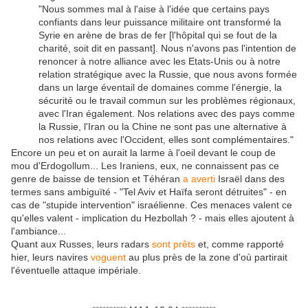
"Nous sommes mal à l'aise à l'idée que certains pays
confiants dans leur puissance militaire ont transformé la
Syrie en arène de bras de fer [l'hôpital qui se fout de la
charité, soit dit en passant]. Nous n'avons pas l'intention de
renoncer à notre alliance avec les Etats-Unis ou à notre
relation stratégique avec la Russie, que nous avons formée
dans un large éventail de domaines comme l'énergie, la
sécurité ou le travail commun sur les problèmes régionaux,
avec l'Iran également. Nos relations avec des pays comme
la Russie, l'Iran ou la Chine ne sont pas une alternative à
nos relations avec l'Occident, elles sont complémentaires."
Encore un peu et on aurait la larme à l'oeil devant le coup de
mou d'Erdogollum... Les Iraniens, eux, ne connaissent pas ce
genre de baisse de tension et Téhéran
a averti
Israël dans des
termes sans ambiguïté - "Tel Aviv et Haïfa seront détruites" - en
cas de "stupide intervention" israélienne. Ces menaces valent ce
qu'elles valent - implication du Hezbollah ? - mais elles ajoutent à
l'ambiance...
Quant aux Russes, leurs radars
sont prêts
et, comme rapporté
hier, leurs navires
voguent
au plus près de la zone d'où partirait
l'éventuelle attaque impériale.