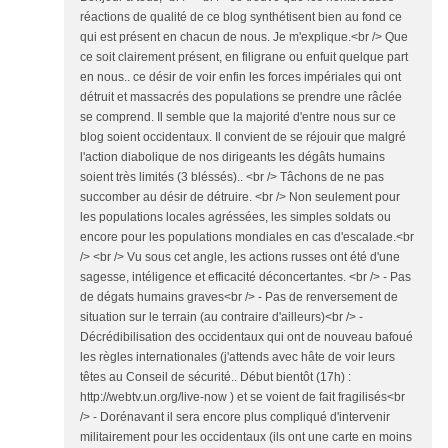
réactions de qualité de ce blog synthétisent bien au fond ce
qui est présent en chacun de nous. Je m'explique.<br /> Que
ce soit clairement présent, en filigrane ou enfuit quelque part
en nous.. ce désir de voir enfin les forces impériales qui ont
détruit et massacrés des populations se prendre une râclée
se comprend. Il semble que la majorité d'entre nous sur ce
blog soient occidentaux. Il convient de se réjouir que malgré
l'action diabolique de nos dirigeants les dégâts humains
soient très limités (3 bléssés).. <br /> Tâchons de ne pas
succomber au désir de détruire. <br /> Non seulement pour
les populations locales agréssées, les simples soldats ou
encore pour les populations mondiales en cas d'escalade.<br
/> <br /> Vu sous cet angle, les actions russes ont été d'une
sagesse, intéligence et efficacité déconcertantes. <br /> - Pas
de dégats humains graves<br /> - Pas de renversement de
situation sur le terrain (au contraire d'ailleurs)<br /> -
Décrédibilisation des occidentaux qui ont de nouveau bafoué
les règles internationales (j'attends avec hâte de voir leurs
têtes au Conseil de sécurité.. Début bientôt (17h) :
http://webtv.un.org/live-now ) et se voient de fait fragilisés<br
/> - Dorénavant il sera encore plus compliqué d'intervenir
militairement pour les occidentaux (ils ont une carte en moins