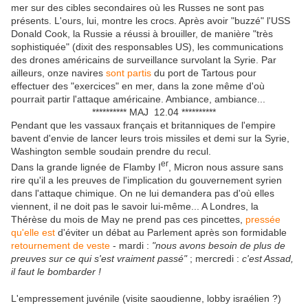
mer sur des cibles secondaires où les Russes ne sont pas
présents. L'ours, lui, montre les crocs. Après avoir "buzzé" l'USS
Donald Cook, la Russie a réussi à brouiller, de manière "très
sophistiquée" (dixit des responsables US), les communications
des drones américains de surveillance survolant la Syrie. Par
ailleurs, onze navires
sont partis
du port de Tartous pour
effectuer des "exercices" en mer, dans la zone même d'où
pourrait partir l'attaque américaine. Ambiance, ambiance...
********** MAJ 12.04 **********
Pendant que les vassaux français et britanniques de l'empire
bavent d'envie de lancer leurs trois missiles et demi sur la Syrie,
Washington semble soudain prendre du recul.
er
Dans la grande lignée de Flamby I
, Micron nous assure sans
rire qu'il a les preuves de l'implication du gouvernement syrien
dans l'attaque chimique. On ne lui demandera pas d'où elles
viennent, il ne doit pas le savoir lui-même... A Londres, la
Thérèse du mois de May ne prend pas ces pincettes,
pressée
qu'elle est
d'éviter un débat au Parlement après son formidable
retournement de veste
- mardi :
"nous avons besoin de plus de
preuves sur ce qui s'est vraiment passé"
; mercredi :
c'est Assad,
il faut le bombarder !
L'empressement juvénile (visite saoudienne, lobby israélien ?)