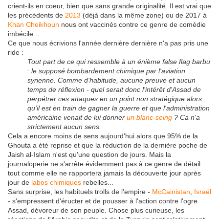
crient-ils en coeur, bien que sans grande originalité. Il est vrai que
les précédents de
2013
(déjà dans la même zone) ou de 2017 à
Khan Cheikhoun
nous ont vaccinés contre ce genre de comédie
imbécile...
Ce que nous écrivions l'année dernière dernière n'a pas pris une
ride :
Tout part de ce qui ressemble à un énième false flag barbu
: le supposé bombardement chimique par l'aviation
syrienne. Comme d'habitude, aucune preuve et aucun
temps de réflexion - quel serait donc l'intérêt d'Assad de
perpétrer ces attaques en un point non stratégique alors
qu'il est en train de gagner la guerre et que l'administration
américaine venait de lui donner
un blanc-seing
? Ca n'a
strictement aucun sens.
Cela a encore moins de sens aujourd'hui alors que 95% de la
Ghouta a été reprise et que la réduction de la dernière poche de
Jaish al-Islam n'est qu'une question de jours. Mais la
journaloperie ne s'arrête évidemment pas à ce genre de détail
tout comme elle ne rapportera jamais la découverte jour après
jour de
labos chimiques
rebelles...
Sans surprise, les habituels trolls de l'empire -
McCainistan
,
Israël
- s'empressent d'éructer et de pousser à l'action contre l'ogre
Assad, dévoreur de son peuple. Chose plus curieuse, les