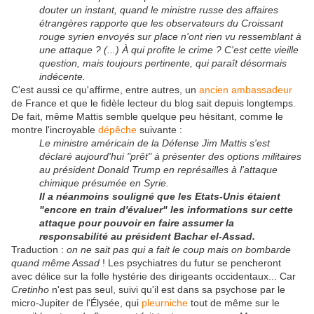
douter un instant, quand le ministre russe des affaires
étrangères rapporte que les observateurs du Croissant
rouge syrien envoyés sur place n'ont rien vu ressemblant à
une attaque ? (...) À qui profite le crime ? C'est cette vieille
question, mais toujours pertinente, qui paraît désormais
indécente.
C'est aussi ce qu'affirme, entre autres, un
ancien ambassadeur
de France et que le fidèle lecteur du blog sait depuis longtemps.
De fait, même Mattis semble quelque peu hésitant, comme le
montre l'incroyable
dépêche
suivante :
Le ministre américain de la Défense Jim Mattis s'est
déclaré aujourd'hui "prêt" à présenter des options militaires
au président Donald Trump en représailles à l'attaque
chimique présumée en Syrie.
Il a néanmoins souligné que les Etats-Unis étaient
"encore en train d'évaluer" les informations sur cette
attaque pour pouvoir en faire assumer la
responsabilité au président Bachar el-Assad.
Traduction :
on ne sait pas qui a fait le coup mais on bombarde
quand même Assad
! Les psychiatres du futur se pencheront
avec délice sur la folle hystérie des dirigeants occidentaux... Car
Cretinho
n'est pas seul, suivi qu'il est dans sa psychose par le
micro-Jupiter de l'Élysée, qui
pleurniche
tout de même sur le