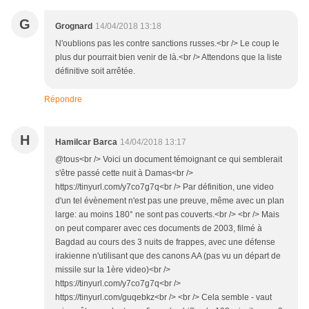
G
Grognard
14/04/2018 13:18
N'oublions pas les contre sanctions russes.<br /> Le coup le
plus dur pourrait bien venir de là.<br /> Attendons que la liste
définitive soit arrêtée.
Répondre
H
Hamilcar Barca
14/04/2018 13:17
@tous<br /> Voici un document témoignant ce qui semblerait
s'être passé cette nuit à Damas<br />
https://tinyurl.com/y7co7g7q<br /> Par définition, une video
d'un tel évènement n'est pas une preuve, même avec un plan
large: au moins 180° ne sont pas couverts.<br /> <br /> Mais
on peut comparer avec ces documents de 2003, filmé à
Bagdad au cours des 3 nuits de frappes, avec une défense
irakienne n'utilisant que des canons AA (pas vu un départ de
missile sur la 1ère video)<br />
https://tinyurl.com/y7co7g7q<br />
https://tinyurl.com/guqebkz<br /> <br /> Cela semble - vaut