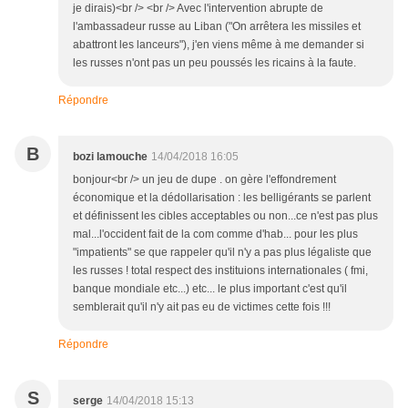
je dirais)<br /> <br /> Avec l'intervention abrupte de
l'ambassadeur russe au Liban ("On arrêtera les missiles et
abattront les lanceurs"), j'en viens même à me demander si
les russes n'ont pas un peu poussés les ricains à la faute.
Répondre
B
bozi lamouche
14/04/2018 16:05
bonjour<br /> un jeu de dupe . on gère l'effondrement
économique et la dédollarisation : les belligérants se parlent
et définissent les cibles acceptables ou non...ce n'est pas plus
mal...l'occident fait de la com comme d'hab... pour les plus
"impatients" se que rappeler qu'il n'y a pas plus légaliste que
les russes ! total respect des instituions internationales ( fmi,
banque mondiale etc...) etc... le plus important c'est qu'il
semblerait qu'il n'y ait pas eu de victimes cette fois !!!
Répondre
S
serge
14/04/2018 15:13