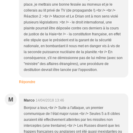
place, je mettrais une bonne fessée au morveux et je le
collerais au lit privé de TV (de propagande !).<br /> <br />
Réaction 2 :<br /> Macron et Le Drian ont à mon sens violé
plusieurs législations :<br /> - le droit international, une
plainte pourrait être déposée contre ces derniers à la cours
de justice de la Haie<br /> - la constitution française, en effet
elle stipule que le président est la garant de la sécurité
nationale, en bombardant il nous met en danger vis à vis de
la seconde puissance nucléaire de la planète.<br /> En
conséquence, s'il ne démissionne pas de lui même (avec son
"ministre" des affaires étrangères), une procédure de
destitution devrait être lancée par l'opposition.
Répondre
M
Marco
14/04/2018 13:46
Bonjour a tous,<br /> Suite a l'attaque, un premier
communique de l’état major russe.<br /> Seules 5 a 8 cibles
auraient été effectivement atteintes par les missiles non
interceptes (une trentaine).<br /> Les Russes disent que les
frappes françaises ou anglaises ont été quasi inexistantes ou