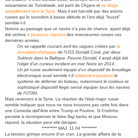
soixantaine de Tomahawk, est parti de Chypre et
se dirige
actuellement vers la Syrie
. Mais il est harcelé par des avions
russes qui le survolent à basse altitude et l'ont déjà "buzzé"
semble-t-il.
Notons au passage que ce navire n'a pas de chance, ayant déjà
été victime
à plusieurs reprises
des manoeuvres russes ces
dernières années :
On se rappelle courant avril les vagues créées par
la
simulation d'attaque
de l'USS Donald Cook, par deux
Sukhois dans la Baltique. Pauvre Donald, il avait déjà été
l'objet d'un curieux incident en mer Noire en 2014...
Un jet russe seulement équipé d'un dispositif de brouillage
électronique avait semble-t-il
totalement paralysé
le
système de défense du bateau, notamment le coûteux et
sophistiqué dispositif Aegis sensé équiper tous les navires
de l'OTAN.
Mais revenons à la Syrie. La réaction de l'état-major russe
semble indiquer que nous ne nous trouvons pas cette fois dans
une
Comedia dell'Arte
entre Trump et Poutine. Si Cretinho
persiste à récompenser le
false flag
barbu et que Moscou
répond, la situation peut vite déraper...
********** MAJ 11.04 **********
La tension grimpe encore d'un cran. La grande affaire de la