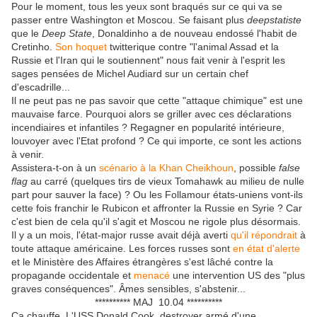
Pour le moment, tous les yeux sont braqués sur ce qui va se
passer entre Washington et Moscou. Se faisant plus
deepstatiste
que le
Deep State
, Donaldinho a de nouveau endossé l'habit de
Cretinho.
Son hoquet
twitterique contre "l'animal Assad et la
Russie et l'Iran qui le soutiennent" nous fait venir à l'esprit les
sages pensées de Michel Audiard sur un certain chef
d'escadrille...
Il ne peut pas ne pas savoir que cette "attaque chimique" est une
mauvaise farce. Pourquoi alors se griller avec ces déclarations
incendiaires et infantiles ? Regagner en popularité intérieure,
louvoyer avec l'Etat profond ? Ce qui importe, ce sont les actions
à venir.
Assistera-t-on à un
scénario à la Khan Cheikhoun
, possible
false
flag
au carré (quelques tirs de vieux Tomahawk au milieu de nulle
part pour sauver la face) ? Ou les Follamour états-uniens vont-ils
cette fois franchir le Rubicon et affronter la Russie en Syrie ? Car
c'est bien de cela qu'il s'agit et Moscou ne rigole plus désormais.
Il y a un mois, l'état-major russe avait déjà averti
qu'il répondrait
à
toute attaque américaine. Les forces russes sont
en état d'alerte
et le Ministère des Affaires étrangères s'est lâché contre la
propagande occidentale et
menacé
une intervention US des "plus
graves conséquences". Âmes sensibles, s'abstenir...
********** MAJ 10.04 **********
Ca chauffe. L'USS Donald Cook, destroyer armé d'une