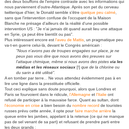
des deux bouffons de l'empire contraste avec les informations qui
nous parviennent d'outre-Atlantique. Après son pet du cerveau
twitterique d'hier, le Donald semble s'être
quelque peu calmé
,
sans que l'intervention confuse de l'occupant de la Maison
Blanche ne présage d'ailleurs de la réalité d'une possible
intervention US : "Je n'ai jamais dit quand aurait lieu une attaque
en Syrie, ça peut être bientôt ou pas".
Plus intéressant encore est
l'aveu de Mattis
, un pragmatique peu
va-t-en guerre celui-là, devant le Congrès américain :
"Nous n'avons pas de troupes engagées sur place, je ne
peux pas vous dire que nous avons des preuves sur
l'attaque chimique, même si nous avons des pistes
via les
médias et les réseaux sociaux
[!]
que de la chlorine ou
du sarin a été utilisé".
A en tomber par terre... Ne vous attendez évidemment pas à en
lire une ligne dans la presstituée officielle.
Tout ceci explique sans doute pourquoi, alors que Londres et
Paris se fourvoient dans le ridicule,
l'Allemagne
et
l'Italie
ont
refusé de participer à la mauvaise farce. Quant au sultan, dont
l'économie en crise
a bien besoin du
nombre record
de touristes
russes prévu cette année, il opte pour
faire marche arrière
la
queue entre les jambes, appelant à la retenue (ce qui ne manque
pas de sel venant de sa part) et refusant de prendre parti entre
les deux grands :