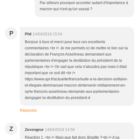
Par ailleurs pourquoi accorder autant d'importance à
macron qui n'est qu'un vassal ?
P
Phil
14/04/2018 15:04
Bonjour à tous et merci pour tous ces excellents
commentaires.<br /> Je me permets ici de mettre le lien sur la
déclaration de François Asselineau demandant aux
parlementaires d'engager la destitution du président de la
république.<br /> On sait que cela n'aboutira pas mais il était
important que ce soit dit.<br />
https://www.upr.fr/actualite/france/suite-a-la-decision-solitaire-
et-illegale-demmanuel-macron-dintervenir-militairement-en-
syrie-francois-asselineau-demande-aux-parlementaires-
dengager-la-destitution-du-president-d
Répondre
Z
Zevengeur
14/04/2018 14:56
Réaction 1 :<br /> Mais que fait donc Brigitte ?<br /> A sa