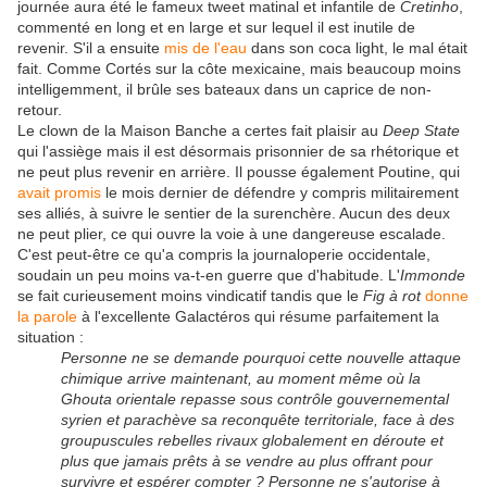
journée aura été le fameux tweet matinal et infantile de
Cretinho
,
commenté en long et en large et sur lequel il est inutile de
revenir. S'il a ensuite
mis de l'eau
dans son coca light, le mal était
fait. Comme Cortés sur la côte mexicaine, mais beaucoup moins
intelligemment, il brûle ses bateaux dans un caprice de non-
retour.
Le clown de la Maison Banche a certes fait plaisir au
Deep State
qui l'assiège mais il est désormais prisonnier de sa rhétorique et
ne peut plus revenir en arrière. Il pousse également Poutine, qui
avait promis
le mois dernier de défendre y compris militairement
ses alliés, à suivre le sentier de la surenchère. Aucun des deux
ne peut plier, ce qui ouvre la voie à une dangereuse escalade.
C'est peut-être ce qu'a compris la journaloperie occidentale,
soudain un peu moins va-t-en guerre que d'habitude. L'
Immonde
se fait curieusement moins vindicatif tandis que le
Fig à rot
donne
la parole
à l'excellente Galactéros qui résume parfaitement la
situation :
Personne ne se demande pourquoi cette nouvelle attaque
chimique arrive maintenant, au moment même où la
Ghouta orientale repasse sous contrôle gouvernemental
syrien et parachève sa reconquête territoriale, face à des
groupuscules rebelles rivaux globalement en déroute et
plus que jamais prêts à se vendre au plus offrant pour
survivre et espérer compter ? Personne ne s'autorise à