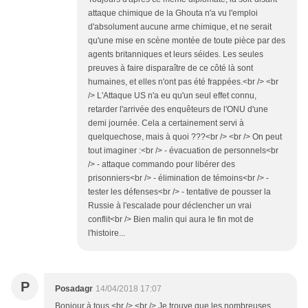
attaque chimique de la Ghouta n'a vu l'emploi
d'absolument aucune arme chimique, et ne serait
qu'une mise en scène montée de toute pièce par des
agents britanniques et leurs séides. Les seules
preuves à faire disparaître de ce côté là sont
humaines, et elles n'ont pas été frappées.<br /> <br
/> L'Attaque US n'a eu qu'un seul effet connu,
retarder l'arrivée des enquêteurs de l'ONU d'une
demi journée. Cela a certainement servi à
quelquechose, mais à quoi ???<br /> <br /> On peut
tout imaginer :<br /> - évacuation de personnels<br
/> - attaque commando pour libérer des
prisonniers<br /> - élimination de témoins<br /> -
tester les défenses<br /> - tentative de pousser la
Russie à l'escalade pour déclencher un vrai
conflit<br /> Bien malin qui aura le fin mot de
l'histoire...
P
Posadagr
14/04/2018 17:07
Bonjour à tous,<br /> <br /> Je trouve que les nombreuses