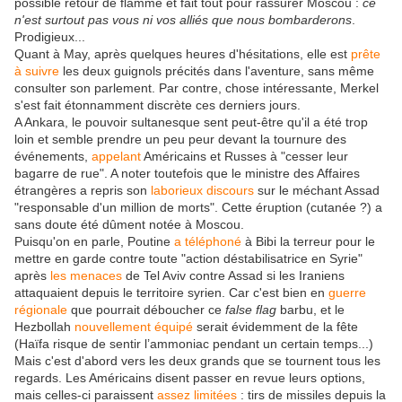
possible retour de flamme et fait tout pour rassurer Moscou :
ce
n'est surtout pas vous ni vos alliés que nous bombarderons
.
Prodigieux...
Quant à May, après quelques heures d'hésitations, elle est
prête
à suivre
les deux guignols précités dans l'aventure, sans même
consulter son parlement. Par contre, chose intéressante, Merkel
s'est fait étonnamment discrète ces derniers jours.
A Ankara, le pouvoir sultanesque sent peut-être qu'il a été trop
loin et semble prendre un peu peur devant la tournure des
événements,
appelant
Américains et Russes à "cesser leur
bagarre de rue". A noter toutefois que le ministre des Affaires
étrangères a repris son
laborieux discours
sur le méchant Assad
"responsable d'un million de morts". Cette éruption (cutanée ?) a
sans doute été dûment notée à Moscou.
Puisqu'on en parle, Poutine
a téléphoné
à Bibi la terreur pour le
mettre en garde contre toute "action déstabilisatrice en Syrie"
après
les menaces
de Tel Aviv contre Assad si les Iraniens
attaquaient depuis le territoire syrien. Car c'est bien en
guerre
régionale
que pourrait déboucher ce
false flag
barbu, et le
Hezbollah
nouvellement équipé
serait évidemment de la fête
(Haïfa risque de sentir l’ammoniac pendant un certain temps...)
Mais c'est d'abord vers les deux grands que se tournent tous les
regards. Les Américains disent passer en revue leurs options,
mais celles-ci paraissent
assez limitées
: tirs de missiles depuis la