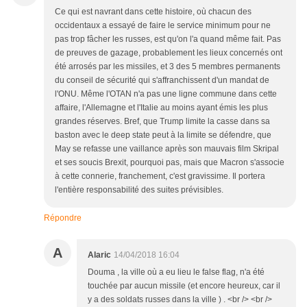
Ce qui est navrant dans cette histoire, où chacun des
occidentaux a essayé de faire le service minimum pour ne
pas trop fâcher les russes, est qu'on l'a quand même fait. Pas
de preuves de gazage, probablement les lieux concernés ont
été arrosés par les missiles, et 3 des 5 membres permanents
du conseil de sécurité qui s'affranchissent d'un mandat de
l'ONU. Même l'OTAN n'a pas une ligne commune dans cette
affaire, l'Allemagne et l'Italie au moins ayant émis les plus
grandes réserves. Bref, que Trump limite la casse dans sa
baston avec le deep state peut à la limite se défendre, que
May se refasse une vaillance après son mauvais film Skripal
et ses soucis Brexit, pourquoi pas, mais que Macron s'associe
à cette connerie, franchement, c'est gravissime. Il portera
l'entière responsabilité des suites prévisibles.
Répondre
A
Alaric
14/04/2018 16:04
Douma , la ville où a eu lieu le false flag, n'a été
touchée par aucun missile (et encore heureux, car il
y a des soldats russes dans la ville ) . <br /> <br />