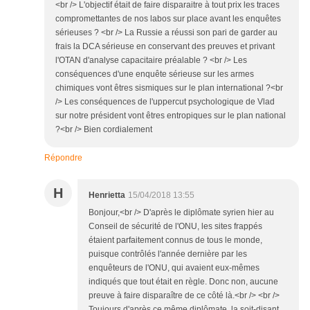
<br /> L'objectif était de faire disparaitre à tout prix les traces
compromettantes de nos labos sur place avant les enquêtes
sérieuses ? <br /> La Russie a réussi son pari de garder au
frais la DCA sérieuse en conservant des preuves et privant
l'OTAN d'analyse capacitaire préalable ? <br /> Les
conséquences d'une enquête sérieuse sur les armes
chimiques vont êtres sismiques sur le plan international ?<br
/> Les conséquences de l'uppercut psychologique de Vlad
sur notre président vont êtres entropiques sur le plan national
?<br /> Bien cordialement
Répondre
H
Henrietta
15/04/2018 13:55
Bonjour,<br /> D'après le diplômate syrien hier au
Conseil de sécurité de l'ONU, les sites frappés
étaient parfaitement connus de tous le monde,
puisque contrôlés l'année dernière par les
enquêteurs de l'ONU, qui avaient eux-mêmes
indiqués que tout était en règle. Donc non, aucune
preuve à faire disparaître de ce côté là.<br /> <br />
Toujours d'après ce même diplômate, la soit-disant