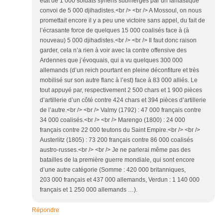
état de 1 000 soldats syriens submergés par un fantastique
convoi de 5 000 djihadistes.<br /> <br /> A Mossoul, on nous
promettait encore il y a peu une victoire sans appel, du fait de
l’écrasante force de quelques 15 000 coalisés face à (à
nouveau) 5 000 djihadistes.<br /> <br /> Il faut donc raison
garder, cela n’a rien à voir avec la contre offensive des
Ardennes que j’évoquais, qui a vu quelques 300 000
allemands (d’un reich pourtant en pleine déconfiture et très
mobilisé sur son autre flanc à l’est) face à 83 000 alliés. Le
tout appuyé par, respectivement 2 500 chars et 1 900 pièces
d’artillerie d’un côté contre 424 chars et 394 pièces d’artillerie
de l’autre.<br /> <br /> Valmy (1792) : 47 000 français contre
34 000 coalisés.<br /> <br /> Marengo (1800) : 24 000
français contre 22 000 teutons du Saint Empire.<br /> <br />
Austerlitz (1805) : 73 200 français contre 86 000 coalisés
austro-russes.<br /> <br /> Je ne parlerai même pas des
batailles de la première guerre mondiale, qui sont encore
d’une autre catégorie (Somme : 420 000 britanniques,
203 000 français et 437 000 allemands, Verdun : 1 140 000
français et 1 250 000 allemands …).
Répondre