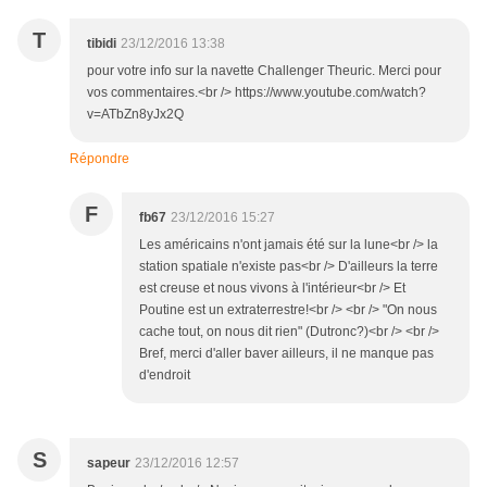
T
tibidi
23/12/2016 13:38
pour votre info sur la navette Challenger Theuric. Merci pour
vos commentaires.<br /> https://www.youtube.com/watch?
v=ATbZn8yJx2Q
Répondre
F
fb67
23/12/2016 15:27
Les américains n'ont jamais été sur la lune<br /> la
station spatiale n'existe pas<br /> D'ailleurs la terre
est creuse et nous vivons à l'intérieur<br /> Et
Poutine est un extraterrestre!<br /> <br /> "On nous
cache tout, on nous dit rien" (Dutronc?)<br /> <br />
Bref, merci d'aller baver ailleurs, il ne manque pas
d'endroit
S
sapeur
23/12/2016 12:57