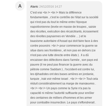
A
Alaric
24/12/2016 14:27
C'est vrai <br /> <br /> Mais la différence
fondamentale , c'est le contrôle de l'état sur la société
qui n'est pas du tout le même entre l'époque
napoléonienne (levée en masse de troupes , saisie
des récoltes, exécution des récalcitrants, écrasement
des révoltes paysannes en Vendée ... ) et le
baasisme autoritaire d'Assad qui doit faire face à des
contre pouvoirs :<br /> pour commencer la guerre se
situe dans ses frontières , et non pas en dehors (ce
n'est pas une lutte directe entre états ) . Il a dû
encaisser des défections dans l'armée , son pays est
pauvre (il ne peut pas financer la guerre avec du
pétrole comme Saddam ) , l'occident est contre lui,
les djihadistes ont des bases arrières en jordanie,
turquie , irak voir même israel . <br /> <br /> Tout cela
réduit considérablement sa marge de manœuvres .
<br /> <br /> Un pays comme la Syrie n'a pas la
capacité ni même l'autorité suffisante pour enrôler
des centaines de milliers d'hommes et les armer
pour combattre insurrection. Le pays s'effondrerait .