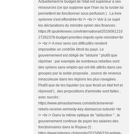
Actuellement le budget de l'état est supérieur à ses
ressources (ce qui suppose que l'iran ou la russie lui
permettent de fonctionner sous perfusion ) . La livre
syrienne s'est effondrée<br /> <br /> Voir à ce sujet
les déclarations du ministre syrien des finances :
https://fr.sputniknews.com/international/2016081210
27262378-budget-priorites-impots-syrie-ministre/<br
/> <br /> A mon sens ces difficultés rendent
impossible un contrôle étroit du pays. Le
gouvernement est obligé de "séduire " plutôt que
réprimer : par exemple de nombreux rebelles sont
des syriens sans emploi qui ont été attirés dans ces
groupes par la solde proposée , source de revenus
miraculeuse dans les régions les plus ravagées .
Plutôt que de les liquider (ce que ferait un état fort et
répressif ) , des propositions d'amnistie sont faites ,
avec succès :
https://www.almasdarnews.com/article/several-
rebels-receive-amnesty-key-damascus-suburb/ <br
/> <br /> Dans la même optique de "séduction " , le
gouvernement continue de payer les salaires des
fonctionnaires dans le Rojava (!) :
https://www.letemps.ch/monde/2015/06/15/capitale-