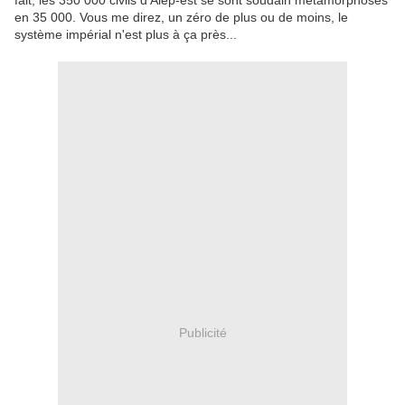
fait, les 350 000 civils d'Alep-est se sont soudain métamorphosés
en 35 000. Vous me direz, un zéro de plus ou de moins, le
système impérial n'est plus à ça près...
Publicité