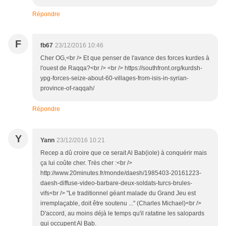
Répondre
F
fb67
23/12/2016 10:46
Cher OG,<br /> Et que penser de l'avance des forces kurdes à
l'ouest de Raqqa?<br /> <br /> https://southfront.org/kurdsh-
ypg-forces-seize-about-60-villages-from-isis-in-syrian-
province-of-raqqah/
Répondre
Y
Yann
23/12/2016 10:21
Recep a dû croire que ce serait Al Bab(iole) à conquérir mais
ça lui coûte cher. Très cher :<br />
http://www.20minutes.fr/monde/daesh/1985403-20161223-
daesh-diffuse-video-barbare-deux-soldats-turcs-brules-
vifs<br /> "Le traditionnel géant malade du Grand Jeu est
irremplaçable, doit être soutenu ..." (Charles Michael)<br />
D'accord, au moins déjà le temps qu'il ratatine les salopards
qui occupent Al Bab.