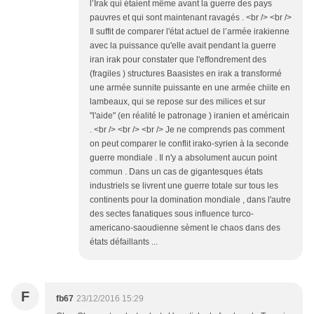
l’Irak qui étaient même avant la guerre des pays
pauvres et qui sont maintenant ravagés . <br /> <br />
Il suffit de comparer l'état actuel de l’armée irakienne
avec la puissance qu'elle avait pendant la guerre
iran irak pour constater que l'effondrement des
(fragiles ) structures Baasistes en irak a transformé
une armée sunnite puissante en une armée chiite en
lambeaux, qui se repose sur des milices et sur
"l'aide" (en réalité le patronage ) iranien et américain
. <br /> <br /> <br /> Je ne comprends pas comment
on peut comparer le conflit irako-syrien à la seconde
guerre mondiale . Il n'y a absolument aucun point
commun . Dans un cas de gigantesques états
industriels se livrent une guerre totale sur tous les
continents pour la domination mondiale , dans l'autre
des sectes fanatiques sous influence turco-
americano-saoudienne sèment le chaos dans des
états défaillants ...
F
fb67
23/12/2016 15:29