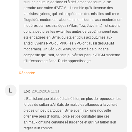
sur une hauteur, de flanc et à défilement de tourelle, se
prendre une volée d'ATGM... Il semble qu'à l'inverse des
tankistes syriens, qui ont l’expérience des missiles anti-char
filoguidés modernes - abondamment fournis aux modérément
modérés par nos stratèges (Milan, Tow, Javelin...) - et savent
donc à peu prés les éviter, les unités de Léo2 n'avaient pas
été engagées en Syrie, ou étaient plus accoutumés aux
antédiluviens RPG du PKK (les YPG ont aussi des ATGM
modernes). Un Léo 2 ou Altay, tout bardé de blindage
composite qu'il soit, se fera pulvériser par un ATGM moderne
s'il s'expose de flanc. Rude apprentissage...
Répondre
L
Loic
23/12/2016 11:11
L'Etat islamique était déchainé hier, en plus de repousser les
forces du sultan à Al Bab, de multiples attaques à la voituré
piégés un peu partout en Syrie et en Irak, une nouvelle
offensive près d'Homs. Force est de constater que ces
animaux ont une certaine résurgence et qu'il va falloir leur
régler leur compte.