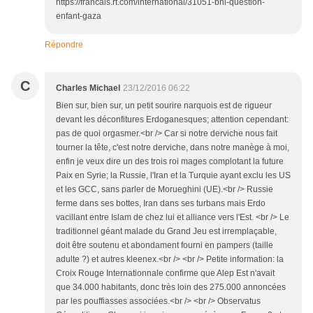
https://francais.rt.com/international/31051-bhl-question-
enfant-gaza
Répondre
C
Charles Michael
23/12/2016 06:22
Bien sur, bien sur, un petit sourire narquois est de rigueur
devant les déconfitures Erdoganesques; attention cependant:
pas de quoi orgasmer.<br /> Car si notre derviche nous fait
tourner la tête, c'est notre derviche, dans notre manège à moi,
enfin je veux dire un des trois roi mages complotant la future
Paix en Syrie; la Russie, l'Iran et la Turquie ayant exclu les US
et les GCC, sans parler de Morueghini (UE).<br /> Russie
ferme dans ses bottes, Iran dans ses turbans mais Erdo
vacillant entre Islam de chez lui et alliance vers l'Est. <br /> Le
traditionnel géant malade du Grand Jeu est irremplaçable,
doit être soutenu et abondament fourni en pampers (taille
adulte ?) et autres kleenex.<br /> <br /> Petite information: la
Croix Rouge Internationnale confirme que Alep Est n'avait
que 34.000 habitants, donc très loin des 275.000 annoncées
par les pouffiasses associées.<br /> <br /> Observatus