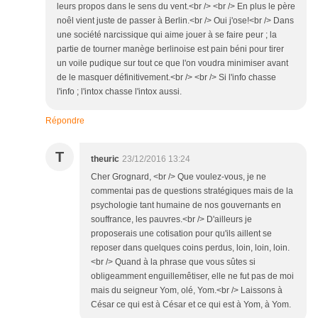
leurs propos dans le sens du vent.<br /> <br /> En plus le père
noêl vient juste de passer à Berlin.<br /> Oui j'ose!<br /> Dans
une société narcissique qui aime jouer à se faire peur ; la
partie de tourner manège berlinoise est pain béni pour tirer
un voile pudique sur tout ce que l'on voudra minimiser avant
de le masquer définitivement.<br /> <br /> Si l'info chasse
l'info ; l'intox chasse l'intox aussi.
Répondre
T
theuric
23/12/2016 13:24
Cher Grognard, <br /> Que voulez-vous, je ne
commentai pas de questions stratégiques mais de la
psychologie tant humaine de nos gouvernants en
souffrance, les pauvres.<br /> D'ailleurs je
proposerais une cotisation pour qu'ils aillent se
reposer dans quelques coins perdus, loin, loin, loin.
<br /> Quand à la phrase que vous sûtes si
obligeamment enguillemêtiser, elle ne fut pas de moi
mais du seigneur Yom, olé, Yom.<br /> Laissons à
César ce qui est à César et ce qui est à Yom, à Yom.