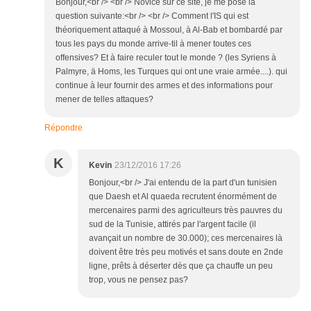
Bonjour,<br /> <br /> Novice sur ce site, je me pose la
question suivante:<br /> <br /> Comment l'IS qui est
théoriquement attaqué à Mossoul, à Al-Bab et bombardé par
tous les pays du monde arrive-til à mener toutes ces
offensives? Et à faire reculer tout le monde ? (les Syriens à
Palmyre, ä Homs, les Turques qui ont une vraie armée....). qui
continue à leur fournir des armes et des informations pour
mener de telles attaques?
Répondre
K
Kevin
23/12/2016 17:26
Bonjour,<br /> J'ai entendu de la part d'un tunisien
que Daesh et Al quaeda recrutent énormément de
mercenaires parmi des agriculteurs très pauvres du
sud de la Tunisie, attirés par l'argent facile (il
avançait un nombre de 30.000); ces mercenaires là
doivent être très peu motivés et sans doute en 2nde
ligne, prêts à déserter dès que ça chauffe un peu
trop, vous ne pensez pas?