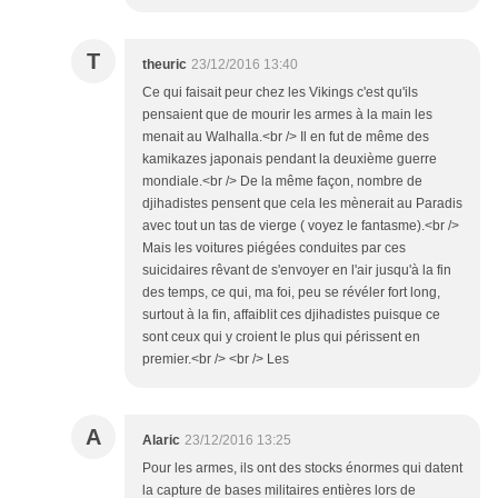
T
theuric
23/12/2016 13:40
Ce qui faisait peur chez les Vikings c'est qu'ils
pensaient que de mourir les armes à la main les
menait au Walhalla.<br /> Il en fut de même des
kamikazes japonais pendant la deuxième guerre
mondiale.<br /> De la même façon, nombre de
djihadistes pensent que cela les mènerait au Paradis
avec tout un tas de vierge ( voyez le fantasme).<br />
Mais les voitures piégées conduites par ces
suicidaires rêvant de s'envoyer en l'air jusqu'à la fin
des temps, ce qui, ma foi, peu se révéler fort long,
surtout à la fin, affaiblit ces djihadistes puisque ce
sont ceux qui y croient le plus qui périssent en
premier.<br /> <br /> Les
A
Alaric
23/12/2016 13:25
Pour les armes, ils ont des stocks énormes qui datent
la capture de bases militaires entières lors de