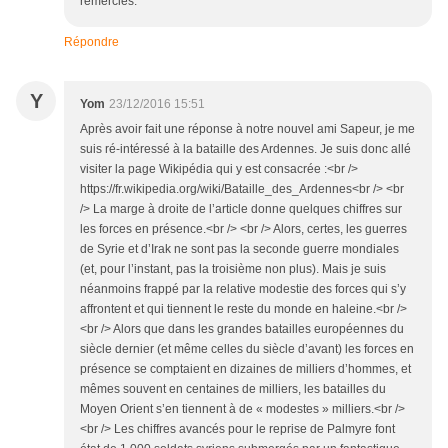
remerciés.
Répondre
Y
Yom
23/12/2016 15:51
Après avoir fait une réponse à notre nouvel ami Sapeur, je me
suis ré-intéressé à la bataille des Ardennes. Je suis donc allé
visiter la page Wikipédia qui y est consacrée :<br />
https://fr.wikipedia.org/wiki/Bataille_des_Ardennes<br /> <br
/> La marge à droite de l’article donne quelques chiffres sur
les forces en présence.<br /> <br /> Alors, certes, les guerres
de Syrie et d’Irak ne sont pas la seconde guerre mondiales
(et, pour l’instant, pas la troisième non plus). Mais je suis
néanmoins frappé par la relative modestie des forces qui s’y
affrontent et qui tiennent le reste du monde en haleine.<br />
<br /> Alors que dans les grandes batailles européennes du
siècle dernier (et même celles du siècle d’avant) les forces en
présence se comptaient en dizaines de milliers d’hommes, et
mêmes souvent en centaines de milliers, les batailles du
Moyen Orient s’en tiennent à de « modestes » milliers.<br />
<br /> Les chiffres avancés pour le reprise de Palmyre font