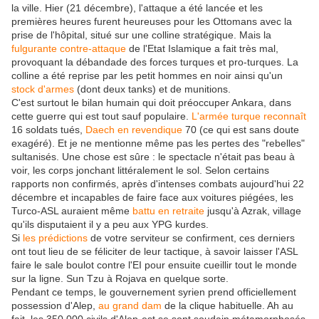
la ville. Hier (21 décembre), l'attaque a été lancée et les
premières heures furent heureuses pour les Ottomans avec la
prise de l'hôpital, situé sur une colline stratégique. Mais la
fulgurante contre-attaque
de l'Etat Islamique a fait très mal,
provoquant la débandade des forces turques et pro-turques. La
colline a été reprise par les petit hommes en noir ainsi qu'un
stock d'armes
(dont deux tanks) et de munitions.
C'est surtout le bilan humain qui doit préoccuper Ankara, dans
cette guerre qui est tout sauf populaire.
L'armée turque reconnaît
16 soldats tués,
Daech en revendique
70 (ce qui est sans doute
exagéré). Et je ne mentionne même pas les pertes des "rebelles"
sultanisés. Une chose est sûre : le spectacle n'était pas beau à
voir, les corps jonchant littéralement le sol. Selon certains
rapports non confirmés, après d'intenses combats aujourd'hui 22
décembre et incapables de faire face aux voitures piégées, les
Turco-ASL auraient même
battu en retraite
jusqu'à Azrak, village
qu'ils disputaient il y a peu aux YPG kurdes.
Si
les prédictions
de votre serviteur se confirment, ces derniers
ont tout lieu de se féliciter de leur tactique, à savoir laisser l'ASL
faire le sale boulot contre l'EI pour ensuite cueillir tout le monde
sur la ligne. Sun Tzu à Rojava en quelque sorte.
Pendant ce temps, le gouvernement syrien prend officiellement
possession d'Alep,
au grand dam
de la clique habituelle. Ah au