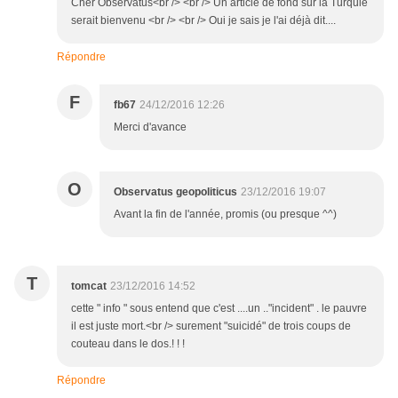
Cher Observatus<br /> <br /> Un article de fond sur la Turquie
serait bienvenu <br /> <br /> Oui je sais je l'ai déjà dit....
Répondre
F
fb67
24/12/2016 12:26
Merci d'avance
O
Observatus geopoliticus
23/12/2016 19:07
Avant la fin de l'année, promis (ou presque ^^)
T
tomcat
23/12/2016 14:52
cette " info " sous entend que c'est ....un .."incident" . le pauvre
il est juste mort.<br /> surement "suicidé" de trois coups de
couteau dans le dos.! ! !
Répondre