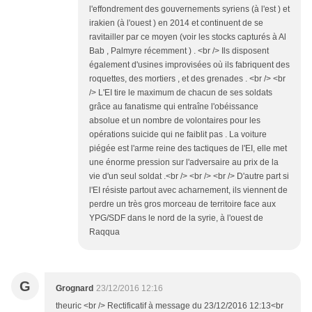
l'effondrement des gouvernements syriens (à l'est ) et
irakien (à l'ouest ) en 2014 et continuent de se
ravitailler par ce moyen (voir les stocks capturés à Al
Bab , Palmyre récemment ) . <br /> Ils disposent
également d'usines improvisées où ils fabriquent des
roquettes, des mortiers , et des grenades . <br /> <br
/> L'EI tire le maximum de chacun de ses soldats
grâce au fanatisme qui entraîne l'obéissance
absolue et un nombre de volontaires pour les
opérations suicide qui ne faiblit pas . La voiture
piégée est l'arme reine des tactiques de l'EI, elle met
une énorme pression sur l'adversaire au prix de la
vie d'un seul soldat .<br /> <br /> <br /> D'autre part si
l'EI résiste partout avec acharnement, ils viennent de
perdre un très gros morceau de territoire face aux
YPG/SDF dans le nord de la syrie, à l'ouest de
Raqqua
G
Grognard
23/12/2016 12:16
theuric <br /> Rectificatif à message du 23/12/2016 12:13<br