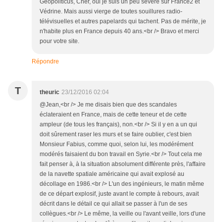
Géopoliticus, Cher, oui je suis un peu sévère sur France2 et
Védrine. Mais aussi vierge de toutes souillures radio-
télévisuelles et autres papelards qui tachent. Pas de mérite, je
n'habite plus en France depuis 40 ans.<br /> Bravo et merci
pour votre site.
Répondre
T
theuric
23/12/2016 02:04
@Jean,<br /> Je me disais bien que des scandales
éclateraient en France, mais de cette teneur et de cette
ampleur (de tous les français), non.<br /> Si il y en a un qui
doit sûrement raser les murs et se faire oublier, c'est bien
Monsieur Fabius, comme quoi, selon lui, les modérément
modérés faisaient du bon travail en Syrie.<br /> Tout cela me
fait penser à, à la situation absolument différente près, l'affaire
de la navette spatiale américaine qui avait explosé au
décollage en 1986.<br /> L'un des ingénieurs, le matin même
de ce départ explosif, juste avant le compte à rebours, avait
décrit dans le détail ce qui allait se passer à l'un de ses
collègues.<br /> Le même, la veille ou l'avant veille, lors d'une