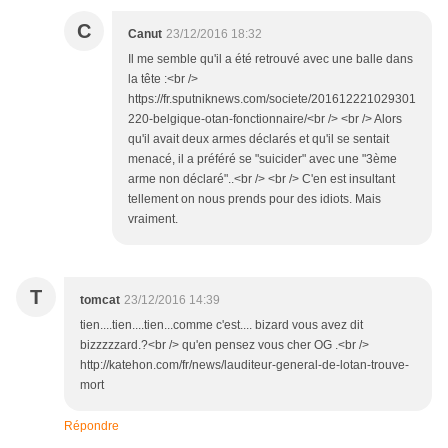
C
Canut
23/12/2016 18:32
Il me semble qu'il a été retrouvé avec une balle dans
la tête :<br />
https://fr.sputniknews.com/societe/201612221029301
220-belgique-otan-fonctionnaire/<br /> <br /> Alors
qu'il avait deux armes déclarés et qu'il se sentait
menacé, il a préféré se "suicider" avec une "3ème
arme non déclaré"..<br /> <br /> C'en est insultant
tellement on nous prends pour des idiots. Mais
vraiment.
T
tomcat
23/12/2016 14:39
tien....tien....tien...comme c'est.... bizard vous avez dit
bizzzzzard.?<br /> qu'en pensez vous cher OG .<br />
http://katehon.com/fr/news/lauditeur-general-de-lotan-trouve-
mort
Répondre