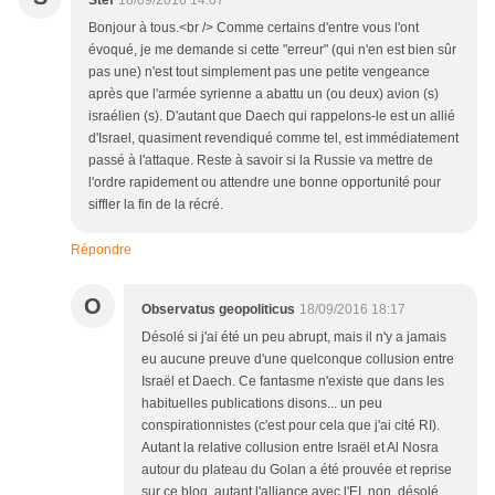
Stef
18/09/2016 14:07
Bonjour à tous.<br /> Comme certains d'entre vous l'ont
évoqué, je me demande si cette "erreur" (qui n'en est bien sûr
pas une) n'est tout simplement pas une petite vengeance
après que l'armée syrienne a abattu un (ou deux) avion (s)
israélien (s). D'autant que Daech qui rappelons-le est un allié
d'Israel, quasiment revendiqué comme tel, est immédiatement
passé à l'attaque. Reste à savoir si la Russie va mettre de
l'ordre rapidement ou attendre une bonne opportunité pour
siffler la fin de la récré.
Répondre
O
Observatus geopoliticus
18/09/2016 18:17
Désolé si j'ai été un peu abrupt, mais il n'y a jamais
eu aucune preuve d'une quelconque collusion entre
Israël et Daech. Ce fantasme n'existe que dans les
habituelles publications disons... un peu
conspirationnistes (c'est pour cela que j'ai cité RI).
Autant la relative collusion entre Israël et Al Nosra
autour du plateau du Golan a été prouvée et reprise
sur ce blog, autant l'alliance avec l'EI, non, désolé.