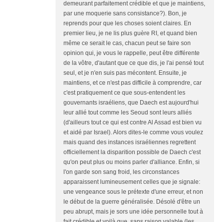
demeurant parfaitement crédible et que je maintiens,
par une moquerie sans consistance?). Bon, je
reprends pour que les choses soient claires. En
premier lieu, je ne lis plus guère RI, et quand bien
même ce serait le cas, chacun peut se faire son
opinion qui, je vous le rappelle, peut être différente
de la vôtre, d'autant que ce que dis, je l'ai pensé tout
seul, et je n'en suis pas mécontent. Ensuite, je
maintiens, et ce n'est pas difficile à comprendre, car
c'est pratiquement ce que sous-entendent les
gouvernants israéliens, que Daech est aujourd'hui
leur allié tout comme les Seoud sont leurs alliés
(d'ailleurs tout ce qui est contre Al Assad est bien vu
et aidé par Israel). Alors dites-le comme vous voulez
mais quand des instances israéliennes regrettent
officiellement la disparition possible de Daech c'est
qu'on peut plus ou moins parler d'alliance. Enfin, si
l'on garde son sang froid, les circonstances
apparaissent lumineusement celles que je signale:
une vengeance sous le prétexte d'une erreur, et non
le début de la guerre généralisée. Désolé d'être un
peu abrupt, mais je sors une idée personnelle tout à
fait crédible et voilà que, sans raison valable (les