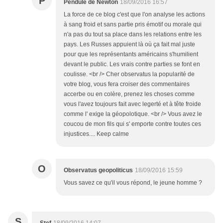
P
Pendule de Newton
18/09/2016 16:57
La force de ce blog c'est que l'on analyse les actions
à sang froid et sans partie pris émotif ou morale qui
n'a pas du tout sa place dans les relations entre les
pays. Les Russes appuient là où ça fait mal juste
pour que les représentants américains s'humilient
devant le public. Les vrais contre parties se font en
coulisse. <br /> Cher observatus la popularité de
votre blog, vous fera croiser des commentaires
accerbe ou en colère, prenez les choses comme
vous l'avez toujours fait avec legerté et à tête froide
comme l' exige la géopolotique. <br /> Vous avez le
coucou de mon fils qui s' emporte contre toutes ces
injustices.... Keep calme
O
Observatus geopoliticus
18/09/2016 15:59
Vous savez ce qu'il vous répond, le jeune homme ?
S