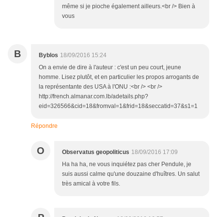
même si je pioche également ailleurs.<br /> Bien à
vous
B
Byblos
18/09/2016 15:24
On a envie de dire à l'auteur : c'est un peu court, jeune
homme. Lisez plutôt, et en particulier les propos arrogants de
la représentante des USA à l'ONU :<br /> <br />
http://french.almanar.com.lb/adetails.php?
eid=326566&cid=18&fromval=1&frid=18&seccatid=37&s1=1
Répondre
O
Observatus geopoliticus
18/09/2016 17:09
Ha ha ha, ne vous inquiétez pas cher Pendule, je
suis aussi calme qu'une douzaine d'huîtres. Un salut
très amical à votre fils.