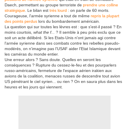
Daech, permettant au groupe terroriste de
prendre une colline
stratégique
. Le bilan est
très lourd
: on parle de 60 morts.
Courageuse, l'armée syrienne a tout de même
repris la plupart
des points perdus
lors du bombardement américain.
La question qui sur toutes les lèvres est : que s'est-il passé ? En
moins courtois,
what the f...
? Il semble à peu près exclu que ce
soit un acte délibéré. Si les Etats-Unis n'ont jamais agi contre
l'armée syrienne dans ses combats contre les rebelles pseudo-
modérés, on n'imagine pas l'USAF aider l'Etat Islamique devant
les caméras du monde entier.
Une erreur alors ? Sans doute. Quelles en seront les
conséquences ? Rupture du cessez-le-feu et des pourparlers
russo-américains, fermeture de l'espace aérien irakien aux
avions de la coalition, menaces russes de descendre tout avion
US pénétrant le ciel syrien... ou rien ? On en saura plus dans les
heures et les jours qui viennent.