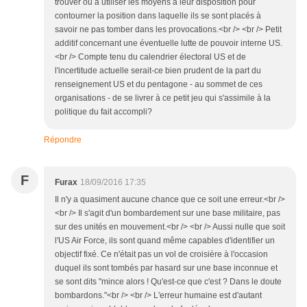
trouver ou à utiliser les moyens a leur disposition pour
contourner la position dans laquelle ils se sont placés à
savoir ne pas tomber dans les provocations.<br /> <br /> Petit
additif concernant une éventuelle lutte de pouvoir interne US.
<br /> Compte tenu du calendrier électoral US et de
l'incertitude actuelle serait-ce bien prudent de la part du
renseignement US et du pentagone - au sommet de ces
organisations - de se livrer à ce petit jeu qui s'assimile à la
politique du fait accompli?
Répondre
F
Furax
18/09/2016 17:35
Il n'y a quasiment aucune chance que ce soit une erreur.<br />
<br /> Il s'agit d'un bombardement sur une base militaire, pas
sur des unités en mouvement.<br /> <br /> Aussi nulle que soit
l'US Air Force, ils sont quand même capables d'identifier un
objectif fixé. Ce n'était pas un vol de croisière à l'occasion
duquel ils sont tombés par hasard sur une base inconnue et
se sont dits "mince alors ! Qu'est-ce que c'est ? Dans le doute
bombardons."<br /> <br /> L'erreur humaine est d'autant