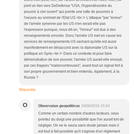
joint un lien vers DeDefensa "USA, l'hyperdésordre du
pouvoir à ciel ouvert" qui pointe une lutte de pouvoirs à
l'oeuvre au sommet de l'Etat US.<br /> L'attaque "par "erreur"
de l'armée syrienne par les US n'en serait-elle pas
l'expression puisque, nous dit-on, "l'erreur" est due à des
renseignements erronés. Donc l'armée US met en cause les
services de renseignements US sachant qu'elle est aussi
manifestement en désaccord avec la diplomatie US sur la
politique en Syrie.<br /> Dans ce contexte et pour faire
démonstration de son pouvoir, l'armée US aurait-elle envoyé,
par ces frappes "malencontreuses", avant tout un signal fort à
son propre gouvernement et bien entendu, également, à la
Russie ?
Répondre
O
Observatus geopoliticus
18/09/2016 15:54
Comme un certain nombre d'autres lecteurs, vous
pointez du doigt une possibilité que l'on aurait tort de
négliger. On ne le saura sans doute jamais mais il
est tout à fait possible qu'il s'agisse d'un règlement