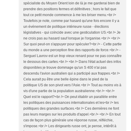
spécialiste du Moyen Orient loin de là je me garderai bien de
prendre des positions fermes et définitives ; hors le fait que
tout ce petit monde commence à me les briser menu.<br />
Toutefois je note, comme par hasard qu'une fois encore il y a
un événement de politique intérieure russe - élections
législatives - qui coïncide avec une gesticulation US.<br /> Je
ne crois pas au hasard sauf lorsque je l'organise.<br /> <br />
Sur quoi peut-on s'appuyer pour spéculer?<br /> - Cette partie
du monde a une perception fine des rapports de force.<br /> -
Sergueï Lavrov est un trop vieux renard pour ne pas connaître
le dessous des cartes.<br /> <br /> Dans l'état actuel des infos
disponibles je trouve dommage qu'un S 400 n'ai pas
descendu l'avion australien qui a participé aux frappes.<br />
Cela aurait pu être une belle épine dans le pied de la
politique US de son pivot vers l'Asie.<br /> Tout au moins vis à
vis d'une partie de la population australienne.<br /> <br />
Quel est le rapport?<br /> On peut établir un parallèle entre
les politiques des puissances internationales et les<br /> les
politiques des grandes surfaces.<br /> Ces dernières ne font
pas leurs marges sur les produits d'appel.<br /> <br /> En tout
cas de façon plus générale une réponse russe, réfléchie,
s'impose.<br /> Les dirigeants russe ont, je pense, intérêt à