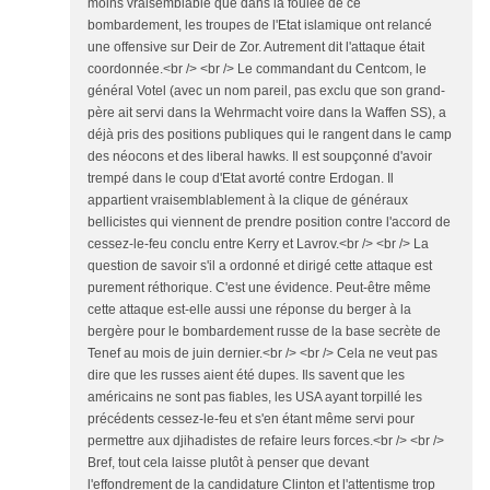
moins vraisemblable que dans la foulée de ce
bombardement, les troupes de l'Etat islamique ont relancé
une offensive sur Deir de Zor. Autrement dit l'attaque était
coordonnée.<br /> <br /> Le commandant du Centcom, le
général Votel (avec un nom pareil, pas exclu que son grand-
père ait servi dans la Wehrmacht voire dans la Waffen SS), a
déjà pris des positions publiques qui le rangent dans le camp
des néocons et des liberal hawks. Il est soupçonné d'avoir
trempé dans le coup d'Etat avorté contre Erdogan. Il
appartient vraisemblablement à la clique de généraux
bellicistes qui viennent de prendre position contre l'accord de
cessez-le-feu conclu entre Kerry et Lavrov.<br /> <br /> La
question de savoir s'il a ordonné et dirigé cette attaque est
purement réthorique. C'est une évidence. Peut-être même
cette attaque est-elle aussi une réponse du berger à la
bergère pour le bombardement russe de la base secrète de
Tenef au mois de juin dernier.<br /> <br /> Cela ne veut pas
dire que les russes aient été dupes. Ils savent que les
américains ne sont pas fiables, les USA ayant torpillé les
précédents cessez-le-feu et s'en étant même servi pour
permettre aux djihadistes de refaire leurs forces.<br /> <br />
Bref, tout cela laisse plutôt à penser que devant
l'effondrement de la candidature Clinton et l'attentisme trop