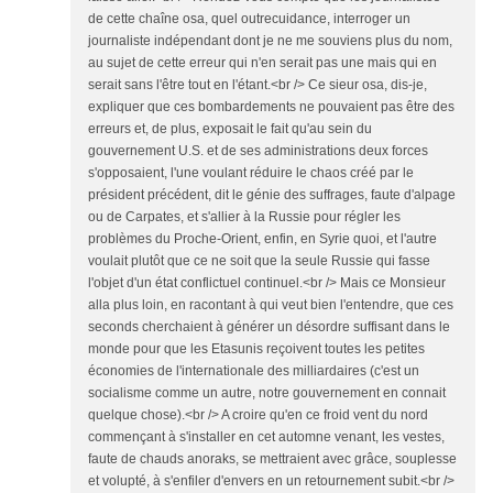
de cette chaîne osa, quel outrecuidance, interroger un
journaliste indépendant dont je ne me souviens plus du nom,
au sujet de cette erreur qui n'en serait pas une mais qui en
serait sans l'être tout en l'étant.<br /> Ce sieur osa, dis-je,
expliquer que ces bombardements ne pouvaient pas être des
erreurs et, de plus, exposait le fait qu'au sein du
gouvernement U.S. et de ses administrations deux forces
s'opposaient, l'une voulant réduire le chaos créé par le
président précédent, dit le génie des suffrages, faute d'alpage
ou de Carpates, et s'allier à la Russie pour régler les
problèmes du Proche-Orient, enfin, en Syrie quoi, et l'autre
voulait plutôt que ce ne soit que la seule Russie qui fasse
l'objet d'un état conflictuel continuel.<br /> Mais ce Monsieur
alla plus loin, en racontant à qui veut bien l'entendre, que ces
seconds cherchaient à générer un désordre suffisant dans le
monde pour que les Etasunis reçoivent toutes les petites
économies de l'internationale des milliardaires (c'est un
socialisme comme un autre, notre gouvernement en connait
quelque chose).<br /> A croire qu'en ce froid vent du nord
commençant à s'installer en cet automne venant, les vestes,
faute de chauds anoraks, se mettraient avec grâce, souplesse
et volupté, à s'enfiler d'envers en un retournement subit.<br />