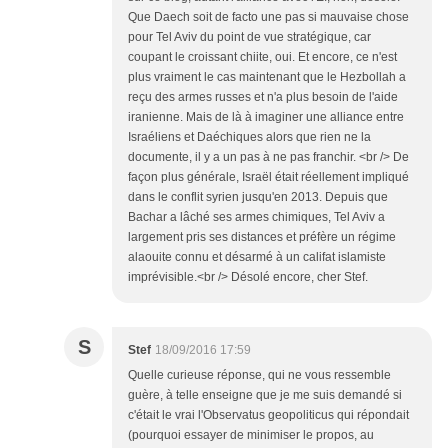
Que Daech soit de facto une pas si mauvaise chose
pour Tel Aviv du point de vue stratégique, car
coupant le croissant chiite, oui. Et encore, ce n'est
plus vraiment le cas maintenant que le Hezbollah a
reçu des armes russes et n'a plus besoin de l'aide
iranienne. Mais de là à imaginer une alliance entre
Israéliens et Daéchiques alors que rien ne la
documente, il y a un pas à ne pas franchir. <br /> De
façon plus générale, Israël était réellement impliqué
dans le conflit syrien jusqu'en 2013. Depuis que
Bachar a lâché ses armes chimiques, Tel Aviv a
largement pris ses distances et préfère un régime
alaouite connu et désarmé à un califat islamiste
imprévisible.<br /> Désolé encore, cher Stef.
S
Stef
18/09/2016 17:59
Quelle curieuse réponse, qui ne vous ressemble
guère, à telle enseigne que je me suis demandé si
c'était le vrai l'Observatus geopoliticus qui répondait
(pourquoi essayer de minimiser le propos, au