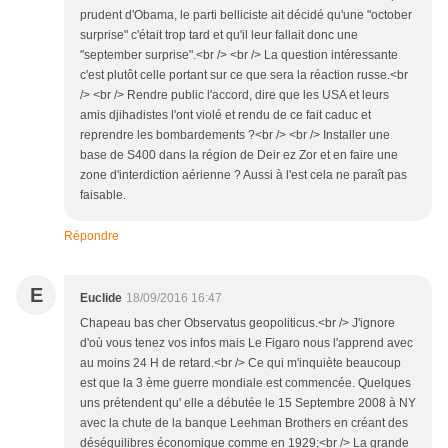
prudent d'Obama, le parti belliciste ait décidé qu'une "october
surprise" c'était trop tard et qu'il leur fallait donc une
"september surprise".<br /> <br /> La question intéressante
c'est plutôt celle portant sur ce que sera la réaction russe.<br
/> <br /> Rendre public l'accord, dire que les USA et leurs
amis djihadistes l'ont violé et rendu de ce fait caduc et
reprendre les bombardements ?<br /> <br /> Installer une
base de S400 dans la région de Deir ez Zor et en faire une
zone d'interdiction aérienne ? Aussi à l'est cela ne paraît pas
faisable.
Répondre
E
Euclide
18/09/2016 16:47
Chapeau bas cher Observatus geopoliticus.<br /> J'ignore
d'où vous tenez vos infos mais Le Figaro nous l'apprend avec
au moins 24 H de retard.<br /> Ce qui m'inquiète beaucoup
est que la 3 ème guerre mondiale est commencée. Quelques
uns prétendent qu' elle a débutée le 15 Septembre 2008 à NY
avec la chute de la banque Leehman Brothers en créant des
déséquilibres économique comme en 1929;<br /> La grande