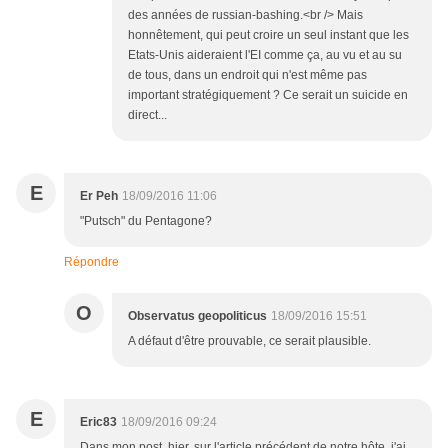
des années de russian-bashing.<br /> Mais
honnêtement, qui peut croire un seul instant que les
Etats-Unis aideraient l'EI comme ça, au vu et au su
de tous, dans un endroit qui n'est même pas
important stratégiquement ? Ce serait un suicide en
direct...
E
Er Peh
18/09/2016 11:06
"Putsch" du Pentagone?
Répondre
O
Observatus geopoliticus
18/09/2016 15:51
A défaut d'être prouvable, ce serait plausible.
E
Eric83
18/09/2016 09:24
Dans mon post, hier, sur l'article précédent de notre hôte, j'ai