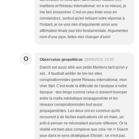
martiens et Réseau International: on a vu mieux), je
me fais assassiner. C'est un peu triste vous en
conviendrez, surtout qu'en relisant votre réponse à
l'instant, je ne vois rien d'argumenté sinon une
affirmation finale pas très fondamentale. Argumentez
nom d'une pipe, faites-moi changer d'avis!
O
Observatus geopoliticus
18/09/2016 15:50
Daech est aussi allié aux petits Martiens tant qu'on y
est... Il faudrait arrêter de lire les sites
conspirationnistes genre Réseau international, mon
cher Stef. C'est toute la difficulté de l'analyse à notre
époque : des blogs comme celui-ci doivent louvoyer
entre la mafia médiatique propagandiste et les
réseaux conspirationnistes tout aussi
propagandistes. Les deux ont en commun qu'ils
recourent à de faciles explications clé en main, un
prêt-à-penser ne nécessitant aucune réflexion. Or la
réalité est bien plus complexe que cela.<br /> Daech
joue dans le sens stratégique d'Israël ; ce n'est pas