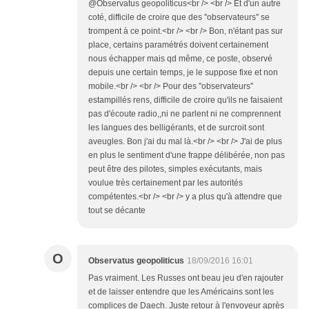
@Observatus geopoliticus<br /> <br /> Et d'un autre
coté, difficile de croire que des ''observateurs'' se
trompent à ce point.<br /> <br /> Bon, n'étant pas sur
place, certains paramétrés doivent certainement
nous échapper mais qd même, ce poste, observé
depuis une certain temps, je le suppose fixe et non
mobile.<br /> <br /> Pour des ''observateurs''
estampillés rens, difficile de croire qu'ils ne faisaient
pas d'écoute radio,,ni ne parlent ni ne comprennent
les langues des belligérants, et de surcroit sont
aveugles. Bon j'ai du mal là.<br /> <br /> J'ai de plus
en plus le sentiment d'une frappe délibérée, non pas
peut être des pilotes, simples exécutants, mais
voulue très certainement par les autorités
compétentes.<br /> <br /> y a plus qu'à attendre que
tout se décante
O
Observatus geopoliticus
18/09/2016 16:01
Pas vraiment. Les Russes ont beau jeu d'en rajouter
et de laisser entendre que les Américains sont les
complices de Daech. Juste retour à l'envoyeur après