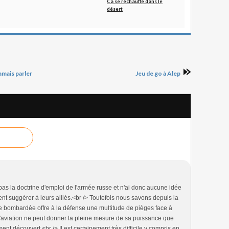
Ca se réchauffe dans le
désert
amais parler
Jeu de go à Alep
pas la doctrine d'emploi de l'armée russe et n'ai donc aucune idée
nt suggérer à leurs alliés.<br /> Toutefois nous savons depuis la
e bombardée offre à la défense une multitude de pièges face à
e l'aviation ne peut donner la pleine mesure de sa puissance que
ment découvert.<br /> Il est certainement très difficile y compris en