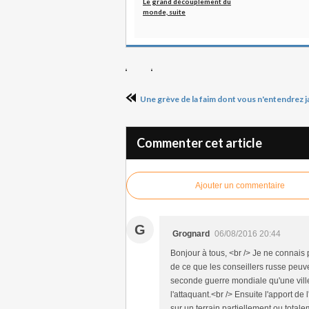
Le grand découplement du
monde, suite
Une grève de la faim dont vous n'entendrez j
Commenter cet article
Ajouter un commentaire
G
Grognard
06/08/2016 20:44
Bonjour à tous, <br /> Je ne connais 
de ce que les conseillers russe peuve
seconde guerre mondiale qu'une vill
l'attaquant.<br /> Ensuite l'apport d
sur un terrain partiellement ou totale