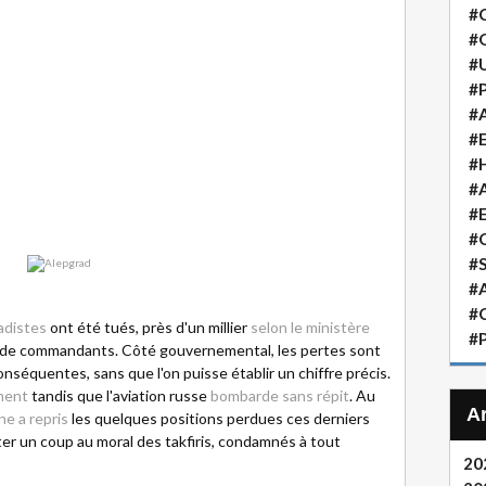
#
#
#
#P
#A
#
#H
#A
#
#
#S
#A
#
adistes
ont été tués, près d'un millier
selon le ministère
#P
e de commandants. Côté gouvernemental, les pertes sont
équentes, sans que l'on puisse établir un chiffre précis.
ment
tandis que l'aviation russe
bombarde sans répit
. Au
ne a repris
les quelques positions perdues ces derniers
orter un coup au moral des takfiris, condamnés à tout
20