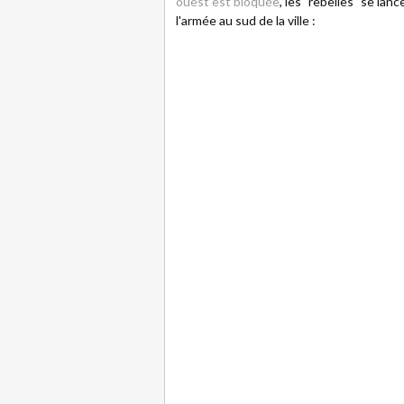
ouest est bloquée
, les "rebelles" se la
l'armée au sud de la ville :