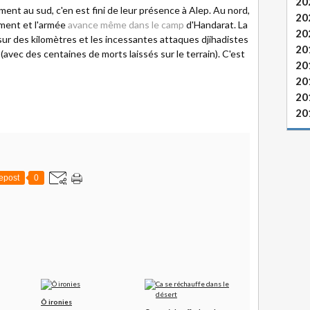
20
lement au sud, c'en est fini de leur présence à Alep. Au nord,
20
ement et l'armée
avance même dans le camp
d'Handarat. La
20
ur des kilomètres et les incessantes attaques djihadistes
20
s (avec des centaines de morts laissés sur le terrain). C'est
20
20
20
20
epost
0
Ô ironies