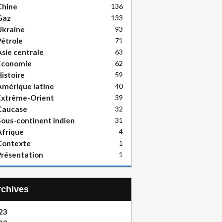
Chine
136
Gaz
133
Ukraine
93
étrole
71
sie centrale
63
Economie
62
istoire
59
mérique latine
40
Extrême-Orient
39
Caucase
32
ous-continent indien
31
frique
4
Contexte
1
résentation
1
Archives
23