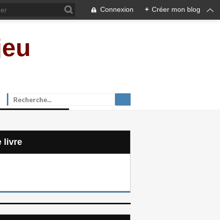
Connexion
+
Créer mon blog
jeu
e livre