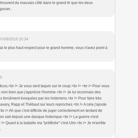
retrouvent du mauvais côté dans le grand tri que les deux
ocier...
07/08/2016 20:34
ai le plus haut respect pour le grand homme, vous n'avez point à
40
cus,<br /> Je vous sent taquin sur le coup.<br /> <br /> Pour vous
 non bien que j'apprécie l'homme.<br /> Je lui reconnais des
es forcément évoquées par les historiens.<br /> Pour faire très
Savary, Rapp et Thébaut sur leurs reproches.<br /> A cela j'ajoute
.<br /> Ah que c'est difficile de juger correctement en tentant de
l'on sait depuis une époque historique.<br /> La guerre n'est
> Quant à la bataille ma "préférée" c'est Ulm.<br /> Je m'arrête
.