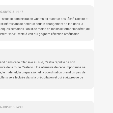
07/08/2016 14:47
 l'actuelle administration Obama ait quelque peu lâché l'affaire et
 est intéressant de noter un certain changement de ton dans la
elques semaines : on lit de moins en moins le terme "modéré", de
istes".<br /> Reste à voir qui gagnera l'élection américaine...
end dans cette offensive au sud, c'est la rapidité de son
re de la route Castello. Une offensive de cette importance ne
 le matériel, la préparation et la coordination prend un peu de
offensive effectuée dans la précipitation et qui était prévue de
07/08/2016 14:42