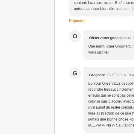
soutenir face aux russes. Et s'ils se 
puissances semblent être train de nég
Répondre
O
Observatus geopoliticus
Que nenni, cher Grognard, j'
vous justifier.
G
Grognard
07/08/2016 18:
Bonjour Observatus geopoliti
répondre très succinctement
erreurs qui ne sont pas cell
court je suis d'accord avec 
qu'il aurait du rester consul
faire abstraction de ce que 
jamais une bonne chose.<br /
là.....<br /> <br /> Salutations