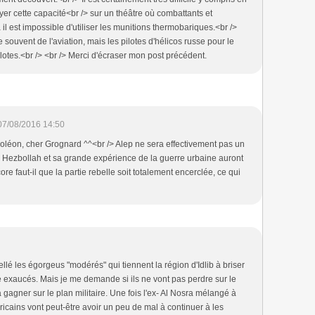
er cette capacité<br /> sur un théâtre où combattants et
 il est impossible d'utiliser les munitions thermobariques.<br />
 souvent de l'aviation, mais les pilotes d'hélicos russe pour le
ilotes.<br /> <br /> Merci d'écraser mon post précédent.
07/08/2016 14:50
oléon, cher Grognard ^^<br /> Alep ne sera effectivement pas un
le Hezbollah et sa grande expérience de la guerre urbaine auront
e faut-il que la partie rebelle soit totalement encerclée, ce qui
llé les égorgeus "modérés" qui tiennent la région d'Idlib à briser
re exaucés. Mais je me demande si ils ne vont pas perdre sur le
à gagner sur le plan militaire. Une fois l'ex- Al Nosra mélangé à
icains vont peut-être avoir un peu de mal à continuer à les