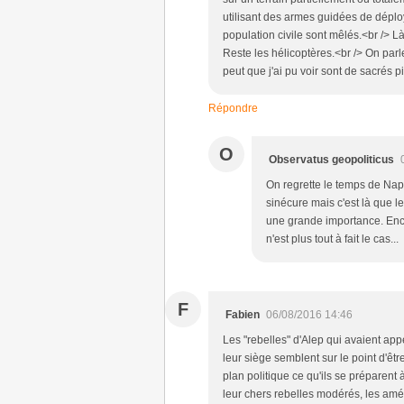
utilisant des armes guidées de déploy
population civile sont mêlés.<br /> Là
Reste les hélicoptères.<br /> On parle
peut que j'ai pu voir sont de sacrés p
Répondre
O
Observatus geopoliticus
On regrette le temps de Nap
sinécure mais c'est là que 
une grande importance. Encor
n'est plus tout à fait le cas...
F
Fabien
06/08/2016 14:46
Les "rebelles" d'Alep qui avaient appe
leur siège semblent sur le point d'êt
plan politique ce qu'ils se préparent 
leur chers rebelles modérés, les amér