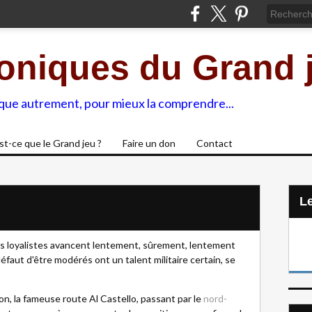
oniques du Grand 
ique autrement, pour mieux la comprendre...
st-ce que le Grand jeu ?
Faire un don
Contact
L
s loyalistes avancent lentement, sûrement, lentement
défaut d'être modérés ont un talent militaire certain, se
n, la fameuse route Al Castello, passant par le
nord-