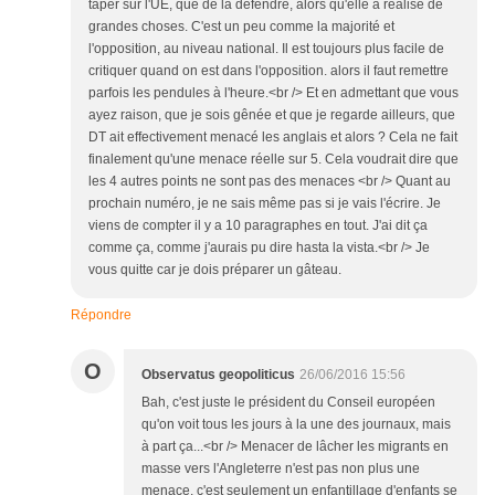
taper sur l'UE, que de la défendre, alors qu'elle a réalisé de
grandes choses. C'est un peu comme la majorité et
l'opposition, au niveau national. Il est toujours plus facile de
critiquer quand on est dans l'opposition. alors il faut remettre
parfois les pendules à l'heure.<br /> Et en admettant que vous
ayez raison, que je sois gênée et que je regarde ailleurs, que
DT ait effectivement menacé les anglais et alors ? Cela ne fait
finalement qu'une menace réelle sur 5. Cela voudrait dire que
les 4 autres points ne sont pas des menaces <br /> Quant au
prochain numéro, je ne sais même pas si je vais l'écrire. Je
viens de compter il y a 10 paragraphes en tout. J'ai dit ça
comme ça, comme j'aurais pu dire hasta la vista.<br /> Je
vous quitte car je dois préparer un gâteau.
Répondre
O
Observatus geopoliticus
26/06/2016 15:56
Bah, c'est juste le président du Conseil européen
qu'on voit tous les jours à la une des journaux, mais
à part ça...<br /> Menacer de lâcher les migrants en
masse vers l'Angleterre n'est pas non plus une
menace, c'est seulement un enfantillage d'enfants se