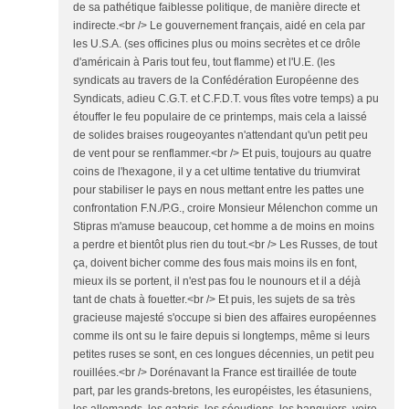
de sa pathétique faiblesse politique, de manière directe et
indirecte.<br /> Le gouvernement français, aidé en cela par
les U.S.A. (ses officines plus ou moins secrètes et ce drôle
d'américain à Paris tout feu, tout flamme) et l'U.E. (les
syndicats au travers de la Confédération Européenne des
Syndicats, adieu C.G.T. et C.F.D.T. vous fîtes votre temps) a pu
étouffer le feu populaire de ce printemps, mais cela a laissé
de solides braises rougeoyantes n'attendant qu'un petit peu
de vent pour se renflammer.<br /> Et puis, toujours au quatre
coins de l'hexagone, il y a cet ultime tentative du triumvirat
pour stabiliser le pays en nous mettant entre les pattes une
confrontation F.N./P.G., croire Monsieur Mélenchon comme un
Stipras m'amuse beaucoup, cet homme a de moins en moins
a perdre et bientôt plus rien du tout.<br /> Les Russes, de tout
ça, doivent bicher comme des fous mais moins ils en font,
mieux ils se portent, il n'est pas fou le nounours et il a déjà
tant de chats à fouetter.<br /> Et puis, les sujets de sa très
gracieuse majesté s'occupe si bien des affaires européennes
comme ils ont su le faire depuis si longtemps, même si leurs
petites ruses se sont, en ces longues décennies, un petit peu
rouillées.<br /> Dorénavant la France est tiraillée de toute
part, par les grands-bretons, les européistes, les étasuniens,