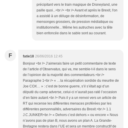
précipitant vers le train magique de Disneyland, une
paille quoi...<br /> <br /> Avant et après le Brexit, l'on
a assisté à un déluge de désinformation, de
mensonges grossiers, de pression médiatique ou
institutionnelle... Même les autruches avec la tête
bien enfoncée dans le sable sont au courant.
F
fatie18
26/06/2016 12:45
Bonjour <br /> J’aimerais faire un petit commentaire de texte
de l’article d’Observatus, qui va, me semble-t-il dans le sens
de l’opinion de la majorité des commentateurs.<br />
Paragraphe 1<br /> « …la récupération sordide du meurtre de
Joe COX… » : c’est de bonne guerre, s’il s’était agi d’un
député du camp adverse, celui-ci n’aurait pas raté l’occasion
d’en faire autant.<br /> Puis il y a un renvoi vers un article de
RT qui recense les différentes menaces proférées par les
différentes personnalités, adversaires du Brexit.<br /> 1.1
J.C.JUNKER<br /> « Dehors c’est dehors » ou encore « Nous
n’avons pas de plan B, nous avons un plan A. La Grande-
Bretagne restera dans l’UE et sera un membre constructif de