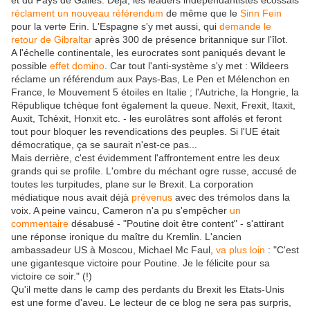
et du Pays de Galles. Déjà, les leaders indépendantistes écossais
réclament un nouveau référendum
de même que le
Sinn Fein
pour la verte Erin. L'Espagne s'y met aussi, qui
demande le
retour de Gibraltar
après 300 de présence britannique sur l'îlot.
A l'échelle continentale, les eurocrates sont paniqués devant le
possible
effet domino
. Car tout l'anti-système s'y met : Wildeers
réclame un référendum aux Pays-Bas, Le Pen et Mélenchon en
France, le Mouvement 5 étoiles en Italie ; l'Autriche, la Hongrie, la
République tchèque font également la queue. Nexit, Frexit, Itaxit,
Auxit, Tchèxit, Honxit etc. - les eurolâtres sont affolés et feront
tout pour bloquer les revendications des peuples. Si l'UE était
démocratique, ça se saurait n'est-ce pas...
Mais derrière, c'est évidemment l'affrontement entre les deux
grands qui se profile. L'ombre du méchant ogre russe, accusé de
toutes les turpitudes, plane sur le Brexit. La corporation
médiatique nous avait déjà
prévenus
avec des trémolos dans la
voix. A peine vaincu, Cameron n'a pu s'empêcher
un
commentaire
désabusé - "Poutine doit être content" - s'attirant
une réponse ironique du maître du Kremlin. L'ancien
ambassadeur US à Moscou, Michael Mc Faul,
va plus loin
: "C'est
une gigantesque victoire pour Poutine. Je le félicite pour sa
victoire ce soir." (!)
Qu'il mette dans le camp des perdants du Brexit les Etats-Unis
est une forme d'aveu. Le lecteur de ce blog ne sera pas surpris,