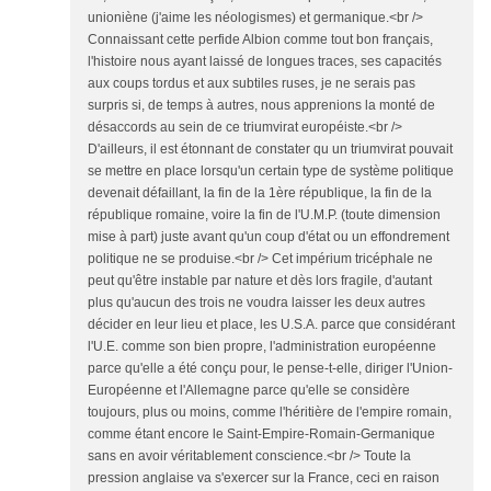
unioniène (j'aime les néologismes) et germanique.<br />
Connaissant cette perfide Albion comme tout bon français,
l'histoire nous ayant laissé de longues traces, ses capacités
aux coups tordus et aux subtiles ruses, je ne serais pas
surpris si, de temps à autres, nous apprenions la monté de
désaccords au sein de ce triumvirat européiste.<br />
D'ailleurs, il est étonnant de constater qu un triumvirat pouvait
se mettre en place lorsqu'un certain type de système politique
devenait défaillant, la fin de la 1ère république, la fin de la
république romaine, voire la fin de l'U.M.P. (toute dimension
mise à part) juste avant qu'un coup d'état ou un effondrement
politique ne se produise.<br /> Cet impérium tricéphale ne
peut qu'être instable par nature et dès lors fragile, d'autant
plus qu'aucun des trois ne voudra laisser les deux autres
décider en leur lieu et place, les U.S.A. parce que considérant
l'U.E. comme son bien propre, l'administration européenne
parce qu'elle a été conçu pour, le pense-t-elle, diriger l'Union-
Européenne et l'Allemagne parce qu'elle se considère
toujours, plus ou moins, comme l'héritière de l'empire romain,
comme étant encore le Saint-Empire-Romain-Germanique
sans en avoir véritablement conscience.<br /> Toute la
pression anglaise va s'exercer sur la France, ceci en raison