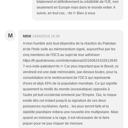
totalement et définitivement la crédibilité de l'UE, non
seulement en Europe mais dans le monde entier. A
suivre, en tout cas...<br /> Bien à vous
M
MBM
24/06/2016 19:39
A mon humble avis tout dépendra de la réaction du Pakistan
et de l'Inde suite au mémorandum signé, aujourd'hui par les
cinq membres de l'OCS au sujet de leur adhésion :
https://fr.sputniknews.com/international/20160624102613645
7-ocs-inde-pakistan/<br /> Car plus important que le Brexit, ce
vendredi est une date mémorable, par-dessus toutes, pour la
consolidation et le renforcement de l'OCS qui représente
d'ores et déjà 45% de la population mondiale. Ce qui signifie
quasiment la moitié du monde (eurasiatique) opposée à
l'autre pit bull occidental emmené par l'Empire. Oui, le risque
existe dès cet instant jusqu'à la signature de ces deux
puissances nucléaires. Après... les jeux seront faits et la
stabilité planétaire initiera une nouvelle ère multipolaire. Mais
quand un molosse a la rage, il est nécessaire de le faire
piquer pour ne pas risquer de morsure.