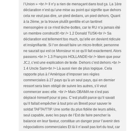
l’Union » <br /> Il n’y a rien de menaçant dans tout ça. La 1ère
déclaration n’est qu’une mise au point qui signifie que dehors
cela ne veut pas dire, un pied dedans, un pied dehors. Quant
à la 2ème, je la trouve plutôt gentille et un tantinet
mensongère si ce n'est lèche-bottes, car le RU n’a jamais été
un membre constructif.<br /> 1.2 Donald TUSK<br /> Sa
déclaration est tellement too much, qu’elle en devient ridicule
et insignifiante. Si l’on devait faire un micro-trottoir, personne
ne saurait qui est ce Monsieur ni ce qu'il fait exactement. Alors
passons.<br /> 1.3 François HOLLANDE<br /> Idem que pour
JCJ, c’est une explication de texte. Dehors c’est dehors.<br />
1.4 Uncle Sam<br /> Là aussi rien de plus logique. Cela
rapporte plus à l’Amérique d’imposer ses règles
commerciales à 27 pays qu’à un seul pays, qui en dernier
ressort sera bien obligé de suivre les autres, s’il veut
commercer avec elle. <br /> Mais OBAMA ne s’est pas
déplacé himself pour si peu. C’est plutôt parce qu’il savait
qu’il fallait empêcher à tout prix un Brexit pour sauver le
soldat TAFTA/TTIP. Une sortie du plus fidèle de leurs alliés,
seul capable, avec les pays de l’Est de faire pencher la
balance en leur faveur, constitue un danger pour l’avenir des
négociations commerciales Et là il n’avait pas tort du tout, car