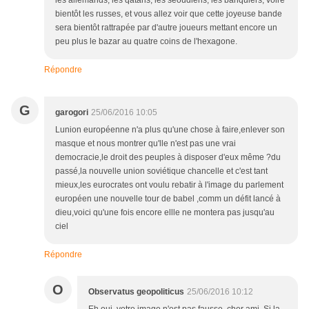
les allemands, les qataris, les séoudiens, les banquiers, voire
bientôt les russes, et vous allez voir que cette joyeuse bande
sera bientôt rattrapée par d'autre joueurs mettant encore un
peu plus le bazar au quatre coins de l'hexagone.
Répondre
G
garogori
25/06/2016 10:05
Lunion européenne n'a plus qu'une chose à faire,enlever son
masque et nous montrer qu'lle n'est pas une vrai
democracie,le droit des peuples à disposer d'eux même ?du
passé,la nouvelle union soviétique chancelle et c'est tant
mieux,les eurocrates ont voulu rebatir à l'image du parlement
européen une nouvelle tour de babel ,comm un défit lancé à
dieu,voici qu'une fois encore ellle ne montera pas jusqu'au
ciel
Répondre
O
Observatus geopoliticus
25/06/2016 10:12