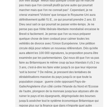
bon vieil adage "Mieux vaut quelque chose qui ne marche
pas mais que l'on connaît plutôt qu'une autre qui pourrait
marcher mais que l'on ne connait pas". Cependant, je ne
crierai vraiment 'Victoire' que lorsque le Royaume-Uni aura
définitivement quitté l'U.E., ce qui pourrait prendre 2 ans. Et
Dieu seul sait ce qui pourrait se passer entre-temps. Je ne
pense pas que l'élite libérale-libertaire mondialisé encaisse le
Brexit si facilement. Je pense que l'on va nous préparer
quelque chose de bien costaud pour calmer toutes les
velléités de divorce avec l'Union Européenne. Une pétition
circule déjà pour refaire un nouveau référendum. Dès qu'elle
aura atteint les 100 000 signatures, la proposition pourra être
examinée par les parlementaires. Qui nous dit que l'on va pas
faire au Britanniques le même coup qu'aux Irlandais il y'à 2 ou
3 ans, c'est-à-dire les faire voter jusqu'à ce que leur réponse
'soit la bonne' ? De même, je pressent des tentatives de
déstabilisations massive du pays jusqu'à ce que toute la
population craque : guerre civile opposant Pays-de-
Galle/Angleterre d'un côté contre l'Irlande du Nord et l'Ecosse
de l'autre, plongeon de la monnaie jusqu'aux abysses afin de
ruiner le pays et les épargnants, dégringolade des bourses
jusqu'à assécher tout le système économique Britannique qui
repose plus sur la finance que dans n'importe quel autre