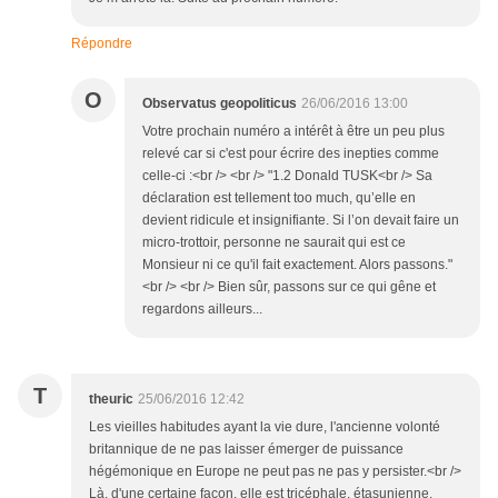
Répondre
O
Observatus geopoliticus
26/06/2016 13:00
Votre prochain numéro a intérêt à être un peu plus
relevé car si c'est pour écrire des inepties comme
celle-ci :<br /> <br /> "1.2 Donald TUSK<br /> Sa
déclaration est tellement too much, qu’elle en
devient ridicule et insignifiante. Si l’on devait faire un
micro-trottoir, personne ne saurait qui est ce
Monsieur ni ce qu'il fait exactement. Alors passons."
<br /> <br /> Bien sûr, passons sur ce qui gêne et
regardons ailleurs...
T
theuric
25/06/2016 12:42
Les vieilles habitudes ayant la vie dure, l'ancienne volonté
britannique de ne pas laisser émerger de puissance
hégémonique en Europe ne peut pas ne pas y persister.<br />
Là, d'une certaine façon, elle est tricéphale, étasunienne,