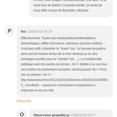
Eh oui, votre image n'est pas fausse, cher ami. Si la
vraie tour de Babel n'a jamais existé, on tente de
nous bâtir la tour de Bruxelles. Illusoire.
P
Pat
25/06/2016 08:25
Effectivement. Toutes les manipulations/intimidations
(bidouillages, effets d'annonce, menaces à peine voilées)
n'ont pas suffi à ébranler le "leave" (ex : la hausse boursière
ainsi qu'une bonne tenue de la livre sterling au vu des
sondages positifs pour le "remain" etc. ...). La médiocratie
politique vient de perdre du terrain. <br /> Mettre à la rue tous
ces inutiles du parlement européen serait jouissif.<br /> Pour
rire ou pleurer :<br /> -
http://www.lesechos.fr/31/10/2013/lesechos.fr/020310104969
3_-euroflush----quand-la-commission-europeenne-s-
interesse-a-vos-wc.htm
Répondre
O
Observatus geopoliticus
25/06/2016 09:57