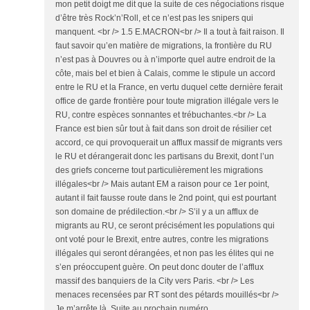
mon petit doigt me dit que la suite de ces négociations risque
d’être très Rock’n’Roll, et ce n’est pas les snipers qui
manquent. <br /> 1.5 E.MACRON<br /> Il a tout à fait raison. Il
faut savoir qu’en matière de migrations, la frontière du RU
n’est pas à Douvres ou à n’importe quel autre endroit de la
côte, mais bel et bien à Calais, comme le stipule un accord
entre le RU et la France, en vertu duquel cette dernière ferait
office de garde frontière pour toute migration illégale vers le
RU, contre espèces sonnantes et trébuchantes.<br /> La
France est bien sûr tout à fait dans son droit de résilier cet
accord, ce qui provoquerait un afflux massif de migrants vers
le RU et dérangerait donc les partisans du Brexit, dont l’un
des griefs concerne tout particulièrement les migrations
illégales<br /> Mais autant EM a raison pour ce 1er point,
autant il fait fausse route dans le 2nd point, qui est pourtant
son domaine de prédilection.<br /> S’il y a un afflux de
migrants au RU, ce seront précisément les populations qui
ont voté pour le Brexit, entre autres, contre les migrations
illégales qui seront dérangées, et non pas les élites qui ne
s’en préoccupent guère. On peut donc douter de l’afflux
massif des banquiers de la City vers Paris. <br /> Les
menaces recensées par RT sont des pétards mouillés<br />
Je m’arrête là. Suite au prochain numéro.