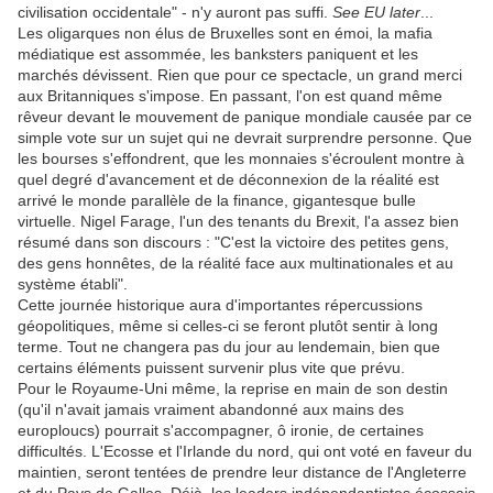
civilisation occidentale" - n'y auront pas suffi.
See EU later
...
Les oligarques non élus de Bruxelles sont en émoi, la mafia
médiatique est assommée, les banksters paniquent et les
marchés dévissent. Rien que pour ce spectacle, un grand merci
aux Britanniques s'impose. En passant, l'on est quand même
rêveur devant le mouvement de panique mondiale causée par ce
simple vote sur un sujet qui ne devrait surprendre personne. Que
les bourses s'effondrent, que les monnaies s'écroulent montre à
quel degré d'avancement et de déconnexion de la réalité est
arrivé le monde parallèle de la finance, gigantesque bulle
virtuelle. Nigel Farage, l'un des tenants du Brexit, l'a assez bien
résumé dans son discours : "C'est la victoire des petites gens,
des gens honnêtes, de la réalité face aux multinationales et au
système établi".
Cette journée historique aura d'importantes répercussions
géopolitiques, même si celles-ci se feront plutôt sentir à long
terme. Tout ne changera pas du jour au lendemain, bien que
certains éléments puissent survenir plus vite que prévu.
Pour le Royaume-Uni même, la reprise en main de son destin
(qu'il n'avait jamais vraiment abandonné aux mains des
europloucs) pourrait s'accompagner, ô ironie, de certaines
difficultés. L'Ecosse et l'Irlande du nord, qui ont voté en faveur du
maintien, seront tentées de prendre leur distance de l'Angleterre