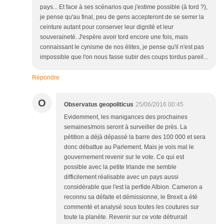
pays... Et face à ses scénarios que j'estime possible (à tord ?),
je pense qu'au final, peu de gens accepteront de se serrer la
ceinture autant pour conserver leur dignité et leur
souveraineté. J'espère avoir tord encore une fois, mais
connaissant le cynisme de nos élites, je pense qu'il n'est pas
impossible que l'on nous fasse subir des coups tordus pareil...
Répondre
O
Observatus geopoliticus
25/06/2016 00:45
Evidemment, les manigances des prochaines
semaines/mois seront à surveiller de près. La
pétition a déjà dépassé la barre des 100 000 et sera
donc débattue au Parlement. Mais je vois mal le
gouvernement revenir sur le vote. Ce qui est
possible avec la petite Irlande me semble
difficilement réalisable avec un pays aussi
considérable que l'est la perfide Albion. Cameron a
reconnu sa défaite et démissionne, le Brexit a été
commenté et analysé sous toutes les coutures sur
toute la planète. Revenir sur ce vote détruirait