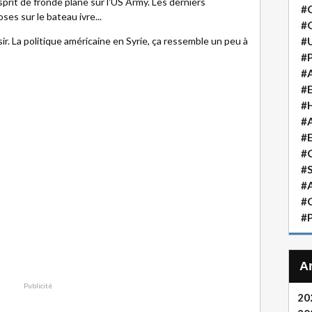
sprit de fronde plane sur l'US Army. Les derniers
#
es sur le bateau ivre...
#
#
r. La politique américaine en Syrie, ça ressemble un peu à
#P
#A
#
#H
#A
#
#
#S
#A
#
#P
Publicité
20