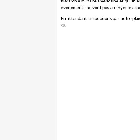
hiérarchie militaire américaine et qu'un e
événements ne vont pas arranger les chos
En attendant, ne boudons pas notre plaisi
ça
.