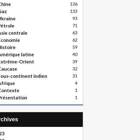
Chine
136
Gaz
133
Ukraine
93
étrole
71
sie centrale
63
Economie
62
istoire
59
mérique latine
40
Extrême-Orient
39
Caucase
32
ous-continent indien
31
frique
4
Contexte
1
résentation
1
Archives
23