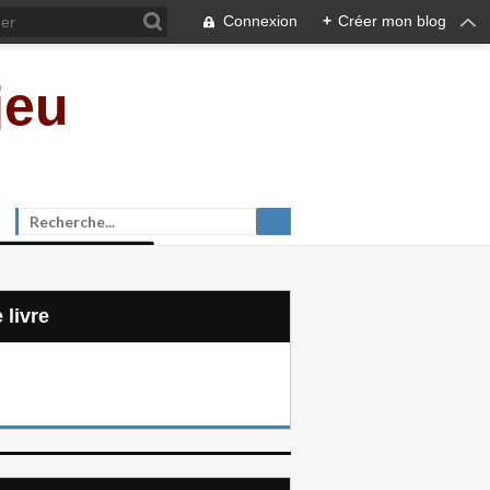
Connexion
+
Créer mon blog
jeu
e livre