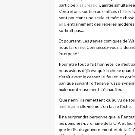
participé
à sa création
, amitié simultanée
s'entretuer, soutien aux milices chiites i
sont pourtant une seule et même chose, a
ans
, entraînement des rebelles modérés
suffirait pas...
Et pourtant. Les génies comiques de Wa
nous faire rire. Connaissez-vous la dern
interposé !
Pour être tout à fait honnête, ce n'est p
nous avions déjà évoqué la chose quand 
c'était avant le cessez-le-feu et les op
panique suivant l'offensive russo-syrienn
malencontreusement s'échauffer.
Que nenni, ils remettent ça, au vu de to
américaine
elle-même s'en fasse l'écho.
Il ne surprendra personne que le Pentag
les pompiers-pyromane de la CIA et leur
que le flirt du gouvernement et de la CIA