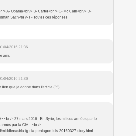
 /> A- Obama<br /> B- Carter<br /> C- Mc Cain<br /> D-
ldman Sach<br /> F- Toutes ces réponses
01/04/2016 21:36
r ami.
01/04/2016 21:36
le lien que je donne dans l'article (^^)
/> <br /> 27 mars 2016 - En Syrie, les milices armées par le
rmés par la CIA....<br />
d/middleeast/la-fg-cia-pentagon-isis-20160327-story.html