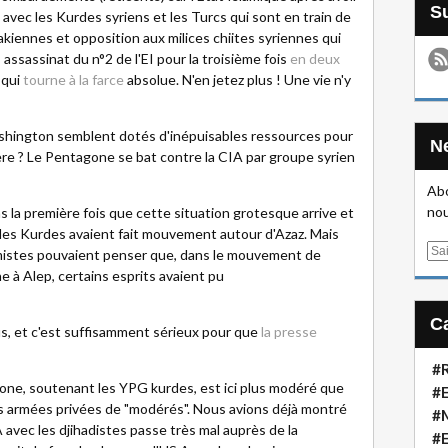
 avec les Kurdes syriens et les Turcs qui sont en train de
rakiennes et opposition aux milices chiites syriennes qui
ssassinat du n°2 de l'EI pour la troisième fois
en deux
 qui
tourne à la farce
absolue. N'en jetez plus ! Une vie n'y
shington semblent dotés d'inépuisables ressources pour
ière ? Le Pentagone se bat contre la CIA par groupe syrien
Abo
nou
as la première fois que cette situation grotesque arrive et
les Kurdes avaient fait mouvement autour d'Azaz. Mais
E
timistes pouvaient penser que, dans le mouvement de
m
e à Alep, certains esprits avaient pu
a
i
us, et c'est suffisamment sérieux pour que
la presse
l
#R
one, soutenant les YPG kurdes, est ici plus modéré que
#E
s armées privées de "modérés". Nous avions déjà montré
#
 avec les djihadistes passe très mal auprès de la
#