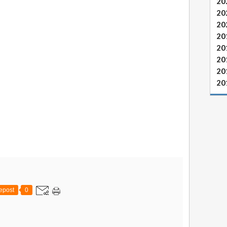
20
20
20
20
20
20
20
20
epost
0