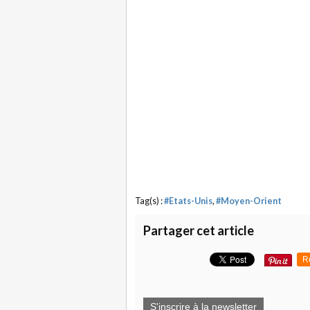
Tag(s) :
#Etats-Unis
,
#Moyen-Orient
Partager cet article
R
S'inscrire à la newsletter