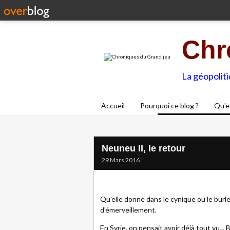
Chr
La géopolit
Accueil
Pourquoi ce blog ?
Qu'e
Neuneu II, le retour
29 Mars 2016
Qu'elle donne dans le cynique ou le burle
d'émerveillement.
En Syrie, on pensait avoir déjà tout vu..