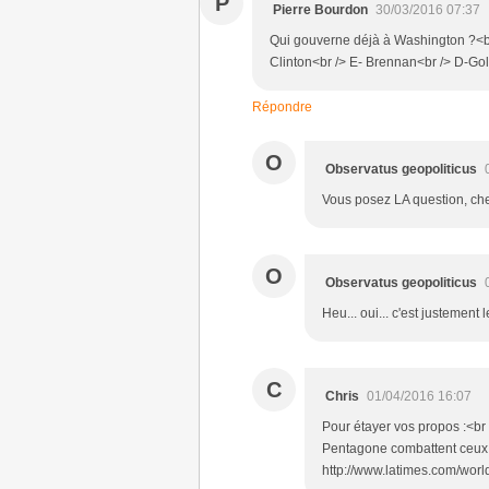
P
Pierre Bourdon
30/03/2016 07:37
Qui gouverne déjà à Washington ?<br
Clinton<br /> E- Brennan<br /> D-Go
Répondre
O
Observatus geopoliticus
Vous posez LA question, che
O
Observatus geopoliticus
Heu... oui... c'est justement 
C
Chris
01/04/2016 16:07
Pour étayer vos propos :<br 
Pentagone combattent ceux a
http://www.latimes.com/worl