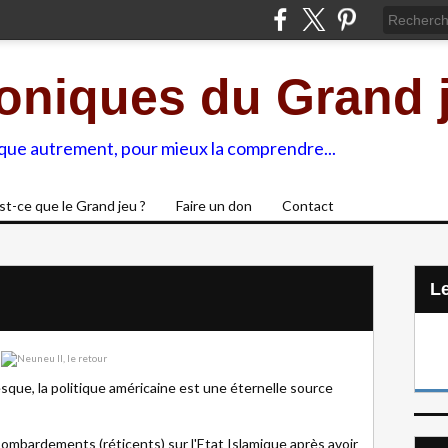
oniques du Grand 
ique autrement, pour mieux la comprendre...
st-ce que le Grand jeu ?
Faire un don
Contact
L
sque, la politique américaine est une éternelle source
. Bombardements (réticents) sur l'Etat Islamique après avoir