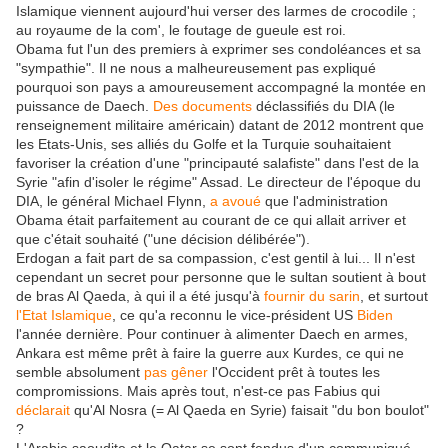
Islamique viennent aujourd'hui verser des larmes de crocodile ;
au royaume de la com', le foutage de gueule est roi.
Obama fut l'un des premiers à exprimer ses condoléances et sa
"sympathie". Il ne nous a malheureusement pas expliqué
pourquoi son pays a amoureusement accompagné la montée en
puissance de Daech.
Des documents
déclassifiés du DIA (le
renseignement militaire américain) datant de 2012 montrent que
les Etats-Unis, ses alliés du Golfe et la Turquie souhaitaient
favoriser la création d'une "principauté salafiste" dans l'est de la
Syrie "afin d'isoler le régime" Assad. Le directeur de l'époque du
DIA, le général Michael Flynn,
a avoué
que l'administration
Obama était parfaitement au courant de ce qui allait arriver et
que c'était souhaité ("une décision délibérée").
Erdogan a fait part de sa compassion, c'est gentil à lui... Il n'est
cependant un secret pour personne que le sultan soutient à bout
de bras Al Qaeda, à qui il a été jusqu'à
fournir du sarin
, et surtout
l'Etat Islamique
, ce qu'a reconnu le vice-président US
Biden
l'année dernière. Pour continuer à alimenter Daech en armes,
Ankara est même prêt à faire la guerre aux Kurdes, ce qui ne
semble absolument
pas gêner
l'Occident prêt à toutes les
compromissions. Mais après tout, n'est-ce pas Fabius qui
déclarait
qu'Al Nosra (= Al Qaeda en Syrie) faisait "du bon boulot"
?