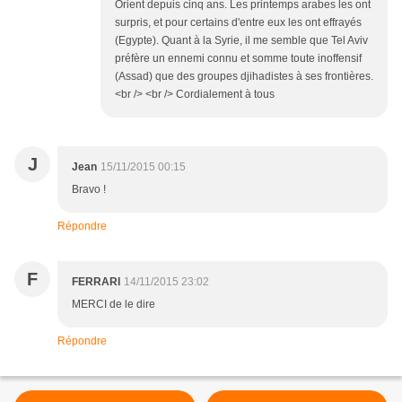
Orient depuis cinq ans. Les printemps arabes les ont
surpris, et pour certains d'entre eux les ont effrayés
(Egypte). Quant à la Syrie, il me semble que Tel Aviv
préfère un ennemi connu et somme toute inoffensif
(Assad) que des groupes djihadistes à ses frontières.
<br /> <br /> Cordialement à tous
J
Jean
15/11/2015 00:15
Bravo !
Répondre
F
FERRARI
14/11/2015 23:02
MERCI de le dire
Répondre