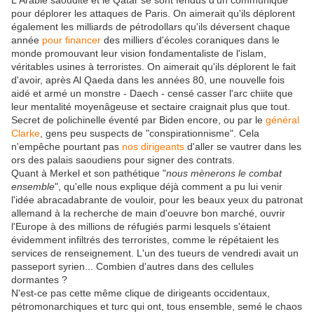
L'Arabie saoudite et le Qatar se sont fendus d'un communiqué
pour déplorer les attaques de Paris. On aimerait qu'ils déplorent
également les milliards de pétrodollars qu'ils déversent chaque
année
pour financer
des milliers d'écoles coraniques dans le
monde promouvant leur vision fondamentaliste de l'islam,
véritables usines à terroristes. On aimerait qu'ils déplorent le fait
d'avoir, après Al Qaeda dans les années 80, une nouvelle fois
aidé et armé un monstre - Daech - censé casser l'arc chiite que
leur mentalité moyenâgeuse et sectaire craignait plus que tout.
Secret de polichinelle éventé par Biden encore, ou par le
général
Clarke
, gens peu suspects de "conspirationnisme". Cela
n'empêche pourtant pas
nos dirigeants
d'aller se vautrer dans les
ors des palais saoudiens pour signer des contrats.
Quant à Merkel et son pathétique "
nous mènerons le combat
ensemble
", qu'elle nous explique déjà comment a pu lui venir
l'idée abracadabrante de vouloir, pour les beaux yeux du patronat
allemand à la recherche de main d'oeuvre bon marché, ouvrir
l'Europe à des millions de réfugiés parmi lesquels s'étaient
évidemment infiltrés des terroristes, comme le répétaient les
services de renseignement. L'un des tueurs de vendredi avait un
passeport syrien... Combien d'autres dans des cellules
dormantes ?
N'est-ce pas cette même clique de dirigeants occidentaux,
pétromonarchiques et turc qui ont, tous ensemble, semé le chaos