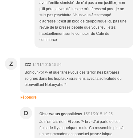
avec l'entité sioniste". Je n'ai pas à me justifier, mon
p'tit père, et vos délires ne m'intéressent pas : je ne
suis pas psychiatre. Vous vous êtes trompé
d'adresse : c'est un blog de géopolitique ici, pas une
revue de la presse people que vous feuilletez
habituellement sur le comptoir du Café du
commerce...
Z
ZZZ
15/11/2015 15:56
Bonjour,<br /> et que faites-vous des terroristes barbares
soignés dans les hôpitaux israéliens avec la sollicitude du
bienveillant Netanyahu ?
Répondre
O
Observatus geopoliticus
15/11/2015 19:25
Je n'en fais rien. Et vous ?<br /> J'ai parlé de cet
épisode il y a quelques mois. Ca ressemble plus à
un accommodement ponctuel (assez inique