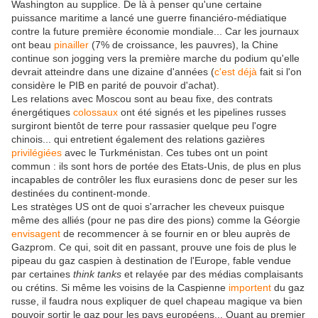
Washington au supplice. De là à penser qu'une certaine
puissance maritime a lancé une guerre financiéro-médiatique
contre la future première économie mondiale... Car les journaux
ont beau
pinailler
(7% de croissance, les pauvres), la Chine
continue son jogging vers la première marche du podium qu'elle
devrait atteindre dans une dizaine d'années (
c'est déjà
fait si l'on
considère le PIB en parité de pouvoir d'achat).
Les relations avec Moscou sont au beau fixe, des contrats
énergétiques
colossaux
ont été signés et les pipelines russes
surgiront bientôt de terre pour rassasier quelque peu l'ogre
chinois... qui entretient également des relations gazières
privilégiées
avec le Turkménistan. Ces tubes ont un point
commun : ils sont hors de portée des Etats-Unis, de plus en plus
incapables de contrôler les flux eurasiens donc de peser sur les
destinées du continent-monde.
Les stratèges US ont de quoi s'arracher les cheveux puisque
même des alliés (pour ne pas dire des pions) comme la Géorgie
envisagent
de recommencer à se fournir en or bleu auprès de
Gazprom. Ce qui, soit dit en passant, prouve une fois de plus le
pipeau du gaz caspien à destination de l'Europe, fable vendue
par certaines
think tanks
et relayée par des médias complaisants
ou crétins. Si même les voisins de la Caspienne
importent
du gaz
russe, il faudra nous expliquer de quel chapeau magique va bien
pouvoir sortir le gaz pour les pays européens... Quant au premier