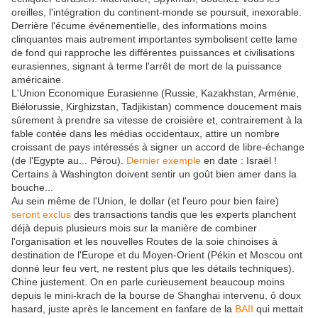
oreilles, l'intégration du continent-monde se poursuit, inexorable.
Derrière l'écume événementielle, des informations moins
clinquantes mais autrement importantes symbolisent cette lame
de fond qui rapproche les différentes puissances et civilisations
eurasiennes, signant à terme l'arrêt de mort de la puissance
américaine.
L'Union Economique Eurasienne (Russie, Kazakhstan, Arménie,
Biélorussie, Kirghizstan, Tadjikistan) commence doucement mais
sûrement à prendre sa vitesse de croisière et, contrairement à la
fable contée dans les médias occidentaux, attire un nombre
croissant de pays intéressés à signer un accord de libre-échange
(de l'Egypte au... Pérou).
Dernier exemple
en date : Israël !
Certains à Washington doivent sentir un goût bien amer dans la
bouche...
Au sein même de l'Union, le dollar (et l'euro pour bien faire)
seront exclus
des transactions tandis que les experts planchent
déjà depuis plusieurs mois sur la manière de combiner
l'organisation et les nouvelles Routes de la soie chinoises à
destination de l'Europe et du Moyen-Orient (Pékin et Moscou ont
donné leur feu vert, ne restent plus que les détails techniques).
Chine justement. On en parle curieusement beaucoup moins
depuis le mini-krach de la bourse de Shanghai intervenu, ô doux
hasard, juste après le lancement en fanfare de la
BAII
qui mettait