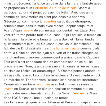
ministre géorgien, il a lancé un pavé dans la mare atlantiste avec
sa proposition d'un
Forum de la Route de la soie
, visant à
participer au grand projet eurasien de Pékin. Avec des amis
comme ça, les Américains n'ont pas besoin d'ennemis...
Géorgie qui commence à
recentrer
sa politique étrangère,
Arménie main dans la main avec Moscou depuis toujours et
Azerbaïdjan
revenu
de son mirage occidental : les Etats-Unis
vont-il à terme perdre tout le Caucase ? Qu'il est loin le temps où
ils faisaient la pluie et le beau temps à Baku et Tbilissi tandis
qu'ils mettaient le feu au Caucase russe via la Tchétchénie... Au
fait, désolé Dr Brzezinski mais
une ligne ferroviaire
commerciale
entre la Chine et l'Azerbaïdjan a ouvert et les trains chargés de
marchandises chinoises commencent à arriver dans le Caucase.
Tout ceci n'est cependant rien en comparaison de ce qui se
prépare avec l'Iran, grande puissance régionale si l'en est, case
cruciale de l'échiquier eurasiatique. Si Obama pensait amadouer
les ayatollahs avec l'accord sur le nucléaire, il s'est planté en 3D.
La marche de Téhéran vers l'alliance sino-russe est inarrêtable.
Coopération militaire
renforcée
avec Pékin, navires iraniens
invités
en Russie, et bien sûr une position commune sur les
grands dossiers internationaux dont la Syrie.
L'entrée
de l'Iran
dans l'OCS n'est qu'une question de temps.
Les liens énergétiques entre Téhéran et Pékin sont déjà anciens